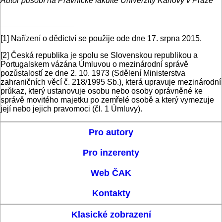
Autor působí na Právnické fakultě Univerzity Karlovy v Praze
[1]
Nařízení o dědictví se použije ode dne 17. srpna 2015.
[2]
Česká republika je spolu se Slovenskou republikou a
Portugalskem vázána Úmluvou o mezinárodní správě
pozůstalostí ze dne 2. 10. 1973 (Sdělení Ministerstva
zahraničních věcí č. 218/1995 Sb.), která upravuje mezinárodní
průkaz, který ustanovuje osobu nebo osoby oprávněné ke
správě movitého majetku po zemřelé osobě a který vymezuje
její nebo jejich pravomoci (čl. 1 Úmluvy).
Pro autory
Pro inzerenty
Web ČAK
Kontakty
Klasické zobrazení