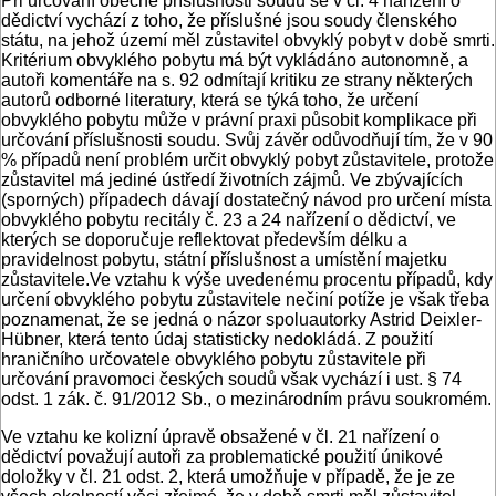
Při určování obecné příslušnosti soudů se v čl. 4 nařízení o
dědictví vychází z toho, že příslušné jsou soudy členského
státu, na jehož území měl zůstavitel obvyklý pobyt v době smrti.
Kritérium obvyklého pobytu má být vykládáno autonomně, a
autoři komentáře na s. 92 odmítají kritiku ze strany některých
autorů odborné literatury, která se týká toho, že určení
obvyklého pobytu může v právní praxi působit komplikace při
určování příslušnosti soudu. Svůj závěr odůvodňují tím, že v 90
% případů není problém určit obvyklý pobyt zůstavitele, protože
zůstavitel má jediné ústředí životních zájmů. Ve zbývajících
(sporných) případech dávají dostatečný návod pro určení místa
obvyklého pobytu recitály č. 23 a 24 nařízení o dědictví, ve
kterých se doporučuje reflektovat především délku a
pravidelnost pobytu, státní příslušnost a umístění majetku
zůstavitele.Ve vztahu k výše uvedenému procentu případů, kdy
určení obvyklého pobytu zůstavitele nečiní potíže je však třeba
poznamenat, že se jedná o názor spoluautorky Astrid Deixler-
Hübner, která tento údaj statisticky nedokládá. Z použití
hraničního určovatele obvyklého pobytu zůstavitele při
určování pravomoci českých soudů však vychází i ust. § 74
odst. 1 zák. č. 91/2012 Sb., o mezinárodním právu soukromém.
Ve vztahu ke kolizní úpravě obsažené v čl. 21 nařízení o
dědictví považují autoři za problematické použití únikové
doložky v čl. 21 odst. 2, která umožňuje v případě, že je ze