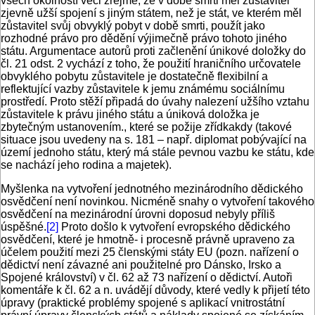
všech okolností věci zřejmé, že v době smrti měl zůstavitel
zjevně užší spojení s jiným státem, než je stát, ve kterém měl
zůstavitel svůj obvyklý pobyt v době smrti, použít jako
rozhodné právo pro dědění výjimečně právo tohoto jiného
státu. Argumentace autorů proti začlenění únikové doložky do
čl. 21 odst. 2 vychází z toho, že použití hraničního určovatele
obvyklého pobytu zůstavitele je dostatečně flexibilní a
reflektující vazby zůstavitele k jemu známému sociálnímu
prostředí. Proto stěží připadá do úvahy nalezení užšího vztahu
zůstavitele k právu jiného státu a úniková doložka je
zbytečným ustanovením., které se požije zřídkakdy (takové
situace jsou uvedeny na s. 181 – např. diplomat pobývající na
území jednoho státu, který má stále pevnou vazbu ke státu, kde
se nachází jeho rodina a majetek).
Myšlenka na vytvoření jednotného mezinárodního dědického
osvědčení není novinkou. Nicméně snahy o vytvoření takového
osvědčení na mezinárodní úrovni doposud nebyly příliš
úspěšné.
[2]
Proto došlo k vytvoření evropského dědického
osvědčení, které je hmotně- i procesně právně upraveno za
účelem použití mezi 25 členskými státy EU (pozn. nařízení o
dědictví není závazné ani použitelné pro Dánsko, Irsko a
Spojené království) v čl. 62 až 73 nařízení o dědictví. Autoři
komentáře k čl. 62 a n. uvádějí důvody, které vedly k přijetí této
úpravy (praktické problémy spojené s aplikací vnitrostátní