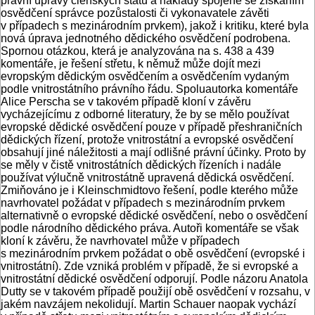
právní úpravy členských států a náklady spojené se získáním
osvědčení správce pozůstalosti či vykonavatele závěti
v případech s mezinárodním prvkem), jakož i kritiku, které byla
nová úprava jednotného dědického osvědčení podrobena.
Spornou otázkou, která je analyzována na s. 438 a 439
komentáře, je řešení střetu, k němuž může dojít mezi
evropským dědickým osvědčením a osvědčením vydaným
podle vnitrostátního právního řádu. Spoluautorka komentáře
Alice Perscha se v takovém případě kloní v závěru
vycházejícímu z odborné literatury, že by se mělo používat
evropské dědické osvědčení pouze v případě přeshraničních
dědických řízení, protože vnitrostátní a evropské osvědčení
obsahují jiné náležitosti a mají odlišné právní účinky. Proto by
se měly v čistě vnitrostátních dědických řízeních i nadále
používat výlučně vnitrostátně upravená dědická osvědčení.
Zmiňováno je i Kleinschmidtovo řešení, podle kterého může
navrhovatel požádat v případech s mezinárodním prvkem
alternativně o evropské dědické osvědčení, nebo o osvědčení
podle národního dědického práva. Autoři komentáře se však
kloní k závěru, že navrhovatel může v případech
s mezinárodním prvkem požádat o obě osvědčení (evropské i
vnitrostátní). Zde vzniká problém v případě, že si evropské a
vnitrostátní dědické osvědčení odporují. Podle názoru Anatola
Dutty se v takovém případě použijí obě osvědčení v rozsahu, v
jakém navzájem nekolidují. Martin Schauer naopak vychází