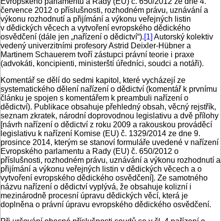
Evropského parlamentu a Rady (EU) č. 650/2012 ze dne 4.
července 2012 o příslušnosti, rozhodném právu, uznávání a
výkonu rozhodnutí a přijímání a výkonu veřejných listin
v dědických věcech a vytvoření evropského dědického
osvědčení (dále jen „nařízení o dědictví“).
[1]
Autorský kolektiv
vedený univerzitními profesory Astrid Deixler-Hübner a
Martinem Schauerem tvoří zástupci právní teorie i praxe
(advokáti, koncipienti, ministerští úředníci, soudci a notáři).
Komentář se dělí do sedmi kapitol, které vycházejí ze
systematického dělení nařízení o dědictví (komentář k prvnímu
článku je spojen s komentářem k preambuli nařízení o
dědictví). Publikace obsahuje přehledný obsah, věcný rejstřík,
seznam zkratek, národní doprovodnou legislativu a dvě přílohy
[návrh nařízení o dědictví z roku 2009 a rakouskou prováděcí
legislativu k nařízení Komise (EU) č. 1329/2014 ze dne 9.
prosince 2014, kterým se stanoví formuláře uvedené v nařízení
Evropského parlamentu a Rady (EU) č. 650/2012 o
příslušnosti, rozhodném právu, uznávání a výkonu rozhodnutí a
přijímání a výkonu veřejných listin v dědických věcech a o
vytvoření evropského dědického osvědčení]. Ze samotného
názvu nařízení o dědictví vyplývá, že obsahuje kolizní i
mezinárodně procesní úpravu dědických věcí, která je
doplněna o právní úpravu evropského dědického osvědčení.