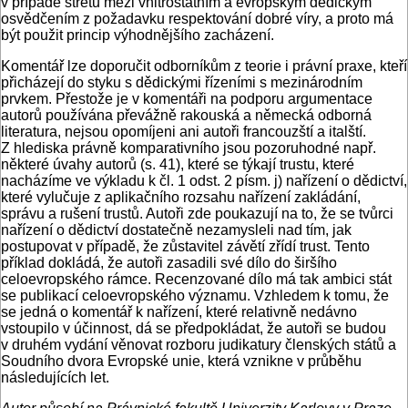
v případě střetu mezi vnitrostátním a evropským dědickým
osvědčením z požadavku respektování dobré víry, a proto má
být použit princip výhodnějšího zacházení.
Komentář lze doporučit odborníkům z teorie i právní praxe, kteří
přicházejí do styku s dědickými řízeními s mezinárodním
prvkem. Přestože je v komentáři na podporu argumentace
autorů používána převážně rakouská a německá odborná
literatura, nejsou opomíjeni ani autoři francouzští a italští.
Z hlediska právně komparativního jsou pozoruhodné např.
některé úvahy autorů (s. 41), které se týkají trustu, které
nacházíme ve výkladu k čl. 1 odst. 2 písm. j) nařízení o dědictví,
které vylučuje z aplikačního rozsahu nařízení zakládání,
správu a rušení trustů. Autoři zde poukazují na to, že se tvůrci
nařízení o dědictví dostatečně nezamysleli nad tím, jak
postupovat v případě, že zůstavitel závětí zřídí trust. Tento
příklad dokládá, že autoři zasadili své dílo do širšího
celoevropského rámce. Recenzované dílo má tak ambici stát
se publikací celoevropského významu. Vzhledem k tomu, že
se jedná o komentář k nařízení, které relativně nedávno
vstoupilo v účinnost, dá se předpokládat, že autoři se budou
v druhém vydání věnovat rozboru judikatury členských států a
Soudního dvora Evropské unie, která vznikne v průběhu
následujících let.