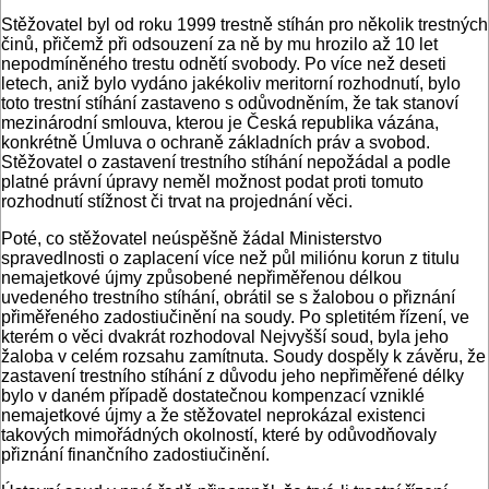
Stěžovatel byl od roku 1999 trestně stíhán pro několik trestných
činů, přičemž při odsouzení za ně by mu hrozilo až 10 let
nepodmíněného trestu odnětí svobody. Po více než deseti
letech, aniž bylo vydáno jakékoliv meritorní rozhodnutí, bylo
toto trestní stíhání zastaveno s odůvodněním, že tak stanoví
mezinárodní smlouva, kterou je Česká republika vázána,
konkrétně Úmluva o ochraně základních práv a svobod.
Stěžovatel o zastavení trestního stíhání nepožádal a podle
platné právní úpravy neměl možnost podat proti tomuto
rozhodnutí stížnost či trvat na projednání věci.
Poté, co stěžovatel neúspěšně žádal Ministerstvo
spravedlnosti o zaplacení více než půl miliónu korun z titulu
nemajetkové újmy způsobené nepřiměřenou délkou
uvedeného trestního stíhání, obrátil se s žalobou o přiznání
přiměřeného zadostiučinění na soudy. Po spletitém řízení, ve
kterém o věci dvakrát rozhodoval Nejvyšší soud, byla jeho
žaloba v celém rozsahu zamítnuta. Soudy dospěly k závěru, že
zastavení trestního stíhání z důvodu jeho nepřiměřené délky
bylo v daném případě dostatečnou kompenzací vzniklé
nemajetkové újmy a že stěžovatel neprokázal existenci
takových mimořádných okolností, které by odůvodňovaly
přiznání finančního zadostiučinění.