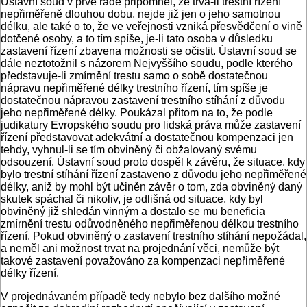
Ústavní soud v prvé řadě připomněl, že trvá-li trestní řízení
nepřiměřeně dlouhou dobu, nejde již jen o jeho samotnou
délku, ale také o to, že ve veřejnosti vzniká přesvědčení o vině
dotčené osoby, a to tím spíše, je-li tato osoba v důsledku
zastavení řízení zbavena možnosti se očistit. Ústavní soud se
dále neztotožnil s názorem Nejvyššího soudu, podle kterého
představuje-li zmírnění trestu samo o sobě dostatečnou
nápravu nepřiměřené délky trestního řízení, tím spíše je
dostatečnou nápravou zastavení trestního stíhání z důvodu
jeho nepřiměřené délky. Poukázal přitom na to, že podle
judikatury Evropského soudu pro lidská práva může zastavení
řízení představovat adekvátní a dostatečnou kompenzaci jen
tehdy, vyhnul-li se tím obviněný či obžalovaný svému
odsouzení. Ústavní soud proto dospěl k závěru, že situace, kdy
bylo trestní stíhání řízení zastaveno z důvodu jeho nepřiměřené
délky, aniž by mohl být učiněn závěr o tom, zda obviněný daný
skutek spáchal či nikoliv, je odlišná od situace, kdy byl
obviněný již shledán vinným a dostalo se mu beneficia
zmírnění trestu odůvodněného nepřiměřenou délkou trestního
řízení. Pokud obviněný o zastavení trestního stíhání nepožádal,
a neměl ani možnost trvat na projednání věci, nemůže být
takové zastavení považováno za kompenzaci nepřiměřené
délky řízení.
V projednávaném případě tedy nebylo bez dalšího možné