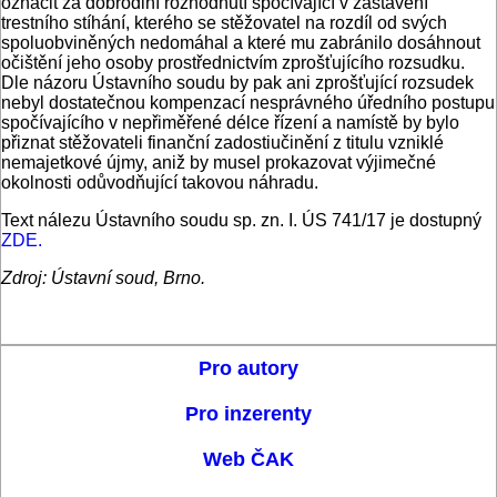
označit za dobrodiní rozhodnutí spočívající v zastavení
trestního stíhání, kterého se stěžovatel na rozdíl od svých
spoluobviněných nedomáhal a které mu zabránilo dosáhnout
očištění jeho osoby prostřednictvím zprošťujícího rozsudku.
Dle názoru Ústavního soudu by pak ani zprošťující rozsudek
nebyl dostatečnou kompenzací nesprávného úředního postupu
spočívajícího v nepřiměřené délce řízení a namístě by bylo
přiznat stěžovateli finanční zadostiučinění z titulu vzniklé
nemajetkové újmy, aniž by musel prokazovat výjimečné
okolnosti odůvodňující takovou náhradu.
Text nálezu Ústavního soudu sp. zn. I. ÚS 741/17 je dostupný
ZDE.
Zdroj: Ústavní soud, Brno.
Pro autory
Pro inzerenty
Web ČAK