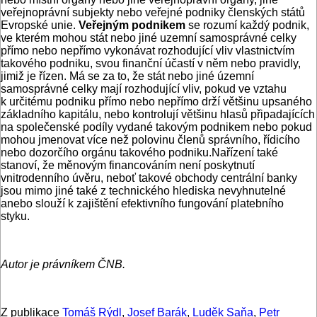
veřejnoprávní subjekty nebo veřejné podniky členských států
Evropské unie.
Veřejným podnikem
se rozumí každý podnik,
ve kterém mohou stát nebo jiné uzemní samosprávné celky
přímo nebo nepřímo vykonávat rozhodující vliv vlastnictvím
takového podniku, svou finanční účastí v něm nebo pravidly,
jimiž je řízen. Má se za to, že stát nebo jiné územní
samosprávné celky mají rozhodující vliv, pokud ve vztahu
k určitému podniku přímo nebo nepřímo drží většinu upsaného
základního kapitálu, nebo kontrolují většinu hlasů připadajících
na společenské podíly vydané takovým podnikem nebo pokud
mohou jmenovat více než polovinu členů správního, řídicího
nebo dozorčího orgánu takového podniku.Nařízení také
stanoví, že měnovým financováním není poskytnutí
vnitrodenního úvěru, neboť takové obchody centrální banky
jsou mimo jiné také z technického hlediska nevyhnutelné
anebo slouží k zajištění efektivního fungování platebního
styku.
Autor je právníkem ČNB.
Z publikace
Tomáš Rýdl
,
Josef Barák
,
Luděk Saňa
,
Petr