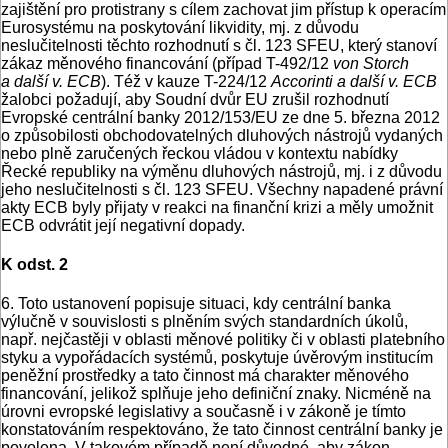
zajištění pro protistrany s cílem zachovat jim přístup k operacím
Eurosystému na poskytování likvidity, mj. z důvodu
neslučitelnosti těchto rozhodnutí s čl. 123 SFEU, který stanoví
zákaz měnového financování (případ T-492/12
von Storch
a další v. ECB
). Též v kauze T-224/12
Accorinti a další v. ECB
žalobci požadují, aby Soudní dvůr EU zrušil rozhodnutí
Evropské centrální banky 2012/153/EU ze dne 5. března 2012
o způsobilosti obchodovatelných dluhových nástrojů vydaných
nebo plně zaručených řeckou vládou v kontextu nabídky
Řecké republiky na výměnu dluhových nástrojů, mj. i z důvodu
jeho neslučitelnosti s čl. 123 SFEU. Všechny napadené právní
akty ECB byly přijaty v reakci na finanční krizi a měly umožnit
ECB odvrátit její negativní dopady.
K odst. 2
6. Toto ustanovení popisuje situaci, kdy centrální banka
výlučně v souvislosti s plněním svých standardních úkolů,
např. nejčastěji v oblasti měnové politiky či v oblasti platebního
styku a vypořádacích systémů, poskytuje úvěrovým institucím
peněžní prostředky a tato činnost má charakter měnového
financování, jelikož splňuje jeho definiční znaky. Nicméně na
úrovni evropské legislativy a současně i v zákoně je tímto
konstatováním respektováno, že tato činnost centrální banky je
povolena. V takovém případě není důvodné, aby zákon