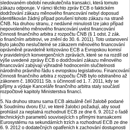
sledovaném období neuskutečnila transakci, která tomuto
zákazu odporuje. V rámci těchto zpráv ECB o faktickém
dodržování zákazu měnového financování nebyl doposud
identifikován žádný případ porušení tohoto zákazu na straně
ČNB. Na druhou stranu, z nedávné minulosti lze jako případ
nepovoleného měnového financování uvést financování
činnosti finančního arbitra z rozpočtu ČNB (§ 1 odst. 2 zák.
o finančním arbitrovi, ve znění do 30. 6. 2011). Toto ustanovení
bylo jakožto neslučitelné se zákazem měnového financování
oprávněně pravidelně kritizováno ECB a Evropskou komisí
v pravidelných konvergenčních zprávách, které se na rozdíl od
výše uvedené zprávy ECB o dodržování zákazu měnového
financování zabývají výhradně hodnocením slučitelnosti
národního právního řádu s evropskou legislativou. Financování
činnosti finančního arbitra z rozpočtu ČNB bylo odstraněno až
zákonem č. 180/2011 Sb. s účinností od 1. 7. 2011, kdy se
příjmy a výdaje Kanceláře finančního arbitra staly součástí
rozpočtové kapitoly Ministerstva financí.
5. Na druhou stranu sama ECB aktuálně čelí žalobě podané
k Soudnímu dvoru EU, ve které žalobci požadují, aby soud
prohlásil za neplatná rozhodnutí ECB ze dne 6. 9. 2012 o řadě
technických parametrů souvisejících s přímými transakcemi
Eurosystému na sekundárních trzích a rozhodnutí ECB ze dne
6. 9. 2012 o dodatečných opatřeních k zachování dostupnosti