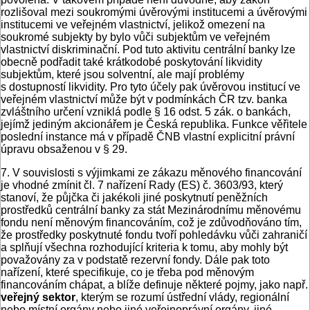
rozlišoval mezi soukromými úvěrovými institucemi a úvěrovými
institucemi ve veřejném vlastnictví, jelikož omezení na
soukromé subjekty by bylo vůči subjektům ve veřejném
vlastnictví diskriminační. Pod tuto aktivitu centrální banky lze
obecně podřadit také krátkodobé poskytování likvidity
subjektům, které jsou solventní, ale mají problémy
s dostupností likvidity. Pro tyto účely pak úvěrovou institucí ve
veřejném vlastnictví může být v podmínkách ČR tzv. banka
zvláštního určení vzniklá podle § 16 odst. 5 zák. o bankách,
jejímž jediným akcionářem je Česká republika. Funkce věřitele
poslední instance má v případě ČNB vlastní explicitní právní
úpravu obsaženou v § 29.
7. V souvislosti s výjimkami ze zákazu měnového financování
je vhodné zmínit čl. 7 nařízení Rady (ES) č. 3603/93, který
stanoví, že půjčka či jakékoli jiné poskytnutí peněžních
prostředků centrální banky za stát Mezinárodnímu měnovému
fondu není měnovým financováním, což je zdůvodňováno tím,
že prostředky poskytnuté fondu tvoří pohledávku vůči zahraničí
a splňují všechna rozhodující kriteria k tomu, aby mohly být
považovány za v podstatě rezervní fondy. Dále pak toto
nařízení, které specifikuje, co je třeba pod měnovým
financováním chápat, a blíže definuje některé pojmy, jako např.
veřejný sektor
, kterým se rozumí ústřední vlády, regionální
nebo místní orgány nebo jiné veřejnoprávní orgány, jiné