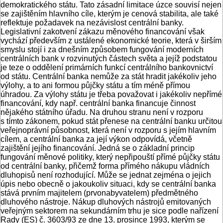
demokratického státu. Tato zásadní limitace úzce souvisí nejen
se zajištěním hlavního cíle, kterým je cenová stabilita, ale také
reflektuje požadavek na nezávislost centrální banky.
Legislativní zakotvení zákazu měnového financování však
vychází především z ustálené ekonomické teorie, která v širším
smyslu stojí i za dnešním způsobem fungování moderních
centrálních bank v rozvinutých částech světa a jejíž podstatou
je teze o oddělení primárních funkcí centrálního bankovnictví
od státu. Centrální banka nemůže za stát hradit jakékoliv jeho
výlohy, a to ani formou půjčky státu a tím méně přímou
úhradou. Za výlohy státu je třeba považovat i jakékoliv nepřímé
financování, kdy např. centrální banka financuje činnost
nějakého státního úřadu. Na druhou stranu není v rozporu
s tímto zákonem, pokud stát přenese na centrální banku určitou
veřejnoprávní působnost, která není v rozporu s jejím hlavním
cílem, a centrální banka za její výkon odpovídá, včetně
zajištění jejího financování. Jedná se o základní princip
fungování měnové politiky, který nepřipouští přímé půjčky státu
od centrální banky, přičemž forma přímého nákupu vládních
dluhopisů není rozhodující. Může se jednat zejména o jejich
úpis nebo obecně o jakoukoliv situaci, kdy se centrální banka
stává prvním majitelem (prvonabyvatelem) předmětného
dluhového nástroje. Nákup dluhových nástrojů emitovaných
veřejným sektorem na sekundárním trhu je sice podle nařízení
Rady (ES) č. 3603/93 ze dne 13. prosince 1993, kterým se