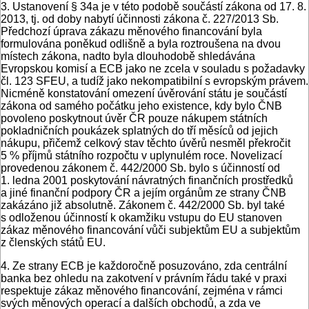
3. Ustanovení § 34a je v této podobě součástí zákona od 17. 8.
2013, tj. od doby nabytí účinnosti zákona č. 227/2013 Sb.
Předchozí úprava zákazu měnového financování byla
formulována poněkud odlišně a byla roztroušena na dvou
místech zákona, nadto byla dlouhodobě shledávána
Evropskou komisí a ECB jako ne zcela v souladu s požadavky
čl. 123 SFEU, a tudíž jako nekompatibilní s evropským právem.
Nicméně konstatování omezení úvěrování státu je součástí
zákona od samého počátku jeho existence, kdy bylo ČNB
povoleno poskytnout úvěr ČR pouze nákupem státních
pokladničních poukázek splatných do tří měsíců od jejich
nákupu, přičemž celkový stav těchto úvěrů nesměl překročit
5 % příjmů státního rozpočtu v uplynulém roce. Novelizací
provedenou zákonem č. 442/2000 Sb. bylo s účinností od
1. ledna 2001 poskytování návratných finančních prostředků
a jiné finanční podpory ČR a jejím orgánům ze strany ČNB
zakázáno již absolutně. Zákonem č. 442/2000 Sb. byl také
s odloženou účinností k okamžiku vstupu do EU stanoven
zákaz měnového financování vůči subjektům EU a subjektům
z členských států EU.
4. Ze strany ECB je každoročně posuzováno, zda centrální
banka bez ohledu na zakotvení v právním řádu také v praxi
respektuje zákaz měnového financování, zejména v rámci
svých měnových operací a dalších obchodů, a zda ve