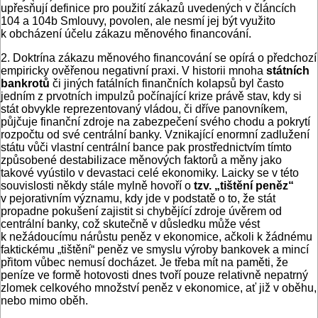
upřesňují definice pro použití zákazů uvedených v článcích
104 a 104b Smlouvy, povolen, ale nesmí jej být využito
k obcházení účelu zákazu měnového financování.
2. Doktrína zákazu měnového financování se opírá o předchozí
empiricky ověřenou negativní praxi. V historii mnoha
státních
bankrotů
či jiných fatálních finančních kolapsů byl často
jedním z prvotních impulzů počínající krize právě stav, kdy si
stát obvykle reprezentovaný vládou, či dříve panovníkem,
půjčuje finanční zdroje na zabezpečení svého chodu a pokrytí
rozpočtu od své centrální banky. Vznikající enormní zadlužení
státu vůči vlastní centrální bance pak prostřednictvím tímto
způsobené destabilizace měnových faktorů a měny jako
takové vyústilo v devastaci celé ekonomiky. Laicky se v této
souvislosti někdy stále mylně hovoří o
tzv. „tištění peněz“
v pejorativním významu, kdy jde v podstatě o to, že stát
propadne pokušení zajistit si chybějící zdroje úvěrem od
centrální banky, což skutečně v důsledku může vést
k nežádoucímu nárůstu peněz v ekonomice, ačkoli k žádnému
faktickému „tištění“ peněz ve smyslu výroby bankovek a mincí
přitom vůbec nemusí docházet. Je třeba mít na paměti, že
peníze ve formě hotovosti dnes tvoří pouze relativně nepatrný
zlomek celkového množství peněz v ekonomice, ať již v oběhu,
nebo mimo oběh.