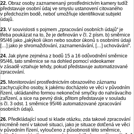
22.
Obraz osoby zaznamenaný prostřednictvím kamery tudíž
představuje osobní údaj ve smyslu ustanovení citovaného
v předchozím bodě, neboť umožňuje identifikovat subjekt
údajů.
23.
V souvislosti s pojmem „zpracování osobních údajů“ je
třeba poukázat na to, že je definován v čl. 2 písm. b) směrnice
95/46 jako „jakýkoli úkon nebo soubor úkonů s osobními údaji
[…] jako je shromažďování, zaznamenávání, […] uchovávání“.
24.
Jak plyne zejména z bodů 15 a 16 odůvodnění směrnice
95/46, tato směrnice se na dohled pomocí videokamer
v zásadě vztahuje tehdy, pokud představuje automatizované
zpracování.
25.
Monitorování prostřednictvím obrazového záznamu
zachycujícího osoby, k jakému docházelo ve věci v původním
řízení, ukládaného formou nekonečné smyčky do nahrávacího
zařízení, a sice na pevný disk, přitom představuje v souladu
s čl. 3 odst. 1 směrnice 95/46 automatizované zpracování
osobních údajů.
26.
Předkládající soud si klade otázku, zda takové zpracování
nicméně není v takové situaci, jako je situace dotčená ve věci
v původním řízení, vyloučeno z působnosti této směrnice,