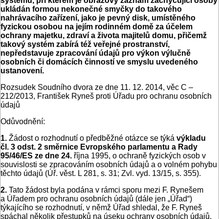
systému, při kterém je obrazový záznam zachycující osoby
ukládán formou nekonečné smyčky do takového
nahrávacího zařízení, jako je pevný disk, umístěného
fyzickou osobou na jejím rodinném domě za účelem
ochrany majetku, zdraví a života majitelů domu, přičemž
takový systém zabírá též veřejné prostranství,
nepředstavuje zpracování údajů pro výkon výlučně
osobních či domácích činností ve smyslu uvedeného
ustanovení.
Rozsudek Soudního dvora ze dne 11. 12. 2014, věc C –
212/2013, František Ryneš proti Úřadu pro ochranu osobních
údajů
Odůvodnění:
1.
Žádost o rozhodnutí o předběžné otázce se týká
výkladu
čl.
3 odst. 2 směrnice Evropského parlamentu a Rady
95/46/ES ze dne 24.
října 1995, o ochraně fyzických osob v
souvislosti se zpracováním osobních údajů a o volném pohybu
těchto údajů (Úř. věst. L 281, s. 31; Zvl. vyd. 13/15, s. 355).
2.
Tato žádost byla podána v rámci sporu mezi F. Rynešem
a Úřadem pro ochranu osobních údajů (dále jen „Úřad“)
týkajícího se rozhodnutí, v němž Úřad shledal, že F. Ryneš
spáchal několik přestupků na úseku ochrany osobních údajů.