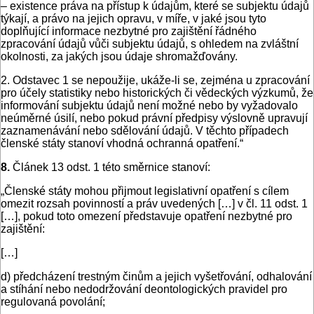
– existence práva na přístup k údajům, které se subjektu údajů
týkají, a právo na jejich opravu, v míře, v jaké jsou tyto
doplňující informace nezbytné pro zajištění řádného
zpracování údajů vůči subjektu údajů, s ohledem na zvláštní
okolnosti, za jakých jsou údaje shromažďovány.
2. Odstavec 1 se nepoužije, ukáže-li se, zejména u zpracování
pro účely statistiky nebo historických či vědeckých výzkumů, že
informování subjektu údajů není možné nebo by vyžadovalo
neúměrné úsilí, nebo pokud právní předpisy výslovně upravují
zaznamenávání nebo sdělování údajů. V těchto případech
členské státy stanoví vhodná ochranná opatření.“
8.
Článek 13 odst. 1 této směrnice stanoví:
„Členské státy mohou přijmout legislativní opatření s cílem
omezit rozsah povinností a práv uvedených […] v čl. 11 odst. 1
[…], pokud toto omezení představuje opatření nezbytné pro
zajištění:
[…]
d) předcházení trestným činům a jejich vyšetřování, odhalování
a stíhání nebo nedodržování deontologických pravidel pro
regulovaná povolání;