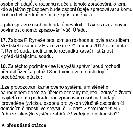
osobních údajů, o rozsahu a účelu tohoto zpracování, o tom,
kdo a jakým způsobem bude osobní údaje zpracovávat a komu
mohou být předmětné údaje zpřístupněny, a
– jako správce osobních údajů nesplnil F. Ryneš oznamovací
povinnost o tomto zpracování vůči Úřadu.
17.
Žaloba F. Ryneše proti tomuto rozhodnutí byla rozsudkem
Městského soudu v Praze ze dne 25. dubna 2012 zamítnuta.
F. Ryneš podal proti tomuto rozsudku kasační stížnost
k předkládajícímu soudu.
18.
Za těchto podmínek se Nejvyšší správní soud rozhodl
přerušit řízení a položit Soudnímu dvoru následující
předběžnou otázku:
„Lze provozování kamerového systému umístěného
na rodinném domě za účelem ochrany majetku, zdraví a života
majitelů domu podřadit pod zpracování osobních údajů
‚prováděné fyzickou osobou pro výkon výlučně osobních či
domácích činností‘ ve smyslu čl. 3 odst. 2 směrnice 95/46[…],
třebaže takovýto systém zabírá též veřejné prostranství?“
K předběžné otázce