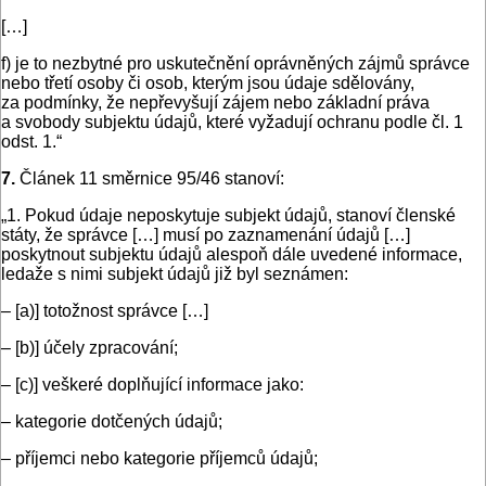
[…]
f) je to nezbytné pro uskutečnění oprávněných zájmů správce
nebo třetí osoby či osob, kterým jsou údaje sdělovány,
za podmínky, že nepřevyšují zájem nebo základní práva
a svobody subjektu údajů, které vyžadují ochranu podle čl. 1
odst. 1.“
7.
Článek 11 směrnice 95/46 stanoví:
„1. Pokud údaje neposkytuje subjekt údajů, stanoví členské
státy, že správce […] musí po zaznamenání údajů […]
poskytnout subjektu údajů alespoň dále uvedené informace,
ledaže s nimi subjekt údajů již byl seznámen:
– [a)] totožnost správce […]
– [b)] účely zpracování;
– [c)] veškeré doplňující informace jako:
– kategorie dotčených údajů;
– příjemci nebo kategorie příjemců údajů;