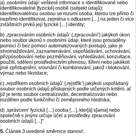
a) ‚osobními údaji‘ veškeré informace o identifikované nebo
identifikovatelné [fyzické] osobě (subjekt údajů);
identifikovatelnou osobou se rozumí osoba, kterou lze přímo či
nepřímo identifikovat, zejména s odkazem […] na jeden či více
zvláštních prvků její fyzické […] identity;
b) ‚zpracováním osobních údajů‘ (‚zpracování‘) jakýkoli úkon
nebo soubor úkonů s osobními údaji, které jsou prováděny
pomocí či bez pomoci automatizovaných postupů, jako je
shromažďování, zaznamenávání, uspořádávání, uchovávání,
přizpůsobování nebo pozměňování, vyhledávání, konzultace,
použití, sdělení prostřednictvím přenosu, šíření nebo jakékoli
jiné zpřístupnění, srovnání či kombinování, jakož i blokování,
výmaz nebo likvidace;
c) ‚rejstříkem osobních údajů‘ (‚rejstřík‘) jakýkoli uspořádaný
soubor osobních údajů přístupných podle určených kritérií, ať
již je tento soubor centralizován, decentralizován nebo
rozdělen podle funkčního či zeměpisného hlediska;
d) ‚správcem‘ fyzická […] osoba […], kter[á] s[ama] nebo
společně s jinými určuje účel a prostředky zpracování
osobních údajů […]“
5.
Článek 3 uvedené směrnice stanoví: