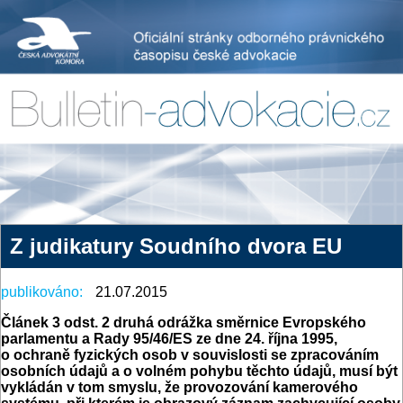
Z judikatury Soudního dvora EU
publikováno:
21.07.2015
Článek 3
odst. 2 druhá odrážka směrnice Evropského
parlamentu a Rady 95/46/ES ze dne 24. října 1995,
o ochraně fyzických osob v souvislosti se zpracováním
osobních údajů a o volném pohybu těchto údajů, musí být
vykládán v tom smyslu, že provozování kamerového