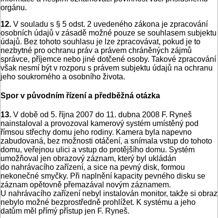
orgánu.
12.
V souladu s § 5 odst. 2 uvedeného zákona je zpracování
osobních údajů v zásadě možné pouze se souhlasem subjektu
údajů. Bez tohoto souhlasu je lze zpracovávat, pokud je to
nezbytné pro ochranu práv a právem chráněných zájmů
správce, příjemce nebo jiné dotčené osoby. Takové zpracování
však nesmí být v rozporu s právem subjektu údajů na ochranu
jeho soukromého a osobního života.
Spor v původním řízení a předběžná otázka
13.
V době od 5. října 2007 do 11. dubna 2008 F. Ryneš
nainstaloval a provozoval kamerový systém umístěný pod
římsou střechy domu jeho rodiny. Kamera byla napevno
zabudovaná, bez možnosti otáčení, a snímala vstup do tohoto
domu, veřejnou ulici a vstup do protějšího domu. Systém
umožňoval jen obrazový záznam, který byl ukládán
do nahrávacího zařízení, a sice na pevný disk, formou
nekonečné smyčky. Při naplnění kapacity pevného disku se
záznam opětovně přemazával novým záznamem.
U nahrávacího zařízení nebyl instalován monitor, takže si obraz
nebylo možné bezprostředně prohlížet. K systému a jeho
datům měl přímý přístup jen F. Ryneš.