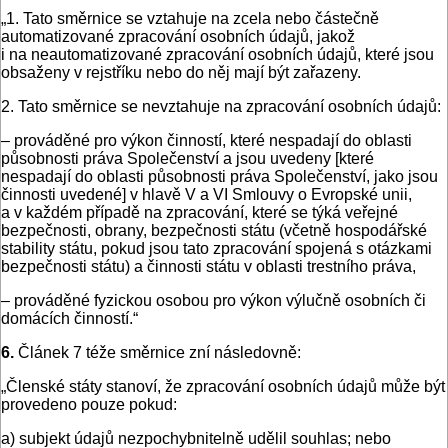
„1. Tato směrnice se vztahuje na zcela nebo částečně
automatizované zpracování osobních údajů, jakož
i na neautomatizované zpracování osobních údajů, které jsou
obsaženy v rejstříku nebo do něj mají být zařazeny.
2. Tato směrnice se nevztahuje na zpracování osobních údajů:
– prováděné pro výkon činností, které nespadají do oblasti
působnosti práva Společenství a jsou uvedeny [které
nespadají do oblasti působnosti práva Společenství, jako jsou
činnosti uvedené] v hlavě V a VI Smlouvy o Evropské unii,
a v každém případě na zpracování, které se týká veřejné
bezpečnosti, obrany, bezpečnosti státu (včetně hospodářské
stability státu, pokud jsou tato zpracování spojená s otázkami
bezpečnosti státu) a činnosti státu v oblasti trestního práva,
– prováděné fyzickou osobou pro výkon výlučně osobních či
domácích činností.“
6.
Článek 7 téže směrnice zní následovně:
„Členské státy stanoví, že zpracování osobních údajů může být
provedeno pouze pokud:
a) subjekt údajů nezpochybnitelně udělil souhlas; nebo