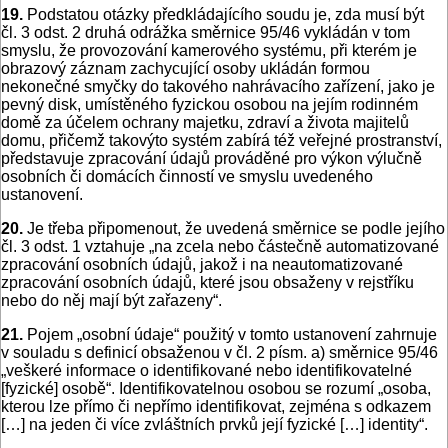
19.
Podstatou otázky předkládajícího soudu je, zda musí být
čl. 3 odst. 2 druhá odrážka směrnice 95/46 vykládán v tom
smyslu, že provozování kamerového systému, při kterém je
obrazový záznam zachycující osoby ukládán formou
nekonečné smyčky do takového nahrávacího zařízení, jako je
pevný disk, umístěného fyzickou osobou na jejím rodinném
domě za účelem ochrany majetku, zdraví a života majitelů
domu, přičemž takovýto systém zabírá též veřejné prostranství,
představuje zpracování údajů prováděné pro výkon výlučně
osobních či domácích činností ve smyslu uvedeného
ustanovení.
20.
Je třeba připomenout, že uvedená směrnice se podle jejího
čl. 3 odst. 1 vztahuje „na zcela nebo částečně automatizované
zpracování osobních údajů, jakož i na neautomatizované
zpracování osobních údajů, které jsou obsaženy v rejstříku
nebo do něj mají být zařazeny“.
21.
Pojem „osobní údaje“ použitý v tomto ustanovení zahrnuje
v souladu s definicí obsaženou v čl. 2 písm. a) směrnice 95/46
„veškeré informace o identifikované nebo identifikovatelné
[fyzické] osobě“. Identifikovatelnou osobou se rozumí „osoba,
kterou lze přímo či nepřímo identifikovat, zejména s odkazem
[…] na jeden či více zvláštních prvků její fyzické […] identity“.