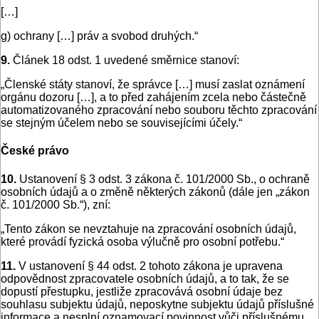
[…]
g) ochrany […] práv a svobod druhých.“
9.
Článek 18 odst. 1 uvedené směrnice stanoví:
„Členské státy stanoví, že správce […] musí zaslat oznámení
orgánu dozoru […], a to před zahájením zcela nebo částečně
automatizovaného zpracování nebo souboru těchto zpracování
se stejným účelem nebo se souvisejícími účely.“
České právo
10.
Ustanovení § 3 odst. 3 zákona č. 101/2000 Sb., o ochraně
osobních údajů a o změně některých zákonů (dále jen „zákon
č. 101/2000 Sb.“), zní:
„Tento zákon se nevztahuje na zpracování osobních údajů,
které provádí fyzická osoba výlučně pro osobní potřebu.“
11.
V ustanovení § 44 odst. 2 tohoto zákona je upravena
odpovědnost zpracovatele osobních údajů, a to tak, že se
dopustí přestupku, jestliže zpracovává osobní údaje bez
souhlasu subjektu údajů, neposkytne subjektu údajů příslušné
informace a nesplní oznamovací povinnost vůči příslušnému