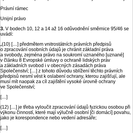
Právní rámec
Unijní právo
3.
V bodech 10, 12 a 14 až 16 odůvodnění směrnice 95/46 se
uvádí:
„(10) […] předmětem vnitrostátních právních předpisů
o zpracování osobních údajů je chránit základní práva
a svobody, zejména právo na soukromí uznaného [uznané]
v článku 8 Evropské úmluvy o ochraně lidských práv
a základních svobod i v obecných zásadách práva
Společenství; […] z tohoto důvodu sblížení těchto právních
předpisů nesmí vést k oslabení ochrany, kterou zajišťují, ale
musí mít naopak za cíl zajištění vysoké úrovně ochrany
ve Společenství;
[…]
(12) […] je třeba vyloučit zpracování údajů fyzickou osobou při
výkonu činností, které mají výlučně osobní [či domácí] povahu,
jako je korespondence nebo vedení adresáře;
[…]