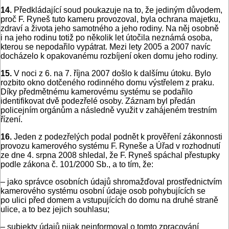
14.
Předkládající soud poukazuje na to, že jediným důvodem,
proč F. Ryneš tuto kameru provozoval, byla ochrana majetku,
zdraví a života jeho samotného a jeho rodiny. Na něj osobně
i na jeho rodinu totiž po několik let útočila neznámá osoba,
kterou se nepodařilo vypátrat. Mezi lety 2005 a 2007 navíc
docházelo k opakovanému rozbíjení oken domu jeho rodiny.
15.
V noci z 6. na 7. října 2007 došlo k dalšímu útoku. Bylo
rozbito okno dotčeného rodinného domu výstřelem z praku.
Díky předmětnému kamerovému systému se podařilo
identifikovat dvě podezřelé osoby. Záznam byl předán
policejním orgánům a následně využit v zahájeném trestním
řízení.
16.
Jeden z podezřelých podal podnět k prověření zákonnosti
provozu kamerového systému F. Ryneše a Úřad v rozhodnutí
ze dne 4. srpna 2008 shledal, že F. Ryneš spáchal přestupky
podle zákona č. 101/2000 Sb., a to tím, že:
– jako správce osobních údajů shromažďoval prostřednictvím
kamerového systému osobní údaje osob pohybujících se
po ulici před domem a vstupujících do domu na druhé straně
ulice, a to bez jejich souhlasu;
– subjekty údajů nijak neinformoval o tomto zpracování