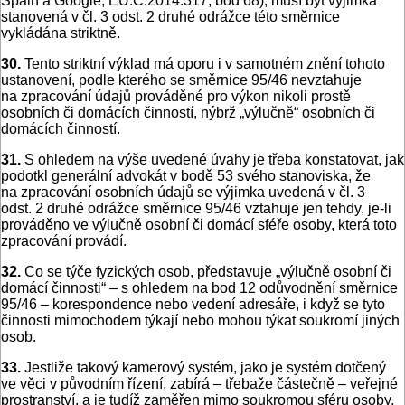
Spain a Google, EU:C:2014:317, bod 68), musí být výjimka
stanovená v čl. 3 odst. 2 druhé odrážce této směrnice
vykládána striktně.
30.
Tento striktní výklad má oporu i v samotném znění tohoto
ustanovení, podle kterého se směrnice 95/46 nevztahuje
na zpracování údajů prováděné pro výkon nikoli prostě
osobních či domácích činností, nýbrž „výlučně“ osobních či
domácích činností.
31.
S ohledem na výše uvedené úvahy je třeba konstatovat, jak
podotkl generální advokát v bodě 53 svého stanoviska, že
na zpracování osobních údajů se výjimka uvedená v čl. 3
odst. 2 druhé odrážce směrnice 95/46 vztahuje jen tehdy, je-li
prováděno ve výlučně osobní či domácí sféře osoby, která toto
zpracování provádí.
32.
Co se týče fyzických osob, představuje „výlučně osobní či
domácí činnosti“ – s ohledem na bod 12 odůvodnění směrnice
95/46 – korespondence nebo vedení adresáře, i když se tyto
činnosti mimochodem týkají nebo mohou týkat soukromí jiných
osob.
33.
Jestliže takový kamerový systém, jako je systém dotčený
ve věci v původním řízení, zabírá – třebaže částečně – veřejné
prostranství, a je tudíž zaměřen mimo soukromou sféru osoby,