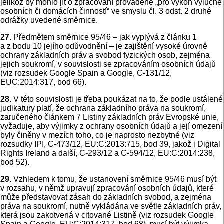
jelikož by mohlo jít o zpracování prováděné „pro výkon výlučně
osobních či domácích činností“ ve smyslu čl. 3 odst. 2 druhé
odrážky uvedené směrnice.
27.
Předmětem směrnice 95/46 – jak vyplývá z článku 1
a z bodu 10 jejího odůvodnění – je zajištění vysoké úrovně
ochrany základních práv a svobod fyzických osob, zejména
jejich soukromí, v souvislosti se zpracováním osobních údajů
(viz rozsudek Google Spain a Google, C‑131/12,
EUC:2014:317, bod 66).
28.
V této souvislosti je třeba poukázat na to, že podle ustálené
judikatury platí, že ochrana základního práva na soukromí,
zaručeného článkem 7 Listiny základních práv Evropské unie,
vyžaduje, aby výjimky z ochrany osobních údajů a její omezení
byly činěny v mezích toho, co je naprosto nezbytné (viz
rozsudky IPI, C‑473/12, EU:C:2013:715, bod 39, jakož i Digital
Rights Ireland a další, C‑293/12 a C‑594/12, EU:C:2014:238,
bod 52).
29.
Vzhledem k tomu, že ustanovení směrnice 95/46 musí být
v rozsahu, v němž upravují zpracování osobních údajů, které
může představovat zásah do základních svobod, a zejména
práva na soukromí, nutně vykládána ve světle základních práv,
která jsou zakotvená v citované Listině (viz rozsudek Google