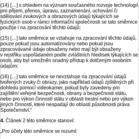
(14) […] s ohledem na význam současného rozvoje technologií
pro příjem, přenos, úpravu, zaznamenání, uchování či
sdělování zvukových a obrazových údajů týkajících se
fyzických osob v rámci informační společnosti se tato směrnice
použije i na zpracování těchto údajů;
(15) […] tato směrnice se vztahuje na zpracování těchto údajů,
pouze pokud jsou automatizovány nebo pokud jsou
zpracovávané údaje obsaženy nebo mají být obsaženy
v rejstříku uspořádaném podle zvláštních hledisek týkajících se
osob, aby byl umožněn snadný přístup k dotčeným osobním
údajům;
(16) […] tato směrnice se nevztahuje na zpracování údajů
tvořených zvuky či obrazy, jako například údajů zjištěných při
dohledu pomocí videokamer, pokud byly zavedeny pro
zajištění veřejné bezpečnosti, obrany a bezpečnosti státu,
nebo pro výkon činností státu v oblasti trestní nebo pro výkon
jiných činností, které nespadají do oblasti působnosti práva
Společenství.“
4.
Článek 2 této směrnice stanoví:
„Pro účely této směrnice se rozumí: