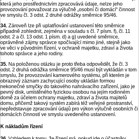
která jeho prostřednictvím zpracovává údaje, nelze jeho
provozování považovat za výlučně „osobní či domácí“ činnost
ve smyslu čl. 3 odst. 2 druhé odrážky směrnice 95/46.
34.
Zároveň lze při uplatňování ustanovení této směrnice
případně zohlednit, zejména v souladu s čl. 7 písm. f), čl. 11
odst. 2 a čl. 13 odst. 1 písm. d) a g) uvedené směrnice,
oprávněné zájmy správce spočívající mimo jiné, stejně jako
ve věci v původním řízení, v ochraně majetku, zdraví a života
tohoto správce a jeho rodiny.
35.
Na položenou otázku je proto třeba odpovědět, že čl. 3
odst. 2 druhá odrážka směrnice 95/46 musí být vykládán v tom
smyslu, že provozování kamerového systému, při kterém je
obrazový záznam zachycující osoby ukládán formou
nekonečné smyčky do takového nahrávacího zařízení, jako je
pevný disk, umístěného fyzickou osobou na jejím rodinném
domě za účelem ochrany majetku, zdraví a života majitelů
domu, přičemž takový systém zabírá též veřejné prostranství,
nepředstavuje zpracování údajů pro výkon výlučně osobních či
domácích činností ve smyslu uvedeného ustanovení.
K nákladům řízení
36.
Vzhledem k tomu, že řízení má, pokud jde o účastníky