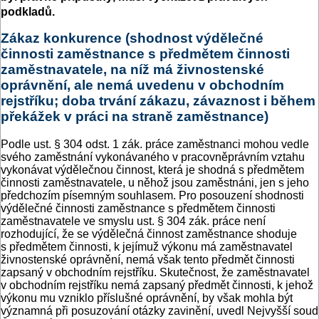
podkladů.
Zákaz konkurence (shodnost výdělečné
činnosti zaměstnance s předmětem činnosti
zaměstnavatele, na níž má živnostenské
oprávnění, ale nemá uvedenu v obchodním
rejstříku; doba trvání zákazu, závaznost i během
překážek v práci na straně zaměstnance)
Podle ust. § 304 odst. 1 zák. práce zaměstnanci mohou vedle
svého zaměstnání vykonávaného v pracovněprávním vztahu
vykonávat výdělečnou činnost, která je shodná s předmětem
činnosti zaměstnavatele, u něhož jsou zaměstnáni, jen s jeho
předchozím písemným souhlasem. Pro posouzení shodnosti
výdělečné činnosti zaměstnance s předmětem činnosti
zaměstnavatele ve smyslu ust. § 304 zák. práce není
rozhodující, že se výdělečná činnost zaměstnance shoduje
s předmětem činnosti, k jejímuž výkonu má zaměstnavatel
živnostenské oprávnění, nemá však tento předmět činnosti
zapsaný v obchodním rejstříku. Skutečnost, že zaměstnavatel
v obchodním rejstříku nemá zapsaný předmět činnosti, k jehož
výkonu mu vzniklo příslušné oprávnění, by však mohla být
významná při posuzování otázky zavinění, uvedl Nejvyšší soud