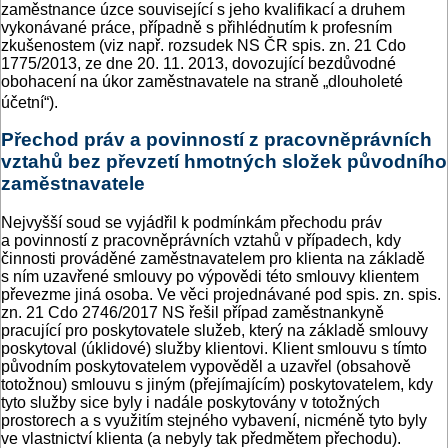
zaměstnance úzce související s jeho kvalifikací a druhem
vykonávané práce, případně s přihlédnutím k profesním
zkušenostem (viz např. rozsudek NS ČR spis. zn. 21 Cdo
1775/2013, ze dne 20. 11. 2013, dovozující bezdůvodné
obohacení na úkor zaměstnavatele na straně „dlouholeté
účetní“).
Přechod práv a povinností z pracovněprávních
vztahů bez převzetí hmotných složek původního
zaměstnavatele
Nejvyšší soud se vyjádřil k podmínkám přechodu práv
a povinností z pracovněprávních vztahů v případech, kdy
činnosti prováděné zaměstnavatelem pro klienta na základě
s ním uzavřené smlouvy po výpovědi této smlouvy klientem
převezme jiná osoba. Ve věci projednávané pod spis. zn. spis.
zn. 21 Cdo 2746/2017 NS řešil případ zaměstnankyně
pracující pro poskytovatele služeb, který na základě smlouvy
poskytoval (úklidové) služby klientovi. Klient smlouvu s tímto
původním poskytovatelem vypověděl a uzavřel (obsahově
totožnou) smlouvu s jiným (přejímajícím) poskytovatelem, kdy
tyto služby sice byly i nadále poskytovány v totožných
prostorech a s využitím stejného vybavení, nicméně tyto byly
ve vlastnictví klienta (a nebyly tak předmětem přechodu).