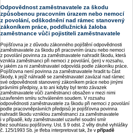
Odpovědnost zaměstnavatele za škodu
způsobenou pracovním úrazem nebo nemocí
z povolání, odškodnění nad rámec stanovený
zákoníkem práce, poddlužnická žaloba
zaměstnance vůči pojistiteli zaměstnavatele
Pojišťovna je z důvodu zákonného pojištění odpovědnosti
zaměstnavatele za škodu při pracovním úrazu nebo nemoci
z povolání povinna za zaměstnavatele nahradit škodu, která
vznikla zaměstnanci při nemoci z povolání, (jen) v rozsahu,
v jakém za ni zaměstnavatel odpovídá podle zákoníku práce.
Pojišťovna není povinna za zaměstnavatele hradit tu část
škody, k jejíž náhradě se zaměstnavatel zavázal nad rámec
své odpovědnosti stanovený zákoníkem práce nebo jinými
právními předpisy, a to ani kdyby byl tento závazek
zaměstnavatele vůči zaměstnanci obsažen v mezi nimi
uzavřeném smíru schváleném soudem. V rozsahu
odpovědnosti zaměstnavatele za škodu při nemoci z povolání
podle pracovněprávních předpisů je pojišťovna povinna
nahradit škodu vzniklou zaměstnanci za zaměstnavatele
i v případě, kdy zaměstnavatel uzavřel soudní smír
bez souhlasu pojišťovny. Ust. § 9 odst. 2 věty druhé vyhlášky
č. 125/1993 Sb. je třeba interpretovat tak, že v
případě