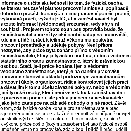
informace o určité skutečnosti (o tom, že fyzická osoba,
se kterou neuzavřel platnou pracovní smlouvu, popřípadě
dohodu o pracích konaných mimo pracovní poměr, pro něj
vykonává práci); vyžaduje též, aby zaměstnavatel byl
s touto informací (vědomostí) srozuměn, tedy aby s ní
souhlasil. Projevem tohoto souhlasu zpravidla bude, že
zaměstnavatel umožní fyzické osobě vstup na pracoviště,
kde mu přidělí práci, k jejímuž výkonu mu poskytne
pracovní prostředky a uděluje pokyny. Není přitom
nezbytné, aby práce byla konána přímo s vědomím
zaměstnavatele, který je fyzickou osobou, nebo s vědomím
statutárního orgánu zaměstnavatele, který je právnickou
osobou. Stačí, je-li práce konána i jen s vědomím
vedoucího zaměstnance, který je na daném pracovišti
oprávněn stanovit a ukládat podřízeným zaměstnancům
pracovní úkoly, organizovat, řídit a kontrolovat jejich práci
a dávat jim k tomu účelu závazné pokyny, nebo s vědomím
jiné fyzické osoby, která není ve vztahu k zaměstnavateli
v pracovním poměru, ale jedná jménem zaměstnavatele
jako jeho zástupce na základě dohody o plné moci.
Závěr
o tom, zda fyzická osoba konala pro zaměstnavatele práci
s jeho vědomím, se bude v každém jednotlivém případě odvíjet
od skutkových zjištění o konkrétních okolnostech, za nichž
k výkonu práce došlo (jakým způsobem byl této fyzické osobě
umožněn vstup na pracoviště, zda a kdo jí přidělil práci, udělil