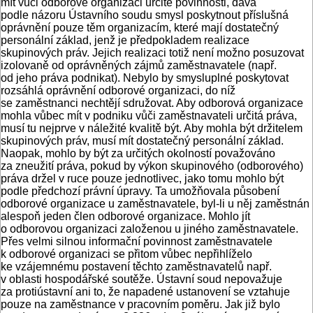
mít vůči odborové organizaci určité povinnosti, dává
podle názoru Ústavního soudu smysl poskytnout příslušná
oprávnění pouze těm organizacím, které mají dostatečný
personální základ, jenž je předpokladem realizace
skupinových práv. Jejich realizaci totiž není možno posuzovat
izolovaně od oprávněných zájmů zaměstnavatele (např.
od jeho práva podnikat). Nebylo by smysluplné poskytovat
rozsáhlá oprávnění odborové organizaci, do níž
se zaměstnanci nechtějí sdružovat. Aby odborová organizace
mohla vůbec mít v podniku vůči zaměstnavateli určitá práva,
musí tu nejprve v náležité kvalitě být. Aby mohla být držitelem
skupinových práv, musí mít dostatečný personální základ.
Naopak, mohlo by být za určitých okolností považováno
za zneužití práva, pokud by výkon skupinového (odborového)
práva držel v ruce pouze jednotlivec, jako tomu mohlo být
podle předchozí právní úpravy. Ta umožňovala působení
odborové organizace u zaměstnavatele, byl-li u něj zaměstnán
alespoň jeden člen odborové organizace. Mohlo jít
o odborovou organizaci založenou u jiného zaměstnavatele.
Přes velmi silnou informační povinnost zaměstnavatele
k odborové organizaci se přitom vůbec nepřihlíželo
ke vzájemnému postavení těchto zaměstnavatelů např.
v oblasti hospodářské soutěže. Ústavní soud nepovažuje
za protiústavní ani to, že napadené ustanovení se vztahuje
pouze na zaměstnance v pracovním poměru. Jak již bylo