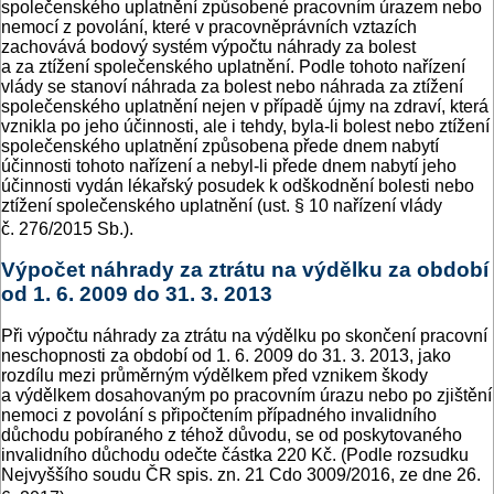
společenského uplatnění způsobené pracovním úrazem nebo
nemocí z povolání, které v pracovněprávních vztazích
zachovává bodový systém výpočtu náhrady za bolest
a za ztížení společenského uplatnění. Podle tohoto nařízení
vlády se stanoví náhrada za bolest nebo náhrada za ztížení
společenského uplatnění nejen v případě újmy na zdraví, která
vznikla po jeho účinnosti, ale i tehdy, byla-li bolest nebo ztížení
společenského uplatnění způsobena přede dnem nabytí
účinnosti tohoto nařízení a nebyl-li přede dnem nabytí jeho
účinnosti vydán lékařský posudek k odškodnění bolesti nebo
ztížení společenského uplatnění (ust. § 10 nařízení vlády
č. 276/2015 Sb.).
Výpočet náhrady za ztrátu na výdělku za období
od 1. 6. 2009 do 31. 3. 2013
Při výpočtu náhrady za ztrátu na výdělku po skončení pracovní
neschopnosti za období od 1. 6. 2009 do 31. 3. 2013, jako
rozdílu mezi průměrným výdělkem před vznikem škody
a výdělkem dosahovaným po pracovním úrazu nebo po zjištění
nemoci z povolání s připočtením případného invalidního
důchodu pobíraného z téhož důvodu, se od poskytovaného
invalidního důchodu odečte částka 220 Kč. (Podle rozsudku
Nejvyššího soudu ČR spis. zn. 21 Cdo 3009/2016, ze dne 26.