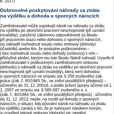
6. 2017)
Dobrovolné poskytování náhrady za ztrátu
na výdělku a dohoda o sporných nárocích
Zaměstnavatel může uspokojit nárok na náhradu za ztrátu
na výdělku po skončení pracovní neschopnosti (při uznání
invalidity), založený zákonnou odpovědností za škodu
při pracovním úrazu nebo dohodou o sporných nárocích,
na základě rozhodnutí soudu nebo smlouvy (dohody)
účastníků anebo tím, že poskytne poškozenému –
i bez rozhodnutí soudu nebo dohody (smlouvy) s ním –
příslušné plnění, kterým mu tuto škodu řádně nahradí. Uzavře-li
zaměstnavatel s poškozeným zaměstnancem smlouvu
(dohodu) o náhradě za ztrátu na výdělku po skončení pracovní
neschopnosti (při uznání invalidity), která není dohodou
o sporných nárocích ve smyslu ust. § 259 zrušeného zák.
práce (zák. č. 65/1965 Sb., ve znění pozdějších předpisů) –
účinného do 31. 12. 20016, a podle právní úpravy účinné od 1.
1. 2007 ve smyslu ust. § 585-587 zrušeného o. z.
(zák. č. 40/1964 Sb., ve znění pozdějších předpisů) - účinného
do 31. 12. 2013, nejde, na rozdíl od dohody o sporných
nárocích, o situaci, kdy původní nárok na náhradu za ztrátu
na výdělku zaniká s tím, že je nahrazen nárokem novým,
a uzavření takové smlouvy (dohody) nic nemění