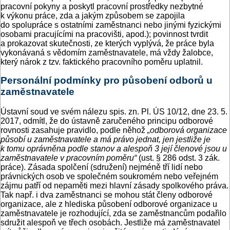
pracovní pokyny a poskytl pracovní prostředky nezbytné
k výkonu práce, zda a jakým způsobem se zapojila
do spolupráce s ostatními zaměstnanci nebo jinými fyzickými
osobami pracujícími na pracovišti, apod.); povinnost tvrdit
a prokazovat skutečnosti, ze kterých vyplývá, že práce byla
vykonávaná s vědomím zaměstnavatele, má vždy žalobce,
který nárok z tzv. faktického pracovního poměru uplatnil.
Personální podmínky pro působení odborů u
zaměstnavatele
Ústavní soud ve svém nálezu spis. zn. Pl. ÚS 10/12, dne 23. 5.
2017, odmítl, že do ústavně zaručeného principu odborové
rovnosti zasahuje pravidlo, podle něhož
„odborová organizace
působí u zaměstnavatele a má právo jednat, jen jestliže je
k tomu oprávněna podle stanov a alespoň 3 její členové jsou u
zaměstnavatele v pracovním poměru“
(ust. § 286 odst. 3 zák.
práce). Zásada spolčení (sdružení) nejméně tří lidí nebo
právnických osob ve společném soukromém nebo veřejném
zájmu patří od nepaměti mezi hlavní zásady spolkového práva.
Tak např. i dva zaměstnanci se mohou stát členy odborové
organizace, ale z hlediska působení odborové organizace u
zaměstnavatele je rozhodující, zda se zaměstnancům podařilo
sdružit alespoň ve třech osobách. Jestliže má zaměstnavatel