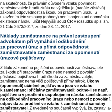
na skutečnosti, že právním důvodem vzniku povinnosti
zaměstnavatele hradit ztrátu na výdělku je (nadále zůstává)
zákonná odpovědnost za škodu při pracovním úrazu. S
uzavřením této smlouvy (dohody) není spojena ani domněnka
existence nároku, určil Nejvyšší soud ČR v rozsudku spis. zn.
21 Cdo 2673/2017, ze dne 28. 11. 2017.
Náklady zaměstnance na právní zastoupení
advokátem při vymáhání odškodnění
za pracovní úraz a přímá odpovědnost
zaměstnavatele zaměstnanci za opomenutí
úrazové pojišťovny
Z titulu zákonného pojištění odpovědnosti zaměstnavatele
za škodu při pracovním úrazu nebo nemoci z povolání
příslušná pojišťovna hradí škodu za zaměstnavatele;
zaměstnanec nemá vůči pojišťovně přímý nárok.
Úkony
(opomenutí) učiněné pojišťovnou jsou ve vztahu
k zaměstnanci přičítány zaměstnavateli; ocitne-li se např.
pojišťovna v prodlení s uspokojením nároku zaměstnance
na odškodnění pracovního úrazu nebo nemoci z povolání,
odpovídá za prodlení ve vztahu k zaměstnanci samotný
zaměstnavatel.
Z uvedeného současně vyplývá, že, zastavila-