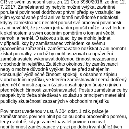
ČR ve svém usnesení spis. zn. 21 Cdo 3980/2016, ze dne 12.
7. 2017. Zaměstnanci by nebylo možné vytýkat zaviněné
porušení povinnosti dodržovat právní předpisy vztahující se
k jím vykonávané práci ani ve formě nevědomé nedbalosti,
kdyby zaměstnanec nechtěl porušit své pracovní povinnosti
a ani nevěděl, že je svým jednáním porušit může, a vzhledem
k okolnostem a svým osobním poměrům o tom ani vědět
nemohl a neměl. O takovou situaci by se mohlo jednat
v případě, kdy by zaměstnanec vzhledem ke svému
pracovnímu zařazení u zaměstnavatele nezískal a ani nemohl
získat poznatky, z nichž by mohl usuzovat na oprávnění
zaměstnavatele vykonávat dotčenou činnost nezapsanou
v obchodním rejstříku. Za těchto okolností by zaměstnanci
nebylo možné důvodně vytýkat, že se před zahájením
konkurující výdělečné činnosti spokojil s obsahem zápisu
v obchodním rejstříku, ve kterém zaměstnavatel nemá dotčený
předmět činnosti zapsán (zápis obsahuje jen údaje o jiných
předmětech činnosti zaměstnavatele). Postup zaměstnance by
naopak bylo třeba shledávat v souladu s principem materiální
publicity skutečností zapsaných v obchodním rejstříku.
Povinnost uvedenou v ust. § 304 odst. 1 zák. práce je
zaměstnanec povinen plnit po celou dobu pracovního poměru,
tedy i v době, kdy je zaměstnavatel povinen omluvit
nepřítomnost zaměstnance v práci po dobu trvání důležitých