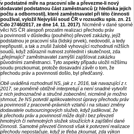
v podstatné míře na pracovní síle a převezme-li nový
dodavatel podstatnou část zaměstnanců (z hlediska jejich
počtu a odbornosti), které zaměstnavatel při této činnosti
používal, vyložil Nejvyšší soud ČR v rozsudku spis. zn. 21
Cdo 2746/2017, ze dne 14. 11. 2017)
. Nicméně v dané sporné
věci NS ČR alespoň prozatím realizaci přechodu práv
a povinností v důsledku (pouhého) převzetí zakázky, jejíž
podstatnou je pracovní síla (lidský prvek), nedovodil, a tedy
nepřipustil, a tak a zrušil žalobě vyhovující rozhodnutí nižších
soudů, když zdůraznil nutnost zohlednit i skutečnost, zda
„přejímající“ zaměstnavatel zamýšlí zajišťovat zakázku
původními zaměstnanci. Tyto aspekty případu uložil nižšímu
soudu prozkoumat, protože dosavadní závěr o tom, že
přechodu práv a povinností došlo, byl předčasný.
Obě uváděná rozhodnutí NS, jak z r. 2016, tak navazující z r.
2017, se poměrně obtížně interpretují a není snadné vytvořit
z nich jednoznačné a stručné zobecnění, nicméně je možno
shrnout, že NS potvrdil aplikovatelnost úpravy přechodu práv
a povinností z pracovně-právních vztahů i na situaci změny
dodavatele outsourcingových služeb, když judikoval, že
k přechodu práv a povinností může dojít i bez převzetí
hmotných či nehmotných složek sloužících k zajištění dané
činnosti. Samotné převzetí činnosti však k potvrzení realizace
přechodu nepostačuje, když je třeba zkoumat, zda výkon