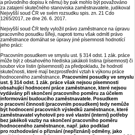
a průvodního dopisu k němu) by pak mohlo být považováno
za zatajení skutečného stanoviska zaměstnavatele, judikoval
Nejvyšší soud ČR ve svém rozsudku spis. zn. 21 Cdo
1265/2017, ze dne 26. 6. 2017.
Nejvyšší soud ČR tedy vyložil právo zaměstnance na úpravu
pracovního posudku šířeji, naproti tomu však odmítl právo
zaměstnance domáhat se úpravy jiné písemnosti hodnotící
jeho práci:
Pracovním posudkem ve smyslu ust. § 314 odst. 1 zák. práce
může být z obsahového hlediska jakákoli listina (písemnost) či
soubor více listin (písemností) za předpokladu, že hodnotí
skutečnosti, které mají bezprostřední vztah k výkonu práce
hodnoceného zaměstnance.
Pracovními posudky ve smyslu
ust. § 314 odst. 1 zák. práce však nejsou písemnosti
obsahující hodnocení práce zaměstnance, které nejsou
vydávány při skončení pracovního poměru za účelem
informování budoucího zaměstnavatele. Posudkem
o pracovní činnosti (pracovním posudkem) tedy nemůže
být hodnocení pracovních výsledků zaměstnance, které
zaměstnavatel vyhotovil pro své vlastní (interní) potřeby
bez jakékoli vazby na skončení pracovního poměru
hodnoceného zaměstnance, např. jako podklad
pro rozhodování o přiznání (nepřiznání) odměny, jako