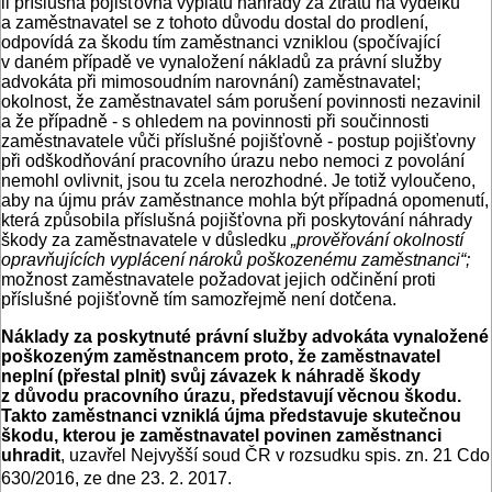
li příslušná pojišťovna výplatu náhrady za ztrátu na výdělku
a zaměstnavatel se z tohoto důvodu dostal do prodlení,
odpovídá za škodu tím zaměstnanci vzniklou (spočívající
v daném případě ve vynaložení nákladů za právní služby
advokáta při mimosoudním narovnání) zaměstnavatel;
okolnost, že zaměstnavatel sám porušení povinnosti nezavinil
a že případně - s ohledem na povinnosti při součinnosti
zaměstnavatele vůči příslušné pojišťovně - postup pojišťovny
při odškodňování pracovního úrazu nebo nemoci z povolání
nemohl ovlivnit, jsou tu zcela nerozhodné. Je totiž vyloučeno,
aby na újmu práv zaměstnance mohla být případná opomenutí,
která způsobila příslušná pojišťovna při poskytování náhrady
škody za zaměstnavatele v důsledku
„prověřování okolností
opravňujících vyplácení nároků poškozenému zaměstnanci“;
možnost zaměstnavatele požadovat jejich odčinění proti
příslušné pojišťovně tím samozřejmě není dotčena.
Náklady za poskytnuté právní služby advokáta vynaložené
poškozeným zaměstnancem proto, že zaměstnavatel
neplní (přestal plnit) svůj závazek k náhradě škody
z důvodu pracovního úrazu, představují věcnou škodu.
Takto zaměstnanci vzniklá újma představuje skutečnou
škodu, kterou je zaměstnavatel povinen zaměstnanci
uhradit
, uzavřel Nejvyšší soud ČR v rozsudku spis. zn. 21 Cdo
630/2016, ze dne 23. 2. 2017.