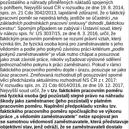
pozůstalého a náhrady přiměřených nákladů spojených
s pohřbem, Nejvyšší soud ČR v rozsudku ze dne 19. 8. 2014,
spis. zn. 21 Cdo 3042/2013, lapidárně zdůraznil, že o faktický
pracovní poměr se nejedná tehdy, jestliže se účastníci
„na
základních podmínkách pracovní smlouvy“
dohodli
„faktickou
cestou“.
Sporným případem se zabýval i Ústavní soud, který
v nálezu spis. IV. ÚS 3037/15, ze dne 8. 3. 2016, určil, že
faktickým pracovním poměrem se rozumí právní vztah, který
vzniká tím, že fyzická osoba koná pro zaměstnavatele s jeho
vědomím a podle jeho pokynů závislou práci-kritérium
„podle
pokynů zaměstnavatele“
je však nutno chápat a posuzovat
jako znak závislé práce, nikoliv vyžadovat výslovné sdělení
jednoznačného pokynu k práci zaměstnanci. Pokud v rámci
faktického pracovního poměru dojde i úrazu, posuzuje se jako
úraz pracovní. Zmiňovaná rozhodnutí při posuzování sporné
věci předcházela aktuálnímu rozhodnutí NS ČR z r. 2017:
V rozsudku spis. zn. 21 Cdo 6014/2016, ze dne 19. 12. 2017,
Nejvyšší soud určil, že v
tzv. faktickém pracovním poměru
má fyzická osoba (její pozůstalí) stejné právo na náhradu
škody jako zaměstnanec (jeho pozůstalí) v platném
pracovním poměru. Naplnění předpokladu vzniku tzv.
faktického pracovního poměru spočívajícího ve výkonu
práce „s vědomím zaměstnavatele“ nelze spojovat jen
se samotnou vědomostí zaměstnavatele, která představuje
objektivní stav, jenž odráží, že se zaměstnavateli dostalo