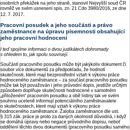
osobních překážek na jeho straně, stanovil Nejvyšší soud ČR
rovněž ve svém usnesení spis. zn. 21 Cdo 3980/2016, ze dne
12. 7. 2017.
Pracovní posudek a jeho součásti a právo
zaměstnance na úpravu písemnosti obsahující
jeho pracovní hodnocení
I teď spojíme informaci o dvou judikátech dohromady
s ohledem to, jak spolu souvisejí.
Součástí pracovního posudku může být jakýkoliv dokument či
soubor více dokumentů za předpokladu, že hodnotí
skutečnosti, které mají bezprostřední vztah k výkonu práce
hodnoceného zaměstnance – za součást pracovního posudku
může tak být považován i jeho průvodní dopis, jestliže určitým
způsobem doplňuje skutečnosti hodnocené v samotném
„přiloženém“ pracovním posudku a obě listiny tak ve svém
souhrnu uceleně informují potenciálního zaměstnavatele
o skutečnostech, které mají vztah k výkonu práce
hodnoceného zaměstnance. Žaloba zaměstnance dle ust.
§ 315 zák. práce je proto za daných okolností důvodná, i když
se domáhá úpravy nebo negace průvodního dopisu, neboť
oddělení těchto dvou dokumentů (pracovního posudku samého