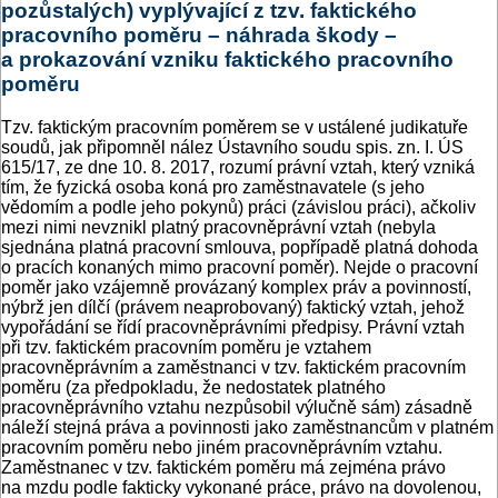
pozůstalých) vyplývající z tzv. faktického
pracovního poměru – náhrada škody –
a prokazování vzniku faktického pracovního
poměru
Tzv. faktickým pracovním poměrem se v ustálené judikatuře
soudů, jak připomněl nález Ústavního soudu spis. zn. I. ÚS
615/17, ze dne 10. 8. 2017, rozumí právní vztah, který vzniká
tím, že fyzická osoba koná pro zaměstnavatele (s jeho
vědomím a podle jeho pokynů) práci (závislou práci), ačkoliv
mezi nimi nevznikl platný pracovněprávní vztah (nebyla
sjednána platná pracovní smlouva, popřípadě platná dohoda
o pracích konaných mimo pracovní poměr). Nejde o pracovní
poměr jako vzájemně provázaný komplex práv a povinností,
nýbrž jen dílčí (právem neaprobovaný) faktický vztah, jehož
vypořádání se řídí pracovněprávními předpisy. Právní vztah
při tzv. faktickém pracovním poměru je vztahem
pracovněprávním a zaměstnanci v tzv. faktickém pracovním
poměru (za předpokladu, že nedostatek platného
pracovněprávního vztahu nezpůsobil výlučně sám) zásadně
náleží stejná práva a povinnosti jako zaměstnancům v platném
pracovním poměru nebo jiném pracovněprávním vztahu.
Zaměstnanec v tzv. faktickém poměru má zejména právo
na mzdu podle fakticky vykonané práce, právo na dovolenou,