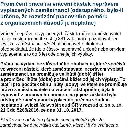
Promlčení práva na vrácení částek neprávem
vyplacených zaměstnanci (odstupného, bylo-li
určeno, že rozvázání pracovního poměru
z organizačních důvodů je neplatné)
Vrácení neprávem vyplacených částek může zaměstnavatel
na zaměstnanci podle ust. § 331 zák. práce požadovat, jen
jestliže zaměstnanec věděl nebo musel z okolností
předpokládat, že jde o částky nesprávně určené nebo omylem
vyplacené, a to do 3 let ode dne jejich výplaty.
Právo na vydání bezdůvodného obohacení, které spočívá
ve vrácení částek, které zaměstnavatel neprávem vyplatil
zaměstnanci, se promlčuje ve lhůtě (době) tří let
a promlčecí lhůta (doba) počíná běžet od jejich výplaty.
T
o
platí i pro počátek běhu lhůty (doby), ve které se promlčuje
právo zaměstnavatele na vrácení odstupného, byla-li
výpověď z pracovního poměru, na jejímž základě bylo
odstupné zaměstnanci vyplaceno, určena soudem
neplatnou, vyložil Nejvyšší soud ČR v rozsudku spis. zn.
21 Cdo 5285/2016, ze dne 31. 10. 2017.
Skutkovou podstatou případu pochopitelně bylo, že
zaměstnankyně nevrátila odstupné, které jí bylo vyplaceno