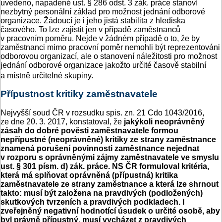
uvedeno, napadené ust. § 286 odst. 3 zák. práce stanoví
nezbytný personální základ pro možnost jednání odborové
organizace. Žádoucí je i jeho jistá stabilita z hlediska
časového. To lze zajistit jen v případě zaměstnanců
v pracovním poměru. Nejde v žádném případě o to, že by
zaměstnanci mimo pracovní poměr nemohli být reprezentováni
odborovou organizací, ale o stanovení náležitosti pro možnost
jednání odborové organizace jakožto určité časově stabilní
a místně určitelné skupiny.
Přípustnost kritiky zaměstnavatele
Nejvyšší soud ČR v rozsudku spis. zn. 21 Cdo 1043/2016,
ze dne 20. 3. 2017, konstatoval, že
j
akýkoli neoprávněný
zásah do dobré pověsti zaměstnavatele formou
nepřípustné (neoprávněné) kritiky ze strany zaměstnance
znamená porušení povinnosti zaměstnance nejednat
v rozporu s oprávněnými zájmy zaměstnavatele ve smyslu
ust. § 301 písm. d) zák. práce. NS ČR formuloval kritéria,
která má splňovat oprávněná (přípustná) kritika
zaměstnavatele ze strany zaměstnance a která lze shrnout
takto: musí být založena na pravdivých (podložených)
skutkových tvrzeních a pravdivých podkladech. I
zveřejněný negativní hodnotící úsudek o určité osobě, aby
byl právně přípustný, musí vycházet z pravdivých