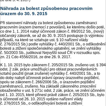
Náhrada za bolest způsobenou pracovním
úrazem do 30. 9. 2015
Při stanovení náhrady za bolest způsobenou zaměstnanci
pracovním úrazem (nemocí z povolání), ke kterému došlo poté,
co dne 1. 1. 2014 nabyl účinnosti zákon č. 89/2012 Sb., (nový)
občanský zákoník, se až do 30. 9. 2015 postupuje (s výjimkou
případů, na které se vztahuje ust. § 10 nařízení vlády
č. 276/2015 Sb.) podle vyhlášky č. 440/2001 Sb., o odškodnění
bolesti a ztížení společenského uplatnění, ve znění vyhlášky
č. 50/2003 Sb., judikoval Nejvyšší soud ČR v rozsudku spis.
zn. 21 Cdo 4556/2016, ze dne 26. 9. 2017.
K 1. 10. 2015 bylo zákonem č. 205/2015 Sb. zrušeno ust. § 394
odst. 2 zák. práce umožňující pro oblast pracovněprávních
vztahů použití (jinak zrušené) vyhlášky č. 440/2001 Sb., a to
do doby nabytí účinnosti právní úpravy úrazového pojištění,
spolu se zákonem č. 266/2006 Sb., o úrazovém pojištění
zaměstnanců, zrušeno. Na základě zákonného zmocnění
obsaženého v ust. § 271c odst. 2 zák. práce, ve znění účinném
od 1. 10. 2015, které přinesl právě zákon č. 205/2015 Sb., bylo
s účinností od 26. 10. 2015 vydáno nařízení vlády
č. 276/2015 Sb., o odškodňování bolesti a ztížení