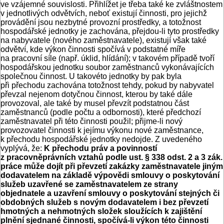
ve vzájemné souvislosti. Přihlížet je třeba také ke zvláštnostem
v jednotlivých odvětvích, neboť existují činnosti, pro jejichž
provádění jsou nezbytné provozní prostředky, a totožnost
hospodářské jednotky je zachována, přejdou-li tyto prostředky
na nabyvatele (nového zaměstnavatele), existují však také
odvětví, kde výkon činnosti spočívá v podstatné míře
na pracovní síle (např. úklid, hlídání); v takovém případě tvoří
hospodářskou jednotku soubor zaměstnanců vykonávajících
společnou činnost. U takovéto jednotky by pak byla
při přechodu zachována totožnost tehdy, pokud by nabyvatel
převzal nejenom dotyčnou činnost, kterou by také dále
provozoval, ale také by musel převzít podstatnou část
zaměstnanců (podle počtu a odbornosti), které předchozí
zaměstnavatel při této činnosti použil; přijme-li nový
provozovatel činnosti k jejímu výkonu nové zaměstnance,
k přechodu hospodářské jednotky nedojde. Z uvedeného
vyplývá, že:
K přechodu práv a povinností
z pracovněprávních vztahů podle ust. § 338 odst. 2 a 3 zák.
práce může dojít při převzetí zakázky zaměstnavatele jiným
dodavatelem na základě výpovědi smlouvy o poskytování
služeb uzavřené se zaměstnavatelem ze strany
objednatele a uzavření smlouvy o poskytování stejných či
obdobných služeb s novým dodavatelem i bez převzetí
hmotných a nehmotných složek sloužících k zajištění
plnění sjednané činnosti, spočívá-li výkon této činnosti