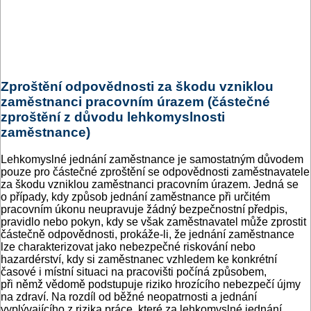
Zproštění odpovědnosti za škodu vzniklou
zaměstnanci pracovním úrazem (částečné
zproštění z důvodu lehkomyslnosti
zaměstnance)
Lehkomyslné jednání zaměstnance je samostatným důvodem
pouze pro částečné zproštění se odpovědnosti zaměstnavatele
za škodu vzniklou zaměstnanci pracovním úrazem. Jedná se
o případy, kdy způsob jednání zaměstnance při určitém
pracovním úkonu neupravuje žádný bezpečnostní předpis,
pravidlo nebo pokyn, kdy se však zaměstnavatel může zprostit
částečně odpovědnosti, prokáže-li, že jednání zaměstnance
lze charakterizovat jako nebezpečné riskování nebo
hazardérství, kdy si zaměstnanec vzhledem ke konkrétní
časové i místní situaci na pracovišti počíná způsobem,
při němž vědomě podstupuje riziko hrozícího nebezpečí újmy
na zdraví. Na rozdíl od běžné neopatrnosti a jednání
vyplývajícího z rizika práce, které za lehkomyslné jednání