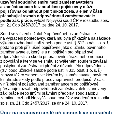
uzavření soudního smíru mezi zaměstnavatelem
a zaměstnancem bez souhlasu pojišťovny může
pojišťovna odmítnout plnit nikoli zcela, ale jen v části
přesahující rozsah odpovědnosti zaměstnavatele
podle zák. práce,
vyložil Nejvyšší soud ČR v rozsudku spis.
zn. 21 Cdo 2457/2017, ze dne 24. 10. 2017.
Soud se v řízení o žalobě oprávněného zaměstnance
na vyplacení pohledávky, která mu byla přikázána na základě
výkonu rozhodnutí nařízeného podle ust. § 312 a násl. o. s. ř,
podané proti příslušné pojišťovně jako dlužníku povinného
zaměstnavatele, který je u ní pojištěn pro případ své
odpovědnosti za škodu při pracovním úrazu nebo nemoci
z povolání a který se ve smíru schváleném soudem zavázal
poskytnout zaměstnanci plnění z důvodu této odpovědnosti
(tzv. poddlužnické žalobě podle ust. § 315 odst. 1 o. s. ř.),
zabývá též rozsahem, ve kterém byl zaměstnavatel povinen
k náhradě škody podle pracovněprávních předpisů. V části,
v níž plnění požadované zaměstnancem po pojišťovně
přesahuje rozsah odpovědnosti zaměstnavatele stanovený
zák. práce nebo jinými právními předpisy, soud žalobu
zamítne, rozhodl Nejvyšší soud rovněž v uvedeném rozsudku
spis. zn. 21 Cdo 2457/2017, ze dne 24. 10. 2017.
Úraz na pracovní cestě při činnosti ve prospěch