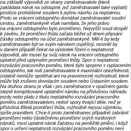
na základě výpovědi ze strany zaměstnavatele (která
zakládala nárok na odstupné, jež zaměstnavatel také vyplatil)
posléze prohlášené soudem k jejímu návrhu za neplatnou.
Proto se vrácení odstupného domáhal zaměstnavatel soudní
cestou, zaměstnankyně však namítala, že jeho právo
na vrácení odstupného bylo promlčeno.
Nejvyšší soud dospěl
k závěru, že promlčecí lhůta začala běžet už dnem připsání
částky odstupného na účet zaměstnankyně. Měl-li by tedy
zaměstnavatel být se svým nárokem úspěšný, nesměl by
v daném případě čekat na výsledek řízení o neplatnosti
výpovědi, ale musel by svůj nárok na vrácení odstupného
uplatnit před uplynutím promlčecí lhůty. Spor o neplatnost
rozvázání pracovního poměru, které bylo spojeno s vyplacením
odstupného, tak nutí zaměstnavatele k maximální obezřetnosti,
ostatně nemůže spoléhat ani na pravomocné rozhodnutí, které
může být zrušeno dovolacím soudem nebo Ústavním soudem.
Na druhou stranu je však i pro zaměstnance v opačném gardu
stejně komplikované uplatnění nároku na příslušnou náhradu
mzdy nebo platu z titulu neplatného rozvázání pracovního
poměru zaměstnavatelem, neboť spory trvající déle, než je
příslušná tříletá promlčecí lhůta, rozhodně nejsou výjimkou,
spíše pravidlem. Chce-li proto zaměstnanec případně zabránit
promlčení nebo částečnému promlčení svých mzdových
nároků, musí uplatnit nárok žalobou na peněžité plnění, i když
spor o určení neplatnosti rozvázání pracovního poměru není