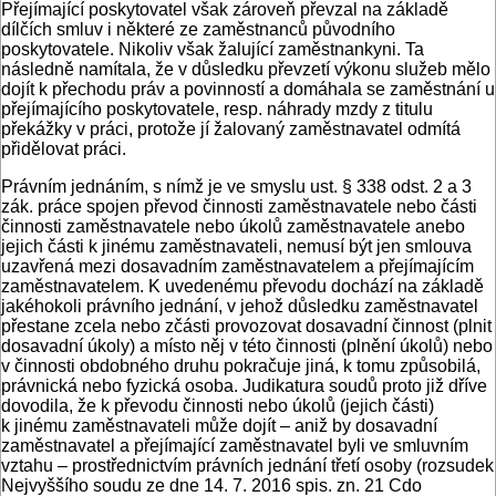
Přejímající poskytovatel však zároveň převzal na základě
dílčích smluv i některé ze zaměstnanců původního
poskytovatele. Nikoliv však žalující zaměstnankyni. Ta
následně namítala, že v důsledku převzetí výkonu služeb mělo
dojít k přechodu práv a povinností a domáhala se zaměstnání u
přejímajícího poskytovatele, resp. náhrady mzdy z titulu
překážky v práci, protože jí žalovaný zaměstnavatel odmítá
přidělovat práci.
Právním jednáním, s nímž je ve smyslu ust. § 338 odst. 2 a 3
zák. práce spojen převod činnosti zaměstnavatele nebo části
činnosti zaměstnavatele nebo úkolů zaměstnavatele anebo
jejich části k jinému zaměstnavateli, nemusí být jen smlouva
uzavřená mezi dosavadním zaměstnavatelem a přejímajícím
zaměstnavatelem. K uvedenému převodu dochází na základě
jakéhokoli právního jednání, v jehož důsledku zaměstnavatel
přestane zcela nebo zčásti provozovat dosavadní činnost (plnit
dosavadní úkoly) a místo něj v této činnosti (plnění úkolů) nebo
v činnosti obdobného druhu pokračuje jiná, k tomu způsobilá,
právnická nebo fyzická osoba. Judikatura soudů proto již dříve
dovodila, že k převodu činnosti nebo úkolů (jejich části)
k jinému zaměstnavateli může dojít – aniž by dosavadní
zaměstnavatel a přejímající zaměstnavatel byli ve smluvním
vztahu – prostřednictvím právních jednání třetí osoby (rozsudek
Nejvyššího soudu ze dne 14. 7. 2016 spis. zn. 21 Cdo