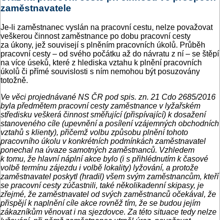
zaměstnavatele
Je-li zaměstnanec vyslán na pracovní cestu, nelze považovat
veškerou činnost zaměstnance po dobu pracovní cesty
za úkony, jež souvisejí s plněním pracovních úkolů. Průběh
pracovní cesty – od svého počátku až do návratu z ní – se štěpí
na více úseků, které z hlediska vztahu k plnění pracovních
úkolů či přímé souvislosti s ním nemohou být posuzovány
totožně.
Ve věci projednávané NS ČR pod spis. zn. 21 Cdo 2685/2016
byla předmětem pracovní cesty zaměstnance v lyžařském
středisku veškerá činnost směřující (přispívající) k dosažení
stanoveného cíle (upevnění a posílení vzájemných obchodních
vztahů s klienty), přičemž volbu způsobu plnění tohoto
pracovního úkolu v konkrétních podmínkách zaměstnavatel
ponechal na úvaze samotných zaměstnanců. Vzhledem
k tomu, že hlavní náplní akce bylo (i s přihlédnutím k časové
volbě termínu zájezdu i volbě lokality) lyžování, a protože
zaměstnavatel poskytl (hradil) všem svým zaměstnancům, kteří
se pracovní cesty zúčastnili, také několikadenní skipasy, je
zřejmé, že zaměstnavatel od svých zaměstnanců očekával, že
přispějí k naplnění cíle akce rovněž tím, že se budou jejím
zákazníkům věnovat i na sjezdovce. Za této situace tedy nelze