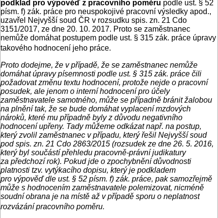
podklad pro výpověď z pracovního poměru
podle ust. § 52
písm. f) zák. práce pro neuspokojivé pracovní výsledky apod.,
uzavřel Nejvyšší soud ČR v rozsudku spis. zn. 21 Cdo
3151/2017, ze dne 20. 10. 2017. Proto se zaměstnanec
nemůže domáhat postupem podle ust. § 315 zák. práce úpravy
takového hodnocení jeho práce.
Proto dodejme, že v případě, že se zaměstnanec nemůže
domáhat úpravy písemnosti podle ust. § 315 zák. práce čili
požadovat změnu textu hodnocení, protože nejde o pracovní
posudek, ale jenom o interní hodnocení pro účely
zaměstnavatele samotného, může se případně bránit žalobou
na plnění tak, že se bude domáhat vyplacení mzdových
nároků, které mu případně byly z důvodu negativního
hodnocení upřeny. Tady můžeme odkázat např. na postup,
který zvolil zaměstnanec v případu, který řešil Nejvyšší soud
pod spis. zn. 21 Cdo 2863/2015 (rozsudek ze dne 26. 5. 2016,
který byl součástí přehledu pracovně-právní judikatury
za předchozí rok). Pokud jde o zpochybnění důvodnosti
platnosti tzv. vytýkacího dopisu, který je podkladem
pro výpověď dle ust. § 52 písm. f) zák. práce, pak samozřejmě
může s hodnocením zaměstnavatele polemizovat, nicméně
soudní obrana je na místě až v případě sporu o neplatnost
rozvázání pracovního poměru.