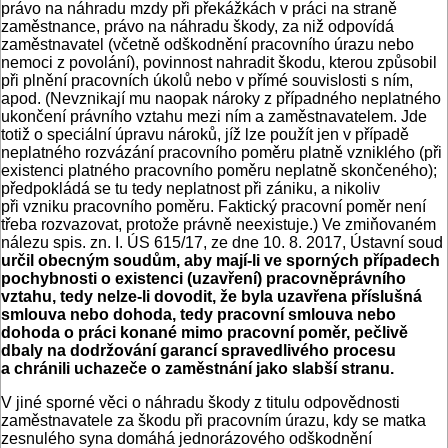
právo na náhradu mzdy při překážkách v práci na straně
zaměstnance, právo na náhradu škody, za niž odpovídá
zaměstnavatel (včetně odškodnění pracovního úrazu nebo
nemoci z povolání), povinnost nahradit škodu, kterou způsobil
při plnění pracovních úkolů nebo v přímé souvislosti s ním,
apod. (Nevznikají mu naopak nároky z případného neplatného
ukončení právního vztahu mezi ním a zaměstnavatelem. Jde
totiž o speciální úpravu nároků, jíž lze použít jen v případě
neplatného rozvázání pracovního poměru platně vzniklého (při
existenci platného pracovního poměru neplatně skončeného);
předpokládá se tu tedy neplatnost při zániku, a nikoliv
při vzniku pracovního poměru. Faktický pracovní poměr není
třeba rozvazovat, protože právně neexistuje.) Ve zmiňovaném
nálezu spis. zn. I. ÚS 615/17, ze dne 10. 8. 2017, Ústavní soud
určil obecným soudům, aby mají-li ve sporných případech
pochybnosti o existenci (uzavření) pracovněprávního
vztahu, tedy nelze-li dovodit, že byla uzavřena příslušná
smlouva nebo dohoda, tedy pracovní smlouva nebo
dohoda o práci konané mimo pracovní poměr, pečlivě
dbaly na dodržování garancí spravedlivého procesu
a chránili uchazeče o zaměstnání jako slabší stranu.
V jiné sporné věci o náhradu škody z titulu odpovědnosti
zaměstnavatele za škodu při pracovním úrazu, kdy se matka
zesnulého syna domáhá jednorázového odškodnění