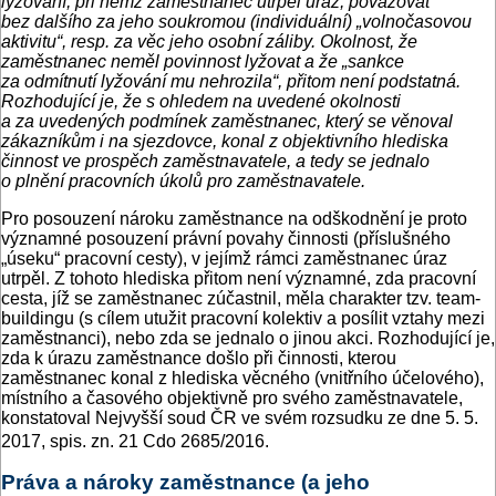
lyžování, při němž zaměstnanec utrpěl úraz, považovat
bez dalšího za jeho soukromou (individuální) „volnočasovou
aktivitu“, resp. za věc jeho osobní záliby. Okolnost, že
zaměstnanec neměl povinnost lyžovat a že „sankce
za odmítnutí lyžování mu nehrozila“, přitom není podstatná.
Rozhodující je, že s ohledem na uvedené okolnosti
a za uvedených podmínek zaměstnanec, který se věnoval
zákazníkům i na sjezdovce, konal z objektivního hlediska
činnost ve prospěch zaměstnavatele, a tedy se jednalo
o plnění pracovních úkolů pro zaměstnavatele.
Pro posouzení nároku zaměstnance na odškodnění je proto
významné posouzení právní povahy činnosti (příslušného
„úseku“ pracovní cesty), v jejímž rámci zaměstnanec úraz
utrpěl. Z tohoto hlediska přitom není významné, zda pracovní
cesta, jíž se zaměstnanec zúčastnil, měla charakter tzv. team-
buildingu (s cílem utužit pracovní kolektiv a posílit vztahy mezi
zaměstnanci), nebo zda se jednalo o jinou akci. Rozhodující je,
zda k úrazu zaměstnance došlo při činnosti, kterou
zaměstnanec konal z hlediska věcného (vnitřního účelového),
místního a časového objektivně pro svého zaměstnavatele,
konstatoval Nejvyšší soud ČR ve svém rozsudku ze dne 5. 5.
2017, spis. zn. 21 Cdo 2685/2016.
Práva a nároky zaměstnance (a jeho