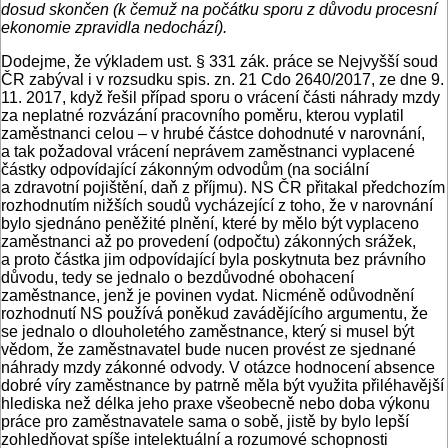
dosud skončen (k čemuž na počátku sporu z důvodu procesní
ekonomie zpravidla nedochází).
Dodejme, že výkladem ust. § 331 zák. práce se Nejvyšší soud
ČR zabýval i v rozsudku spis. zn. 21 Cdo 2640/2017, ze dne 9.
11. 2017, když řešil případ sporu o vrácení části náhrady mzdy
za neplatné rozvázání pracovního poměru, kterou vyplatil
zaměstnanci celou – v hrubé částce dohodnuté v narovnání,
a tak požadoval vrácení neprávem zaměstnanci vyplacené
částky odpovídající zákonným odvodům (na sociální
a zdravotní pojištění, daň z příjmu). NS ČR přitakal předchozím
rozhodnutím nižších soudů vycházející z toho, že v narovnání
bylo sjednáno peněžité plnění, které by mělo být vyplaceno
zaměstnanci až po provedení (odpočtu) zákonných srážek,
a proto částka jim odpovídající byla poskytnuta bez právního
důvodu, tedy se jednalo o bezdůvodné obohacení
zaměstnance, jenž je povinen vydat. Nicméně odůvodnění
rozhodnutí NS používá poněkud zavádějícího argumentu, že
se jednalo o dlouholetého zaměstnance, který si musel být
vědom, že zaměstnavatel bude nucen provést ze sjednané
náhrady mzdy zákonné odvody. V otázce hodnocení absence
dobré víry zaměstnance by patrně měla být využita přiléhavější
hlediska než délka jeho praxe všeobecně nebo doba výkonu
práce pro zaměstnavatele sama o sobě, jistě by bylo lepší
zohledňovat spíše intelektuální a rozumové schopnosti