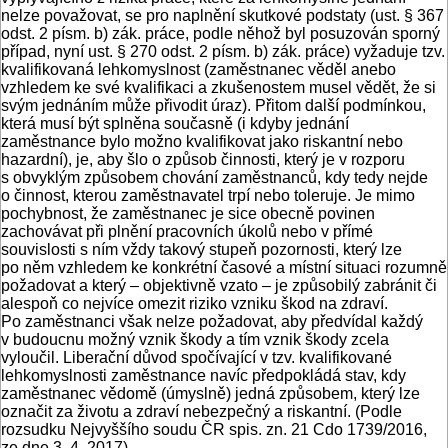
nelze považovat, se pro naplnění skutkové podstaty (ust. § 367
odst. 2 písm. b) zák. práce, podle něhož byl posuzován sporný
případ, nyní ust. § 270 odst. 2 písm. b) zák. práce) vyžaduje tzv.
kvalifikovaná lehkomyslnost (zaměstnanec věděl anebo
vzhledem ke své kvalifikaci a zkušenostem musel vědět, že si
svým jednáním může přivodit úraz). Přitom další podmínkou,
která musí být splněna současně (i kdyby jednání
zaměstnance bylo možno kvalifikovat jako riskantní nebo
hazardní), je, aby šlo o způsob činnosti, který je v rozporu
s obvyklým způsobem chování zaměstnanců, kdy tedy nejde
o činnost, kterou zaměstnavatel trpí nebo toleruje. Je mimo
pochybnost, že zaměstnanec je sice obecně povinen
zachovávat při plnění pracovních úkolů nebo v přímé
souvislosti s ním vždy takový stupeň pozornosti, který lze
po něm vzhledem ke konkrétní časové a místní situaci rozumně
požadovat a který – objektivně vzato – je způsobilý zabránit či
alespoň co nejvíce omezit riziko vzniku škod na zdraví.
Po zaměstnanci však nelze požadovat, aby předvídal každý
v budoucnu možný vznik škody a tím vznik škody zcela
vyloučil. Liberační důvod spočívající v tzv. kvalifikované
lehkomyslnosti zaměstnance navíc předpokládá stav, kdy
zaměstnanec vědomě (úmyslně) jedná způsobem, který lze
označit za životu a zdraví nebezpečný a riskantní. (Podle
rozsudku Nejvyššího soudu ČR spis. zn. 21 Cdo 1739/2016,
ze dne 3. 4. 2017)