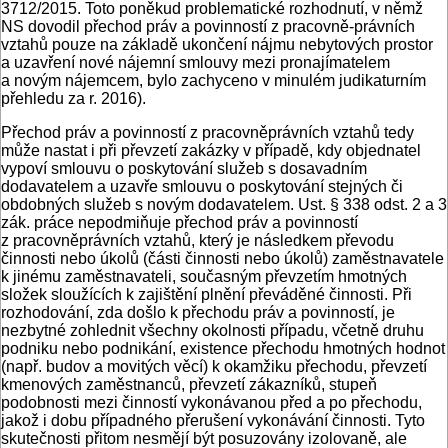
3712/2015. Toto poněkud problematické rozhodnutí, v němž
NS dovodil přechod práv a povinností z pracovně-právních
vztahů pouze na základě ukončení nájmu nebytových prostor
a uzavření nové nájemní smlouvy mezi pronajímatelem
a novým nájemcem, bylo zachyceno v minulém judikaturním
přehledu za r. 2016).
Přechod práv a povinností z pracovněprávních vztahů tedy
může nastat i při převzetí zakázky v případě, kdy objednatel
vypoví smlouvu o poskytování služeb s dosavadním
dodavatelem a uzavře smlouvu o poskytování stejných či
obdobných služeb s novým dodavatelem. Ust. § 338 odst. 2 a 3
zák. práce nepodmiňuje přechod práv a povinností
z pracovněprávních vztahů, který je následkem převodu
činnosti nebo úkolů (části činnosti nebo úkolů) zaměstnavatele
k jinému zaměstnavateli, současným převzetím hmotných
složek sloužících k zajištění plnění převáděné činnosti. Při
rozhodování, zda došlo k přechodu práv a povinností, je
nezbytné zohlednit všechny okolnosti případu, včetně druhu
podniku nebo podnikání, existence přechodu hmotných hodnot
(např. budov a movitých věcí) k okamžiku přechodu, převzetí
kmenových zaměstnanců, převzetí zákazníků, stupeň
podobnosti mezi činností vykonávanou před a po přechodu,
jakož i dobu případného přerušení vykonávání činnosti. Tyto
skutečnosti přitom nesmějí být posuzovány izolovaně, ale