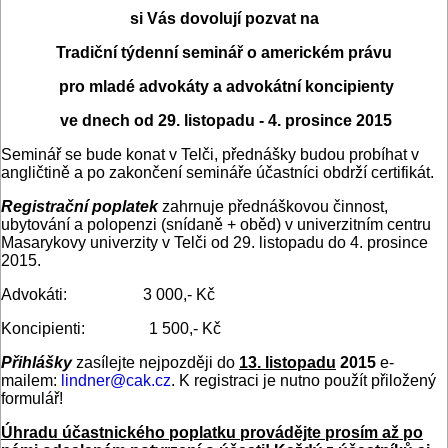
si Vás dovolují pozvat na
Tradiční týdenní seminář o americkém právu
pro mladé advokáty a advokátní koncipienty
ve dnech od 29. listopadu - 4. prosince 2015
Seminář se bude konat v Telči, přednášky budou probíhat v
angličtině a po zakončení semináře účastníci obdrží certifikát.
Registrační poplatek
zahrnuje přednáškovou činnost,
ubytování a polopenzi (snídaně + oběd) v univerzitním centru
Masarykovy univerzity v Telči od 29. listopadu do 4. prosince
2015.
Advokáti: 3 000,- Kč
Koncipienti: 1 500,- Kč
Přihlášky
zasílejte nejpozději do
13. listopadu
2015
e-
mailem:
lindner@cak.cz
. K registraci je nutno použít přiložený
formulář!
Úhradu účastnického poplatku provádějte prosím až po