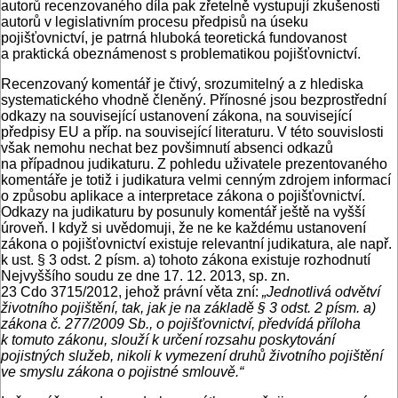
autorů recenzovaného díla pak zřetelně vystupují zkušenosti
autorů v legislativním procesu předpisů na úseku
pojišťovnictví, je patrná hluboká teoretická fundovanost
a praktická obeznámenost s problematikou pojišťovnictví.
Recenzovaný komentář je čtivý, srozumitelný a z hlediska
systematického vhodně členěný. Přínosné jsou bezprostřední
odkazy na související ustanovení zákona, na související
předpisy EU a příp. na související literaturu. V této souvislosti
však nemohu nechat bez povšimnutí absenci odkazů
na případnou judikaturu. Z pohledu uživatele prezentovaného
komentáře je totiž i judikatura velmi cenným zdrojem informací
o způsobu aplikace a interpretace zákona o pojišťovnictví.
Odkazy na judikaturu by posunuly komentář ještě na vyšší
úroveň. I když si uvědomuji, že ne ke každému ustanovení
zákona o pojišťovnictví existuje relevantní judikatura, ale např.
k ust. § 3 odst. 2 písm. a) tohoto zákona existuje rozhodnutí
Nejvyššího soudu ze dne 17. 12. 2013, sp. zn.
23 Cdo 3715/2012, jehož právní věta zní:
„Jednotlivá odvětví
životního pojištění, tak, jak je na základě § 3 odst. 2 písm. a)
zákona č. 277/2009 Sb., o pojišťovnictví, předvídá příloha
k tomuto zákonu, slouží k určení rozsahu poskytování
pojistných služeb, nikoli k vymezení druhů životního pojištění
ve smyslu zákona o pojistné smlouvě.“