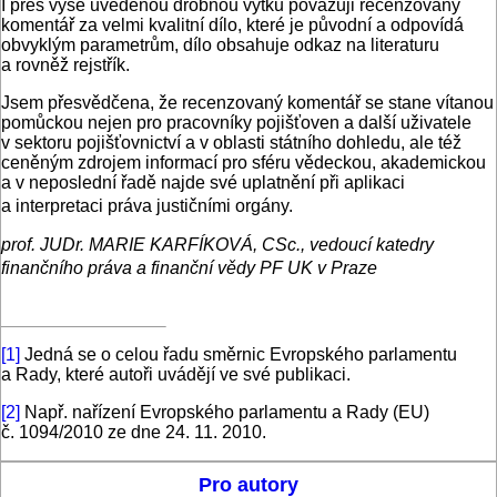
I přes výše uvedenou drobnou výtku považuji recenzovaný
komentář za velmi kvalitní dílo, které je původní a odpovídá
obvyklým parametrům, dílo obsahuje odkaz na literaturu
a rovněž rejstřík.
Jsem přesvědčena, že recenzovaný komentář se stane vítanou
pomůckou nejen pro pracovníky pojišťoven a další uživatele
v sektoru pojišťovnictví a v oblasti státního dohledu, ale též
ceněným zdrojem informací pro sféru vědeckou, akademickou
a v neposlední řadě najde své uplatnění při aplikaci
a interpretaci práva justičními orgány.
prof. JUDr. MARIE KARFÍKOVÁ, CSc., vedoucí katedry
finančního práva a finanční vědy PF UK v Praze
[1]
Jedná se o celou řadu směrnic Evropského parlamentu
a Rady, které autoři uvádějí ve své publikaci.
[2]
Např. nařízení Evropského parlamentu a Rady (EU)
č. 1094/2010 ze dne 24. 11. 2010.
Pro autory