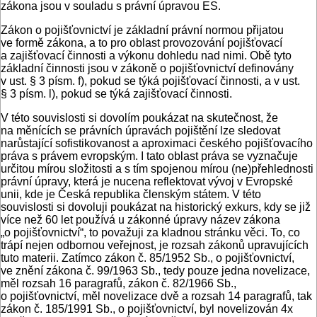
zákona jsou v souladu s právní úpravou ES.
Zákon o pojišťovnictví je základní právní normou přijatou
ve formě zákona, a to pro oblast provozování pojišťovací
a zajišťovací činnosti a výkonu dohledu nad nimi. Obě tyto
základní činnosti jsou v zákoně o pojišťovnictví definovány
v ust. § 3 písm. f), pokud se týká pojišťovací činnosti, a v ust.
§ 3 písm. l), pokud se týká zajišťovací činnosti.
V této souvislosti si dovolím poukázat na skutečnost, že
na měnících se právních úpravách pojištění lze sledovat
narůstající sofistikovanost a aproximaci českého pojišťovacího
práva s právem evropským. I tato oblast práva se vyznačuje
určitou mírou složitosti a s tím spojenou mírou (ne)přehlednosti
právní úpravy, která je nucena reflektovat vývoj v Evropské
unii, kde je Česká republika členským státem. V této
souvislosti si dovoluji poukázat na historický exkurs, kdy se již
více než 60 let používá u zákonné úpravy název zákona
„o pojišťovnictví“, to považuji za kladnou stránku věci. To, co
trápí nejen odbornou veřejnost, je rozsah zákonů upravujících
tuto materii. Zatímco zákon č. 85/1952 Sb., o pojišťovnictví,
ve znění zákona č. 99/1963 Sb., tedy pouze jedna novelizace,
měl rozsah 16 paragrafů, zákon č. 82/1966 Sb.,
o pojišťovnictví, měl novelizace dvě a rozsah 14 paragrafů, tak
zákon č. 185/1991 Sb., o pojišťovnictví, byl novelizován 4x