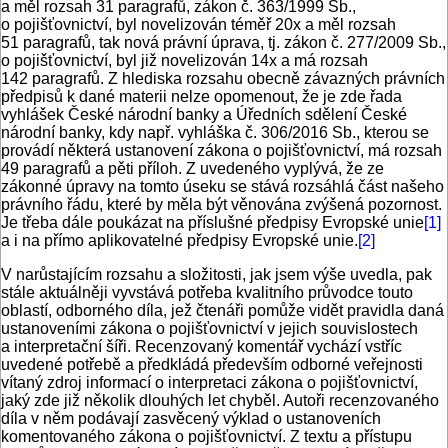
a měl rozsah 31 paragrafů, zákon č. 363/1999 Sb.,
o pojišťovnictví, byl novelizován téměř 20x a měl rozsah
51 paragrafů, tak nová právní úprava, tj. zákon č. 277/2009 Sb.,
o pojišťovnictví, byl již novelizován 14x a má rozsah
142 paragrafů. Z hlediska rozsahu obecně závazných právních
předpisů k dané materii nelze opomenout, že je zde řada
vyhlášek České národní banky a Úředních sdělení České
národní banky, kdy např. vyhláška č. 306/2016 Sb., kterou se
provádí některá ustanovení zákona o pojišťovnictví, má rozsah
49 paragrafů a pěti příloh. Z uvedeného vyplývá, že ze
zákonné úpravy na tomto úseku se stává rozsáhlá část našeho
právního řádu, které by měla být věnována zvýšená pozornost.
Je třeba dále poukázat na příslušné předpisy Evropské unie
[1]
a i na přímo aplikovatelné předpisy Evropské unie.
[2]
V narůstajícím rozsahu a složitosti, jak jsem výše uvedla, pak
stále aktuálněji vyvstává potřeba kvalitního průvodce touto
oblastí, odborného díla, jež čtenáři pomůže vidět pravidla daná
ustanoveními zákona o pojišťovnictví v jejich souvislostech
a interpretační šíři. Recenzovaný komentář vychází vstříc
uvedené potřebě a předkládá především odborné veřejnosti
vítaný zdroj informací o interpretaci zákona o pojišťovnictví,
jaký zde již několik dlouhých let chyběl. Autoři recenzovaného
díla v něm podávají zasvěcený výklad o ustanoveních
komentovaného zákona o pojišťovnictví. Z textu a přístupu