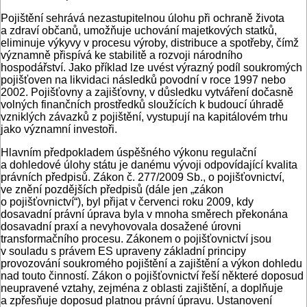
Pojištění sehrává nezastupitelnou úlohu při ochraně života
a zdraví občanů, umožňuje uchování majetkových statků,
eliminuje výkyvy v procesu výroby, distribuce a spotřeby, čímž
významně přispívá ke stabilitě a rozvoji národního
hospodářství. Jako příklad lze uvést výrazný podíl soukromých
pojišťoven na likvidaci následků povodní v roce 1997 nebo
2002. Pojišťovny a zajišťovny, v důsledku vytváření dočasně
volných finan­čních prostředků sloužících k budoucí úhradě
vzniklých závazků z pojištění, vystupují na kapitálovém trhu
jako významní investoři.
Hlavním předpokladem úspěšného výkonu regulační
a dohledové úlohy státu je danému vývoji odpovídající kvalita
právních předpisů. Zákon č. 277/2009 Sb., o pojišťovnictví,
ve znění pozdějších předpisů (dále jen „zákon
o pojišťovnictví“), byl přijat v červenci roku 2009, kdy
dosavadní právní úprava byla v mnoha směrech překonána
dosavadní praxí a nevyhovovala dosažené úrovni
transformačního procesu. Zákonem o pojišťovnictví jsou
v souladu s právem ES upraveny základní principy
provozování soukromého pojištění a zajištění a výkon dohledu
nad touto činností. Zákon o pojišťovnictví řeší některé doposud
neupravené vztahy, zejména z oblasti zajištění, a doplňuje
a zpřesňuje doposud platnou právní úpravu. Ustanovení