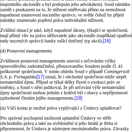
majoritního akcionáře a byl podepsán jeho advokátem). Soud námitku
zamítl s poukazem na to, že stížnost směřovala přímo na nemožnost
napadnout ustanovení nuceného správce, ve světle čehož by přijetí
námitky znamenalo popření práva individuální stížnosti.
Zvláštní situací je také, když napadené úkony, týkající se společnosti,
mají přímý vliv na práva stěžovatele jako akcionáře (například opatření
rady nucených správců banky rušící dotčený typ akcií).
[16]
(d) Postavení managementu
Zvláštnost postavení managementu souvisí s určováním výšky
spravedlivého zadostiučinění, přisuzovaného Soudem podle čl. 41
poškozené společnosti. V tomto ohledu Soud v případě
Comingersoll
S.A. p. Portugalsku
[
17]
uznal, že i obchodní společnost může utrpět
nemateriální újmu. Případ se týkal délky řízení o exekuci práv ze
směnky, a Soud v něm judikoval, že při určování výše nemateriální
újmy společnosti mohou jedním z kritérií být i obavy a nepříjemnosti
způsobené členům jejího managementu.
[18]
(ii) Vůči komu je možné práva vyplývající z Úmluvy uplatňovat?
Pro správné pochopení možnosti uplatnění Úmluvy ve sféře
obchodního práva a také na uvědomění si jeho limitů je třeba si
připomenout, že Úmluva je nástrojem mezinárodního práva. Závazky