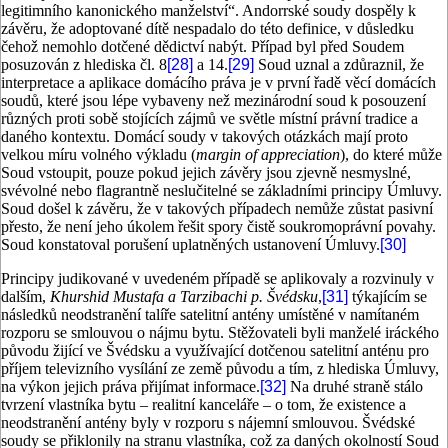
legitimního kanonického manželství“. Andorrské soudy dospěly k
závěru, že adoptované dítě nespadalo do této definice, v důsledku
čehož nemohlo dotčené dědictví nabýt. Případ byl před Soudem
posuzován z hlediska čl. 8
[28]
a 14.
[29]
Soud uznal a zdůraznil, že
interpretace a aplikace domácího práva je v první řadě věcí domácích
soudů, které jsou lépe vybaveny než mezinárodní soud k posouzení
různých proti sobě stojících zájmů ve světle místní právní tradice a
daného kontextu. Domácí soudy v takových otázkách mají proto
velkou míru volného výkladu (
margin of appreciation
), do které může
Soud vstoupit, pouze pokud jejich závěry jsou zjevně nesmyslné,
svévolné nebo flagrantně neslučitelné se základními principy Úmluvy.
Soud došel k závěru, že v takových případech nemůže zůstat pasivní
přesto, že není jeho úkolem řešit spory čistě soukromoprávní povahy.
Soud konstatoval porušení uplatněných ustanovení Úmluvy.
[30]
Principy judikované v uvedeném případě se aplikovaly a rozvinuly v
dalším,
Khurshid Mustafa a Tarzibachi p. Švédsku
,
[31]
týkajícím se
následků neodstranění talíře satelitní antény umístěné v namítaném
rozporu se smlouvou o nájmu bytu. Stěžovateli byli manželé iráckého
původu žijící ve Švédsku a využívající dotčenou satelitní anténu pro
příjem televizního vysílání ze země původu a tím, z hlediska Úmluvy,
na výkon jejich práva přijímat informace.
[32]
Na druhé straně stálo
tvrzení vlastníka bytu – realitní kanceláře – o tom, že existence a
neodstranění antény byly v rozporu s nájemní smlouvou. Švédské
soudy se přiklonily na stranu vlastníka, což za daných okolností Soud