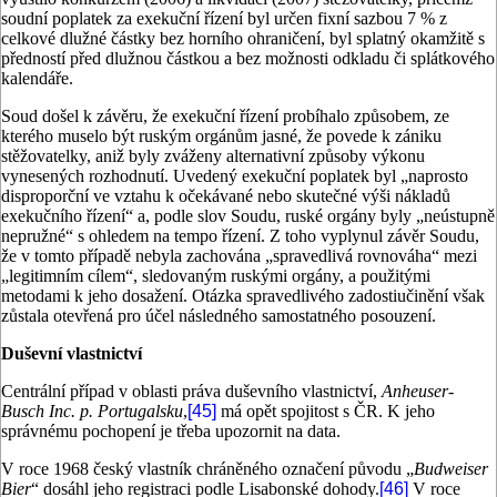
soudní poplatek za exekuční řízení byl určen fixní sazbou 7 % z
celkové dlužné částky bez horního ohraničení, byl splatný okamžitě s
předností před dlužnou částkou a bez možnosti odkladu či splátkového
kalendáře.
Soud došel k závěru, že exekuční řízení probíhalo způsobem, ze
kterého muselo být ruským orgánům jasné, že povede k zániku
stěžovatelky, aniž byly zváženy alternativní způsoby výkonu
vynesených rozhodnutí. Uvedený exekuční poplatek byl „naprosto
disproporční ve vztahu k očekávané nebo skutečné výši nákladů
exekučního řízení“ a, podle slov Soudu, ruské orgány byly „neústupně
nepružné“ s ohledem na tempo řízení. Z toho vyplynul závěr Soudu,
že v tomto případě nebyla zachována „spravedlivá rovnováha“ mezi
„legitimním cílem“, sledovaným ruskými orgány, a použitými
metodami k jeho dosažení. Otázka spravedlivého zadostiučinění však
zůstala otevřená pro účel následného samostatného posouzení.
Duševní vlastnictví
Centrální případ v oblasti práva duševního vlastnictví,
Anheuser-
Busch Inc. p. Portugalsku
,
[45]
má opět spojitost s ČR. K jeho
správnému pochopení je třeba upozornit na data.
V roce 1968 český vlastník chráněného označení původu „
Budweiser
Bier
“ dosáhl jeho registraci podle Lisabonské dohody.
[46]
V roce