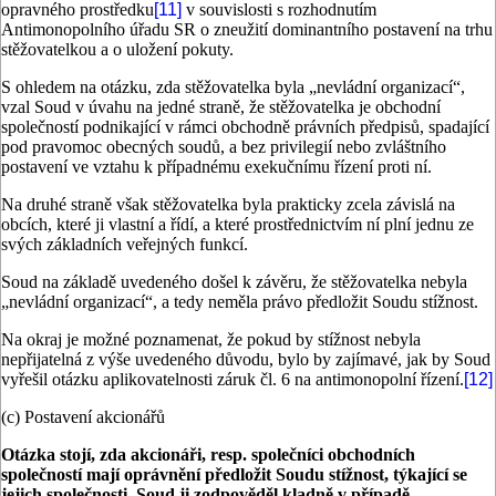
opravného prostředku
[11]
v souvislosti s rozhodnutím
Antimonopolního úřadu SR o zneužití dominantního postavení na trhu
stěžovatelkou a o uložení pokuty.
S ohledem na otázku, zda stěžovatelka byla „nevládní organizací“,
vzal Soud v úvahu na jedné straně, že stěžovatelka je obchodní
společností podnikající v rámci obchodně právních předpisů, spadající
pod pravomoc obecných soudů, a bez privilegií nebo zvláštního
postavení ve vztahu k případnému exekučnímu řízení proti ní.
Na druhé straně však stěžovatelka byla prakticky zcela závislá na
obcích, které ji vlastní a řídí, a které prostřednictvím ní plní jednu ze
svých základních veřejných funkcí.
Soud na základě uvedeného došel k závěru, že stěžovatelka nebyla
„nevládní organizací“, a tedy neměla právo předložit Soudu stížnost.
Na okraj je možné poznamenat, že pokud by stížnost nebyla
nepřijatelná z výše uvedeného důvodu, bylo by zajímavé, jak by Soud
vyřešil otázku aplikovatelnosti záruk čl. 6 na antimonopolní řízení.
[12]
(c) Postavení akcionářů
Otázka stojí, zda akcionáři, resp. společníci obchodních
společností mají oprávnění předložit Soudu stížnost, týkající se
jejich společnosti. Soud ji zodpověděl kladně v případě