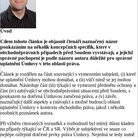
Úvod
Cílem tohoto článku je objasnit čtenáři naznačený názor
poukázáním na několik koncepčních specifik, které v
obchodněprávních případech před Soudem vyvstávají, a jejichž
správné pochopení je podle názoru autora důležité pro správné
uplatnění Úmluvy v této oblasti práva.
Článek je rozdělen na části související s vymezením subjektů, (i) které
se uplatnění Úmluvy mohou domáhat, a (ii) vůči nimž se jej mohou
domáhat. Následuje část (iii) týkající se vymezení předmětu ochrany a
část (iv) zabývající se obchodněprávními situacemi před Soudem, s
poukazem na dotčená Úmluvou zaručená práva, a (v) závěr,
naznačující další aspekty a (stávající a možné budoucí) oblasti
uplatnění Úmluvy v kontextu obchodního práva, jakož i několik
osobních poznámek autora.
Při výběru citovaných rozsudků a rozhodnutí byl mírný důraz kladen
na případy týkající se ČR a SR. Výběr je subjektivní ve snaze co
nejlépe ozřejmit dotčené prvky práva Úmluvy. Nejedná se tedy nutně