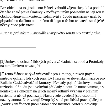
Bez ohledu na to, jestli tento článek vzbudil zájem skeptiků a podnítil
čtenáře znalé práva Úmluvy k možným jiným pohledům na její roli v
obchodněprávním kontextu, splnil svůj v úvodu naznačený účel. K
případnému dalšímu odbornému dialogu o těchto tématech snad ještě
někdy bude příležitost.
Autor je právníkem Kanceláře Evropského soudu pro lidská práva.
[1]
Úmluva o ochraně lidských práv a základních svobod a Protokoly
na tuto Úmluvu navazující.
[2]
Tento článek se týká výslovně a jen Úmluvy, a nikoli jiných
nástrojů ochrany lidských práv. Byl napsán ve slovenském jazyce pro
Bulletin České advokátní komory. Překlady pojmů Úmluvy a textů
rozhodnutí Soudu jsou volnými překlady autora. Je nutné vnímat je v
kontextu a s ohledem na jejich možný odlišný význam v právním
systému, z něhož pocházejí. Názory zde uvedené jsou osobními
názory autora. Nezavazují Evropský soud pro lidská práva (dále jen
„Soud“) ani žádnou jinou osobu nebo instituci. Autor si dovoluje