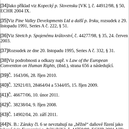
[34]
Jako příklad viz
Kopecký p. Slovensku
[VK ], č. 44912/98, § 50,
ECHR 2004 IX.
[35]
Viz
Pine Valley Developments Ltd a další p. Irsku,
rozsudek z 29.
listopadu 1991, Series A č. 222, § 51.
[36]
Viz
Stretch p. Spojenému království,
č. 44277/98, § 35, 24. červen
2003.
[37]
Rozsudek ze dne 20. listopadu 1995, Series A č. 332, § 31.
[38]
Viz podrobnosti a odkazy např. v
Law of the European
Convention on Human Rights,
(ibid.), strana 656 a následující.
[39]
Č. 1643/06, 28. říjen 2010.
[40]
Č. 32921/03, 28464/04 a 5344/05, 15. říjen 2009.
[41]
Č. 46677/06, 10. únor 2011.
[42]
Č. 38238/04, 9. říjen 2008.
[43]
Č. 14902/04, 20. září 2011.
[44]
N. B.: Záruky čl. 6 se nevztahují na „běžné“ daňové řízení jako