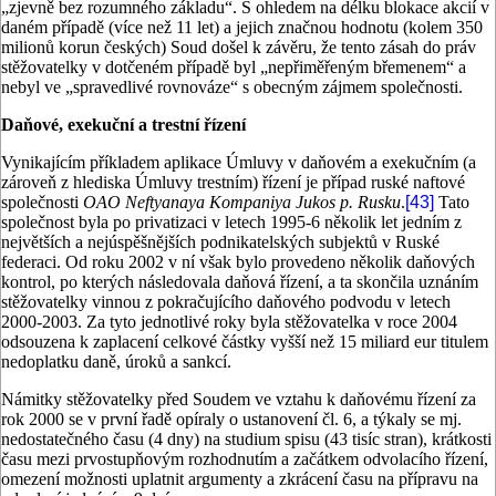
„zjevně bez rozumného základu“. S ohledem na délku blokace akcií v
daném případě (více než 11 let) a jejich značnou hodnotu (kolem 350
milionů korun českých) Soud došel k závěru, že tento zásah do práv
stěžovatelky v dotčeném případě byl „nepřiměřeným břemenem“ a
nebyl ve „spravedlivé rovnováze“ s obecným zájmem společnosti.
Daňové, exekuční a trestní řízení
Vynikajícím příkladem aplikace Úmluvy v daňovém a exekučním (a
zároveň z hlediska Úmluvy trestním) řízení je případ ruské naftové
společnosti
OAO Neftyanaya Kompaniya Jukos p. Rusku
.
[43]
Tato
společnost byla po privatizaci v letech 1995-6 několik let jedním z
největších a nejúspěšnějších podnikatelských subjektů v Ruské
federaci. Od roku 2002 v ní však bylo provedeno několik daňových
kontrol, po kterých následovala daňová řízení, a ta skončila uznáním
stěžovatelky vinnou z pokračujícího daňového podvodu v letech
2000-2003. Za tyto jednotlivé roky byla stěžovatelka v roce 2004
odsouzena k zaplacení celkové částky vyšší než 15 miliard eur titulem
nedoplatku daně, úroků a sankcí.
Námitky stěžovatelky před Soudem ve vztahu k daňovému řízení za
rok 2000 se v první řadě opíraly o ustanovení čl. 6, a týkaly se mj.
nedostatečného času (4 dny) na studium spisu (43 tisíc stran), krátkosti
času mezi prvostupňovým rozhodnutím a začátkem odvolacího řízení,
omezení možnosti uplatnit argumenty a zkrácení času na přípravu na