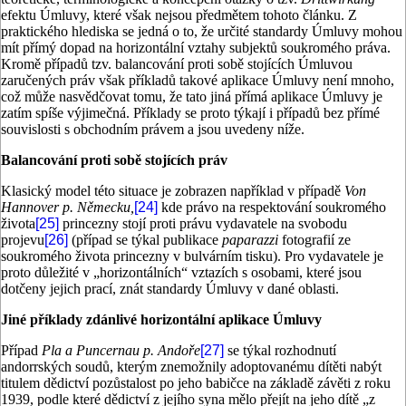
efektu Úmluvy, které však nejsou předmětem tohoto článku. Z
praktického hlediska se jedná o to, že určité standardy Úmluvy mohou
mít přímý dopad na horizontální vztahy subjektů soukromého práva.
Kromě případů tzv. balancování proti sobě stojících Úmluvou
zaručených práv však příkladů takové aplikace Úmluvy není mnoho,
což může nasvědčovat tomu, že tato jiná přímá aplikace Úmluvy je
zatím spíše výjimečná. Příklady se proto týkají i případů bez přímé
souvislosti s obchodním právem a jsou uvedeny níže.
Balancování proti sobě stojících práv
Klasický model této situace je zobrazen například v případě
Von
Hannover p. Německu,
[24]
kde právo na respektování soukromého
života
[25]
princezny stojí proti právu vydavatele na svobodu
projevu
[26]
(případ se týkal publikace
paparazzi
fotografií ze
soukromého života princezny v bulvárním tisku). Pro vydavatele je
proto důležité v „horizontálních“ vztazích s osobami, které jsou
dotčeny jejich prací, znát standardy Úmluvy v dané oblasti.
Jiné příklady zdánlivé horizontální aplikace Úmluvy
Případ
Pla a Puncernau p. Andoře
[27]
se týkal rozhodnutí
andorrských soudů, kterým znemožnily adoptovanému dítěti nabýt
titulem dědictví pozůstalost po jeho babičce na základě závěti z roku
1939, podle které dědictví z jejího syna mělo přejít na jeho dítě „z