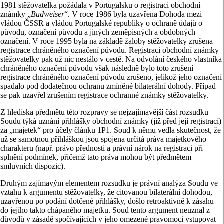
1981 stěžovatelka požádala v Portugalsku o registraci obchodní
známky „
Budweiser
“. V roce 1986 byla uzavřena Dohoda mezi
vládou ČSSR a vládou Portugalské republiky o ochraně údajů o
původu, označení původu a jiných zeměpisných a obdobných
označení. V roce 1995 byla na základě žaloby stěžovatelky zrušena
registrace chráněného označení původu. Registraci obchodní známky
stěžovatelky pak už nic nestálo v cestě. Na odvolání českého vlastníka
chráněného označení původu však následně bylo toto zrušení
registrace chráněného označení původu zrušeno, jelikož jeho označení
spadalo pod dodatečnou ochranu zmíněné bilaterální dohody. Případ
se pak uzavřel zrušením registrace ochranné známky stěžovatelky.
Z hlediska předmětu této rozpravy se nejzajímavější část rozsudku
Soudu týká uznání přihlášky obchodní známky (již před její registrací)
za „majetek“ pro účely článku 1P1. Soud k němu vedla skutečnost, že
už se samotnou přihláškou jsou spojena určitá práva majetkového
charakteru (např. právo přednosti a právní nárok na registraci při
splnění podmínek, přičemž tato práva mohou být předmětem
smluvních dispozic).
Druhým zajímavým elementem rozsudku je právní analýza Soudu ve
vztahu k argumentu stěžovatelky, že citovanou bilaterální dohodou,
uzavřenou po podání dotčené přihlášky, došlo retroaktivně k zásahu
do jejího takto chápaného majetku. Soud tento argument neuznal z
důvodů v zásadě spočívajících v jeho omezené pravomoci vstupovat