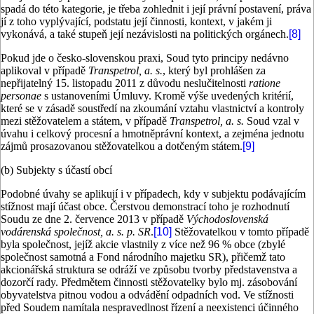
spadá do této kategorie, je třeba zohlednit i její právní postavení, práva
jí z toho vyplývající, podstatu její činnosti, kontext, v jakém ji
vykonává, a také stupeň její nezávislosti na politických orgánech.
[8]
Pokud jde o česko-slovenskou praxi, Soud tyto principy nedávno
aplikoval v případě
Transpetrol, a. s.
, který byl prohlášen za
nepřijatelný 15. listopadu 2011 z důvodu neslučitelnosti
ratione
personae
s ustanoveními Úmluvy. Kromě výše uvedených kritérií,
které se v zásadě soustředí na zkoumání vztahu vlastnictví a kontroly
mezi stěžovatelem a státem, v případě
Transpetrol, a. s.
Soud vzal v
úvahu i celkový procesní a hmotněprávní kontext, a zejména jednotu
zájmů prosazovanou stěžovatelkou a dotčeným státem.
[9]
(b) Subjekty s účastí obcí
Podobné úvahy se aplikují i v případech, kdy v subjektu podávajícím
stížnost mají účast obce. Čerstvou demonstrací toho je rozhodnutí
Soudu ze dne 2. července 2013 v případě
Východoslovenská
vodárenská společnost, a. s. p. SR
.
[10]
Stěžovatelkou v tomto případě
byla společnost, jejíž akcie vlastnily z více než 96 % obce (zbylé
společnost samotná a Fond národního majetku SR), přičemž tato
akcionářská struktura se odráží ve způsobu tvorby představenstva a
dozorčí rady. Předmětem činnosti stěžovatelky bylo mj. zásobování
obyvatelstva pitnou vodou a odvádění odpadních vod. Ve stížnosti
před Soudem namítala nespravedlnost řízení a neexistenci účinného