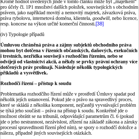
Kromě hodnot uvedených jinde v tomto článku může být „majetkem“
pro účely čl. 1P1 množství dalších položek, souvisejících s obchodním
právem, jako například movitý a nemovitý majetek, závazková práva,
práva rybolovu, internetová doména, klientela,
goodwill
, nebo licence,
resp. koncese na výkon určité komerční činnosti.
[38]
(iv) Typologie případů
Úmluvou chráněná práva a zájmy subjektů obchodního práva
mohou byt dotčena v řízeních občanských, daňových, exekučních
i trestních, nezřídka souvisejí s rozhodčím řízením, nebo se
odvíjejí od vlastnictví akcií, a někdy se prvky právní ochrany více
dotčených práv prolínají. Následuje několik typologických
příkladů a vysvětlivek.
Rozhodčí řízení – přístup k soudu
Problematika rozhodčího řízení může v prostředí Úmluvy spadat pod
několik jejích ustanovení. Pokud jde o právo na spravedlivý proces,
které se skládá z několika komponent, nejčastěji vyvstávající problém
se týká jeho součásti – práva na přístup k soudu. Konkrétně jde o
možnost obrátit se na tribunál, odpovídající parametrům čl. 6 (pokud
jde o jeho nestrannost, nezávislost, zřízení na základě zákona a záruky
procesní spravedlnosti řízení před ním), se spory o rozhodčí doložce a
nálezu, případně jiných souvisejících otázkách.