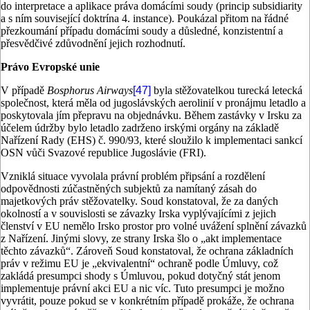
do interpretace a aplikace práva domácími soudy (princip subsidiarity
a s ním související doktrína 4. instance). Poukázal přitom na řádné
přezkoumání případu domácími soudy a důsledné, konzistentní a
přesvědčivé zdůvodnění jejich rozhodnutí.
Právo Evropské unie
V případě
Bosphorus Airways
[47]
byla stěžovatelkou turecká letecká
společnost, která měla od jugoslávských aerolinií v pronájmu letadlo a
poskytovala jím přepravu na objednávku. Během zastávky v Irsku za
účelem údržby bylo letadlo zadrženo irskými orgány na základě
Nařízení Rady (EHS) č. 990/93, které sloužilo k implementaci sankcí
OSN vůči Svazové republice Jugoslávie (FRI).
Vzniklá situace vyvolala právní problém připsání a rozdělení
odpovědnosti zúčastněných subjektů za namítaný zásah do
majetkových práv stěžovatelky. Soud konstatoval, že za daných
okolností a v souvislosti se závazky Irska vyplývajícími z jejich
členství v EU nemělo Irsko prostor pro volné uvážení splnění závazků
z Nařízení. Jinými slovy, ze strany Irska šlo o „akt implementace
těchto závazků“. Zároveň Soud konstatoval, že ochrana základních
práv v režimu EU je „ekvivalentní“ ochraně podle Úmluvy, což
zakládá presumpci shody s Úmluvou, pokud dotyčný stát jenom
implementuje právní akci EU a nic víc. Tuto presumpci je možno
vyvrátit, pouze pokud se v konkrétním případě prokáže, že ochrana