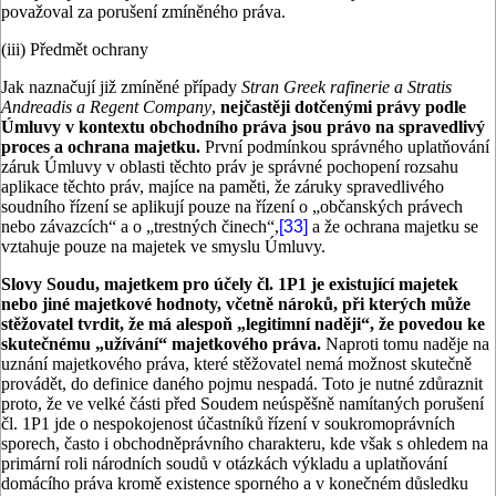
považoval za porušení zmíněného práva.
(iii) Předmět ochrany
Jak naznačují již zmíněné případy
Stran Greek rafinerie a Stratis
Andreadis a Regent Company
,
nejčastěji dotčenými právy podle
Úmluvy v kontextu obchodního práva jsou právo na spravedlivý
proces a ochrana majetku.
První podmínkou správného uplatňování
záruk Úmluvy v oblasti těchto práv je správné pochopení rozsahu
aplikace těchto práv, majíce na paměti, že záruky spravedlivého
soudního řízení se aplikují pouze na řízení o „občanských právech
nebo závazcích“ a o „trestných činech“,
[33]
a že ochrana majetku se
vztahuje pouze na majetek ve smyslu Úmluvy.
Slovy Soudu, majetkem pro účely čl. 1P1 je existující majetek
nebo jiné majetkové hodnoty, včetně nároků, při kterých může
stěžovatel tvrdit, že má alespoň „legitimní naději“, že povedou ke
skutečnému „užívání“ majetkového práva.
Naproti tomu naděje na
uznání majetkového práva, které stěžovatel nemá možnost skutečně
provádět, do definice daného pojmu nespadá. Toto je nutné zdůraznit
proto, že ve velké části před Soudem neúspěšně namítaných porušení
čl. 1P1 jde o nespokojenost účastníků řízení v soukromoprávních
sporech, často i obchodněprávního charakteru, kde však s ohledem na
primární roli národních soudů v otázkách výkladu a uplatňování
domácího práva kromě existence sporného a v konečném důsledku