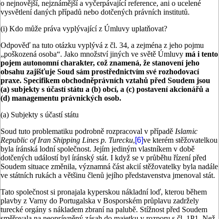
o nejnovější, nejznámější a vyčerpávající reference, ani o ucelené
vysvětlení daných případů nebo dotčených právních institutů.
(i) Kdo může práva vyplývající z Úmluvy uplatňovat?
Odpověď na tuto otázku vyplývá z čl. 34, a zejména z jeho pojmu
„poškozená osoba“. Jako množství jiných ve světě Úmluvy
má i tento
pojem autonomní charakter, což znamená, že stanovení jeho
obsahu zajišťuje Soud sám prostřednictvím své rozhodovací
praxe. Specifikem obchodněprávních vztahů před Soudem jsou
(a) subjekty s účastí státu a (b) obcí, a (c) postavení akcionářů a
(d) managementu právnických osob.
(a) Subjekty s účastí státu
Soud tuto problematiku podrobně rozpracoval v případě
Islamic
Republic of Iran Shipping Lines p. Turecku
,
[6]
ve kterém stěžovatelkou
byla íránská lodní společnost. Jejím jediným vlastníkem v době
dotčených událostí byl íránský stát. I když se v průběhu řízení před
Soudem situace změnila, významná část akcií stěžovatelky byla nadále
ve státních rukách a většinu členů jejího představenstva jmenoval stát.
Tato společnost si pronajala kyperskou nákladní loď, kterou během
plavby z Varny do Portugalska v Bosporském průplavu zadržely
turecké orgány s nákladem zbraní na palubě. Stížnost před Soudem
směřovala na neoprávněný zásah do majetku v rozporu s čl. 1P1. Než