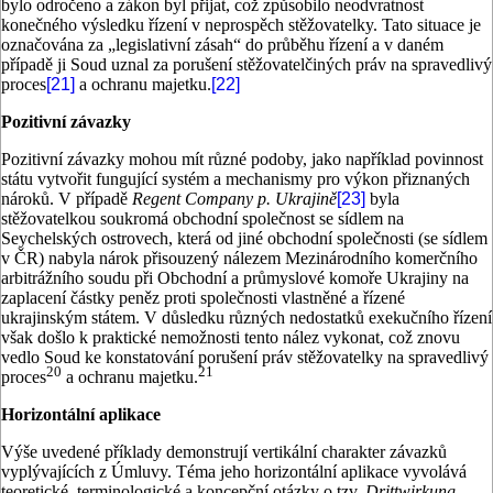
bylo odročeno a zákon byl přijat, což způsobilo neodvratnost
konečného výsledku řízení v neprospěch stěžovatelky. Tato situace je
označována za „legislativní zásah“ do průběhu řízení a v daném
případě ji Soud uznal za porušení stěžovatelčiných práv na spravedlivý
proces
[21]
a ochranu majetku.
[22]
Pozitivní závazky
Pozitivní závazky mohou mít různé podoby, jako například povinnost
státu vytvořit fungující systém a mechanismy pro výkon přiznaných
nároků. V případě
Regent Company p. Ukrajině
[23]
byla
stěžovatelkou soukromá obchodní společnost se sídlem na
Seychelských ostrovech, která od jiné obchodní společnosti (se sídlem
v ČR) nabyla nárok přisouzený nálezem Mezinárodního komerčního
arbitrážního soudu při Obchodní a průmyslové komoře Ukrajiny na
zaplacení částky peněz proti společnosti vlastněné a řízené
ukrajinským státem. V důsledku různých nedostatků exekučního řízení
však došlo k praktické nemožnosti tento nález vykonat, což znovu
vedlo Soud ke konstatování porušení práv stěžovatelky na spravedlivý
20
21
proces
a ochranu majetku.
Horizontální aplikace
Výše uvedené příklady demonstrují vertikální charakter závazků
vyplývajících z Úmluvy. Téma jeho horizontální aplikace vyvolává
teoretické, terminologické a koncepční otázky o tzv.
Drittwirkung