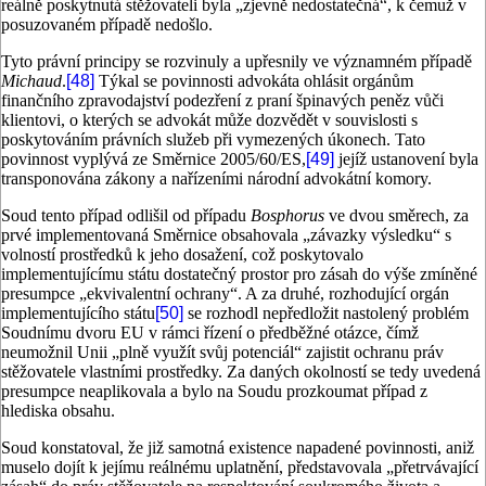
reálně poskytnutá stěžovateli byla „zjevně nedostatečná“, k čemuž v
posuzovaném případě nedošlo.
Tyto právní principy se rozvinuly a upřesnily ve významném případě
Michaud
.
[48]
Týkal se povinnosti advokáta ohlásit orgánům
finančního zpravodajství podezření z praní špinavých peněz vůči
klientovi, o kterých se advokát může dozvědět v souvislosti s
poskytováním právních služeb při vymezených úkonech. Tato
povinnost vyplývá ze Směrnice 2005/60/ES,
[49]
jejíž ustanovení byla
transponována zákony a nařízeními národní advokátní komory.
Soud tento případ odlišil od případu
Bosphorus
ve dvou směrech, za
prvé implementovaná Směrnice obsahovala „závazky výsledku“ s
volností prostředků k jeho dosažení, což poskytovalo
implementujícímu státu dostatečný prostor pro zásah do výše zmíněné
presumpce „ekvivalentní ochrany“. A za druhé, rozhodující orgán
implementujícího státu
[50]
se rozhodl nepředložit nastolený problém
Soudnímu dvoru EU v rámci řízení o předběžné otázce, čímž
neumožnil Unii „plně využít svůj potenciál“ zajistit ochranu práv
stěžovatele vlastními prostředky. Za daných okolností se tedy uvedená
presumpce neaplikovala a bylo na Soudu prozkoumat případ z
hlediska obsahu.
Soud konstatoval, že již samotná existence napadené povinnosti, aniž
muselo dojít k jejímu reálnému uplatnění, představovala „přetrvávající