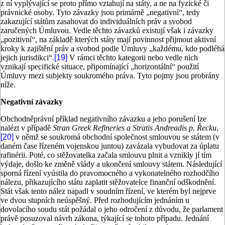
z ní vyplývající se proto přímo vztahují na státy, a ne na fyzické či
právnické osoby. Tyto závazky jsou primárně „negativní“, tedy
zakazující státům zasahovat do individuálních práv a svobod
zaručených Úmluvou. Vedle těchto závazků existují však i závazky
„pozitivní“, na základě kterých státy mají povinnost přijmout aktivní
kroky k zajištění práv a svobod podle Úmluvy „každému, kdo podléhá
jejich jurisdikci“.
[19]
V rámci těchto kategorii nebo vedle nich
vznikají specifické situace, připomínající „horizontální“ použití
Úmluvy mezi subjekty soukromého práva. Tyto pojmy jsou probrány
níže.
Negativní závazky
Obchodněprávní příklad negativního závazku a jeho porušení lze
nalézt v případě
Stran Greek Refineries a Stratis Andreadis p. Řecku
,
[20]
v němž se soukromá obchodní společnost smlouvou se státem (v
daném čase řízeném vojenskou juntou) zavázala vybudovat za úplatu
rafinérii. Poté, co stěžovatelka začala smlouvu plnit a vznikly jí tím
výdaje, došlo ke změně vlády a ukončení smlouvy státem. Následující
sporná řízení vyústila do pravomocného a vykonatelného rozhodčího
nálezu, přikazujícího státu zaplatit stěžovatelce finanční odškodnění.
Stát však tento nález napadl v soudním řízení, ve kterém byl nejprve
ve dvou stupních neúspěšný. Před rozhodujícím jednáním u
dovolacího soudu stát požádal o jeho odročení z důvodu, že parlament
právě posuzoval návrh zákona, týkající se tohoto případu. Jednání