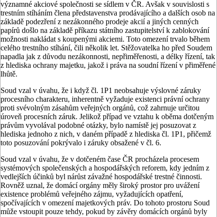
významné akciové společnosti se sídlem v ČR. Avšak v souvislosti s
trestním stíháním člena představenstva prodávajícího a dalších osob na
základě podezření z nezákonného prodeje akcií a jiných cenných
papírů došlo na základě příkazu státního zastupitelství k zablokování
možnosti nakládat s koupenými akciemi. Toto omezení trvalo během
celého trestního stíhání, čili několik let. Stěžovatelka ho před Soudem
napadla jak z důvodu nezákonnosti, nepřiměřenosti, a délky řízení, tak
z hlediska ochrany majetku, jakož i práva na soudní řízení v přiměřené
lhůtě.
Soud vzal v úvahu, že i když čl. 1P1 neobsahuje výslovné záruky
procesního charakteru, inherentně vyžaduje existenci právní ochrany
proti svévolným zásahům veřejných orgánů, což zahrnuje určitou
úroveň procesních záruk. Jelikož případ ve vztahu k oběma dotčeným
právům vyvolával podobné otázky, bylo namístě jej posuzovat z
hlediska jednoho z nich, v daném případě z hlediska čl. 1P1, přičemž
toto posuzování pokrývalo i záruky obsažené v čl. 6.
Soud vzal v úvahu, že v dotčeném čase ČR procházela procesem
systémových společenských a hospodářských reforem, kdy jedním z
vedlejších účinků byl nárůst závažné hospodářské trestné činnosti.
Rovněž uznal, že domácí orgány měly široký prostor pro uvážení
existence problémů veřejného zájmu, vyžadujících opatření,
spočívajících v omezení majetkových práv. Do tohoto prostoru Soud
může vstoupit pouze tehdy, pokud by závěry domácích orgánů byly