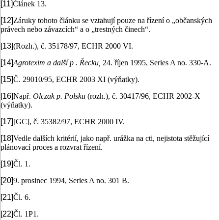
[11]
Článek 13.
[12]
Záruky tohoto článku se vztahují pouze na řízení o „občanských
právech nebo závazcích“ a o „trestných činech“.
[13]
(Rozh.), č. 35178/97, ECHR 2000 VI.
[14]
Agrotexim a další p . Řecku,
24. říjen 1995, Series A no. 330-A.
[15]
Č. 29010/95, ECHR 2003 XI (výňatky).
[16]
Např.
Olczak p. Polsku
(rozh.), č. 30417/96, ECHR 2002-X
(výňatky).
[17]
[GC], č. 35382/97, ECHR 2000 IV.
[18]
Vedle dalších kritérií, jako např. urážka na cti, nejistota stěžující
plánovací proces a rozvrat řízení.
[19]
Čl. 1.
[20]
9. prosinec 1994, Series A no. 301 B.
[21]
Čl. 6.
[22]
Čl. 1P1.