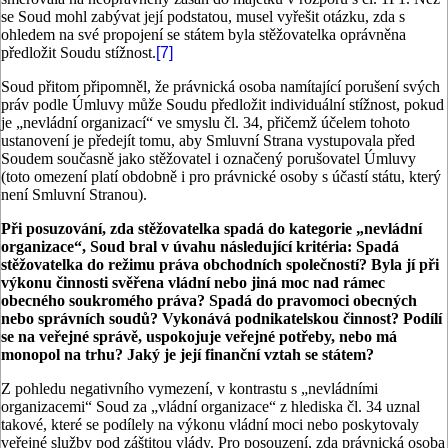
se Soud mohl zabývat její podstatou, musel vyřešit otázku, zda s
ohledem na své propojení se státem byla stěžovatelka oprávněna
předložit Soudu stížnost.
[7]
Soud přitom připomněl, že právnická osoba namítající porušení svých
práv podle Úmluvy může Soudu předložit individuální stížnost, pokud
je „nevládní organizací“ ve smyslu čl. 34, přičemž účelem tohoto
ustanovení je předejít tomu, aby Smluvní Strana vystupovala před
Soudem současně jako stěžovatel i označený porušovatel Úmluvy
(toto omezení platí obdobně i pro právnické osoby s účastí státu, který
není Smluvní Stranou).
Při posuzování, zda stěžovatelka spadá do kategorie „nevládní
organizace“, Soud bral v úvahu následující kritéria: Spadá
stěžovatelka do režimu práva obchodních společností? Byla jí při
výkonu činnosti svěřena vládní nebo jiná moc nad rámec
obecného soukromého práva? Spadá do pravomoci obecných
nebo správních soudů? Vykonává podnikatelskou činnost? Podílí
se na veřejné správě, uspokojuje veřejné potřeby, nebo má
monopol na trhu? Jaký je její finanční vztah se státem?
Z pohledu negativního vymezení, v kontrastu s „nevládními
organizacemi“ Soud za „vládní organizace“ z hlediska čl. 34 uznal
takové, které se podílely na výkonu vládní moci nebo poskytovaly
veřejné služby pod záštitou vlády. Pro posouzení, zda právnická osoba