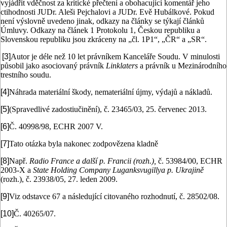
vyjádřit vděčnost za kritické přečtení a obohacující komentář jeho
ctihodnosti JUDr. Aleši Pejchalovi a JUDr. Evě Hubálkové. Pokud
není výslovně uvedeno jinak, odkazy na články se týkají článků
Úmluvy. Odkazy na článek 1 Protokolu 1, Českou republiku a
Slovenskou republiku jsou zkráceny na „čl. 1P1“, „ČR“ a „SR“.
[3]
Autor je déle než 10 let právníkem Kanceláře Soudu. V minulosti
působil jako asociovaný právník
Linklaters
a právník u Mezinárodního
trestního soudu.
[4]
Náhrada materiální škody, nemateriální újmy, výdajů a nákladů.
[5]
(Spravedlivé zadostiučinění), č. 23465/03, 25. červenec 2013.
[6]
Č. 40998/98, ECHR 2007 V.
[7]
Tato otázka byla nakonec zodpovězena kladně
[8]
Např.
Radio France a další p. Francii (rozh.),
č. 53984/00, ECHR
2003-X a
State Holding Company Luganksvugillya p. Ukrajině
(rozh.), č. 23938/05, 27. leden 2009.
[9]
Viz odstavce 67 a následující citovaného rozhodnutí, č. 28502/08.
[10]
Č. 40265/07.