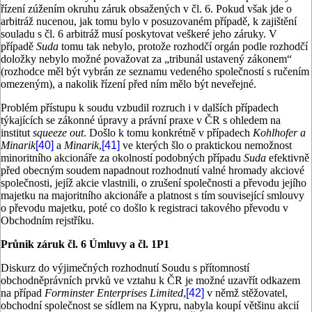
řízení zúžením okruhu záruk obsažených v čl. 6. Pokud však jde o
arbitráž nucenou, jak tomu bylo v posuzovaném případě, k zajištění
souladu s čl. 6 arbitráž musí poskytovat veškeré jeho záruky. V
případě
Suda
tomu tak nebylo, protože rozhodčí orgán podle rozhodčí
doložky nebylo možné považovat za „tribunál ustavený zákonem“
(rozhodce měl být vybrán ze seznamu vedeného společností s ručením
omezeným), a nakolik řízení před ním mělo být neveřejné.
Problém přístupu k soudu vzbudil rozruch i v dalších případech
týkajících se zákonné úpravy a právní praxe v ČR s ohledem na
institut
squeeze out
. Došlo k tomu konkrétně v případech
Kohlhofer a
Minarik
[40]
a
Minarik
,
[41]
ve kterých šlo o praktickou nemožnost
minoritního akcionáře za okolností podobných případu
Suda
efektivně
před obecným soudem napadnout rozhodnutí valné hromady akciové
společnosti, jejíž akcie vlastnili, o zrušení společnosti a převodu jejího
majetku na majoritního akcionáře a platnost s tím související smlouvy
o převodu majetku, poté co došlo k registraci takového převodu v
Obchodním rejstříku.
Průnik záruk čl. 6 Úmluvy a čl. 1P1
Diskurz do výjimečných rozhodnutí Soudu s přítomností
obchodněprávních prvků ve vztahu k ČR je možné uzavřít odkazem
na případ
Forminster Enterprises Limited
,
[42]
v němž stěžovatel,
obchodní společnost se sídlem na Kypru, nabyla koupí většinu akcií