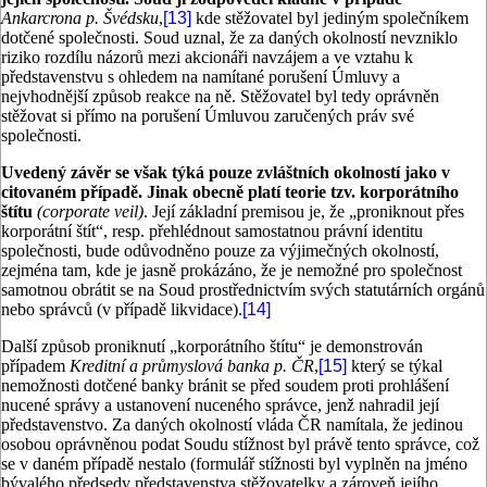
Ankarcrona p. Švédsku
,
[13]
kde stěžovatel byl jediným společníkem
dotčené společnosti. Soud uznal, že za daných okolností nevzniklo
riziko rozdílu názorů mezi akcionáři navzájem a ve vztahu k
představenstvu s ohledem na namítané porušení Úmluvy a
nejvhodnější způsob reakce na ně. Stěžovatel byl tedy oprávněn
stěžovat si přímo na porušení Úmluvou zaručených práv své
společnosti.
Uvedený závěr se však týká pouze zvláštních okolností jako v
citovaném případě. Jinak obecně platí teorie tzv. korporátního
štítu
(corporate veil)
. Její základní premisou je, že „proniknout přes
korporátní štít“, resp. přehlédnout samostatnou právní identitu
společnosti, bude odůvodněno pouze za výjimečných okolností,
zejména tam, kde je jasně prokázáno, že je nemožné pro společnost
samotnou obrátit se na Soud prostřednictvím svých statutárních orgánů
nebo správců (v případě likvidace).
[14]
Další způsob proniknutí „korporátního štítu“ je demonstrován
případem
Kreditní a průmyslová banka p. ČR
,
[15]
který se týkal
nemožnosti dotčené banky bránit se před soudem proti prohlášení
nucené správy a ustanovení nuceného správce, jenž nahradil její
představenstvo. Za daných okolností vláda ČR namítala, že jedinou
osobou oprávněnou podat Soudu stížnost byl právě tento správce, což
se v daném případě nestalo (formulář stížnosti byl vyplněn na jméno
bývalého předsedy představenstva stěžovatelky a zároveň jejího