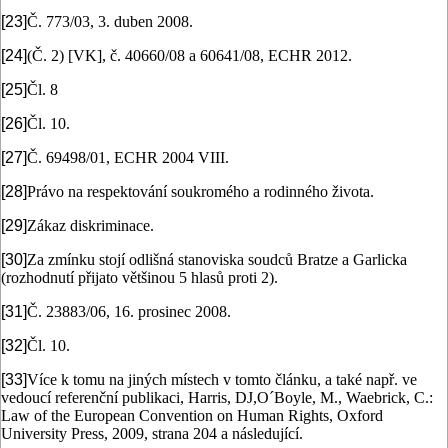
[23]
Č. 773/03, 3. duben 2008.
[24]
(Č. 2) [VK], č. 40660/08 a 60641/08, ECHR 2012.
[25]
Čl. 8
[26]
Čl. 10.
[27]
Č. 69498/01, ECHR 2004 VIII.
[28]
Právo na respektování soukromého a rodinného života.
[29]
Zákaz diskriminace.
[30]
Za zmínku stojí odlišná stanoviska soudců Bratze a Garlicka
(rozhodnutí přijato většinou 5 hlasů proti 2).
[31]
Č. 23883/06, 16. prosinec 2008.
[32]
Čl. 10.
[33]
Více k tomu na jiných místech v tomto článku, a také např. ve
vedoucí referenční publikaci, Harris, DJ,O´Boyle, M., Waebrick, C.:
Law of the European Convention on Human Rights, Oxford
University Press, 2009, strana 204 a následující.