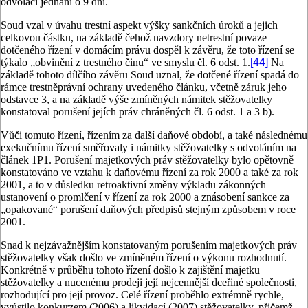
odvolací jednání o 9 dní.
Soud vzal v úvahu trestní aspekt výšky sankčních úroků a jejich
celkovou částku, na základě čehož navzdory netrestní povaze
dotčeného řízení v domácím právu dospěl k závěru, že toto řízení se
týkalo „obvinění z trestného činu“ ve smyslu čl. 6 odst. 1.
[44]
Na
základě tohoto dílčího závěru Soud uznal, že dotčené řízení spadá do
rámce trestněprávní ochrany uvedeného článku, včetně záruk jeho
odstavce 3, a na základě výše zmíněných námitek stěžovatelky
konstatoval porušení jejích práv chráněných čl. 6 odst. 1 a 3 b).
Vůči tomuto řízení, řízením za další daňové období, a také následnému
exekučnímu řízení směřovaly i námitky stěžovatelky s odvoláním na
článek 1P1. Porušení majetkových práv stěžovatelky bylo opětovně
konstatováno ve vztahu k daňovému řízení za rok 2000 a také za rok
2001, a to v důsledku retroaktivní změny výkladu zákonných
ustanovení o promlčení v řízení za rok 2000 a znásobení sankce za
„opakované“ porušení daňových předpisů stejným způsobem v roce
2001.
Snad k nejzávažnějším konstatovaným porušením majetkových práv
stěžovatelky však došlo ve zmíněném řízení o výkonu rozhodnutí.
Konkrétně v průběhu tohoto řízení došlo k zajištění majetku
stěžovatelky a nucenému prodeji její nejcennější dceřiné společnosti,
rozhodující pro její provoz. Celé řízení proběhlo extrémně rychle,
vyústilo konkurzem (2006) a likvidací (2007) stěžovatelky, přičemž