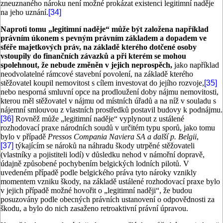
zneuznaného nároku není možné prokázat existenci legitimní naděje
na jeho uznání.
[34]
Naproti tomu „legitimní naděje“ může být založena například
právním úkonem s pevným právním základem a dopadem ve
sféře majetkových práv, na základě kterého dotčené osoby
vstoupily do finančních závazků a při kterém se mohou
spolehnout, že nebude změněn v jejich neprospěch,
jako například
neodvolatelné rámcové stavební povolení, na základě kterého
stěžovatel koupil nemovitost s cílem investovat do jejího rozvoje,
[35]
nebo nesporná smluvní opce na prodloužení doby nájmu nemovitosti,
kterou měl stěžovatel v nájmu od místních úřadů a na níž v souladu s
nájemní smlouvou z vlastních prostředků postavil budovy k podnájmu.
[36]
Rovněž může „legitimní naděje“ vyplynout z ustálené
rozhodovací praxe národních soudů v určitém typu sporů, jako tomu
bylo v případě
Pressos Compania Naviera SA a další p. Belgii
,
[37]
týkajícím se nároků na náhradu škody utrpěné stěžovateli
(vlastníky a pojistiteli lodí) v důsledku nehod v námořní dopravě,
údajně způsobené pochybením belgických lodních pilotů. V
uvedeném případě podle belgického práva tyto nároky vznikly
momentem vzniku škody, na základě ustálené rozhodovací praxe bylo
v jejich případě možné hovořit o „legitimní naději“, že budou
posuzovány podle obecných právních ustanovení o odpovědnosti za
škodu, a bylo do nich zasaženo retroaktivní právní úpravou.