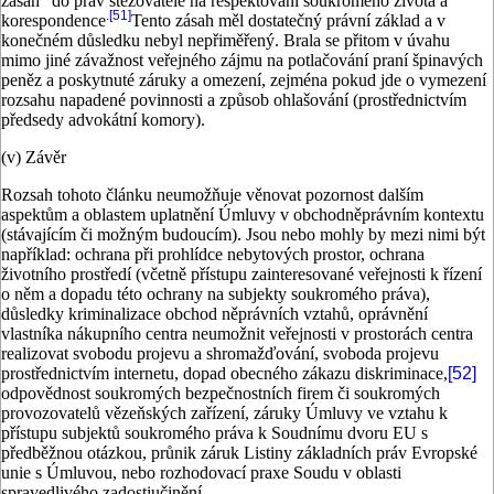
zásah“ do práv stěžovatele na respektování soukromého života a
.
[51]
korespondence
Tento zásah měl dostatečný právní základ a v
konečném důsledku nebyl nepřiměřený. Brala se přitom v úvahu
mimo jiné závažnost veřejného zájmu na potlačování praní špinavých
peněz a poskytnuté záruky a omezení, zejména pokud jde o vymezení
rozsahu napadené povinnosti a způsob ohlašování (prostřednictvím
předsedy advokátní komory).
(v) Závěr
Rozsah tohoto článku neumožňuje věnovat pozornost dalším
aspektům a oblastem uplatnění Úmluvy v obchodněprávním kontextu
(stávajícím či možným budoucím). Jsou nebo mohly by mezi nimi být
například: ochrana při prohlídce nebytových prostor, ochrana
životního prostředí (včetně přístupu zainteresované veřejnosti k řízení
o něm a dopadu této ochrany na subjekty soukromého práva),
důsledky kriminalizace obchod něprávních vztahů, oprávnění
vlastníka nákupního centra neumožnit veřejnosti v prostorách centra
realizovat svobodu projevu a shromažďování, svoboda projevu
prostřednictvím internetu, dopad obecného zákazu diskriminace,
[52]
odpovědnost soukromých bezpečnostních firem či soukromých
provozovatelů vězeňských zařízení, záruky Úmluvy ve vztahu k
přístupu subjektů soukromého práva k Soudnímu dvoru EU s
předběžnou otázkou, průnik záruk Listiny základních práv Evropské
unie s Úmluvou, nebo rozhodovací praxe Soudu v oblasti
spravedlivého zadostiučinění.