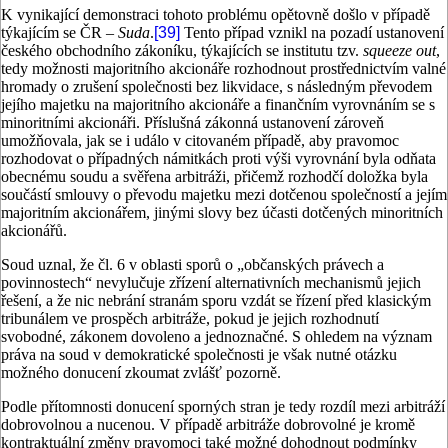
K vynikající demonstraci tohoto problému opětovně došlo v případě
týkajícím se ČR –
Suda
.
[39]
Tento případ vznikl na pozadí ustanovení
českého obchodního zákoníku, týkajících se institutu tzv.
squeeze out
,
tedy možnosti majoritního akcionáře rozhodnout prostřednictvím valné
hromady o zrušení společnosti bez likvidace, s následným převodem
jejího majetku na majoritního akcionáře a finančním vyrovnáním se s
minoritními akcionáři. Příslušná zákonná ustanovení zároveň
umožňovala, jak se i událo v citovaném případě, aby pravomoc
rozhodovat o případných námitkách proti výši vyrovnání byla odňata
obecnému soudu a svěřena arbitráži, přičemž rozhodčí doložka byla
součástí smlouvy o převodu majetku mezi dotčenou společností a jejím
majoritním akcionářem, jinými slovy bez účasti dotčených minoritních
akcionářů.
Soud uznal, že čl. 6 v oblasti sporů o „občanských právech a
povinnostech“ nevylučuje zřízení alternativních mechanismů jejich
řešení, a že nic nebrání stranám sporu vzdát se řízení před klasickým
tribunálem ve prospěch arbitráže, pokud je jejich rozhodnutí
svobodné, zákonem dovoleno a jednoznačné. S ohledem na význam
práva na soud v demokratické společnosti je však nutné otázku
možného donucení zkoumat zvlášť pozorně.
Podle přítomnosti donucení sporných stran je tedy rozdíl mezi arbitráží
dobrovolnou a nucenou. V případě arbitráže dobrovolné je kromě
kontraktuální změny pravomoci také možné dohodnout podmínky