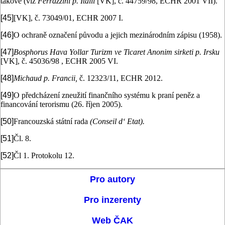
takové (viz
Ferrazzini p. Itálii
[VK], č. 44759/98, ECHR 2001 VII).
[45]
[VK], č. 73049/01, ECHR 2007 I.
[46]
O ochraně označení původu a jejich mezinárodním zápisu (1958).
[47]
Bosphorus Hava Yollar Turizm ve Ticaret Anonim sirketi p. Irsku
[VK], č. 45036/98 , ECHR 2005 VI.
[48]
Michaud p. Francii,
č. 12323/11, ECHR 2012.
[49]
O předcházení zneužití finančního systému k praní peněz a
financování terorismu (26. říjen 2005).
[50]
Francouzská státní rada
(Conseil d‘ Etat).
[51]
Čl. 8.
[52]
Čl 1. Protokolu 12.
Pro autory
Pro inzerenty
Web ČAK