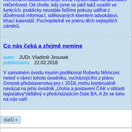
mlčenlivost. Od chvíle, kdy jsme se jakž takž usadili ve
funkcích, prakticky neustále řešíme pokusy udělat z
důvěrnosti informací, sdělovaných klientem advokátovi,
trhací kalendář. Pochopitelně ve jménu těch nejlepších
záměrů.
Co nás čeká a zřejmě nemine
autor:
JUDr. Vladimír Jirousek
publikováno:
22.02.2018
V samotném úvodu musím poděkovat Robertu Němcovi,
neboť v rámci tohoto úvodníku, vycházejícího z plánu
činnosti představenstva pro r. 2018, mohu kontinuálně
navázat na jeho úvodník „Úloha a postavení ČAK v oblasti
legislativy“otištěný v předcházejícím čísle BA. A že se toho
na nás valí!
další »