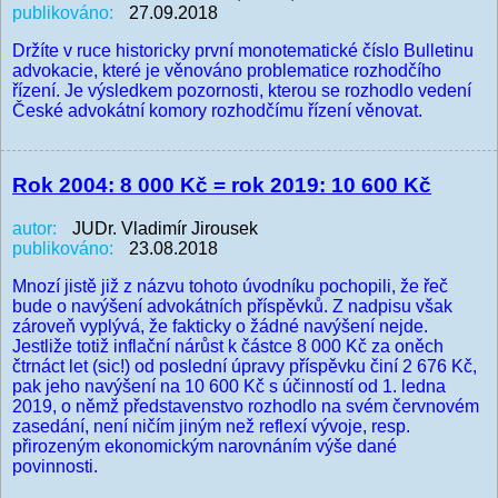
publikováno:
27.09.2018
Držíte v ruce historicky první monotematické číslo Bulletinu
advokacie, které je věnováno problematice rozhodčího
řízení. Je výsledkem pozornosti, kterou se rozhodlo vedení
České advokátní komory rozhodčímu řízení věnovat.
Rok 2004: 8 000 Kč = rok 2019: 10 600 Kč
autor:
JUDr. Vladimír Jirousek
publikováno:
23.08.2018
Mnozí jistě již z názvu tohoto úvodníku pochopili, že řeč
bude o navýšení advokátních příspěvků. Z nadpisu však
zároveň vyplývá, že fakticky o žádné navýšení nejde.
Jestliže totiž inflační nárůst k částce 8 000 Kč za oněch
čtrnáct let (sic!) od poslední úpravy příspěvku činí 2 676 Kč,
pak jeho navýšení na 10 600 Kč s účinností od 1. ledna
2019, o němž představenstvo rozhodlo na svém červnovém
zasedání, není ničím jiným než reflexí vývoje, resp.
přirozeným ekonomickým narovnáním výše dané
povinnosti.