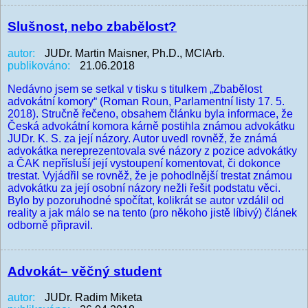
Slušnost, nebo zbabělost?
autor:
JUDr. Martin Maisner, Ph.D., MCIArb.
publikováno:
21.06.2018
Nedávno jsem se setkal v tisku s titulkem „Zbabělost
advokátní komory“ (Roman Roun, Parlamentní listy 17. 5.
2018). Stručně řečeno, obsahem článku byla informace, že
Česká advokátní komora kárně postihla známou advokátku
JUDr. K. S. za její názory. Autor uvedl rovněž, že známá
advokátka nereprezentovala své názory z pozice advokátky
a ČAK nepřísluší její vystoupení komentovat, či dokonce
trestat. Vyjádřil se rovněž, že je pohodlnější trestat známou
advokátku za její osobní názory nežli řešit podstatu věci.
Bylo by pozoruhodné spočítat, kolikrát se autor vzdálil od
reality a jak málo se na tento (pro někoho jistě líbivý) článek
odborně připravil.
Advokát– věčný student
autor:
JUDr. Radim Miketa