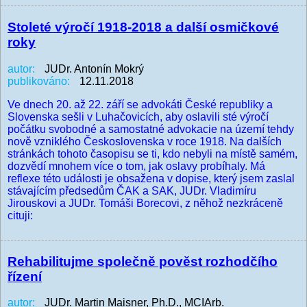
Stoleté výročí 1918-2018 a další osmičkové
roky
autor:
JUDr. Antonín Mokrý
publikováno:
12.11.2018
Ve dnech 20. až 22. září se advokáti České republiky a
Slovenska sešli v Luhačovicích, aby oslavili sté výročí
počátku svobodné a samostatné advokacie na území tehdy
nově vzniklého Československa v roce 1918. Na dalších
stránkách tohoto časopisu se ti, kdo nebyli na místě samém,
dozvědí mnohem více o tom, jak oslavy probíhaly. Má
reflexe této události je obsažena v dopise, který jsem zaslal
stávajícím předsedům ČAK a SAK, JUDr. Vladimíru
Jirouskovi a JUDr. Tomáši Borecovi, z něhož nezkráceně
cituji:
Rehabilitujme společně pověst rozhodčího
řízení
autor:
JUDr. Martin Maisner, Ph.D., MCIArb.