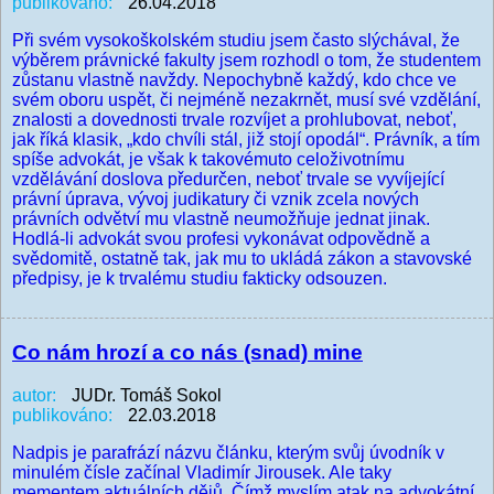
publikováno:
26.04.2018
Při svém vysokoškolském studiu jsem často slýchával, že
výběrem právnické fakulty jsem rozhodl o tom, že studentem
zůstanu vlastně navždy. Nepochybně každý, kdo chce ve
svém oboru uspět, či nejméně nezakrnět, musí své vzdělání,
znalosti a dovednosti trvale rozvíjet a prohlubovat, neboť,
jak říká klasik, „kdo chvíli stál, již stojí opodál“. Právník, a tím
spíše advokát, je však k takovémuto celoživotnímu
vzdělávání doslova předurčen, neboť trvale se vyvíjející
právní úprava, vývoj judikatury či vznik zcela nových
právních odvětví mu vlastně neumožňuje jednat jinak.
Hodlá-li advokát svou profesi vykonávat odpovědně a
svědomitě, ostatně tak, jak mu to ukládá zákon a stavovské
předpisy, je k trvalému studiu fakticky odsouzen.
Co nám hrozí a co nás (snad) mine
autor:
JUDr. Tomáš Sokol
publikováno:
22.03.2018
Nadpis je parafrází názvu článku, kterým svůj úvodník v
minulém čísle začínal Vladimír Jirousek. Ale taky
mementem aktuálních dějů. Čímž myslím atak na advokátní