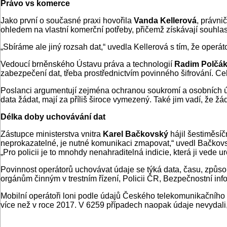
Právo vs komerce
Jako první o současné praxi hovořila
Vanda Kellerová
, právni
ohledem na vlastní komerční potřeby, přičemž získávají souhlas
„Sbíráme ale jiný rozsah dat,“ uvedla Kellerová s tím, že operát
Vedoucí brněnského Ústavu práva a technologií
Radim Polčá
zabezpečení dat, třeba prostřednictvím povinného šifrování. C
Poslanci argumentují zejména ochranou soukromí a osobních úda
data žádat, mají za příliš široce vymezený. Také jim vadí, že 
Délka doby uchovávání dat
Zástupce ministerstva vnitra
Karel Bačkovský
hájil šestiměsíč
neprokazatelné, je nutné komunikaci zmapovat,“ uvedl Bačkovsk
„Pro policii je to mnohdy nenahraditelná indicie, která ji vede 
Povinnost operátorů uchovávat údaje se týká data, času, způsob
orgánům činným v trestním řízení, Policii ČR, Bezpečnostní in
Mobilní operátoři loni podle údajů Českého telekomunikačního ú
více než v roce 2017. V 6259 případech naopak údaje nevydali, 