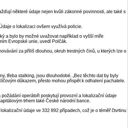
žďují některé údaje nejen kvůli zákonné povinnosti, ale také s
 Údaje o lokalizaci ovšem využívá policie.
ý a bylo by možné uvažovat například o vyšší míře
emím Evropské unie, uvedl Polčák.
vání za příliš dlouhou, okruh trestných činů, u kterých lze o
, třeba stalking, jsou dlouhodobé. „Bez těchto dat by byly
 klíčovým důkazem, přesto mohou přispět k odhalení pachatele.
požádání operátoři poskytují provozní a lokalizační údaje
 kapitálovým trhem také České národní bance.
okalizační údaje ve 332 892 případech, což je o téměř čtvrtinu