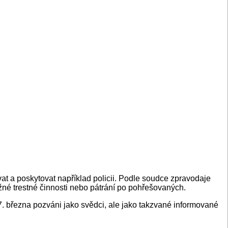
at a poskytovat například policii. Podle soudce zpravodaje
žné trestné činnosti nebo pátrání po pohřešovaných.
 27. března pozváni jako svědci, ale jako takzvané informované