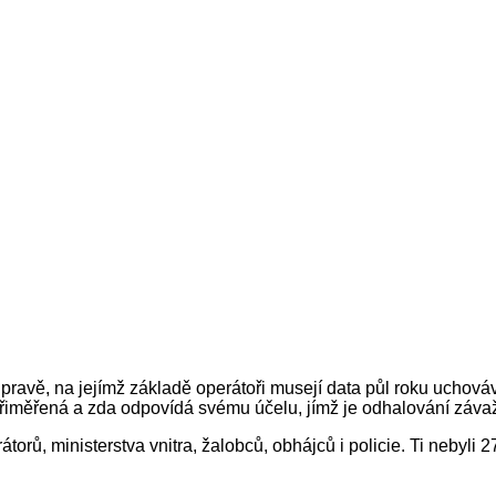
ravě, na jejímž základě operátoři musejí data půl roku uchováv
 přiměřená a zda odpovídá svému účelu, jímž je odhalování záva
torů, ministerstva vnitra, žalobců, obhájců i policie. Ti nebyli