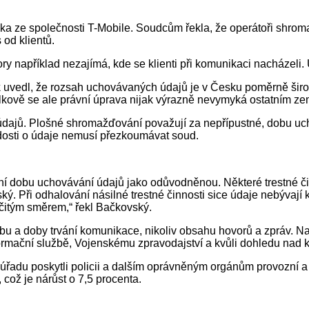
čka ze společnosti T-Mobile. Soudcům řekla, že operátoři shroma
 od klientů.
ory například nezajímá, kde se klienti při komunikaci nacházeli.
k
uvedl, že rozsah uchovávaných údajů je v Česku poměrně širok
elkově se ale právní úprava nijak výrazně nevymyká ostatním z
jů. Plošné shromažďování považují za nepřípustné, dobu uchová
žádosti o údaje nemusí přezkoumávat soud.
ní dobu uchovávání údajů jako odůvodněnou. Některé trestné činy
ý. Při odhalování násilné trestné činnosti sice údaje nebývají
určitým směrem,“ řekl Bačkovský.
u a doby trvání komunikace, nikoliv obsahu hovorů a zpráv. Na 
formační službě, Vojenskému zpravodajství a kvůli dohledu nad
řadu poskytli policii a dalším oprávněným orgánům provozní a l
což je nárůst o 7,5 procenta.