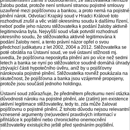
příslušenstvím zamítl s odůvodněním, že stěžovatelka nemůže
žalobu podat, protože není smluvní stranou pojistné smlouvy
uzavřené mezi pojišťovnou a bankou, a proto nemá na pojistné
plnění nárok. Odvolací Krajský soud v Hradci Králové toto
rozhodnutí zrušil a věc vrátil okresnímu soudu k dalšímu řízení,
neboť podle jeho názoru stěžovatelka k podání žaloby aktivně
legitimována byla. Nejvyšší soud však potvrdil rozhodnutí
okresního soudu, že stěžovatelka aktivně legitimována k
podání žaloby není, a tento právní názor opřel o svou
předchozí judikaturu z let 2002, 2004 a 2012. Stěžovatelka se
poté obrátila na Ústavní soud, ve své ústavní stížnosti mj.
uvedla, že pojišťovna neposkytla plnění ani po více než sedmi
letech a banka se nyní po stěžovatelce soudně domáhá úhrady
zbývající části hypotečního úvěru, aniž by u pojišťovny
nárokovala pojistné plnění. Stěžovatelka rovněž poukázala na
skutečnost, že pojišťovna a banka jsou vzájemně propojeny,
protože jsou součástí jednoho holdingu.
Ústavní soud zdůrazňuje, že předmětem přezkumu není otázka
důvodnosti nároku na pojistné plnění, ale (zatím) jen existence
aktivní legitimace stěžovatelky, tedy to, zda může žalovat
pojišťovnu o pojistné plnění. Z tohoto důvodu nejsou relevantní
vznesené argumenty (ne)uvedení pravdivých informací v
přihlášce k pojištění nebo chronického onemocnění
stěžovatelky existujícího ještě před sjednáním pojištění.