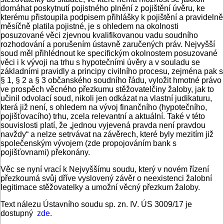
domáhat poskytnutí pojistného plnění z pojištění úvěru, ke
kterému přistoupila podpisem přihlášky k pojištění a pravidelně
měsíčně platila pojistné, je s ohledem na okolnosti
posuzované věci zjevnou kvalifikovanou vadu soudního
rozhodování a porušením ústavně zaručených práv. Nejvyšší
soud měl přihlédnout ke specifickým okolnostem posuzované
věci i k vývoji na trhu s hypotečními úvěry a v souladu se
základními pravidly a principy civilního procesu, zejména pak s
§ 1, § 2 a § 3 občanského soudního řádu, vyložit hmotné právo
ve prospěch věcného přezkumu stěžovatelčiny žaloby, jak to
učinil odvolací soud, nikoli jen odkázat na vlastní judikaturu,
která již není, s ohledem na vývoj finančního (hypotečního,
pojišťovacího) trhu, zcela relevantní a aktuální. Také v této
souvislosti platí, že „jednou vyjevená pravda není pravdou
navždy“ a nelze setrvávat na závěrech, které byly mezitím již
společenským vývojem (zde propojováním bank s
pojišťovnami) překonány.
Věc se nyní vrací k Nejvyššímu soudu, který v novém řízení
přezkoumá svůj dříve vyslovený závěr o neexistenci žalobní
legitimace stěžovatelky a umožní věcný přezkum žaloby.
Text nálezu Ústavního soudu sp. zn. IV. ÚS 3009/17 je
dostupný
zde
.