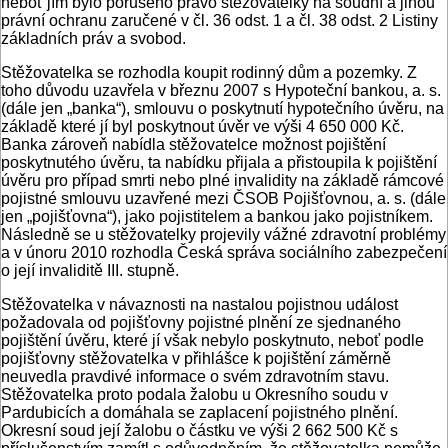
neboť jím bylo porušeno právo stěžovatelky na soudní a jinou
právní ochranu zaručené v čl. 36 odst. 1 a čl. 38 odst. 2 Listiny
základních práv a svobod.
Stěžovatelka se rozhodla koupit rodinný dům a pozemky. Z
toho důvodu uzavřela v březnu 2007 s Hypoteční bankou, a. s.
(dále jen „banka“), smlouvu o poskytnutí hypotečního úvěru, na
základě které jí byl poskytnout úvěr ve výši 4 650 000 Kč.
Banka zároveň nabídla stěžovatelce možnost pojištění
poskytnutého úvěru, ta nabídku přijala a přistoupila k pojištění
úvěru pro případ smrti nebo plné invalidity na základě rámcové
pojistné smlouvu uzavřené mezi ČSOB Pojišťovnou, a. s. (dále
jen „pojišťovna“), jako pojistitelem a bankou jako pojistníkem.
Následně se u stěžovatelky projevily vážné zdravotní problémy
a v únoru 2010 rozhodla Česká správa sociálního zabezpečení
o její invaliditě III. stupně.
Stěžovatelka v návaznosti na nastalou pojistnou událost
požadovala od pojišťovny pojistné plnění ze sjednaného
pojištění úvěru, které jí však nebylo poskytnuto, neboť podle
pojišťovny stěžovatelka v přihlášce k pojištění záměrně
neuvedla pravdivé informace o svém zdravotním stavu.
Stěžovatelka proto podala žalobu u Okresního soudu v
Pardubicích a domáhala se zaplacení pojistného plnění.
Okresní soud její žalobu o částku ve výši 2 662 500 Kč s