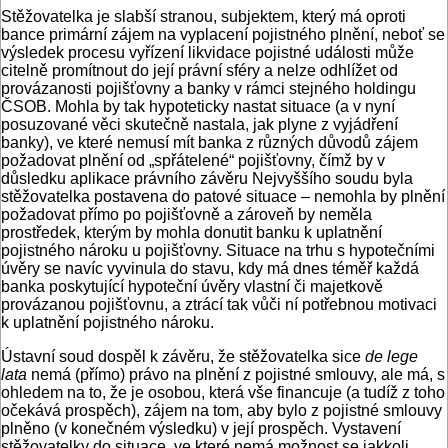
Stěžovatelka je slabší stranou, subjektem, který má oproti
bance primární zájem na vyplacení pojistného plnění, neboť se
výsledek procesu vyřízení likvidace pojistné události může
citelně promítnout do její právní sféry a nelze odhlížet od
provázanosti pojišťovny a banky v rámci stejného holdingu
ČSOB. Mohla by tak hypoteticky nastat situace (a v nyní
posuzované věci skutečně nastala, jak plyne z vyjádření
banky), ve které nemusí mít banka z různých důvodů zájem
požadovat plnění od „spřátelené“ pojišťovny, čímž by v
důsledku aplikace právního závěru Nejvyššího soudu byla
stěžovatelka postavena do patové situace – nemohla by plnění
požadovat přímo po pojišťovně a zároveň by neměla
prostředek, kterým by mohla donutit banku k uplatnění
pojistného nároku u pojišťovny. Situace na trhu s hypotečními
úvěry se navíc vyvinula do stavu, kdy má dnes téměř každá
banka poskytující hypoteční úvěry vlastní či majetkově
provázanou pojišťovnu, a ztrácí tak vůči ní potřebnou motivaci
k uplatnění pojistného nároku.
Ústavní soud dospěl k závěru, že stěžovatelka sice
de lege
lata
nemá (přímo) právo na plnění z pojistné smlouvy, ale má, s
ohledem na to, že je osobou, která vše financuje (a tudíž z toho
očekává prospěch), zájem na tom, aby bylo z pojistné smlouvy
plněno (v konečném výsledku) v její prospěch. Vystavení
stěžovatelky do situace, ve které nemá možnost se jakkoli