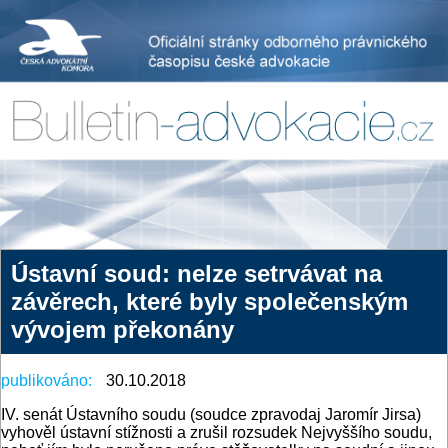
Ústavní soud: nelze setrvávat na
závěrech, které byly společenským
vývojem překonány
publikováno:
30.10.2018
IV. senát Ústavního soudu (soudce zpravodaj Jaromír Jirsa)
vyhověl ústavní stížnosti a zrušil rozsudek Nejvyššího soudu,