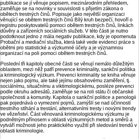
publikace se jí věnuje popisem, mezinárodním přehledem,
zaměřuje se na novinky v souvislosti s přijetím zákona o
obětech trestných činů. Popisuje jako největší organizaci
věnující se obětem trestných činů Bílý kruh bezpečí, hovoří o
registru poskytovatelů pomoci obětem trestných činů, linkách
důvěry a zařízeních sociálních služeb. V této části je nutno
podotknout jedno z mála negativ publikace, kdy je opomenuta
Probační a mediační služba, která také vede evidenci práce s
obětmi pro statistické a výzkumné účely a je významnou
organizací na poli pomoci obětem trestných činů.
Poslední tři kapitoly obecné části se věnují nemálo důležitým
oblastem, mezi něž patří prevence kriminality, sankční politika
a kriminologický výzkum. Prevenci kriminality se kniha věnuje
nejen jako pojmu, ale také jejímu obsahovému zaměření, tj.
sociálnímu, situačnímu a viktimologickému, posléze prevenci
podle okruhu adresátů, zaměřuje se na roli státu či občanské
společnosti a komunity. Kapitola o sankční politice a penologii
pak pojednává o vymezení pojmů, zamýšlí se nad účinností
trestního stíhání a trestání, alternativními tresty i novými trendy
ve vězeňství. Část věnovaná kriminologickému výzkumu je
podnětným přínosem v oblasti výzkumných metod a směrů a
vytváří možnosti jeho praktického využití při sledování trendů v
oblasti kriminologie.