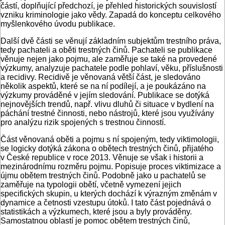
částí, doplňující předchozí, je přehled historických souvislostí
vzniku kriminologie jako vědy. Zapadá do konceptu celkového
myšlenkového úvodu publikace.
Další dvě části se věnují základním subjektům trestního práva,
tedy pachateli a oběti trestných činů. Pachateli se publikace
věnuje nejen jako pojmu, ale zaměřuje se také na provedené
výzkumy, analyzuje pachatele podle pohlaví, věku, příslušnosti
a recidivy. Recidivě je věnovaná větší část, je sledováno
několik aspektů, které se na ní podílejí, a je poukázáno na
výzkumy prováděné v jejím sledování. Publikace se dotýká
nejnovějších trendů, např. vlivu dluhů či situace v bydlení na
páchání trestné činnosti, nebo nástrojů, které jsou využívány
pro analýzu rizik spojených s trestnou činností.
Část věnovaná oběti a pojmu s ní spojeným, tedy viktimologii,
se logicky dotýká zákona o obětech trestných činů, přijatého
v České republice v roce 2013. Věnuje se však i historii a
mezinárodnímu rozměru pojmu. Popisuje proces viktimizace a
újmu obětem trestných činů. Podobně jako u pachatelů se
zaměřuje na typologii obětí, včetně vymezení jejich
specifických skupin, u kterých dochází k výrazným změnám v
dynamice a četnosti vzestupu útoků. I tato část pojednává o
statistikách a výzkumech, které jsou a byly prováděny.
Samostatnou oblastí je pomoc obětem trestných činů,