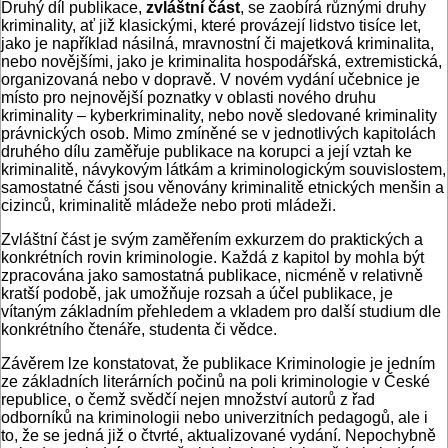
Druhý díl publikace,
zvláštní část
, se zaobírá různými druhy
kriminality, ať již klasickými, které provázejí lidstvo tisíce let,
jako je například násilná, mravnostní či majetková kriminalita,
nebo novějšími, jako je kriminalita hospodářská, extremistická,
organizovaná nebo v dopravě. V novém vydání učebnice je
místo pro nejnovější poznatky v oblasti nového druhu
kriminality – kyberkriminality, nebo nově sledované kriminality
právnických osob. Mimo zmíněné se v jednotlivých kapitolách
druhého dílu zaměřuje publikace na korupci a její vztah ke
kriminalitě, návykovým látkám a kriminologickým souvislostem,
samostatné části jsou věnovány kriminalitě etnických menšin a
cizinců, kriminalitě mládeže nebo proti mládeži.
Zvláštní část je svým zaměřením exkurzem do praktických a
konkrétních rovin kriminologie. Každá z kapitol by mohla být
zpracována jako samostatná publikace, nicméně v relativně
kratší podobě, jak umožňuje rozsah a účel publikace, je
vítaným základním přehledem a vkladem pro další studium dle
konkrétního čtenáře, studenta či vědce.
Závěrem lze konstatovat, že publikace Kriminologie je jedním
ze základních literárních počinů na poli kriminologie v České
republice, o čemž svědčí nejen množství autorů z řad
odborníků na kriminologii nebo univerzitních pedagogů, ale i
to, že se jedná již o čtvrté, aktualizované vydání. Nepochybně