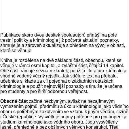
Publikace skoro dvou desítek spoluautorů přináší na pole
trestní politiky a kriminologie již počtvrté aktuální poznatky,
shrnuje je a zároveň aktualizuje s ohledem na vývoj v oblasti,
které se věnuje.
Kniha je rozdělena na dvě základní části, obecnou, které se
věnuje v rámci osmi kapitol, a zvláštní část, čítající 14 kapitol.
Obě části rámuje seznam zkratek, použitá literatura k tématu a
vhodně vedený věcný rejstřík. Jak sděluje text na přebalu,
učebnice si klade za cíl pojednat o základních otázkách
kriminologie a použít nejnovější poznatky s tím, že je určena
pro studenty a pro širší odbornou veřejnost.
Obecná část
začíná nezbytným, avšak ne nezajímavým
vymezením pojmů, předmětu a úkolu kriminologie jako vědního
oboru s potřebným zakotvením ve vztahu k jiným vědám, cizině
i České republice. Vysvětluje pojmy potřebné pro pochopení a
studium kriminologie jako vědního oboru. Jsou vysvětleny
jasně, přehledně a bez obšírných větných konstrukcí. Třetí