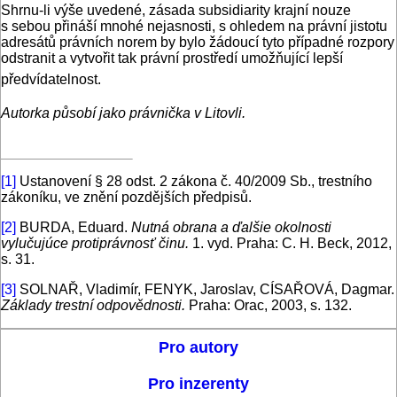
Shrnu-li výše uvedené, zásada subsidiarity krajní nouze
s sebou přináší mnohé nejasnosti, s ohledem na právní jistotu
adresátů právních norem by bylo žádoucí tyto případné rozpory
odstranit a vytvořit tak právní prostředí umožňující lepší
předvídatelnost.
Autorka působí jako právnička v Litovli.
[1]
Ustanovení § 28 odst. 2 zákona č. 40/2009 Sb., trestního
zákoníku, ve znění pozdějších předpisů.
[2]
BURDA, Eduard.
Nutná obrana a ďalšie okolnosti
vylučujúce protiprávnosť činu.
1. vyd. Praha: C. H. Beck, 2012,
s. 31.
[3]
SOLNAŘ, Vladimír, FENYK, Jaroslav, CÍSAŘOVÁ, Dagmar.
Základy trestní odpovědnosti.
Praha: Orac, 2003, s. 132.
Pro autory
Pro inzerenty