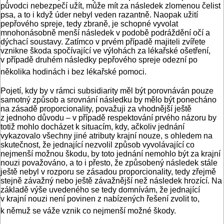
původci nebezpečí užít, může mít za následek zlomenou čelist
psa, a to i když úder nebyl veden razantně. Naopak užití
pepřového spreje, tedy zbraně, je schopné vyvolat
mnohonásobně menší následek v podobě podráždění očí a
dýchací soustavy. Zatímco v prvém případě majiteli zvířete
vznikne škoda spočívající ve výlohách za lékařské ošetření,
v případě druhém následky pepřového spreje odezní po
několika hodinách i bez lékařské pomoci.
Pojetí, kdy by v rámci subsidiarity měl být porovnáván pouze
samotný způsob a srovnání následku by mělo být ponecháno
na zásadě proporcionality, považuji za vhodnější ještě
z jednoho důvodu – v případě respektování prvého názoru by
totiž mohlo docházet k situacím, kdy, ačkoliv jednání
vykazovalo všechny jiné atributy krajní nouze, s ohledem na
skutečnost, že jednající nezvolil způsob vyvolávající co
nejmenší možnou škodu, by toto jednání nemohlo být za krajní
nouzi považováno, a to i přesto, že způsobený následek stále
ještě nebyl v rozporu se zásadou proporcionality, tedy zřejmě
stejně závažný nebo ještě závažnější než následek hrozící. Na
základě výše uvedeného se tedy domnívám, že jednající
v krajní nouzi není povinen z nabízených řešení zvolit to,
k němuž se váže vznik co nejmenší možné škody.