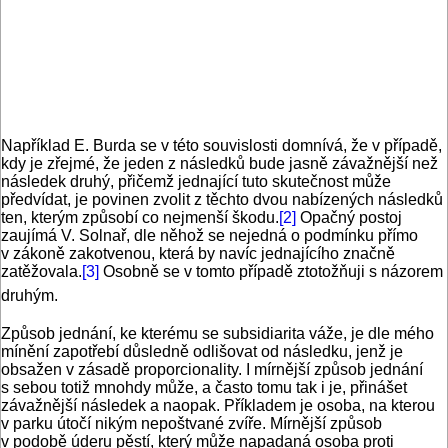
Například E. Burda se v této souvislosti domnívá, že v případě,
kdy je zřejmé, že jeden z následků bude jasně závažnější než
následek druhý, přičemž jednající tuto skutečnost může
předvídat, je povinen zvolit z těchto dvou nabízených následků
ten, kterým způsobí co nejmenší škodu.
[2]
Opačný postoj
zaujímá V. Solnař, dle něhož se nejedná o podmínku přímo
v zákoně zakotvenou, která by navíc jednajícího značně
zatěžovala.
[3]
Osobně se v tomto případě ztotožňuji s názorem
druhým.
Způsob jednání, ke kterému se subsidiarita váže, je dle mého
mínění zapotřebí důsledně odlišovat od následku, jenž je
obsažen v zásadě proporcionality. I mírnější způsob jednání
s sebou totiž mnohdy může, a často tomu tak i je, přinášet
závažnější následek a naopak. Příkladem je osoba, na kterou
v parku útočí nikým nepoštvané zvíře. Mírnější způsob
v podobě úderu pěstí, který může napadaná osoba proti