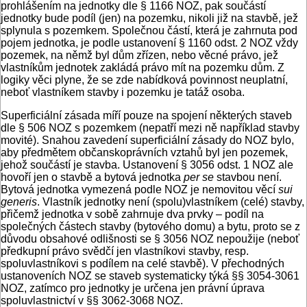
prohlášením na jednotky dle § 1166 NOZ, pak součástí
jednotky bude podíl (jen) na pozemku, nikoli již na stavbě, jež
splynula s pozemkem. Společnou částí, která je zahrnuta pod
pojem jednotka, je podle ustanovení § 1160 odst. 2 NOZ vždy
pozemek, na němž byl dům zřízen, nebo věcné právo, jež
vlastníkům jednotek zakládá právo mít na pozemku dům. Z
logiky věci plyne, že se zde nabídková povinnost neuplatní,
neboť vlastníkem stavby i pozemku je tatáž osoba.
Superficiální zásada míří pouze na spojení některých staveb
dle § 506 NOZ s pozemkem (nepatří mezi ně například stavby
movité). Snahou zavedení superficiální zásady do NOZ bylo,
aby předmětem občanskoprávních vztahů byl jen pozemek,
jehož součástí je stavba. Ustanovení § 3056 odst. 1 NOZ ale
hovoří jen o stavbě a bytová jednotka
per se
stavbou není.
Bytová jednotka vymezená podle NOZ je nemovitou věcí
sui
generis
. Vlastník jednotky není (spolu)vlastníkem (celé) stavby,
přičemž jednotka v sobě zahrnuje dva prvky – podíl na
společných částech stavby (bytového domu) a bytu, proto se z
důvodu obsahové odlišnosti se § 3056 NOZ nepoužije (neboť
předkupní právo svědčí jen vlastníkovi stavby, resp.
spoluvlastníkovi s podílem na celé stavbě). V přechodných
ustanoveních NOZ se staveb systematicky týká §§ 3054-3061
NOZ, zatímco pro jednotky je určena jen právní úprava
spoluvlastnictví v §§ 3062-3068 NOZ.