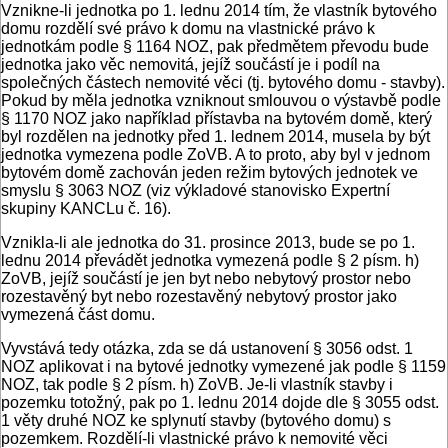
Vznikne-li jednotka po 1. lednu 2014 tím, že vlastník bytového
domu rozdělí své právo k domu na vlastnické právo k
jednotkám podle § 1164 NOZ, pak předmětem převodu bude
jednotka jako věc nemovitá, jejíž součástí je i podíl na
společných částech nemovité věci (tj. bytového domu - stavby).
Pokud by měla jednotka vzniknout smlouvou o výstavbě podle
§ 1170 NOZ jako například přístavba na bytovém domě, který
byl rozdělen na jednotky před 1. lednem 2014, musela by být
jednotka vymezena podle ZoVB. A to proto, aby byl v jednom
bytovém domě zachován jeden režim bytových jednotek ve
smyslu § 3063 NOZ (viz výkladové stanovisko Expertní
skupiny KANCLu č. 16).
Vznikla-li ale jednotka do 31. prosince 2013, bude se po 1.
lednu 2014 převádět jednotka vymezená podle § 2 písm. h)
ZoVB, jejíž součástí je jen byt nebo nebytový prostor nebo
rozestavěný byt nebo rozestavěný nebytový prostor jako
vymezená část domu.
Vyvstává tedy otázka, zda se dá ustanovení § 3056 odst. 1
NOZ aplikovat i na bytové jednotky vymezené jak podle § 1159
NOZ, tak podle § 2 písm. h) ZoVB. Je-li vlastník stavby i
pozemku totožný, pak po 1. lednu 2014 dojde dle § 3055 odst.
1 věty druhé NOZ ke splynutí stavby (bytového domu) s
pozemkem. Rozdělí-li vlastnické právo k nemovité věci