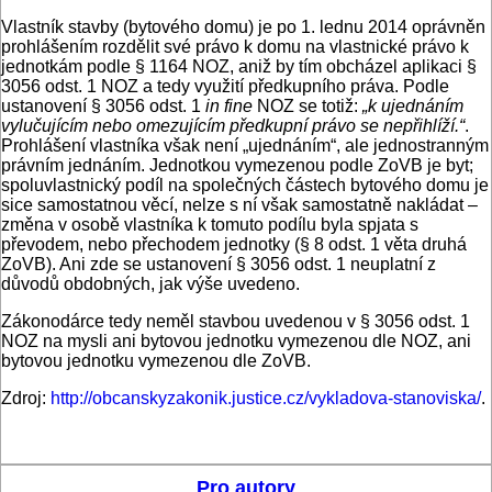
Vlastník stavby (bytového domu) je po 1. lednu 2014 oprávněn
prohlášením rozdělit své právo k domu na vlastnické právo k
jednotkám podle § 1164 NOZ, aniž by tím obcházel aplikaci §
3056 odst. 1 NOZ a tedy využití předkupního práva. Podle
ustanovení § 3056 odst. 1
in fine
NOZ se totiž:
„k ujednáním
vylučujícím nebo omezujícím předkupní právo se nepřihlíží.“
.
Prohlášení vlastníka však není „ujednáním“, ale jednostranným
právním jednáním. Jednotkou vymezenou podle ZoVB je byt;
spoluvlastnický podíl na společných částech bytového domu je
sice samostatnou věcí, nelze s ní však samostatně nakládat –
změna v osobě vlastníka k tomuto podílu byla spjata s
převodem, nebo přechodem jednotky (§ 8 odst. 1 věta druhá
ZoVB). Ani zde se ustanovení § 3056 odst. 1 neuplatní z
důvodů obdobných, jak výše uvedeno.
Zákonodárce tedy neměl stavbou uvedenou v § 3056 odst. 1
NOZ na mysli ani bytovou jednotku vymezenou dle NOZ, ani
bytovou jednotku vymezenou dle ZoVB.
Zdroj:
http://obcanskyzakonik.justice.cz/vykladova-stanoviska/
.
Pro autory