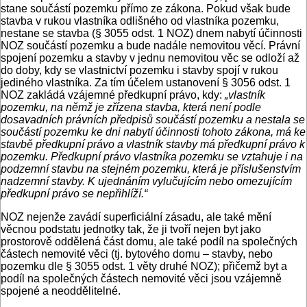
stane součástí pozemku přímo ze zákona. Pokud však bude
stavba v rukou vlastníka odlišného od vlastníka pozemku,
nestane se stavba (§ 3055 odst. 1 NOZ) dnem nabytí účinnosti
NOZ součástí pozemku a bude nadále nemovitou věcí. Právní
spojení pozemku a stavby v jednu nemovitou věc se odloží až
do doby, kdy se vlastnictví pozemku i stavby spojí v rukou
jediného vlastníka. Za tím účelem ustanovení § 3056 odst. 1
NOZ zakládá vzájemné předkupní právo, kdy:
„vlastník
pozemku, na němž je zřízena stavba, která není podle
dosavadních právních předpisů součástí pozemku a nestala se
součástí pozemku ke dni nabytí účinnosti tohoto zákona, má ke
stavbě předkupní právo a vlastník stavby má předkupní právo k
pozemku. Předkupní právo vlastníka pozemku se vztahuje i na
podzemní stavbu na stejném pozemku, která je příslušenstvím
nadzemní stavby. K ujednáním vylučujícím nebo omezujícím
předkupní právo se nepřihlíží.“
NOZ nejenže zavádí superficiální zásadu, ale také mění
věcnou podstatu jednotky tak, že ji tvoří nejen byt jako
prostorově oddělená část domu, ale také podíl na společných
částech nemovité věci (tj. bytového domu – stavby, nebo
pozemku dle § 3055 odst. 1 věty druhé NOZ); přičemž byt a
podíl na společných částech nemovité věci jsou vzájemně
spojené a neoddělitelné.