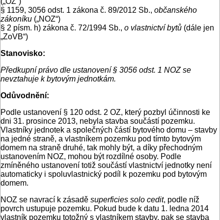
(„OZ“)
§ 1159, 3056 odst. 1 zákona č. 89/2012 Sb.,
občanského
zákoníku
(„NOZ“)
§ 2 písm. h) zákona č. 72/1994 Sb.,
o vlastnictví bytů
(dále jen
„ZoVB“)
Stanovisko:
Předkupní právo dle ustanovení § 3056 odst. 1 NOZ se
nevztahuje k bytovým jednotkám.
Odůvodnění:
Podle ustanovení § 120 odst. 2 OZ, který pozbyl účinnosti ke
dni 31. prosince 2013, nebyla stavba součástí pozemku.
Vlastníky jednotek a společných částí bytového domu – stavby
na jedné straně, a vlastníkem pozemku pod tímto bytovým
domem na straně druhé, tak mohly být, a díky přechodným
ustanovením NOZ, mohou být rozdílné osoby. Podle
zmíněného ustanovení totiž součástí vlastnictví jednotky není
automaticky i spoluvlastnický podíl k pozemku pod bytovým
domem.
NOZ se navrací k zásadě
superficies solo cedit
, podle níž
povrch ustupuje pozemku. Pokud bude k datu 1. ledna 2014
vlastník pozemku totožný s vlastníkem stavby, pak se stavba