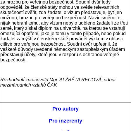
za hrozbu pro veřejnou bezpečnost. Soudní dvůr tedy
odpověděl, že členské státy mohou ve světle relevantních
skutečností ověřit, zda žadatel o vízum představuje, byť jen
možnou, hrozbu pro veřejnou bezpečnost. Navíc směrnice
nijak nebrání tomu, aby vízum nebylo uděleno žadateli ze třetí
země, který získal diplom na univerzitě, na kterou se vztahují
omezující opatření, jako je tomu v tomto případě, nebo pokud
žadatel zamýšlí v členském státě provádět výzkum v oblasti
citlivé pro veřejnou bezpečnost. Soudní dvůr upřesnil, že
veškeré důvody uvedené německým zastupitelským úřadem
představují účely, které jsou v rozporu s ochranou veřejné
bezpečnosti.
Rozhodnutí zpracovala Mgr. ALŽBĚTA RECOVÁ, odbor
mezinárodních vztahů ČAK
Pro autory
Pro inzerenty