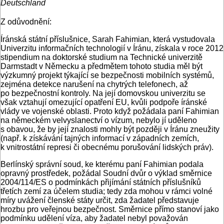
Deutschland
Z odůvodnění:
Íránská státní příslušnice, Sarah Fahimian, která vystudovala
Univerzitu informačních technologií v Íránu, získala v roce 2012
stipendium na doktorské studium na Technické univerzitě
Darmstadt v Německu a předmětem tohoto studia měl být
výzkumný projekt týkající se bezpečnosti mobilních systémů,
zejména detekce narušení na chytrých telefonech, až
po bezpečnostní kontroly. Na její domovskou univerzitu se
však vztahují omezující opatření EU, kvůli podpoře íránské
vlády ve vojenské oblasti. Proto když požádala paní Fahimian
na německém velvyslanectví o vízum, nebylo jí uděleno
s obavou, že by její znalosti mohly být později v Íránu zneužity
(např. k získávání tajných informací v západních zemích,
k vnitrostátní represi či obecnému porušování lidských práv).
Berlínský správní soud, ke kterému paní Fahimian podala
opravný prostředek, požádal Soudní dvůr o výklad směrnice
2004/114/ES o podmínkách přijímání státních příslušníků
třetích zemí za účelem studia; tedy zda mohou v rámci volné
míry uvážení členské státy určit, zda žadatel představuje
hrozbu pro veřejnou bezpečnost. Směrnice přímo stanoví jako
podmínku udělení víza, aby žadatel nebyl považován