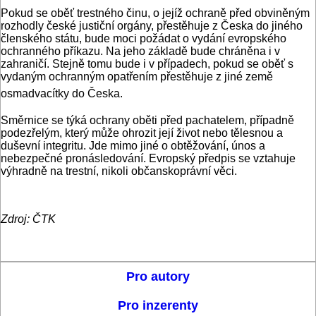
Pokud se oběť trestného činu, o jejíž ochraně před obviněným
rozhodly české justiční orgány, přestěhuje z Česka do jiného
členského státu, bude moci požádat o vydání evropského
ochranného příkazu. Na jeho základě bude chráněna i v
zahraničí. Stejně tomu bude i v případech, pokud se oběť s
vydaným ochranným opatřením přestěhuje z jiné země
osmadvacítky do Česka.
Směrnice se týká ochrany oběti před pachatelem, případně
podezřelým, který může ohrozit její život nebo tělesnou a
duševní integritu. Jde mimo jiné o obtěžování, únos a
nebezpečné pronásledování. Evropský předpis se vztahuje
výhradně na trestní, nikoli občanskoprávní věci.
Zdroj: ČTK
Pro autory
Pro inzerenty