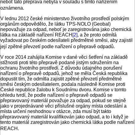
neboť tato přeprava nebyla v souladu s tímto nařízením
oznámena.
V lednu 2012 české ministerstvo životního prostředí polským
orgánům odpovědělo, že látku TPS-NOLO (Geobal)
nepovažuje za odpad, neboť je zaregistrována jako chemická
látka na základě nařízení REACH
[2]
, a že proto odmítá
vyžadovat po českém odesílateli předmětné směsi, aby zajistil
její zpětné převzetí podle nařízení o přepravě odpadů.
V roce 2014 zahájila Komise v dané věci šetření na základě
stížnosti proti této přepravě podané jistým sdružením na
ochranu životního prostředí. Z důvodu údajného porušení
nařízení o přepravě odpadů, jehož se měla Česká republika
dopustit tím, že odmítla zajistit zpětné převzetí předmětné
směsi českým odesílatelem, podala následně Komise proti
České republice žalobu k Soudnímu dvoru. Komise v tomto
ohledu tvrdí, že podle nařízení o přepravě odpadů se
přepravovaný materiál považuje za odpad, pokud se stejně
jako v projednávané věci příslušné orgány místa odeslání a
místa určení neshodnou v otázce, zda musí být takto
přepravovaný materiál kvalifikován jako odpad, a to i když je
tento materiál zaregistrován jako chemická látka podle nařízení
REACH.