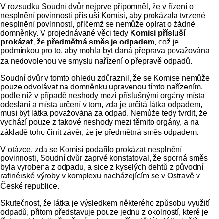
V rozsudku Soudní dvůr nejprve připomněl, že v řízení o
nesplnění povinnosti přísluší Komisi, aby prokázala tvrzené
nesplnění povinnosti, přičemž se nemůže opírat o žádné
domněnky. V projednávané věci tedy
Komisi přísluší
prokázat, že předmětná směs je odpadem,
což je
podmínkou pro to, aby mohla být daná přeprava považována
za nedovolenou ve smyslu nařízení o přepravě odpadů.
Soudní dvůr v tomto ohledu zdůraznil, že se Komise nemůže
pouze odvolávat na domněnku upravenou tímto nařízením,
podle níž v případě neshody mezi příslušnými orgány místa
odeslání a místa určení v tom, zda je určitá látka odpadem,
musí být látka považována za odpad. Nemůže tedy tvrdit, že
vychází pouze z takové neshody mezi těmito orgány, a na
základě toho činit závěr, že je předmětná směs odpadem.
V otázce, zda se Komisi podařilo prokázat nesplnění
povinnosti, Soudní dvůr zaprvé konstatoval, že sporná směs
byla vyrobena z odpadu, a sice z kyselých dehtů z původní
rafinérské výroby v komplexu nacházejícím se v Ostravě v
České republice.
Skutečnost, že látka je výsledkem některého způsobu využití
odpadů, přitom představuje pouze jednu z okolností, které je