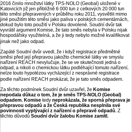
2016 činilo množství látky TPS-NOLO (Geobal) uložené v
Katovicích již jen přibližně 6 000 tun z celkových 20 000 tun
této směsi přepravených v průběhu roku 2011, vysvětlit mimo
jiné použitím této směsi jako paliva v polských cementárnách,
dokud bylo toto použití v Polsku dovolené. Soudní dvůr tak
vyvrátil argument Komise, že tato směs nebyla v Polsku nijak
hospodářsky využitelná, a že ji tedy nebylo možné kvalifikovat
jinak než jako odpad.
Zapáté Soudní dvůr uvedl, že i když registrace předmětné
směsi před její přepravou jakožto chemické látky ve smyslu
nařízení REACH nevylučuje, že se ve skutečnosti jedná o
odpad, a nikoli o chemickou látku podléhající tomuto nařízení,
nelze touto hypotézou vycházející z nesprávné registrace
podle nařízení REACH prokázat, že je tato směs odpadem.
Za těchto podmínek Soudní dvůr uzavřel, že
Komise
nepodala důkaz o tom, že je směs TPS-NOLO (Geobal)
odpadem. Komise
tedy
neprokázala, že sporná přeprava je
přepravou odpadů a že Česká republika nesplnila své
povinnosti vyplývající z nařízení o přepravě odpadů.
Z
těchto důvodů
Soudní dvůr žalobu Komise zamítl.