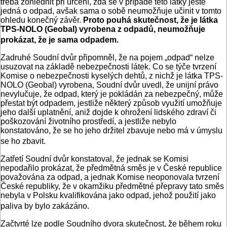
třeba zohlednit při určení, zda se v případě této látky ještě
jedná o odpad, avšak sama o sobě neumožňuje učinit v tomto
ohledu konečný závěr.
Proto pouhá skutečnost, že je látka
TPS-NOLO (Geobal) vyrobena z odpadů, neumožňuje
prokázat, že je sama odpadem.
Zadruhé Soudní dvůr připomněl, že na pojem „odpad“ nelze
usuzovat na základě nebezpečnosti látek. Co se týče tvrzení
Komise o nebezpečnosti kyselých dehtů, z nichž je látka TPS-
NOLO (Geobal) vyrobena, Soudní dvůr uvedl, že unijní právo
nevylučuje, že odpad, který je pokládán za nebezpečný, může
přestat být odpadem, jestliže některý způsob využití umožňuje
jeho další uplatnění, aniž dojde k ohrožení lidského zdraví či
poškozování životního prostředí, a jestliže nebylo
konstatováno, že se ho jeho držitel zbavuje nebo má v úmyslu
se ho zbavit.
Zatřetí Soudní dvůr konstatoval, že jednak se Komisi
nepodařilo prokázat, že předmětná směs je v České republice
považována za odpad, a jednak Komise neoponovala tvrzení
České republiky, že v okamžiku předmětné přepravy tato směs
nebyla v Polsku kvalifikována jako odpad, jehož použití jako
paliva by bylo zakázáno.
Začtvrté lze podle Soudního dvora skutečnost, že během roku