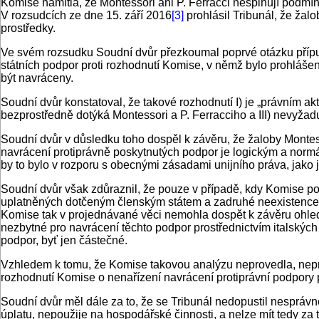
Komise namítla, že Montessori ani P. Ferracci nesplňují podm
V rozsudcích ze dne 15. září 2016
[3]
prohlásil Tribunál, že žal
prostředky.
Ve svém rozsudku Soudní dvůr přezkoumal poprvé otázku přípus
státních podpor proti rozhodnutí Komise, v němž bylo prohláše
být navráceny.
Soudní dvůr konstatoval, že takové rozhodnutí I) je „právním a
bezprostředně dotýká Montessori a P. Ferracciho a III) nevyžadu
Soudní dvůr v důsledku toho dospěl k závěru, že žaloby Montess
navrácení protiprávně poskytnutých podpor je logickým a norm
by to bylo v rozporu s obecnými zásadami unijního práva, jako
Soudní dvůr však zdůraznil, že pouze v případě, kdy Komise p
uplatněných dotčeným členským státem a zadruhé neexistence al
Komise tak v projednávané věci nemohla dospět k závěru ohled
nezbytné pro navrácení těchto podpor prostřednictvím italských 
podpor, byť jen částečné.
Vzhledem k tomu, že Komise takovou analýzu neprovedla, nepro
rozhodnutí Komise o nenařízení navrácení protiprávní podpory p
Soudní dvůr měl dále za to, že se Tribunál nedopustil nespráv
úplatu, nepoužije na hospodářské činnosti, a nelze mít tedy za 