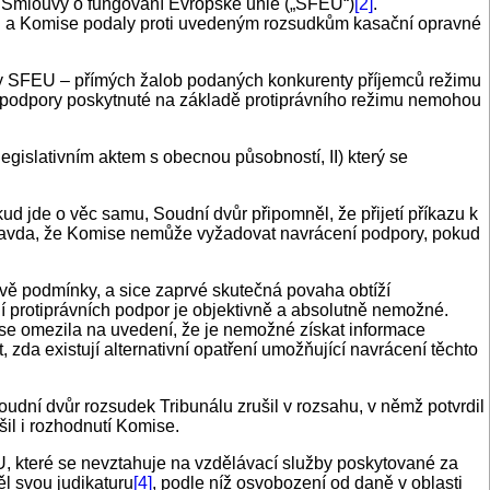
3 Smlouvy o fungování Evropské unie („SFEU“)
[2]
.
sori a Komise podaly proti uvedeným rozsudkům kasační opravné
ěty SFEU – přímých žalob podaných konkurenty příjemců režimu
 a podpory poskytnuté na základě protiprávního režimu nemohou
egislativním aktem s obecnou působností, II) který se
ud jde o věc samu, Soudní dvůr připomněl, že přijetí příkazu k
 pravda, že Komise nemůže vyžadovat navrácení podpory, pokud
vě podmínky, a sice zaprvé skutečná povaha obtíží
í protiprávních podpor je objektivně a absolutně nemožné.
se omezila na uvedení, že je nemožné získat informace
zda existují alternativní opatření umožňující navrácení těchto
dní dvůr rozsudek Tribunálu zrušil v rozsahu, v němž potvrdil
il i rozhodnutí Komise.
U, které se nevztahuje na vzdělávací služby poskytované za
ěl svou judikaturu
[4]
, podle níž osvobození od daně v oblasti