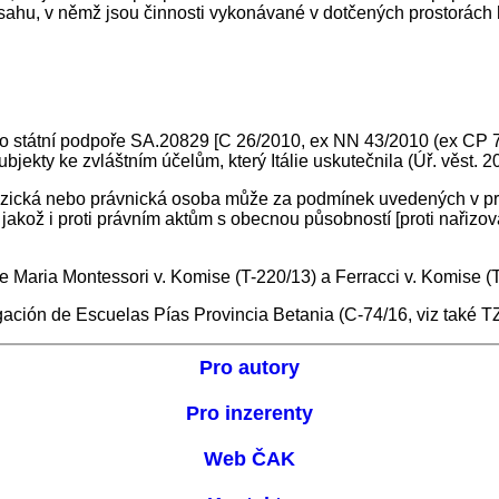
sahu, v němž jsou činnosti vykonávané v dotčených prostorách
 státní podpoře SA.20829 [C 26/2010, ex NN 43/2010 (ex CP 71
ekty ke zvláštním účelům, který Itálie uskutečnila (Úř. věst. 20
fyzická nebo právnická osoba může za podmínek uvedených v prv
 jakož i proti právním aktům s obecnou působností [proti nařizov
 Maria Montessori v. Komise (T-220/13) a Ferracci v. Komise (T
ión de Escuelas Pías Provincia Betania (C-74/16, viz také TZ 
Pro autory
Pro inzerenty
Web ČAK