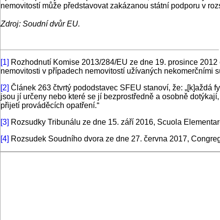
nemovitostí může představovat zakázanou státní podporu v roz
Zdroj: Soudní dvůr EU.
[1]
Rozhodnutí Komise 2013/284/EU ze dne 19. prosince 2012 o
nemovitosti v případech nemovitostí užívaných nekomerčními subj
[2]
Článek 263 čtvrtý pododstavec SFEU stanoví, že: „[k]aždá 
jsou jí určeny nebo které se jí bezprostředně a osobně dotýkají,
přijetí prováděcích opatření.“
[3]
Rozsudky Tribunálu ze dne 15. září 2016, Scuola Elementare
[4]
Rozsudek Soudního dvora ze dne 27. června 2017, Congregac