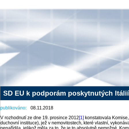
SD EU k podporám poskytnutých Itálií
publikováno:
08.11.2018
V rozhodnutí ze dne 19. prosince 2012
[1]
konstatovala Komise, ž
duchovní instituce), jež v nemovitostech, které vlastní, vykonáva
nenařídila, jelikož měla za to, že je to absolutně nemožné. K