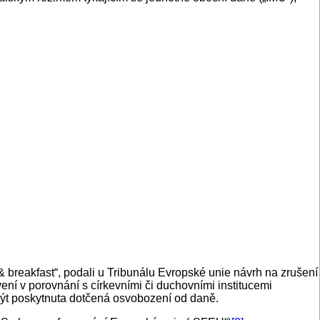
& breakfast“, podali u Tribunálu Evropské unie návrh na zrušení
í v porovnání s církevními či duchovními institucemi
m být poskytnuta dotčená osvobození od daně.