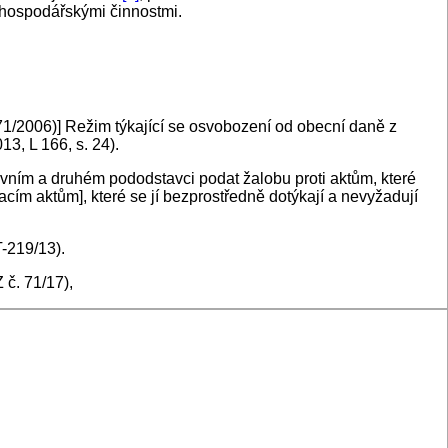
 hospodářskými činnostmi.
/2006)] Režim týkající se osvobození od obecní daně z
13, L 166, s. 24).
ním a druhém pododstavci podat žalobu proti aktům, které
acím aktům], které se jí bezprostředně dotýkají a nevyžadují
-219/13).
č. 71/17),