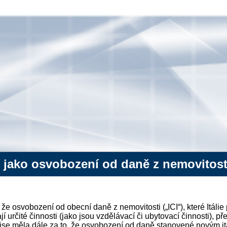
 jako osvobození od daně z nemovitost
e osvobození od obecní daně z nemovitosti („ICI“), které Itálie
jí určité činnosti (jako jsou vzdělávací či ubytovací činnosti), p
omise měla dále za to, že osvobození od daně stanovené novým i