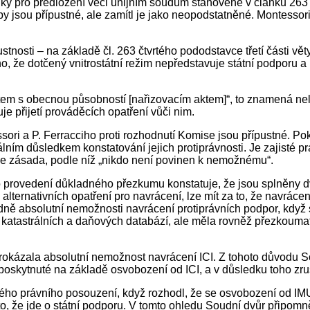
ínky pro předložení věci unijním soudům stanovené v článku 26
oby jsou přípustné, ale zamítl je jako neopodstatněné. Montes
tnosti – na základě čl. 263 čtvrtého pododstavce třetí části v
no, že dotčený vnitrostátní režim nepředstavuje státní podporu
ktem s obecnou působností [nařizovacím aktem]“, to znamená nel
je přijetí prováděcích opatření vůči nim.
ori a P. Ferracciho proti rozhodnutí Komise jsou přípustné. Pok
álním důsledkem konstatování jejich protiprávnosti. Je zajisté
 je zásada, podle níž „nikdo není povinen k nemožnému“.
o provedení důkladného přezkumu konstatuje, že jsou splněny d
ternativních opatření pro navrácení, lze mít za to, že navrácen
ně absolutní nemožnosti navrácení protiprávních podpor, když 
katastrálních a daňových databází, ale měla rovněž přezkoumat, 
kázala absolutní nemožnost navrácení ICI. Z tohoto důvodu Sou
oskytnuté na základě osvobození od ICI, a v důsledku toho zruš
ného právního posouzení, když rozhodl, že se osvobození od IM
to, že jde o státní podporu. V tomto ohledu Soudní dvůr připomn