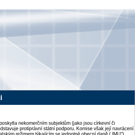
i
 poskytla nekomerčním subjektům (jako jsou církevní či
ředstavuje protiprávní státní podporu. Komise však její navrácení
talským režimem týkajícím se jednotné obecní daně („IMU“),