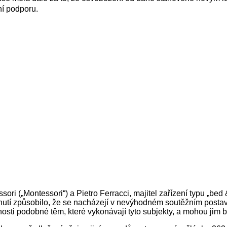
tní podporu.
i („Montessori“) a Pietro Ferracci, majitel zařízení typu „bed 
utí způsobilo, že se nacházejí v nevýhodném soutěžním postaven
innosti podobné těm, které vykonávají tyto subjekty, a mohou ji