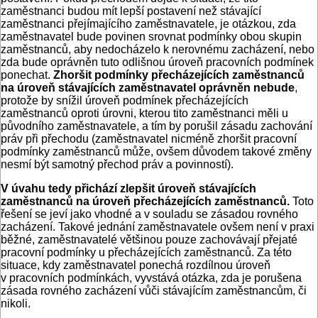
zaměstnanci budou mít lepší postavení než stávající
zaměstnanci přejímajícího zaměstnavatele, je otázkou, zda
zaměstnavatel bude povinen srovnat podmínky obou skupin
zaměstnanců, aby nedocházelo k nerovnému zacházení, nebo
zda bude oprávněn tuto odlišnou úroveň pracovních podmínek
ponechat.
Zhoršit podmínky přecházejících zaměstnanců
na úroveň stávajících zaměstnavatel oprávněn nebude
,
protože by snížil úroveň podmínek přecházejících
zaměstnanců oproti úrovni, kterou tito zaměstnanci měli u
původního zaměstnavatele, a tím by porušil zásadu zachování
práv při přechodu (zaměstnavatel nicméně zhoršit pracovní
podmínky zaměstnanců může, ovšem důvodem takové změny
nesmí být samotný přechod práv a povinností).
V úvahu tedy přichází zlepšit úroveň stávajících
zaměstnanců na úroveň přecházejících zaměstnanců.
Toto
řešení se jeví jako vhodné a v souladu se zásadou rovného
zacházení. Takové jednání zaměstnavatele ovšem není v praxi
běžné, zaměstnavatelé většinou pouze zachovávají přejaté
pracovní podmínky u přecházejících zaměstnanců. Za této
situace, kdy zaměstnavatel ponechá rozdílnou úroveň
v pracovních podmínkách, vyvstává otázka, zda je porušena
zásada rovného zacházení vůči stávajícím zaměstnancům, či
nikoli.