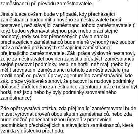
zaměstnanců při převodu zaměstnavatele.
Jiná situace ovšem bude v případě, kdy přecházející
zaměstnanci budou mít u nového zaměstnavatele horší
postavení, než stávající zaměstnanci tohoto zaměstnavatele (i
když budou vykonávat stejnou práci nebo práci stejné
hodnoty), tedy soubor přenesených práv a nároků
přecházejících zaměstnanců bude méně výhodný než soubor
práv a nároků požívaných stávajícími zaměstnanci
přejímajícího zaměstnavatele. Zák. práce výslovně nestanoví,
že je zaměstnavatel povinen zajistit u přejatých zaměstnanců
stejné pracovní podmínky, resp. ne horší, než mají (nebo by
měli) srovnatelní zaměstnanci u tohoto zaměstnavatele (na
rozdíl např. od právní úpravy agenturního zaměstnávání, kde
zák. práce výslovně stanoví, že pracovní a mzdové podmínky
dočasně přiděleného zaměstnance agenturou práce nesmí být
horší, než jsou nebo by byly podmínky srovnatelného
zaměstnance).
Zde opět vyvstává otázka, zda přejímající zaměstnavatel bude
muset vyrovnat úroveň obou skupin zaměstnanců, nebo zda
bude možné ponechat různou úroveň v pracovních
podmínkách přecházejících a stávajících zaměstnanců, která
vznikla v důsledku přechodu.