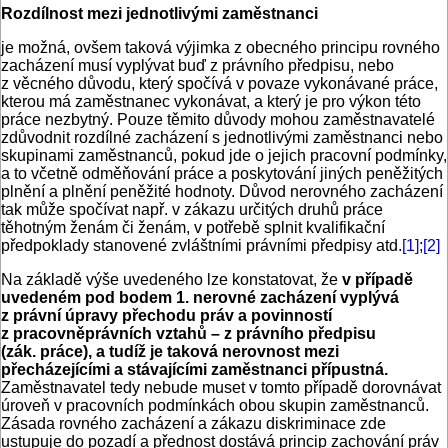
Rozdílnost mezi jednotlivými zaměstnanci
je možná, ovšem taková výjimka z obecného principu rovného
zacházení musí vyplývat buď z právního předpisu, nebo
z věcného důvodu, který spočívá v povaze vykonávané práce,
kterou má zaměstnanec vykonávat, a který je pro výkon této
práce nezbytný. Pouze těmito důvody mohou zaměstnavatelé
zdůvodnit rozdílné zacházení s jednotlivými zaměstnanci nebo
skupinami zaměstnanců, pokud jde o jejich pracovní podmínky,
a to včetně odměňování práce a poskytování jiných peněžitých
plnění a plnění peněžité hodnoty. Důvod nerovného zacházení
tak může spočívat např. v zákazu určitých druhů práce
těhotným ženám či ženám, v potřebě splnit kvalifikační
předpoklady stanovené zvláštními právními předpisy atd.
[1]
;
[2]
Na základě výše uvedeného lze konstatovat, že
v případě
uvedeném pod bodem 1. nerovné zacházení vyplývá
z právní úpravy přechodu práv a povinností
z pracovněprávních vztahů – z právního předpisu
(zák. práce), a tudíž je taková nerovnost mezi
přecházejícími a stávajícími zaměstnanci přípustná.
Zaměstnavatel tedy nebude muset v tomto případě dorovnávat
úroveň v pracovních podmínkách obou skupin zaměstnanců.
Zásada rovného zacházení a zákazu diskriminace zde
ustupuje do pozadí a přednost dostává princip zachování práv