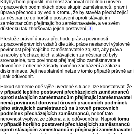
Kdybychom připustili možnost zachovat rozdílnou úroveň
v pracovních podmínkách obou skupin zaměstnanců, právní
úprava přechodu by vedla k tomu, že by stavěla přecházející
zaměstnance do horšího postavení oproti stávajícím
zaměstnancům přejímajícího zaměstnavatele, a ve svém
důsledku tak zhoršovala jejich postavení.
[3]
Přestože právní úprava přechodu práv a povinností
z pracovněprávních vztahů dle zák. práce nestanoví výslovně
povinnost přejímajícího zaměstnavatele zajistit, aby práva
a nároky přecházejících a stávajících zaměstnanců byly
srovnatelné, tuto povinnost přejímajícího zaměstnavatele
dovodíme z obecné zásady rovného zacházení a zákazu
diskriminace. Její neuplatnění nelze v tomto případě právně ani
jinak odůvodnit.
Pokud shrneme obě výše uvedené situace, lze konstatovat, že
v případě lepšího postavení přecházejících zaměstnanců
oproti stávajícím zaměstnancům přejímající zaměstnavatel
nemá povinnost dorovnat úroveň pracovních podmínek
jeho stávajících zaměstnanců na úroveň pracovních
podmínek přecházejících zaměstnanců
, neboť tato
nerovnost vyplývá ze zákona a je odůvodněná. Naproti
tomu
v případě horšího postavení přecházejících zaměstnanců
oproti stávajícím zaměstnancům přejímající zaměstnavatel