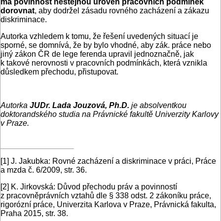
má povinnost nestejnou úroveň pracovních podmínek
dorovnat
, aby dodržel zásadu rovného zacházení a zákazu
diskriminace.
Autorka vzhledem k tomu, že řešení uvedených situací je
sporné, se domnívá, že by bylo vhodné, aby zák. práce nebo
jiný zákon ČR de lege ferenda upravil jednoznačně, jak
k takové nerovnosti v pracovních podmínkách, která vznikla
důsledkem přechodu, přistupovat.
Autorka
JUDr. Lada Jouzová, Ph.D.
je absolventkou
doktorandského studia na Právnické fakultě Univerzity Karlovy
v Praze.
[1]
J. Jakubka: Rovné zacházení a diskriminace v práci, Práce
a mzda č. 6/2009, str. 36.
[2]
K. Jirkovská: Důvod přechodu práv a povinností
z pracovněprávních vztahů dle § 338 odst. 2 zákoníku práce,
rigorózní práce, Univerzita Karlova v Praze, Právnická fakulta,
Praha 2015, str. 38.