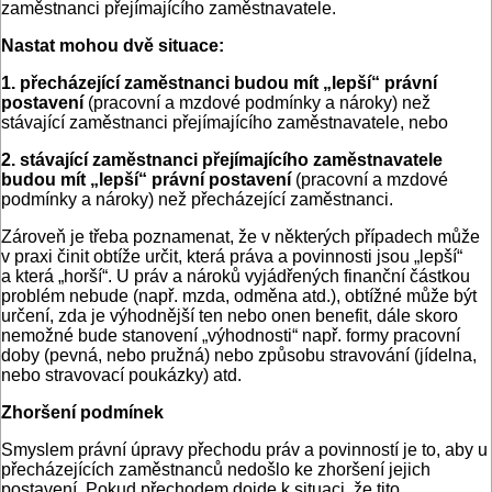
zaměstnanci přejímajícího zaměstnavatele.
Nastat mohou dvě situace:
1.
přecházející zaměstnanci budou mít „lepší“ právní
postavení
(pracovní a mzdové podmínky a nároky) než
stávající zaměstnanci přejímajícího zaměstnavatele, nebo
2. stávající zaměstnanci přejímajícího zaměstnavatele
budou mít „lepší“ právní postavení
(pracovní a mzdové
podmínky a nároky) než přecházející zaměstnanci.
Zároveň je třeba poznamenat, že v některých případech může
v praxi činit obtíže určit, která práva a povinnosti jsou „lepší“
a která „horší“. U práv a nároků vyjádřených finanční částkou
problém nebude (např. mzda, odměna atd.), obtížné může být
určení, zda je výhodnější ten nebo onen benefit, dále skoro
nemožné bude stanovení „výhodnosti“ např. formy pracovní
doby (pevná, nebo pružná) nebo způsobu stravování (jídelna,
nebo stravovací poukázky) atd.
Zhoršení podmínek
Smyslem právní úpravy přechodu práv a povinností je to, aby u
přecházejících zaměstnanců nedošlo ke zhoršení jejich
postavení. Pokud přechodem dojde k situaci, že tito