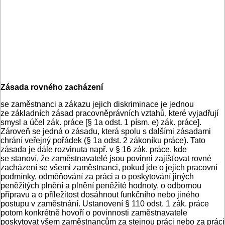
Zásada rovného zacházení
se zaměstnanci a zákazu jejich diskriminace je jednou
ze základních zásad pracovněprávních vztahů, které vyjadřují
smysl a účel zák. práce [§ 1a odst. 1 písm. e) zák. práce].
Zároveň se jedná o zásadu, která spolu s dalšími zásadami
chrání veřejný pořádek (§ 1a odst. 2 zákoníku práce). Tato
zásada je dále rozvinuta např. v § 16 zák. práce, kde
se stanoví, že zaměstnavatelé jsou povinni zajišťovat rovné
zacházení se všemi zaměstnanci, pokud jde o jejich pracovní
podmínky, odměňování za práci a o poskytování jiných
peněžitých plnění a plnění peněžité hodnoty, o odbornou
přípravu a o příležitost dosáhnout funkčního nebo jiného
postupu v zaměstnání. Ustanovení § 110 odst. 1 zák. práce
potom konkrétně hovoří o povinnosti zaměstnavatele
poskytovat všem zaměstnancům za stejnou práci nebo za práci