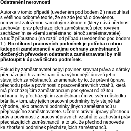
Odstranění nerovnosti
Autorka v tomto případě (uvedeném pod bodem 2.) nesouhlasí
s většinou odborné teorie, že se zde jedná o dovolenou
nerovnost založenou samotným zákonem (který dává přednost
zachování práv přecházejících zaměstnanců před rovným
zacházením se všemi zaměstnanci téhož zaměstnavatele),
a tudíž přípustnou (na rozdíl od případu uvedeného pod bodem
1.).
Rozdílnost pracovních podmínek je potřeba u obou
kategorií zaměstnanců v zájmu ochrany zaměstnanců
dotčených převodem odstranit a zaměstnavatel by měl
přistoupit k úpravě těchto podmínek.
Pokud by zaměstnavatel nebyl povinen srovnat práva a nároky
přecházejících zaměstnanců na výhodnější úroveň jeho
stávajících zaměstnanců, znamenalo by to, že právní úprava
přechodu práv a povinností z pracovněprávních vztahů, která
má přecházejícím zaměstnancům poskytovat náležitou
ochranu, by přecházejícím zaměstnancům ve svém důsledku
bránila v tom, aby jejich pracovní podmínky byly stejně tak
výhodné, jako pracovní podmínky jiných zaměstnanců u
přejímajícího zaměstnavatele. Účelem právní úpravy přechodu
práv a povinností z pracovněprávních vztahů je zachování práv
přecházejících zaměstnanců, a to tak, že přechod nepovede
ke zhoršení podmínek přecházejících zaměstnanců.