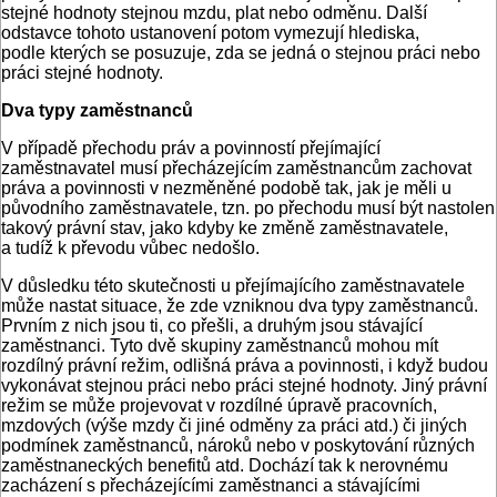
stejné hodnoty stejnou mzdu, plat nebo odměnu. Další
odstavce tohoto ustanovení potom vymezují hlediska,
podle kterých se posuzuje, zda se jedná o stejnou práci nebo
práci stejné hodnoty.
Dva typy zaměstnanců
V případě přechodu práv a povinností přejímající
zaměstnavatel musí přecházejícím zaměstnancům zachovat
práva a povinnosti v nezměněné podobě tak, jak je měli u
původního zaměstnavatele, tzn. po přechodu musí být nastolen
takový právní stav, jako kdyby ke změně zaměstnavatele,
a tudíž k převodu vůbec nedošlo.
V důsledku této skutečnosti u přejímajícího zaměstnavatele
může nastat situace, že zde vzniknou dva typy zaměstnanců.
Prvním z nich jsou ti, co přešli, a druhým jsou stávající
zaměstnanci. Tyto dvě skupiny zaměstnanců mohou mít
rozdílný právní režim, odlišná práva a povinnosti, i když budou
vykonávat stejnou práci nebo práci stejné hodnoty. Jiný právní
režim se může projevovat v rozdílné úpravě pracovních,
mzdových (výše mzdy či jiné odměny za práci atd.) či jiných
podmínek zaměstnanců, nároků nebo v poskytování různých
zaměstnaneckých benefitů atd. Dochází tak k nerovnému
zacházení s přecházejícími zaměstnanci a stávajícími