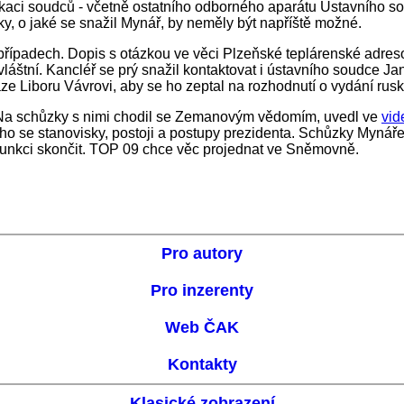
kaci soudců - včetně ostatního odborného aparátu Ústavního so
 o jaké se snažil Mynář, by neměly být napříště možné.
h případech. Dopis s otázkou ve věci Plzeňské teplárenské adr
láštní. Kancléř se prý snažil kontaktovat i ústavního soudce Jan
ze Liboru Vávrovi, aby se ho zeptal na rozhodnutí o vydání ru
. Na schůzky s nimi chodil se Zemanovým vědomím, uvedl ve
vid
čného se stanovisky, postoji a postupy prezidenta. Schůzky Myná
ve funkci skončit. TOP 09 chce věc projednat ve Sněmovně.
Pro autory
Pro inzerenty
Web ČAK
Kontakty
Klasické zobrazení