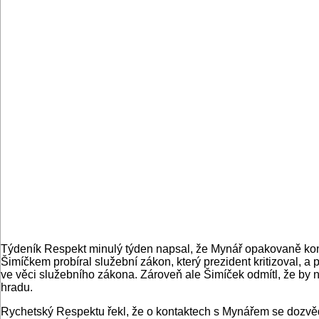
Týdeník Respekt minulý týden napsal, že Mynář opakovaně kon
Šimíčkem probíral služební zákon, který prezident kritizoval, a
ve věci služebního zákona. Zároveň ale Šimíček odmítl, že by 
hradu.
Rychetský Respektu řekl, že o kontaktech s Mynářem se dozvědě