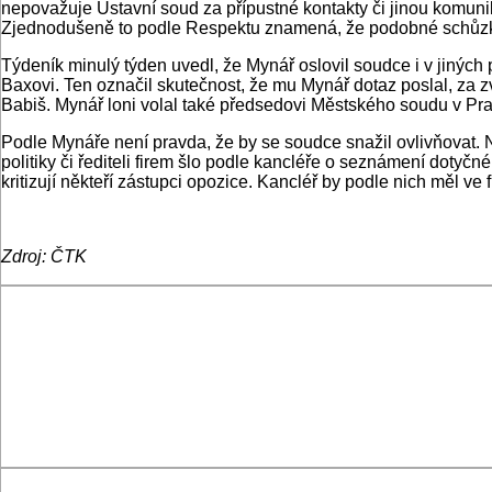
nepovažuje Ústavní soud za přípustné kontakty či jinou komuni
Zjednodušeně to podle Respektu znamená, že podobné schůzky,
Týdeník minulý týden uvedl, že Mynář oslovil soudce i v jinýc
Baxovi. Ten označil skutečnost, že mu Mynář dotaz poslal, za zv
Babiš. Mynář loni volal také předsedovi Městského soudu v Pra
Podle Mynáře není pravda, že by se soudce snažil ovlivňovat
politiky či řediteli firem šlo podle kancléře o seznámení doty
kritizují někteří zástupci opozice. Kancléř by podle nich měl 
Zdroj: ČTK