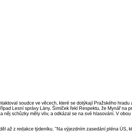
taktoval soudce ve věcech, které se dotýkají Pražského hrad
 případ Lesní správy Lány. Šimíček řekl Respektu, že Mynář na pr
na něj schůzky měly vliv, a odkázal se na své hlasování. V ob
l až z redakce týdeníku. "Na výjezdním zasedání pléna ÚS, kte