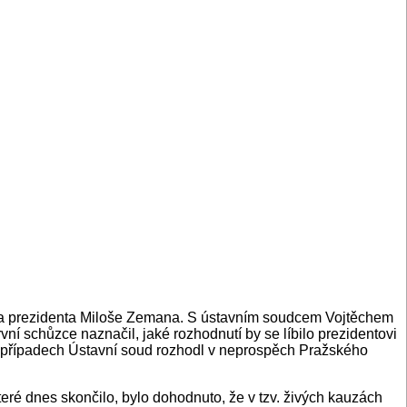
u a prezidenta Miloše Zemana. S ústavním soudcem Vojtěchem
vní schůzce naznačil, jaké rozhodnutí by se líbilo prezidentovi
ou případech Ústavní soud rozhodl v neprospěch Pražského
ré dnes skončilo, bylo dohodnuto, že v tzv. živých kauzách