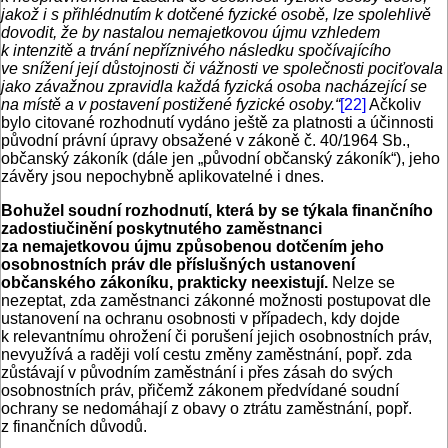
jakož i s přihlédnutím k dotčené fyzické osobě, lze spolehlivě
dovodit, že by nastalou nemajetkovou újmu vzhledem
k intenzitě a trvání nepříznivého následku spočívajícího
ve snížení její důstojnosti či vážnosti ve společnosti pociťovala
jako závažnou zpravidla každá fyzická osoba nacházející se
na místě a v postavení postižené fyzické osoby.“
[22]
Ačkoliv
bylo citované rozhodnutí vydáno ještě za platnosti a účinnosti
původní právní úpravy obsažené v zákoně č. 40/1964 Sb.,
občanský zákoník (dále jen „původní občanský zákoník“), jeho
závěry jsou nepochybně aplikovatelné i dnes.
Bohužel soudní rozhodnutí, která by se týkala finančního
zadostiučinění poskytnutého zaměstnanci
za nemajetkovou újmu způsobenou dotčením jeho
osobnostních práv dle příslušných ustanovení
občanského zákoníku, prakticky neexistují.
Nelze se
nezeptat, zda zaměstnanci zákonné možnosti postupovat dle
ustanovení na ochranu osobnosti v případech, kdy dojde
k relevantnímu ohrožení či porušení jejich osobnostních práv,
nevyužívá a raději volí cestu změny zaměstnání, popř. zda
zůstávají v původním zaměstnání i přes zásah do svých
osobnostních práv, přičemž zákonem předvídané soudní
ochrany se nedomáhají z obavy o ztrátu zaměstnání, popř.
z finan­čních důvodů.