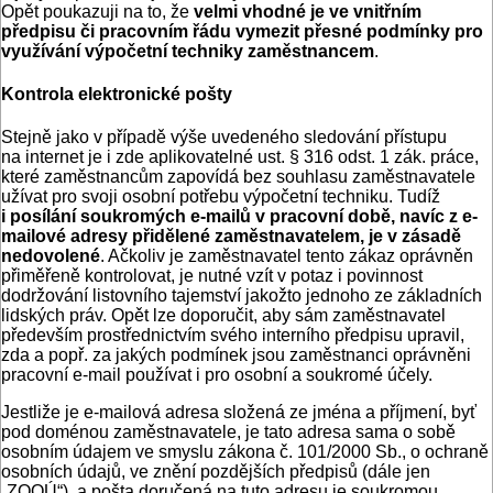
Opět poukazuji na to, že
velmi vhodné je ve vnitřním
předpisu či pracovním řádu vymezit přesné podmínky pro
využívání výpočetní techniky zaměstnancem
.
Kontrola elektronické pošty
Stejně jako v případě výše uvedeného sledování přístupu
na internet je i zde aplikovatelné ust. § 316 odst. 1 zák. práce,
které zaměstnancům zapovídá bez souhlasu zaměstnavatele
užívat pro svoji osobní potřebu výpočetní techniku. Tudíž
i posílání soukromých e-mailů v pracovní době, navíc z e-
mailové adresy přidělené zaměstnavatelem, je v zásadě
nedovolené
. Ačkoliv je zaměstnavatel tento zákaz oprávněn
přiměřeně kontrolovat, je nutné vzít v potaz i povinnost
dodržování listovního tajemství jakožto jednoho ze základních
lidských práv. Opět lze doporučit, aby sám zaměstnavatel
především prostřednictvím svého interního předpisu upravil,
zda a popř. za jakých podmínek jsou zaměstnanci oprávněni
pracovní e-mail používat i pro osobní a soukromé účely.
Jestliže je e-mailová adresa složená ze jména a příjmení, byť
pod doménou zaměstnavatele, je tato adresa sama o sobě
osobním údajem ve smyslu zákona č. 101/2000 Sb., o ochraně
osobních údajů, ve znění pozdějších předpisů (dále jen
„ZOOÚ“), a pošta doručená na tuto adresu je soukromou