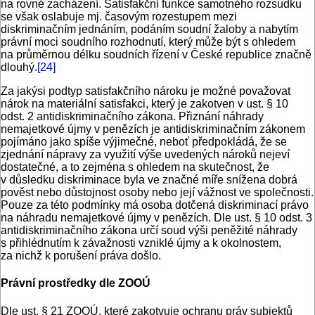
na rovné zacházení. Satisfakční funkce samotného rozsudku
se však oslabuje mj. časovým rozestupem mezi
diskriminačním jednáním, podáním soudní žaloby a nabytím
právní moci soudního rozhodnutí, který může být s ohledem
na průměrnou délku soudních řízení v České republice značně
dlouhý.
[24]
Za jakýsi podtyp satisfakčního nároku je možné považovat
nárok na materiální satisfakci, který je zakotven v ust. § 10
odst. 2 antidiskriminačního zákona. Přiznání náhrady
nemajetkové újmy v penězích je antidiskriminačním zákonem
pojímáno jako spíše výjimečné, neboť předpokládá, že se
zjednání nápravy za využití výše uvedených nároků nejeví
dostatečné, a to zejména s ohledem na skutečnost, že
v důsledku diskriminace byla ve značné míře snížena dobrá
pověst nebo důstojnost osoby nebo její vážnost ve společnosti.
Pouze za této podmínky má osoba dotčená diskriminací právo
na náhradu nemajetkové újmy v penězích. Dle ust. § 10 odst. 3
antidiskriminačního zákona určí soud výši peněžité náhrady
s přihlédnutím k závažnosti vzniklé újmy a k okolnostem,
za nichž k porušení práva došlo.
Právní prostředky dle ZOOÚ
Dle ust. § 21 ZOOÚ, které zakotvuje ochranu práv subjektů