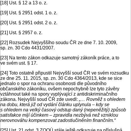
[18]
Ust. § 12 a 13 o. z.
[19]
Ust. § 2951 odst. 1 o. z.
[20]
Ust. § 2951 odst. 2 o. z.
[21]
Ust. § 2957 o. z.
[22]
Rozsudek Nejvyššího soudu ČR ze dne 7. 10. 2009,
sp. zn. 30 Cdo 4431/2007.
[23]
Na tento zákon odkazuje samotný zákoník práce, a to
ve svém ust. § 17.
[24]
Toto ostatně připustil Nejvyšší soud ČR ve svém rozsudku
ze dne 25. 11. 2015, sp. zn. 30 Cdo 4364/2013, kde se sice
jednalo o spor na ochranu osobnosti dle původního
občanského zákoníku, ovšem nepochybně lze tyto závěry
vztáhnout také na spory vyplývající z antidiskriminačního
zákona. Nejvyšší soud ČR zde uvedl:
„… Rovněž s ohledem
na dobu, která již od vydání článku uplynula – kdy se
s ohledem na velký časový odstup daný (nepeněžitý) způsob
satisfakce míjí účinkem – zpravidla nezbývá než vzniklou
nerovnováhu kompenzovat zadostiučiněním finančním.“
[25]
Ust. 21 odst. 3 ZOOÚ stále ještě odkazuje na příslušná