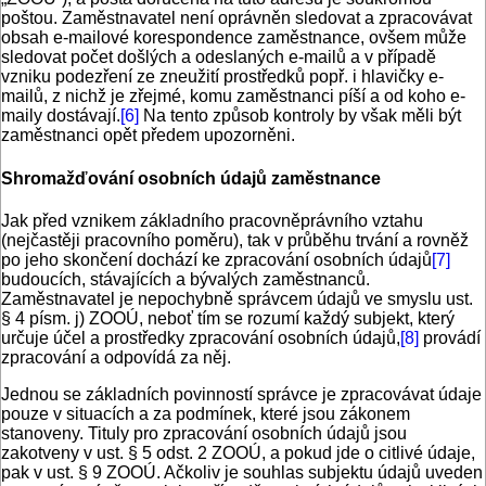
poštou. Zaměstnavatel není oprávněn sledovat a zpracovávat
obsah e-mailové korespondence zaměstnance, ovšem může
sledovat počet došlých a odeslaných e-mailů a v případě
vzniku podezření ze zneužití prostředků popř. i hlavičky e-
mailů, z nichž je zřejmé, komu zaměstnanci píší a od koho e-
maily dostávají.
[6]
Na tento způsob kontroly by však měli být
zaměstnanci opět předem upozorněni.
Shromažďování osobních údajů zaměstnance
Jak před vznikem základního pracovněprávního vztahu
(nejčastěji pracovního poměru), tak v průběhu trvání a rovněž
po jeho skončení dochází ke zpracování osobních údajů
[7]
budoucích, stávajících a bývalých zaměstnanců.
Zaměstnavatel je nepochybně správcem údajů ve smyslu ust.
§ 4 písm. j) ZOOÚ, neboť tím se rozumí každý subjekt, který
určuje účel a prostředky zpracování osobních údajů,
[8]
provádí
zpracování a odpovídá za něj.
Jednou se základních povinností správce je zpracovávat údaje
pouze v situacích a za podmínek, které jsou zákonem
stanoveny. Tituly pro zpracování osobních údajů jsou
zakotveny v ust. § 5 odst. 2 ZOOÚ, a pokud jde o citlivé údaje,
pak v ust. § 9 ZOOÚ. Ačkoliv je souhlas subjektu údajů uveden