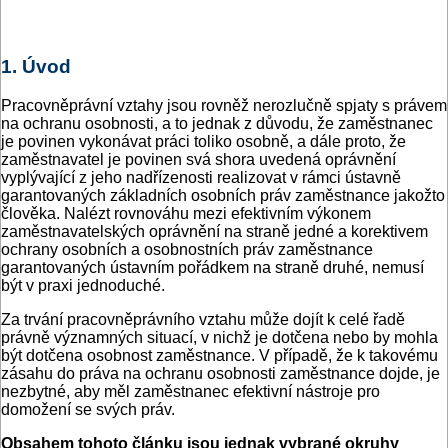
1. Úvod
Pracovněprávní vztahy jsou rovněž nerozlučně spjaty s právem
na ochranu osobnosti, a to jednak z důvodu, že zaměstnanec
je povinen vykonávat práci toliko osobně, a dále proto, že
zaměstnavatel je povinen svá shora uvedená oprávnění
vyplývající z jeho nadřízenosti realizovat v rámci ústavně
garantovaných základních osobních práv zaměstnance jakožto
člověka. Nalézt rovnováhu mezi efektivním výkonem
zaměstnavatelských oprávnění na straně jedné a korektivem
ochrany osobních a osobnostních práv zaměstnance
garantovaných ústavním pořádkem na straně druhé, nemusí
být v praxi jednoduché.
Za trvání pracovněprávního vztahu může dojít k celé řadě
právně významných situací, v nichž je dotčena nebo by mohla
být dotčena osobnost zaměstnance. V případě, že k takovému
zásahu do práva na ochranu osobnosti zaměstnance dojde, je
nezbytné, aby měl zaměstnanec efektivní nástroje pro
domožení se svých práv.
Obsahem tohoto článku jsou jednak vybrané okruhy