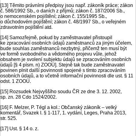
[13]
Těmito právními předpisy jsou např. zákoník práce; zákon
č. 586/1992 Sb., o daních z příjmů; zákon č. 187/2006 Sb.,
o nemocenském pojištění; zákon č. 155/1995 Sb.,
o důchodovém pojištění; zákon č. 48/1997 Sb., o veřejném
zdravotním pojištění atd.
[14]
Samozřejmě, pokud by zaměstnavatel přistoupil
ke zpracování osobních údajů zaměstnanců za jiným účelem,
bude souhlas zaměstnanců nezbytný, přičemž ten musí být
ve formě svobodného a vědomého projevu vůle, jehož
obsahem je svolení subjektu údajů se zpracováním osobních
údajů [§ 4 písm. n) ZOOÚ]. Stejně tak bude zaměstnavatel
povinen plnit další povinnosti spojené s tímto zpracováním
osobních údajů, a to včetně informační povinnosti dle ust. § 11
odst. 1 ZOOÚ.
[15]
Rozsudek Nejvyššího soudu ČR ze dne 3. 12. 2002,
sp. zn. 28 Cdo 1524/2002.
[16]
F. Melzer, P. Tégl a kol.: Občanský zákoník – velký
komentář, Svazek I. § 1-117, 1. vydání, Leges, Praha 2013,
str. 525.
[17]
Ust. § 14 o. z.