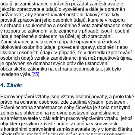
údajů, je zaměstnanec oprávněn požádat zaměstnavatele
jakožto zpracovatele údajů o vysvětlení a dále je oprávněn
požadovat, aby zaměstnavatel odstranil takový stav, kdy
provádí zpracování jeho osobních údajů, které je v rozporu
s ochranou soukromého a osobního života zaměstnance nebo
v rozporu se zákonem, a to zejména v případě, jsou-li osobní
údaje nepřesné s ohledem na účel jejich zpracování.
Zaměstnanec je v takovém případě oprávněn požadovat
blokování osobního údaje, provedení opravy, doplnění nebo
likvidaci osobních údajů. V případě, že v důsledku zpracování
osobních údajů vznikla zaměstnanci jiná než majetková újma,
je oprávněn se domáhat svých práv dle ustanovení
občanského zákoníku na ochranu osobnosti tak, jak bylo
uvedeno výše.
[25]
4. Závěr
Pracovněprávní vztahy jsou vztahy osobní povahy, a proto také
právo na ochranu osobnosti zde zaujímá výsadní postavení.
Právní ochrana zaměstnance coby člověka je zcela nezbytná
zejména s ohledem na nerovné postavení zaměstnance
a zaměstnavatele v základním pracovněprávním vztahu, jehož
objektem je výkon závislé práce. Zejména v souvislosti
s kontrolními oprávněními zaměstnavatele byly v tomto článku
předestřeny možné zásahy do práva na ochrany osobnosti