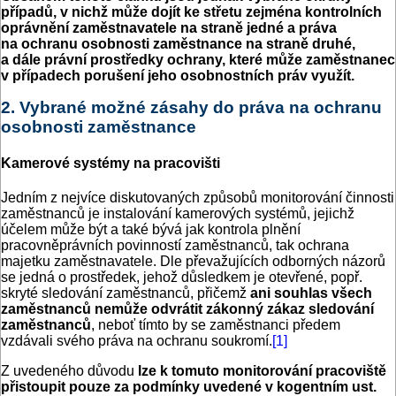
případů, v nichž může dojít ke střetu zejména kontrolních
oprávnění zaměstnavatele na straně jedné a práva
na ochranu osobnosti zaměstnance na straně druhé,
a dále právní prostředky ochrany, které může zaměstnanec
v případech porušení jeho osobnostních práv využít.
2. Vybrané možné zásahy do práva na ochranu
osobnosti zaměstnance
Kamerové systémy na pracovišti
Jedním z nejvíce diskutovaných způsobů monitorování činnosti
zaměstnanců je instalování kamerových systémů, jejichž
účelem může být a také bývá jak kontrola plnění
pracovněprávních povinností zaměstnanců, tak ochrana
majetku zaměstnavatele. Dle převažujících odborných názorů
se jedná o prostředek, jehož důsledkem je otevřené, popř.
skryté sledování zaměstnanců, přičemž
ani souhlas všech
zaměstnanců nemůže odvrátit zákonný zákaz sledování
zaměstnanců
, neboť tímto by se zaměstnanci předem
vzdávali svého práva na ochranu soukromí.
[1]
Z uvedeného důvodu
lze k tomuto monitorování pracoviště
přistoupit pouze za podmínky uvedené v kogentním ust.