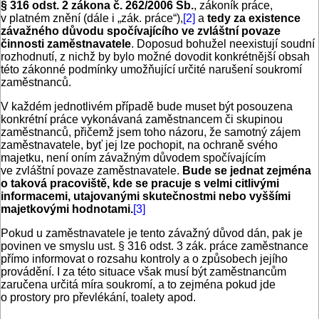
§ 316 odst. 2 zákona č. 262/2006 Sb.
, zákoník práce,
v platném znění (dále i „zák. práce“),
[2]
a
tedy za existence
závažného důvodu spočívajícího ve zvláštní povaze
činnosti zaměstnavatele
. Doposud bohužel neexistují soudní
rozhodnutí, z nichž by bylo možné dovodit konkrétnější obsah
této zákonné podmínky umožňující určité narušení soukromí
zaměstnanců.
V každém jednotlivém případě bude muset být posouzena
konkrétní práce vykonávaná zaměstnancem či skupinou
zaměstnanců, přičemž jsem toho názoru, že samotný zájem
zaměstnavatele, byť jej lze pochopit, na ochraně svého
majetku, není oním závažným důvodem spočívajícím
ve zvláštní povaze zaměstnavatele.
Bude se jednat zejména
o taková pracoviště, kde se pracuje s velmi citlivými
informacemi, utajovanými skutečnostmi nebo vyššími
majetkovými hodnotami.
[3]
Pokud u zaměstnavatele je tento závažný důvod dán, pak je
povinen ve smyslu ust. § 316 odst. 3 zák. práce zaměstnance
přímo informovat o rozsahu kontroly a o způsobech jejího
provádění. I za této situace však musí být zaměstnancům
zaručena určitá míra soukromí, a to zejména pokud jde
o prostory pro převlékání, toalety apod.