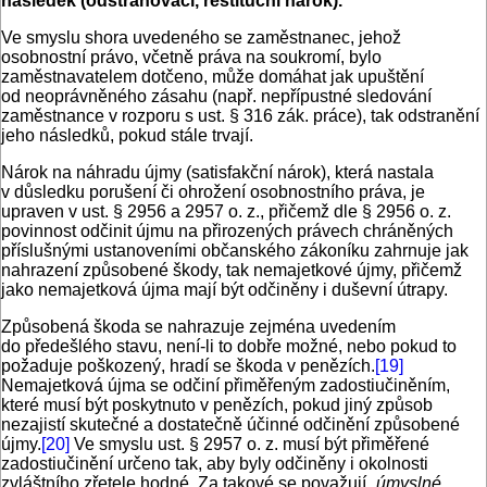
následek (odstraňovací, restituční nárok).
Ve smyslu shora uvedeného se zaměstnanec, jehož
osobnostní právo, včetně práva na soukromí, bylo
zaměstnavatelem dotčeno, může domáhat jak upuštění
od neoprávněného zásahu (např. nepřípustné sledování
zaměstnance v rozporu s ust. § 316 zák. práce), tak odstranění
jeho následků, pokud stále trvají.
Nárok na náhradu újmy (satisfakční nárok), která nastala
v důsledku porušení či ohrožení osobnostního práva, je
upraven v ust. § 2956 a 2957 o. z., přičemž dle § 2956 o. z.
povinnost odčinit újmu na přirozených právech chráněných
příslušnými ustanoveními občanského zákoníku zahrnuje jak
nahrazení způsobené škody, tak nemajetkové újmy, přičemž
jako nemajetková újma mají být odčiněny i duševní útrapy.
Způsobená škoda se nahrazuje zejména uvedením
do předešlého stavu, není-li to dobře možné, nebo pokud to
požaduje poškozený, hradí se škoda v penězích.
[19]
Nemajetková újma se odčiní přiměřeným zadostiučiněním,
které musí být poskytnuto v penězích, pokud jiný způsob
nezajistí skutečné a dostatečně účinné odčinění způsobené
újmy.
[20]
Ve smyslu ust. § 2957 o. z. musí být přiměřené
zadostiučinění určeno tak, aby byly odčiněny i okolnosti
zvláštního zřetele hodné. Za takové se považují
„úmyslné