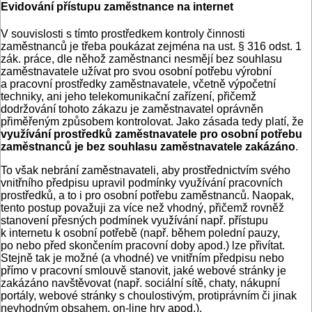
Evidování přístupu zaměstnance na internet
V souvislosti s tímto prostředkem kontroly činnosti
zaměstnanců je třeba poukázat zejména na ust. § 316 odst. 1
zák. práce, dle něhož zaměstnanci nesmějí bez souhlasu
zaměstnavatele užívat pro svou osobní potřebu výrobní
a pracovní prostředky zaměstnavatele, včetně výpočetní
techniky, ani jeho telekomunikační zařízení, přičemž
dodržování tohoto zákazu je zaměstnavatel oprávněn
přiměřeným způsobem kontrolovat. Jako zásada tedy platí, že
využívání prostředků zaměstnavatele pro osobní potřebu
zaměstnanců je bez souhlasu zaměstnavatele zakázáno
.
To však nebrání zaměstnavateli, aby prostřednictvím svého
vnitřního předpisu upravil podmínky využívání pracovních
prostředků, a to i pro osobní potřebu zaměstnanců. Naopak,
tento postup považuji za více než vhodný, přičemž rovněž
stanovení přesných podmínek využívání např. přístupu
k internetu k osobní potřebě (např. během polední pauzy,
po nebo před skončením pracovní doby apod.) lze přivítat.
Stejně tak je možné (a vhodné) ve vnitřním předpisu nebo
přímo v pracovní smlouvě stanovit, jaké webové stránky je
zakázáno navštěvovat (např. sociální sítě, chaty, nákupní
portály, webové stránky s choulostivým, protiprávním či jinak
nevhodným obsahem, on-line hry apod.).