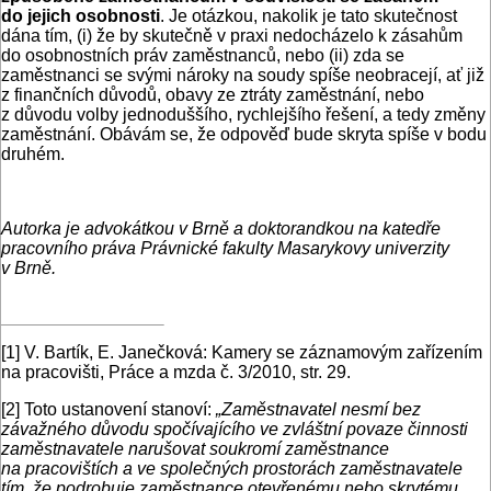
do jejich osobnosti
. Je otázkou, nakolik je tato skutečnost
dána tím, (i) že by skutečně v praxi nedocházelo k zásahům
do osobnostních práv zaměstnanců, nebo (ii) zda se
zaměstnanci se svými nároky na soudy spíše neobracejí, ať již
z finančních důvodů, obavy ze ztráty zaměstnání, nebo
z důvodu volby jednoduššího, rychlejšího řešení, a tedy změny
zaměstnání. Obávám se, že odpověď bude skryta spíše v bodu
druhém.
Autorka je advokátkou v Brně a doktorandkou na katedře
pracovního práva Právnické fakulty Masarykovy univerzity
v Brně.
[1]
V. Bartík, E. Janečková: Kamery se záznamovým zařízením
na pracovišti, Práce a mzda č. 3/2010, str. 29.
[2]
Toto ustanovení stanoví:
„Zaměstnavatel nesmí bez
závažného důvodu spočívajícího ve zvláštní povaze činnosti
zaměstnavatele narušovat soukromí zaměstnance
na pracovištích a ve společných prostorách zaměstnavatele
tím, že podrobuje zaměstnance otevřenému nebo skrytému