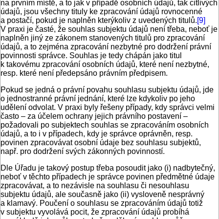
na prvním místě, a to jak v případě osobních údajů, tak citlivých
údajů, jsou všechny tituly ke zpracování údajů rovnocenné
a postačí, pokud je naplněn kterýkoliv z uvedených titulů.
[9]
V praxi je časté, že souhlas subjektu údajů není třeba, neboť je
naplněn jiný ze zákonem stanovených titulů pro zpracování
údajů, a to zejména zpracování nezbytné pro dodržení právní
povinnosti správce. Souhlas je tedy chápán jako titul
k takovému zpracování osobních údajů, které není nezbytné,
resp. které není předepsáno právním předpisem.
Pokud se jedná o právní povahu souhlasu subjektu údajů, jde
o jednostranné právní jednání, které lze kdykoliv po jeho
udělení odvolat. V praxi byly řešeny případy, kdy správci velmi
často – za účelem ochrany jejich právního postavení –
požadovali po subjektech souhlas se zpracováním osobních
údajů, a to i v případech, kdy je správce oprávněn, resp.
povinen zpracovávat osobní údaje bez souhlasu subjektů,
např. pro dodržení svých zákonných povinností.
Dle Úřadu je takový postup třeba posoudit jako (i) nadbytečný,
neboť v těchto případech je správce povinen předmětné údaje
zpracovávat, a to nezávisle na souhlasu či nesouhlasu
subjektu údajů, ale současně jako (ii) vysloveně nesprávný
a klamavý. Poučení o souhlasu se zpracováním údajů totiž
v subjektu vyvolává pocit, že zpracování údajů probíhá