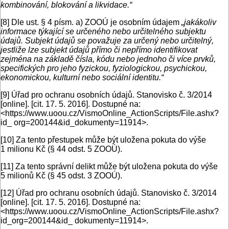
kombinování, blokování a likvidace.“
[8]
Dle ust. § 4 písm. a) ZOOÚ je osobním údajem
„jakákoliv
informace týkající se určeného nebo určitelného subjektu
údajů. Subjekt údajů se považuje za určený nebo určitelný,
jestliže lze subjekt údajů přímo či nepřímo identifikovat
zejména na základě čísla, kódu nebo jednoho či více prvků,
specifických pro jeho fyzickou, fyziologickou, psychickou,
ekonomickou, kulturní nebo sociální identitu.“
[9]
Úřad pro ochranu osobních údajů. Stanovisko č. 3/2014
[online]. [cit. 17. 5. 2016]. Dostupné na:
<https://www.uoou.cz/VismoOnline_ActionScripts/File.ashx?
id_ org=200144&id_dokumenty=11914>.
[10]
Za tento přestupek může být uložena pokuta do výše
1 milionu Kč (§ 44 odst. 5 ZOOÚ).
[11]
Za tento správní delikt může být uložena pokuta do výše
5 milionů Kč (§ 45 odst. 3 ZOOÚ).
[12]
Úřad pro ochranu osobních údajů. Stanovisko č. 3/2014
[online]. [cit. 17. 5. 2016]. Dostupné na:
<https://www.uoou.cz/VismoOnline_ActionScripts/File.ashx?
id_org=200144&id_ dokumenty=11914>.