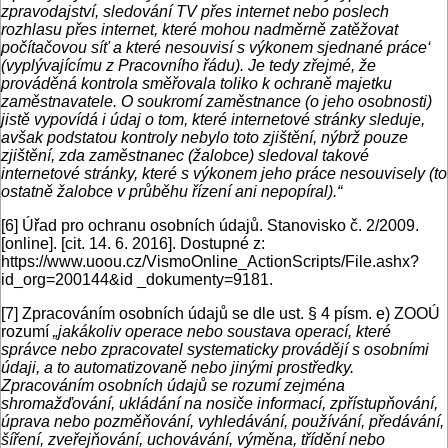
zpravodajství, sledování TV přes internet nebo poslech
rozhlasu přes internet, které mohou nadměrně zatěžovat
počítačovou síť a které nesouvisí s výkonem sjednané práce‘
(vyplývajícímu z Pracovního řádu). Je tedy zřejmé, že
prováděná kontrola směřovala toliko k ochraně majetku
zaměstnavatele. O soukromí zaměstnance (o jeho osobnosti)
jistě vypovídá i údaj o tom, které internetové stránky sleduje,
avšak podstatou kontroly nebylo toto zjištění, nýbrž pouze
zjištění, zda zaměstnanec (žalobce) sledoval takové
internetové stránky, které s výkonem jeho práce nesouvisely (to
ostatně žalobce v průběhu řízení ani nepopíral).“
[6]
Úřad pro ochranu osobních údajů. Stanovisko č. 2/2009.
[online]. [cit. 14. 6. 2016]. Dostupné z:
https://www.uoou.cz/VismoOnline_ActionScripts/File.ashx?
id_org=200144&id _dokumenty=9181.
[7]
Zpracováním osobních údajů se dle ust. § 4 písm. e) ZOOÚ
rozumí
„jakákoliv operace nebo soustava operací, které
správce nebo zpracovatel systematicky provádějí s osobními
údaji, a to automatizovaně nebo jinými prostředky.
Zpracováním osobních údajů se rozumí zejména
shromažďování, ukládání na nosiče informací, zpřístupňování,
úprava nebo pozměňování, vyhledávání, používání, předávání,
šíření, zveřejňování, uchovávání, výměna, třídění nebo