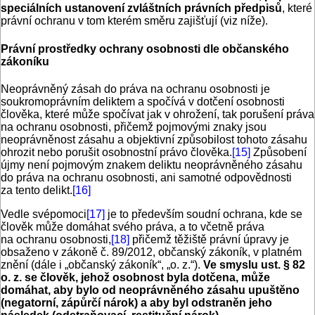
speciálních ustanovení zvláštních právních předpisů
, které
právní ochranu v tom kterém směru zajišťují (viz níže).
Právní prostředky ochrany osobnosti dle občanského
zákoníku
Neoprávněný zásah do práva na ochranu osobnosti je
soukromoprávním deliktem a spočívá v dotčení osobnosti
člověka, které může spočívat jak v ohrožení, tak porušení práva
na ochranu osobnosti, přičemž pojmovými znaky jsou
neoprávněnost zásahu a objektivní způsobilost tohoto zásahu
ohrozit nebo porušit osobnostní právo člověka.
[15]
Způsobení
újmy není pojmovým znakem deliktu neoprávněného zásahu
do práva na ochranu osobnosti, ani samotné odpovědnosti
za tento delikt.
[16]
Vedle svépomoci
[17]
je to především soudní ochrana, kde se
člověk může domáhat svého práva, a to včetně práva
na ochranu osobnosti,
[18]
přičemž těžiště právní úpravy je
obsaženo v zákoně č. 89/2012, občanský zákoník, v platném
znění (dále i „občanský zákoník“, „o. z.“).
Ve smyslu ust. § 82
o. z. se člověk, jehož osobnost byla dotčena, může
domáhat, aby bylo od ne­oprávněného zásahu upuštěno
(negatorní, zápůrčí nárok) a aby byl odstraněn jeho