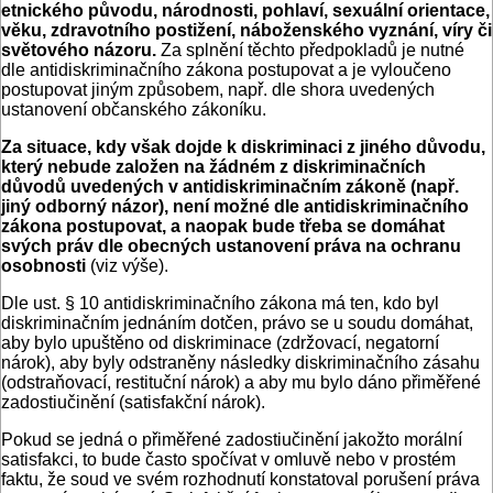
etnického původu, národnosti, pohlaví, sexuální orientace,
věku, zdravotního postižení, náboženského vyznání, víry či
světového názoru.
Za splnění těchto předpokladů je nutné
dle antidiskriminačního zákona postupovat a je vyloučeno
postupovat jiným způsobem, např. dle shora uvedených
ustanovení občanského zákoníku.
Za situace, kdy však dojde k diskriminaci z jiného důvodu,
který nebude založen na žádném z diskriminačních
důvodů uvedených v antidiskriminačním zákoně (např.
jiný odborný názor), není možné dle antidiskriminačního
zákona postupovat, a naopak bude třeba se domáhat
svých práv dle obecných ustanovení práva na ochranu
osobnosti
(viz výše).
Dle ust. § 10 antidiskriminačního zákona má ten, kdo byl
diskriminačním jednáním dotčen, právo se u soudu domáhat,
aby bylo upuštěno od diskriminace (zdržovací, negatorní
nárok), aby byly odstraněny následky diskriminačního zásahu
(odstraňovací, restituční nárok) a aby mu bylo dáno přiměřené
zadostiučinění (satisfakční nárok).
Pokud se jedná o přiměřené zadostiučinění jakožto morální
satisfakci, to bude často spočívat v omluvě nebo v prostém
faktu, že soud ve svém rozhodnutí konstatoval porušení práva