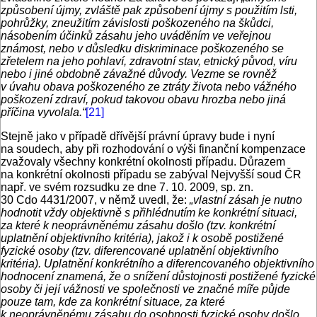
způsobení újmy, zvláště pak způsobení újmy s použitím lsti,
pohrůžky, zneužitím závislosti poškozeného na škůdci,
násobením účinků zásahu jeho uváděním ve veřejnou
známost, nebo v důsledku diskriminace poškozeného se
zřetelem na jeho pohlaví, zdravotní stav, etnický původ, víru
nebo i jiné obdobně závažné důvody. Vezme se rovněž
v úvahu obava poškozeného ze ztráty života nebo vážného
poškození zdraví, pokud takovou obavu hrozba nebo jiná
příčina vyvolala.“
[21]
Stejně jako v případě dřívější právní úpravy bude i nyní
na soudech, aby při rozhodování o výši finanční kompenzace
zvažovaly všechny konkrétní okolnosti případu. Důrazem
na konkrétní okolnosti případu se zabýval Nejvyšší soud ČR
např. ve svém rozsudku ze dne 7. 10. 2009, sp. zn.
30 Cdo 4431/2007, v němž uvedl, že:
„vlastní zásah je nutno
hodnotit vždy objektivně s přihlédnutím ke konkrétní situaci,
za které k neoprávněnému zásahu došlo (tzv. konkrétní
uplatnění objektivního kritéria), jakož i k osobě postižené
fyzické osoby (tzv. diferencované uplatnění objektivního
kritéria). Uplatnění konkrétního a diferencovaného objektivního
hodnocení znamená, že o snížení důstojnosti postižené fyzické
osoby či její vážnosti ve společnosti ve značné míře půjde
pouze tam, kde za konkrétní situace, za které
k neoprávněnému zásahu do osobnosti fyzické osoby došlo,