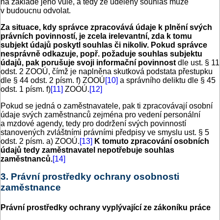
na základě jeho vůle, a tedy že udělený souhlas může
v budoucnu odvolat.
Za situace, kdy správce zpracovává údaje k plnění svých
právních povinností, je zcela irelevantní, zda k tomu
subjekt údajů poskytl souhlas či nikoliv. Pokud správce
nesprávně odkazuje, popř. požaduje souhlas subjektu
údajů, pak porušuje svoji informační povinnost
dle ust. § 11
odst. 2 ZOOÚ, čímž je naplněna skutková podstata přestupku
dle § 44 odst. 2 písm. f) ZOOÚ
[10]
a správního deliktu dle § 45
odst. 1 písm. f)
[11]
ZOOÚ.
[12]
Pokud se jedná o zaměstnavatele, pak ti zpracovávají osobní
údaje svých zaměstnanců zejména pro vedení personální
a mzdové agendy, tedy pro dodržení svých povinností
stanovených zvláštními právními předpisy ve smyslu ust. § 5
odst. 2 písm. a) ZOOÚ.
[13]
K tomuto zpracování osobních
údajů tedy zaměstnavatel nepotřebuje souhlas
zaměstnanců.
[14]
3. Právní prostředky ochrany osobnosti
zaměstnance
Právní prostředky ochrany vyplývající ze zákoníku práce