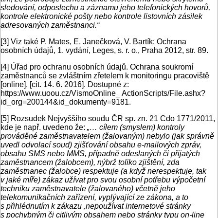
sledování, odposlechu a záznamu jeho telefonických hovorů,
kontrole elektronické pošty nebo kontrole listovních zásilek
adresovaných zaměstnanci.“
[3]
Viz také P. Mates, E. Janečková, V. Bartík: Ochrana
osobních údajů, 1. vydání, Leges, s. r. o., Praha 2012, str. 89.
[4]
Úřad pro ochranu osobních údajů. Ochrana soukromí
zaměstnanců se zvláštním zřetelem k monitoringu pracoviště
[online]. [cit. 14. 6. 2016]. Dostupné z:
https://www.uoou.cz/VismoOnline_ ActionScripts/File.ashx?
id_org=200144&id_dokumenty=9181.
[5]
Rozsudek Nejvyššího soudu ČR sp. zn. 21 Cdo 1771/2011,
kde je např. uvedeno že:
„… cílem (smyslem) kontroly
prováděné zaměstnavatelem (žalovaným) nebylo (jak správně
uvedl odvolací soud) zjišťování obsahu e-mailových zpráv,
obsahu SMS nebo MMS, případně odeslaných či přijatých
zaměstnancem (žalobcem), nýbrž toliko zjištění, zda
zaměstnanec (žalobce) respektuje (a když nerespektuje, tak
v jaké míře) zákaz užívat pro svou osobní potřebu výpočetní
techniku zaměstnavatele (žalovaného) včetně jeho
telekomunikačních zařízení, vyplývající ze zákona, a to
s přihlédnutím k zákazu ‚nepoužívat internetové stránky
s pochybným či citlivým obsahem nebo stránky typu on-line