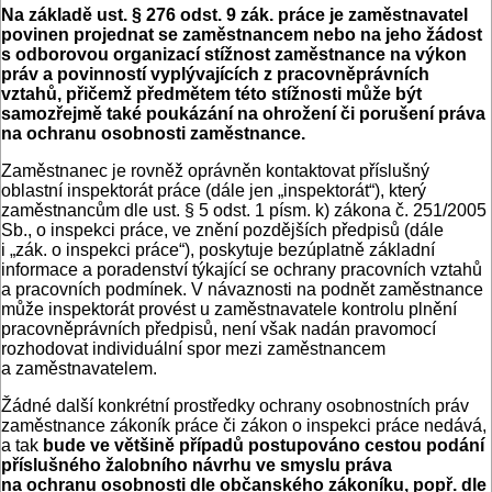
Na základě ust. § 276 odst. 9 zák. práce je zaměstnavatel
povinen projednat se zaměstnancem nebo na jeho žádost
s odborovou organizací stížnost zaměstnance na výkon
práv a povinností vyplývajících z pracovněprávních
vztahů, přičemž předmětem této stížnosti může být
samozřejmě také poukázání na ohrožení či porušení práva
na ochranu osobnosti zaměstnance.
Zaměstnanec je rovněž oprávněn kontaktovat příslušný
oblastní inspektorát práce (dále jen „inspektorát“), který
zaměstnancům dle ust. § 5 odst. 1 písm. k) zákona č. 251/2005
Sb., o inspekci práce, ve znění pozdějších předpisů (dále
i „zák. o inspekci práce“), poskytuje bezúplatně základní
informace a poradenství týkající se ochrany pracovních vztahů
a pracovních podmínek. V návaznosti na podnět zaměstnance
může inspektorát provést u zaměstnavatele kontrolu plnění
pracovněprávních předpisů, není však nadán pravomocí
rozhodovat individuální spor mezi zaměstnancem
a zaměstnavatelem.
Žádné další konkrétní prostředky ochrany osobnostních práv
zaměstnance zákoník práce či zákon o inspekci práce nedává,
a tak
bude ve většině případů postupováno cestou podání
příslušného žalobního návrhu ve smyslu práva
na ochranu osobnosti dle občanského zákoníku, popř. dle