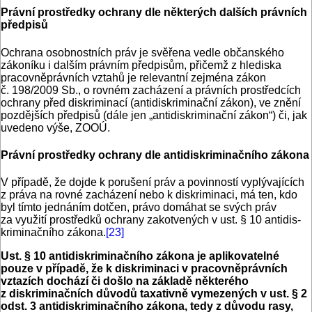
Právní prostředky ochrany dle některých dalších právních
předpisů
Ochrana osobnostních práv je svěřena vedle občanského
zákoníku i dalším právním předpisům, přičemž z hlediska
pracovněprávních vztahů je relevantní zejména zákon
č. 198/2009 Sb., o rovném zacházení a právních prostředcích
ochrany před diskriminací (antidiskriminační zákon), ve znění
pozdějších předpisů (dále jen „antidiskriminační zákon“) či, jak
uvedeno výše, ZOOÚ.
Právní prostředky ochrany dle antidiskriminačního zákona
V případě, že dojde k porušení práv a povinností vyplývajících
z práva na rovné zacházení nebo k diskriminaci, má ten, kdo
byl tímto jednáním dotčen, právo domáhat se svých práv
za využití prostředků ochrany zakotvených v ust. § 10 antidis­
kriminačního zákona.
[23]
Ust. § 10 antidiskriminačního zákona je aplikovatelné
pouze v případě, že k diskriminaci v pracovněprávních
vztazích dochází či došlo na základě některého
z diskriminačních důvodů taxativně vymezených v ust. § 2
odst. 3 antidiskriminačního zákona, tedy z důvodu rasy,