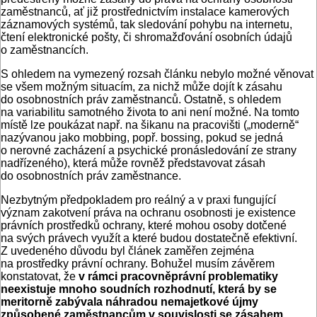
zaměstnanců, ať již prostřednictvím instalace kamerových
záznamových systémů, tak sledování pohybu na internetu,
čtení elektronické pošty, či shromažďování osobních údajů
o zaměstnancích.
S ohledem na vymezený rozsah článku nebylo možné věnovat
se všem možným situacím, za nichž může dojít k zásahu
do osobnostních práv zaměstnanců. Ostatně, s ohledem
na variabilitu samotného života to ani není možné. Na tomto
místě lze poukázat např. na šikanu na pracovišti („moderně“
nazývanou jako mobbing, popř. bossing, pokud se jedná
o nerovné zacházení a psychické pronásledování ze strany
nadřízeného), která může rovněž představovat zásah
do osobnostních práv zaměstnance.
Nezbytným předpokladem pro reálný a v praxi fungující
význam zakotvení práva na ochranu osobnosti je existence
právních prostředků ochrany, které mohou osoby dotčené
na svých právech využít a které budou dostatečně efektivní.
Z uvedeného důvodu byl článek zaměřen zejména
na prostředky právní ochrany. Bohužel musím závěrem
konstatovat, že
v rámci pracovněprávní problematiky
neexistuje mnoho soudních rozhodnutí, která by se
meritorně zabývala náhradou nemajetkové újmy
způsobené zaměstnancům v souvislosti se zásahem