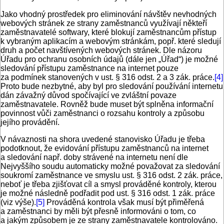
Jako vhodný prostředek pro eliminování návštěv nevhodných
webových stránek ze strany zaměstnanců využívají někteří
zaměstnavatelé softwary, které blokují zaměstnancům přístup
k vybraným aplikacím a webovým stránkám, popř. které sledují
druh a počet navštívených webových stránek. Dle názoru
Úřadu pro ochranu osobních údajů (dále jen „Úřad“) je možné
sledování přístupu zaměstnance na internet pouze
za podmínek stanovených v ust. § 316 odst. 2 a 3 zák. práce.
[4]
Proto bude nezbytné, aby byl pro sledování používání internetu
dán závažný důvod spočívající ve zvláštní povaze
zaměstnavatele. Rovněž bude muset být splněna informační
povinnost vůči zaměstnanci o rozsahu kontroly a způsobu
jejího provádění.
V návaznosti na shora uvedené stanovisko Úřadu je třeba
podotknout, že evidování přístupu zaměstnanců na internet
a sledování např. doby strávené na internetu není dle
Nejvyššího soudu automaticky možné považovat za sledování
soukromí zaměstnance ve smyslu ust. § 316 odst. 2 zák. práce,
neboť je třeba zjišťovat cíl a smysl prováděné kontroly, kterou
je možné následně podřadit pod ust. § 316 odst. 1 zák. práce
(viz výše).
[5]
Prováděná kontrola však musí být přiměřená
a zaměstnanci by měli být přesně informováni o tom, co
a jakým způsobem je ze strany zaměstnavatele kontrolováno.