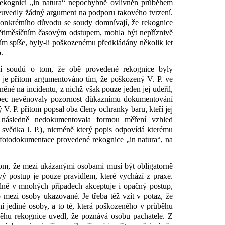
rekognici „in natura“ nepochybně ovlivněn průběhem
neuvedly žádný argument na podporu takového tvrzení.
konkrétního důvodu se soudy domnívají, že rekognice
 pětiměsíčním časovým odstupem, mohla být nepříznivě
 tím spíše, byly-li poškozenému předkládány několik let
.
ení soudů o tom, že obě provedené rekognice byly
je přitom argumentováno tím, že poškozený V. P. ve
né na incidentu, z nichž však pouze jeden jej udeřil,
ůbec nevěnovaly pozornost důkaznímu dokumentování
. P. přitom popsal oba členy ochranky baru, kteří jej
ě následně nedokumentovala formou měření vzhled
svědka J. P.), nicméně který popis odpovídá kterému
 fotodokumentace provedené rekognice „in natura“, na
 tom, že mezi ukázanými osobami musí být obligatorně
 postup je pouze pravidlem, které vychází z praxe.
lně v mnohých případech akceptuje i opačný postup,
 mezi osoby ukazované. Je třeba též vzít v potaz, že
í jediné osoby, a to té, která poškozeného v průběhu
ěhu rekognice uvedl, že poznává osobu pachatele. Z