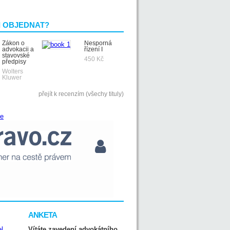
I OBJEDNAT?
Zákon o
Nesporná
advokacii a
řízení I
stavovské
450 Kč
předpisy
Wolters
Kluwer
přejít k recenzím (všechy tituly)
ANKETA
Vítáte zavedení advokátního