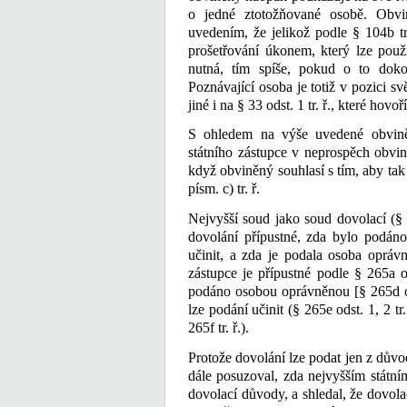
o jedné ztotožňované osobě. Obvin
uvedením, že jelikož podle § 104b tr.
prošetřování úkonem, který lze použ
nutná, tím spíše, pokud o to dok
Poznávající osoba je totiž v pozici s
jiné i na § 33 odst. 1 tr. ř., které hovo
S ohledem na výše uvedené obvině
státního zástupce v neprospěch obvi
když obviněný souhlasí s tím, aby tak
písm. c) tr. ř.
Nejvyšší soud jako soud dovolací (§ 2
dovolání přípustné, zda bylo podáno
učinit, a zda je podala osoba oprávn
zástupce je přípustné podle § 265a od
podáno osobou oprávněnou [§ 265d odst
lze podání učinit (§ 265e odst. 1, 2 tr
265f tr. ř.).
Protože dovolání lze podat jen z důvo
dále posuzoval, zda nejvyšším státn
dovolací důvody, a shledal, že dovolac