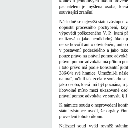
kontextu jednotlivých úkonů provede
pachatelem je myšlena osoba, kte
související zranění.
Následně se nejvyšší státní zástupce 
dopustit procesního pochybení, kd
výpovědi poškozeného V. P., která př
realizována jako neodkladný úkon př
nelze hovořit ani o obviněném, ani o 
v postavení podezřelého a jako tak
pouze právo na právní pomoc advokáta 
právní pomoc advokáta má přitom podl
i toto právo má podle konstantní judi
386/04) své hranice. Umožnil-li násle
natura“, učinil tak zcela v souladu se
jako osoba, která má být poznána, a j
libovolné místo mezi ukazované osob
právní pomoc advokáta ve smyslu § 158 o
K námitce soudu o neprovedení konfr
státní zástupce uvedl, že orgány či
provedení tohoto úkonu.
Nalézací soud vytkl rovněž státní