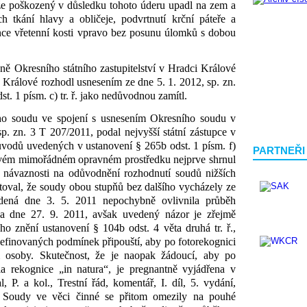
ě, že poškozený v důsledku tohoto úderu upadl na zem a
tkání hlavy a obličeje, podvrtnutí krční páteře a
ce vřetenní kosti vpravo bez posunu úlomků s dobou
ně Okresního státního zastupitelství v Hradci Králové
i Králové rozhodl usnesením ze dne 5. 1. 2012, sp. zn.
st. 1 písm. c) tr. ř. jako nedůvodnou zamítl.
ího soudu ve spojení s usnesením Okresního soudu v
p. zn. 3 T 207/2011, podal nejvyšší státní zástupce v
vodů uvedených v ustanovení § 265b odst. 1 písm. f)
PARTNEŘI
ve svém mimořádném opravném prostředku nejprve shrnul
V návaznosti na odůvodnění rozhodnutí soudů nižších
atoval, že soudy obou stupňů bez dalšího vycházely ze
vedená dne 3. 5. 2011 nepochybně ovlivnila průběh
hla dne 27. 9. 2011, avšak uvedený názor je zřejmě
o znění ustanovení § 104b odst. 4 věta druhá tr. ř.,
definovaných podmínek připouští, aby po fotorekognici
 osoby. Skutečnost, že je naopak žádoucí, aby po
ala rekognice „in natura“, je pregnantně vyjádřena v
, P. a kol., Trestní řád, komentář, I. díl, 5. vydání,
. Soudy ve věci činné se přitom omezily na pouhé