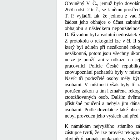
Obviněný V. Č., jemuž bylo dovolání
265h odst. 2 tr. ř., se k němu prost
T. P. vyjádřil tak, že jednou z vad 
žádost jeho obhájce o účast zabráni
obhajobu s následkem nepoužitelnost
Další vadou byl absolutní nedostate
Z protokolu o rekognici lze v čl. II 
který byl učiněn při nezákonné reko
nezákonná, potom jsou všechny úkony
nelze je použít ani v odkazu na je
pracovnici Policie České republi
znovupoznání pachatelů byly v místno
Navíc tři podezřelé osoby měly být
osobami. V místnosti však byly tři 
porušen zákon a tím i zmařena rekog
ztotožňovaných osob. Dalším dvěma 
příslušné poučení a nebyla jim dána
osobami. Podle dovolatele také abse
nebyl proveden jeho výslech ani před 
K námitkám nejvyššího státního zá
zástupce tvrdí, že lze provést rekogn
obviněný naopak poukazuje na své tvrz