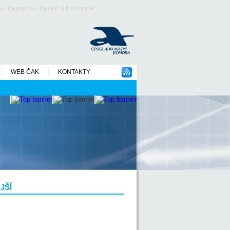
ého časopisu české advokacie
WEB ČAK
KONTAKTY
JŠÍ