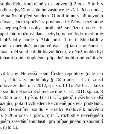
tního řádu, konkrétně z ustanovení § 2 odst. 5 tr. ř. s
dle nejvyššího státního zástupce je však třeba dodat,
ně na řízení před soudem. Oproti tomu v přípravném
dávací, která spočívá v povinnosti zjišťovat rozhodné
 v neprospěch osoby, proti níž se řízení vede. V
tupci tato možnost dána nebyla, neboť bylo meritorně
 obžaloby podle § 314c odst. 1 tr. ř. Shledal-li v
ání za neúplné, neopravňovala jej tato skutečnost k
situaci měl soud nařídit hlavní líčení, v němž mohlo být
řebami soudu doplněno, případně mohl soud vrátit věc
avrhl, aby Nejvyšší soud České republiky (dále jen
1, 2 tr. ř. za podmínky § 265p odst. 1 tr. ř. zrušil
lové ze dne 5. 1. 2012, sp. zn. 10 To 2/2012, jakož i
 soudu v Hradci Králové ze dne 7. 12. 2011, sp. zn. 3
5b odst. 1 písm. f) a l) tr. ř., jakož i všechna další
vazující, pokud vzhledem ke změně pozbyla podkladu,
řikázal Okresnímu soudu v Hradci Králové k novému
s § 265r odst. 1 písm. b) tr. ř. rozhodl v neveřejném
jném zasedání souhlasil i pro případ jiného rozhodnutí
) tr. ř.].