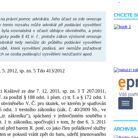
CHCETE S
o na právní pomoc advokáta. Jeho účast se zde omezuje
v tomto rozsahu může advokát při podávání vysvětlení
 byla srovnatelná s účastí obhájce obviněného, a proto
icky podle § 41 tr. ř., protože zákon výslovně omezuje
Advokát tedy nemůže do průběhu podávání vysvětlení
sobě, která vysvětlení podává, ani nemůže požadovat
ých se osoba podávající vysvětlení nezúčastní apod.
. 5. 2012, sp. zn. 5 Tdo 413/2012
 Králové ze dne 7. 12. 2011, sp. zn. 3 T 207/2011,
. za použití § 188 odst. 1 písm. c) tr. ř. a § 172 odst. 1
ání obviněného V. Č. pro skutek, ve kterém je spatřován
6 odst. 1 trestního zákoníku (zák. č. 40/2009 Sb., ve
 „tr. zákoníku“), spáchaný v jednočinném souběhu s
. 1 tr. zákoníku, spočívající v tom, že dne 6. 3. 2011
stí před barem R. poté, co jako člen pořádkové služby
ARCHIV BA
en se pokusil vrátit zpět do baru, udeřil jmenovaného