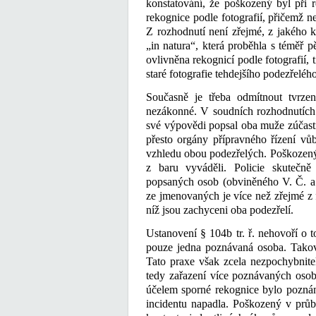
konstatování, že poškozený byl při 
rekognice podle fotografií, přičemž 
Z rozhodnutí není zřejmé, z jakého 
„in natura“, která proběhla s téměř
ovlivněna rekognicí podle fotografií,
staré fotografie tehdejšího podezřelého
Současně je třeba odmítnout tvrz
nezákonné. V soudních rozhodnutích 
své výpovědi popsal oba muže zúčastně
přesto orgány přípravného řízení v
vzhledu obou podezřelých. Poškozený V
z baru vyváděli. Policie skutečn
popsaných osob (obviněného V. Č. a 
ze jmenovaných je více než zřejmé z
níž jsou zachyceni oba podezřelí.
Ustanovení § 104b tr. ř. nehovoří o
pouze jedna poznávaná osoba. Takový
Tato praxe však zcela nezpochybnite
tedy zařazení více poznávaných osob
účelem sporné rekognice bylo poznán
incidentu napadla. Poškozený v průb