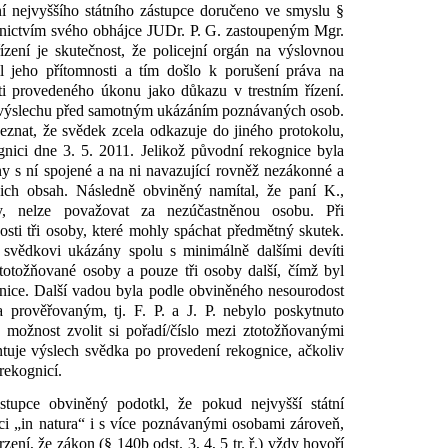
 nejvyššího státního zástupce doručeno ve smyslu §
řednictvím svého obhájce JUDr. P. G. zastoupeným Mgr.
řízení je skutečnost, že policejní orgán na výslovnou
l jeho přítomnosti a tím došlo k porušení práva na
i provedeného úkonu jako důkazu v trestním řízení.
k výslechu před samotným ukázáním poznávaných osob.
seznat, že svědek zcela odkazuje do jiného protokolu,
gnici dne 3. 5. 2011. Jelikož původní rekognice byla
 s ní spojené a na ni navazující rovněž nezákonné a
jich obsah. Následně obviněný namítal, že paní K.,
ky, nelze považovat za nezúčastněnou osobu. Při
sti tři osoby, které mohly spáchat předmětný skutek.
 svědkovi ukázány spolu s minimálně dalšími devíti
ztotožňované osoby a pouze tři osoby další, čímž byl
nice. Další vadou byla podle obviněného nesourodost
prověřovaným, tj. F. P. a J. P. nebylo poskytnuto
 možnost zvolit si pořadí/číslo mezi ztotožňovanými
ntuje výslech svědka po provedení rekognice, ačkoliv
rekognicí.
stupce obviněný podotkl, že pokud nejvyšší státní
ici „in natura“ i s více poznávanými osobami zároveň,
ení, že zákon (§ 140b odst. 3, 4, 5 tr. ř.) vždy hovoří