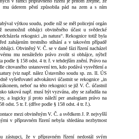
ných v rámci přípravného řízení je přitom zřejmé, že
rá mu úderem pěstí způsobila pád na zem a s ním
zabýval výtkou soudu, podle níž se měl policejní orgán
yž neumožnil obhájci obviněného účast u svědecké
edcházela rekognici „in natura“. Rekognice totiž byla
ed zahájením trestního stíhání a v takovém případě
obhájci. Obviněný V. Č. se v dané fázi řízení nacházel
ovému mu nenáleželo právo zvolit si obhájce, nýbrž
podle § 158 odst. 4 tr. ř. v tehdejším znění. Právo na
e citovaného ustanovení ten, kdo podává vysvětlení a
katury (viz např. nález Ústavního soudu sp. zn. II. ÚS
dně vyšetřovatel advokátovi účastnit se rekognice „in
 zákonem, neboť na této rekognici se již V. Č. účastnil
ako taková např. musí být vyzvána, aby se zařadila na
y, a logicky jí proto náleží per analogiam právo na
dst. 5 tr. ř. (dříve podle § 158 odst. 4 tr. ř.).
ontace mezi obviněným V. Č. a svědkem J. P. nejvyšší
nnými v přípravném řízení nebyla shledána nezbytnost
mu zástupci, že v přípravném řízení nedostál svým