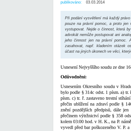
publikováno:
03.03.2014
Při podání vysvětlení má každý práv
pouze na právní pomoc, a proto jen 
vystupovat. Nejde o činnost, která by
advokát nemůže postupovat ani analog
jeho činnost jen na právní pomoc. 
zasahovat, např. kladením otázek o
účast na jiných úkonech ve věci, kter
Usnesení Nejvyššího soudu ze dne 16
Odůvodnění:
Usnesením Okresního soudu v Hradci
bylo podle § 314c odst. 1 písm. a) tr. ř
písm. c) tr. ř. zastaveno trestní stíh
přečin ublížení na zdraví podle § 14
znění pozdějších předpisů, dále jen
přečinem výtržnictví podle § 358 odst
kolem 03:00 hod. v H. K., na P. námě
vyvedl před bar poškozeného V. P. a t