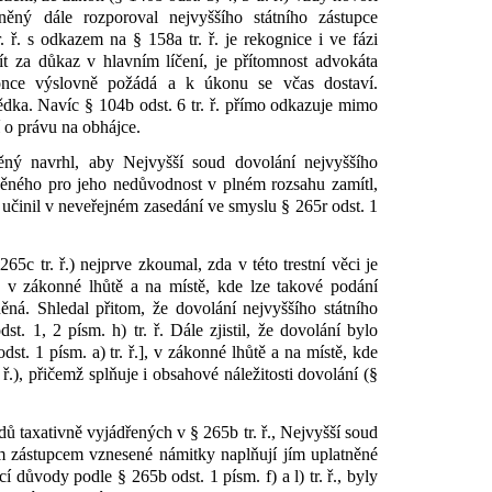
ěný dále rozporoval nejvyššího státního zástupce
 ř. s odkazem na § 158a tr. ř. je rekognice i ve fázi
ít za důkaz v hlavním líčení, je přítomnost advokáta
once výslovně požádá a k úkonu se včas dostaví.
vědka. Navíc § 104b odst. 6 tr. ř. přímo odkazuje mimo
ří o právu na obhájce.
ný navrhl, aby Nejvyšší soud dovolání nejvyššího
něného pro jeho nedůvodnost v plném rozsahu zamítl,
 učinil v neveřejném zasedání ve smyslu § 265r odst. 1
65c tr. ř.) nejprve zkoumal, zda v této trestní věci je
 v zákonné lhůtě a na místě, kde lze takové podání
ěná. Shledal přitom, že dovolání nejvyššího státního
st. 1, 2 písm. h) tr. ř. Dále zjistil, že dovolání bylo
. 1 písm. a) tr. ř.], v zákonné lhůtě a na místě, kde
. ř.), přičemž splňuje i obsahové náležitosti dovolání (§
dů taxativně vyjádřených v § 265b tr. ř., Nejvyšší soud
ím zástupcem vznesené námitky naplňují jím uplatněné
í důvody podle § 265b odst. 1 písm. f) a l) tr. ř., byly