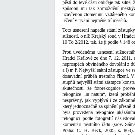
pěstí do levé části obličeje tak siln
způsobil mu tak zhmoždění měkkých 
uzavřenou zlomeninu vzdáleného kon
léčení v trvání nejméně tří měsíců.
Toto usnesení napadla státní zástupky
stížností, o níž Krajský soud v Hradc
10 To 2/2012, tak, že jí podle § 148 od
Proti uvedenému usnesení stížnostn
Hradci Králové ze dne 7. 12. 2011, s
neprospěch obviněného dovolání z dů
a l) tr. ř. Nejvyšší státní zástupce 
dosavadní průběh trestního řízení. 
stupňů nejvyšší státní zástupce konst
skutečnosti, že fotorekognice pro
rekognice „in natura“, která probě
nesprávný, jak vyplývá i ze zákonnéh
který jednoznačně za splnění přesně 
byla provedena rekognice ukázáním
rekognici podle fotografií následov
komentáři trestního řádu (srov. Šámal
Praha: C. H. Beck, 2005, s. 863)