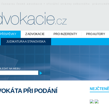
o časopisu české advokacie • oficiální stránky odborného právnick
PŘÍSPĚVKY
Z ADVOKACIE
PRO INZERENTY
PRO AUTORY
JUDIKATURA A STANOVISKA
HLEDAT NA WEBU
NEJČTENĚ
OKÁTA PŘI PODÁNÍ