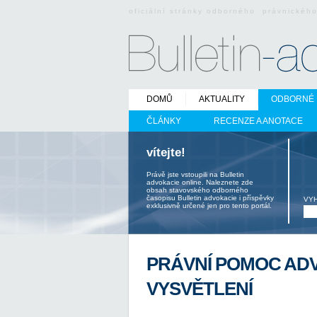
oficiální stránky odborného právnickéh
DOMŮ
AKTUALITY
ODBORNÉ 
ČLÁNKY
RECENZE A ANOTACE
vítejte!
Právě jste vstoupili na Bulletin
advokacie online. Naleznete zde
obsah stavovského odborného
časopisu Bulletin advokacie i příspěvky
VY
exklusivně určené jen pro tento portál.
PRÁVNÍ POMOC ADV
VYSVĚTLENÍ