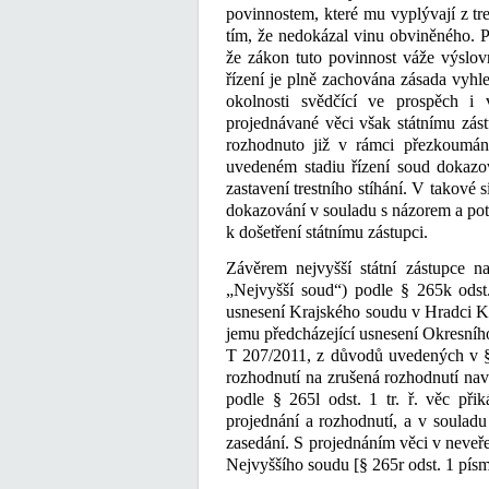
povinnostem, které mu vyplývají z tres
tím, že nedokázal vinu obviněného. Po
že zákon tuto povinnost váže výslov
řízení je plně zachována zásada vyhle
okolnosti svědčící ve prospěch i
projednávané věci však státnímu zás
rozhodnuto již v rámci přezkoumání
uvedeném stadiu řízení soud dokazov
zastavení trestního stíhání. V takové 
dokazování v souladu s názorem a pot
k došetření státnímu zástupci.
Závěrem nejvyšší státní zástupce n
„Nejvyšší soud“) podle § 265k odst. 
usnesení Krajského soudu v Hradci Krá
jemu předcházející usnesení Okresního
T 207/2011, z důvodů uvedených v § 26
rozhodnutí na zrušená rozhodnutí na
podle § 265l odst. 1 tr. ř. věc p
projednání a rozhodnutí, a v souladu 
zasedání. S projednáním věci v neveře
Nejvyššího soudu [§ 265r odst. 1 písm. c