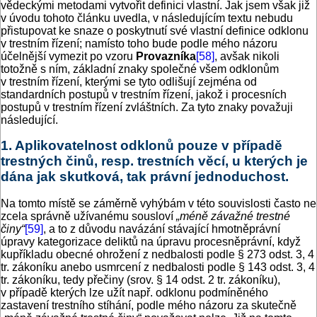
vědeckými metodami vytvořit definici vlastní. Jak jsem však již
v úvodu tohoto článku uvedla, v následujícím textu nebudu
přistupovat ke snaze o poskytnutí své vlastní definice odklonu
v trestním řízení; namísto toho bude podle mého názoru
účelnější vymezit po vzoru
Provazníka
[58]
, avšak nikoli
totožně s ním, základní znaky společné všem odklonům
v trestním řízení, kterými se tyto odlišují zejména od
standardních postupů v trestním řízení, jakož i procesních
postupů v trestním řízení zvláštních. Za tyto znaky považuji
následující.
1. Aplikovatelnost odklonů pouze v případě
trestných činů, resp. trestních věcí, u kterých je
dána jak skutková, tak právní jednoduchost.
Na tomto místě se záměrně vyhýbám v této souvislosti často ne
zcela správně užívanému sousloví
„méně závažné trestné
činy“
[59]
, a to z důvodu navázání stávající hmotněprávní
úpravy kategorizace deliktů na úpravu procesněprávní, když
kupříkladu obecné ohrožení z nedbalosti podle § 273 odst. 3, 4
tr. zákoníku anebo usmrcení z nedbalosti podle § 143 odst. 3, 4
tr. zákoníku, tedy přečiny (srov. § 14 odst. 2 tr. zákoníku),
v případě kterých lze užít např. odklonu podmíněného
zastavení trestního stíhání, podle mého názoru za skutečně