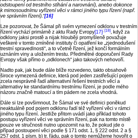
odstoupení od trestního stíhání a narovnání), anebo dokonce
k mimosoudnímu vyřízení věci v rámci jiného typu řízení (např.
ve správním řízení).“
[16]
Lze pozorovat, že Šámal při svém vymezení odklonu v trestním
;
[18]
řízení vychází primárně z aktu Rady Evropy
[17]
, když za
odklony jaksi prostě a nijak hlouběji promyšleně považuje
veškeré v tomto zmíněné instituty či opatření ke „zjednodušení
trestní spravedlnosti“, a to včetně řízení, jež končí formálním
uznáním viny a uložením trestu. Předmětné doporučení Rady
Evropy však přímo o „odklonech“ jako takových nehovoří.
Nadto pak, jak bude dále blíže rozvedeno, takto obsahově
široce vymezená definice, která pod jeden zastřešující pojem
zcela nesprávně řadí alternativní řešení trestních věcí a
alternativy ke standardnímu trestnímu řízení, je podle mého
názoru značně matoucí a tím pádem ne zcela vhodná.
Dále si lze povšimnout, že Šámal ve své definici poněkud
neaktuálně pod pojem odklonu řadí též vyřízení věci v rámci
jiného typu řízení. Jestliže přitom uvádí jako příklad tohoto
postupu vyřízení věci ve správním řízení, pak na tomto místě
pouze ve stručnosti nutno upozornit na to, že pokud jde o
případ postoupení věci podle § 171 odst. 1, § 222 odst. 2 a §
257 odst. 1 písm. b) tr. řádu, pak o tomto nemůžeme hovořit o