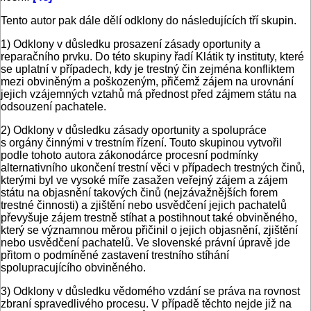
Tento autor pak dále dělí odklony do následujících tří skupin.
1) Odklony v důsledku prosazení zásady oportunity a
reparačního prvku. Do této skupiny řadí Klátik ty instituty, které
se uplatní v případech, kdy je trestný čin zejména konfliktem
mezi obviněným a poškozeným, přičemž zájem na urovnání
jejich vzájemných vztahů má přednost před zájmem státu na
odsouzení pachatele.
2) Odklony v důsledku zásady oportunity a spolupráce
s orgány činnými v trestním řízení. Touto skupinou vytvořil
podle tohoto autora zákonodárce procesní podmínky
alternativního ukončení trestní věci v případech trestných činů,
kterými byl ve vysoké míře zasažen veřejný zájem a zájem
státu na objasnění takových činů (nejzávažnějších forem
trestné činnosti) a zjištění nebo usvědčení jejich pachatelů
převyšuje zájem trestně stíhat a postihnout také obviněného,
který se významnou měrou přičinil o jejich objasnění, zjištění
nebo usvědčení pachatelů. Ve slovenské právní úpravě jde
přitom o podmíněné zastavení trestního stíhání
spolupracujícího obviněného.
3) Odklony v důsledku vědomého vzdání se práva na rovnost
zbraní spravedlivého procesu. V případě těchto nejde již na