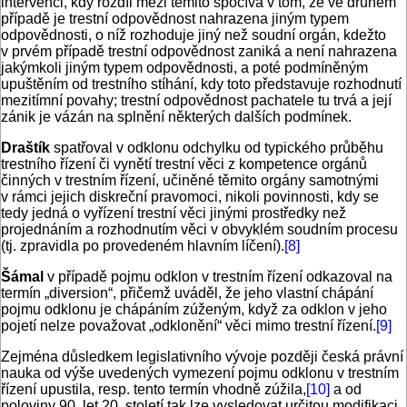
intervenci, kdy rozdíl mezi těmito spočívá v tom, že ve druhém
případě je trestní odpovědnost nahrazena jiným typem
odpovědnosti, o níž rozhoduje jiný než soudní orgán, kdežto
v prvém případě trestní odpovědnost zaniká a není nahrazena
jakýmkoli jiným typem odpovědnosti, a poté podmíněným
upuštěním od trestního stíhání, kdy toto představuje rozhodnutí
mezitímní povahy; trestní odpovědnost pachatele tu trvá a její
zánik je vázán na splnění některých dalších podmínek.
Draštík
spatřoval v odklonu odchylku od typického průběhu
trestního řízení či vynětí trestní věci z kompetence orgánů
činných v trestním řízení, učiněné těmito orgány samotnými
v rámci jejich diskreční pravomoci, nikoli povinnosti, kdy se
tedy jedná o vyřízení trestní věci jinými prostředky než
projednáním a rozhodnutím věci v obvyklém soudním procesu
(tj. zpravidla po provedeném hlavním líčení).
[8]
Šámal
v případě pojmu odklon v trestním řízení odkazoval na
termín „diversion“, přičemž uváděl, že jeho vlastní chápání
pojmu odklonu je chápáním zúženým, když za odklon v jeho
pojetí nelze považovat „odklonění“ věci mimo trestní řízení.
[9]
Zejména důsledkem legislativního vývoje později česká právní
nauka od výše uvedených vymezení pojmu odklonu v trestním
řízení upustila, resp. tento termín vhodně zúžila,
[10]
a od
poloviny 90. let 20. století tak lze vysledovat určitou modifikaci