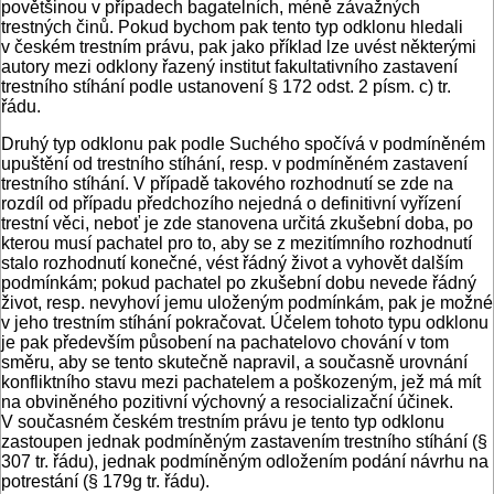
povětšinou v případech bagatelních, méně závažných
trestných činů. Pokud bychom pak tento typ odklonu hledali
v českém trestním právu, pak jako příklad lze uvést některými
autory mezi odklony řazený institut fakultativního zastavení
trestního stíhání podle ustanovení § 172 odst. 2 písm. c) tr.
řádu.
Druhý typ odklonu pak podle Suchého spočívá v podmíněném
upuštění od trestního stíhání, resp. v podmíněném zastavení
trestního stíhání. V případě takového rozhodnutí se zde na
rozdíl od případu předchozího nejedná o definitivní vyřízení
trestní věci, neboť je zde stanovena určitá zkušební doba, po
kterou musí pachatel pro to, aby se z mezitímního rozhodnutí
stalo rozhodnutí konečné, vést řádný život a vyhovět dalším
podmínkám; pokud pachatel po zkušební dobu nevede řádný
život, resp. nevyhoví jemu uloženým podmínkám, pak je možné
v jeho trestním stíhání pokračovat. Účelem tohoto typu odklonu
je pak především působení na pachatelovo chování v tom
směru, aby se tento skutečně napravil, a současně urovnání
konfliktního stavu mezi pachatelem a poškozeným, jež má mít
na obviněného pozitivní výchovný a resocializační účinek.
V současném českém trestním právu je tento typ odklonu
zastoupen jednak podmíněným zastavením trestního stíhání (§
307 tr. řádu), jednak podmíněným odložením podání návrhu na
potrestání (§ 179g tr. řádu).