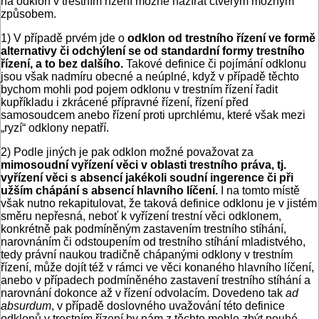
na odklon v trestním řízení možné nazírat čtverým možným
způsobem.
1) V případě prvém jde o
odklon od trestního řízení ve formě
alternativy či odchýlení se od standardní formy trestního
řízení, a to bez dalšího.
Takové definice či pojímání odklonu
jsou však nadmíru obecné a neúplné, když v případě těchto
bychom mohli pod pojem odklonu v trestním řízení řadit
kupříkladu i zkrácené přípravné řízení, řízení před
samosoudcem anebo řízení proti uprchlému, které však mezi
„ryzí“ odklony nepatří.
2) Podle jiných je pak odklon možné považovat za
mimosoudní vyřízení věci v oblasti trestního práva, tj.
vyřízení věci s absencí jakékoli soudní ingerence či při
užším chápání s absencí hlavního líčení.
I na tomto místě
však nutno rekapitulovat, že taková definice odklonu je v jistém
směru nepřesná, neboť k vyřízení trestní věci odklonem,
konkrétně pak podmíněným zastavením trestního stíhání,
narovnáním či odstoupením od trestního stíhání mladistvého,
tedy právní naukou tradičně chápanými odklony v trestním
řízení, může dojít též v rámci ve věci konaného hlavního líčení,
anebo v případech podmíněného zastavení trestního stíhání a
narovnání dokonce až v řízení odvolacím. Dovedeno tak
ad
absurdum
, v případě doslovného uvažování této definice
odklonů v trestním řízení by nám z těchto mohlo zbýt pouhé