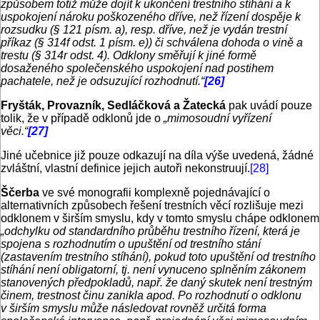
způsobem totiž může dojít k ukončení trestního stíhání a k
uspokojení nároku poškozeného dříve, než řízení dospěje k
rozsudku (§ 121 písm. a), resp. dříve, než je vydán trestní
příkaz (§ 314f odst. 1 písm. e)) či schválena dohoda o vině a
trestu (§ 314r odst. 4). Odklony směřují k jiné formě
dosaženého společenského uspokojení nad postihem
pachatele, než je odsuzující rozhodnutí.“
[26]
Fryšták, Provazník, Sedláčková a Žatecká
pak uvádí pouze
tolik, že v případě odklonů jde o
„mimosoudní vyřízení
věci.“
[27]
Jiné učebnice již pouze odkazují na díla výše uvedená, žádné
zvláštní, vlastní definice jejich autoři nekonstruují.
[28]
Ščerba
ve své monografii komplexně pojednávající o
alternativních způsobech řešení trestních věcí rozlišuje mezi
odklonem v širším smyslu, kdy v tomto smyslu chápe odklonem
„odchylku od standardního průběhu trestního řízení, která je
spojena s rozhodnutím o upuštění od trestního stání
(zastavením trestního stíhání), pokud toto upuštění od trestního
stíhání není obligatorní, tj. není vynuceno splněním zákonem
stanovených předpokladů, např. že daný skutek není trestným
činem, trestnost činu zanikla apod. Po rozhodnutí o odklonu
v širším smyslu může následovat rovněž určitá forma