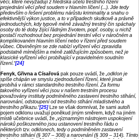
věcí, které nevyžadují z hlediska účelů trestního řízení
projednání věcí před soudem v hlavním líčení (...). Jde tedy
především o řešení problému nárůstu kriminality a snahu o
efektivnější výkon justice, a to v případech skutkově a právně
jednoduchých, kdy typově méně závažný trestný čin spáchaly
osoby do té doby žijící řádným životem, popř. osoby, u nichž
postačí rozhodnout bez projednání trestní věci v náročném a
komplikovaném hlavním líčení nebo v řízení před soudem
vůbec. Obviněným se zde nabízí vyřízení věci zpravidla
podstatně mírnějším a méně zatěžujícím způsobem, než je
klasické vyřízení věci probíhající v pravidelném soudním
řízení.“
[24]
Fenyk, Gřivna a Císařová
pak pouze uvádí, že
„odklon je
spíše chápán ve smyslu zjednodušení řízení, které jinak
probíhá v rámci standardního trestního řízení. Za formu
takového vyřízení věci jsou v našem trestním procesu
považovány instituty podmíněného zastavení trestního stíhání,
narovnání, odstoupení od trestního stíhání mladistvého a
trestního příkazu.“
[25]
Lze se však domnívat, že sami autoři
pojem odklonu uvažují poněkud jiným směrem, když na jiném
místě učebnice uvádí, že
„významným nástrojem uspokojení
nároků poškozeného jsou ustanovení trestního řádu o
některých tzv. odklonech, tedy o podmíněném zastavení
trestního stíhání (§ 307 – 308) a narovnání (§ 309 – 314). Tímto