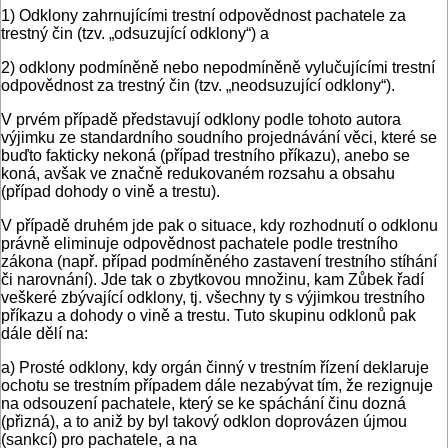
1) Odklony zahrnujícími trestní odpovědnost pachatele za
trestný čin (tzv. „odsuzující odklony“) a
2) odklony podmíněně nebo nepodmíněně vylučujícími trestní
odpovědnost za trestný čin (tzv. „neodsuzující odklony“).
V prvém případě představují odklony podle tohoto autora
výjimku ze standardního soudního projednávání věci, které se
buďto fakticky nekoná (případ trestního příkazu), anebo se
koná, avšak ve značně redukovaném rozsahu a obsahu
(případ dohody o vině a trestu).
V případě druhém jde pak o situace, kdy rozhodnutí o odklonu
právně eliminuje odpovědnost pachatele podle trestního
zákona (např. případ podmíněného zastavení trestního stíhání
či narovnání). Jde tak o zbytkovou množinu, kam Zůbek řadí
veškeré zbývající odklony, tj. všechny ty s výjimkou trestního
příkazu a dohody o vině a trestu. Tuto skupinu odklonů pak
dále dělí na:
a) Prosté odklony, kdy orgán činný v trestním řízení deklaruje
ochotu se trestním případem dále nezabývat tím, že rezignuje
na odsouzení pachatele, který se ke spáchání činu dozná
(přizná), a to aniž by byl takový odklon doprovázen újmou
(sankcí) pro pachatele, a na