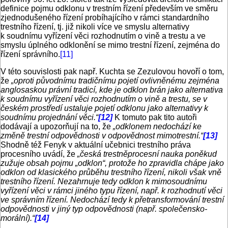
definice pojmu odklonu v trestním řízení především ve směru
zjednodušeného řízení probíhajícího v rámci standardního
trestního řízení, tj. již nikoli více ve smyslu alternativy
k soudnímu vyřízení věci rozhodnutím o vině a trestu a ve
smyslu úplného odklonění se mimo trestní řízení, zejména do
řízení správního.
[11]
V této souvislosti pak např. Kuchta se Zezulovou hovoří o tom,
že
„oproti původnímu tradičnímu pojetí ovlivněnému zejména
anglosaskou právní tradicí, kde je odklon brán jako alternativa
k soudnímu vyřízení věci rozhodnutím o vině a trestu, se v
českém prostředí ustaluje pojetí odklonu jako alternativy k
soudnímu projednání věci.“
[12]
K tomuto pak tito autoři
dodávají a upozorňují na to, že
„odklonem nedochází ke
změně trestní odpovědnosti v odpovědnost mimotrestní.“
[13]
Shodně též Fenyk v aktuální učebnici trestního práva
procesního uvádí, že
„česká trestněprocesní nauka poněkud
zužuje obsah pojmu „odklon“, protože ho zpravidla chápe jako
odklon od klasického průběhu trestního řízení, nikoli však vně
trestního řízení. Nezahrnuje tedy odklon k mimosoudnímu
vyřízení věci v rámci jiného typu řízení, např. k rozhodnutí věci
ve správním řízení. Nedochází tedy k přetransformování trestní
odpovědnosti v jiný typ odpovědnosti (např. společensko-
morální).“
[14]