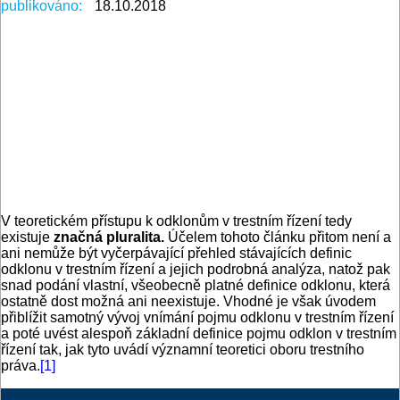
publikováno:
18.10.2018
V teoretickém přístupu k odklonům v trestním řízení tedy
existuje
značná pluralita.
Účelem tohoto článku přitom není a
ani nemůže být vyčerpávající přehled stávajících definic
odklonu v trestním řízení a jejich podrobná analýza, natož pak
snad podání vlastní, všeobecně platné definice odklonu, která
ostatně dost možná ani neexistuje. Vhodné je však úvodem
přiblížit samotný vývoj vnímání pojmu odklonu v trestním řízení
a poté uvést alespoň základní definice pojmu odklon v trestním
řízení tak, jak tyto uvádí významní teoretici oboru trestního
práva.
[1]