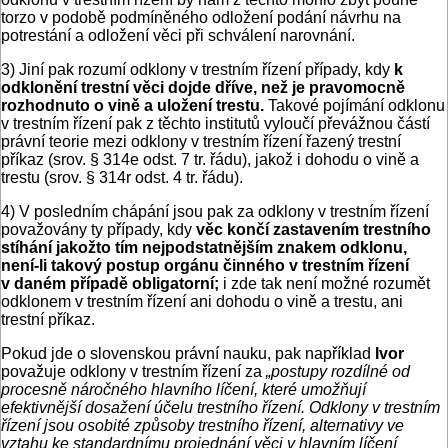
torzo v podobě podmíněného odložení podání návrhu na
potrestání a odložení věci při schválení narovnání.
3) Jiní pak rozumí odklony v trestním řízení případy, kdy
k
odklonění trestní věci dojde dříve, než je pravomocně
rozhodnuto o vině a uložení trestu.
Takové pojímání odklonu
v trestním řízení pak z těchto institutů vyloučí převážnou částí
právní teorie mezi odklony v trestním řízení řazený trestní
příkaz (srov. § 314e odst. 7 tr. řádu), jakož i dohodu o vině a
trestu (srov. § 314r odst. 4 tr. řádu).
4) V posledním chápání jsou pak za odklony v trestním řízení
považovány ty případy, kdy
věc končí zastavením trestního
stíhání jakožto tím nejpodstatnějším znakem odklonu,
není-li takový postup orgánu činného v trestním řízení
v daném případě obligatorní;
i zde tak není možné rozumět
odklonem v trestním řízení ani dohodu o vině a trestu, ani
trestní příkaz.
Pokud jde o slovenskou právní nauku, pak například
Ivor
považuje odklony v trestním řízení za
„postupy rozdílné od
procesně náročného hlavního líčení, které umožňují
efektivnější dosažení účelu trestního řízení. Odklony v trestním
řízení jsou osobité způsoby trestního řízení, alternativy ve
vztahu ke standardnímu projednání věci v hlavním líčení