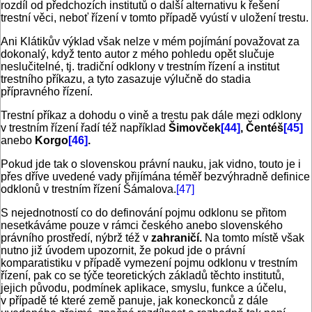
rozdíl od předchozích institutů o další alternativu k řešení
trestní věci, neboť řízení v tomto případě vyústí v uložení trestu.
Ani Klátikův výklad však nelze v mém pojímání považovat za
dokonalý, když tento autor z mého pohledu opět slučuje
neslučitelné, tj. tradiční odklony v trestním řízení a institut
trestního příkazu, a tyto zasazuje výlučně do stadia
přípravného řízení.
Trestní příkaz a dohodu o vině a trestu pak dále mezi odklony
v trestním řízení řadí též například
Šimovček
[44]
, Čentéš
[45]
anebo
Korgo
[46]
.
Pokud jde tak o slovenskou právní nauku, jak vidno, touto je i
přes dříve uvedené vady přijímána téměř bezvýhradně definice
odklonů v trestním řízení Šámalova.
[47]
S nejednotností co do definování pojmu odklonu se přitom
nesetkáváme pouze v rámci českého anebo slovenského
právního prostředí, nýbrž též v
zahraničí.
Na tomto místě však
nutno již úvodem upozornit, že pokud jde o právní
komparatistiku v případě vymezení pojmu odklonu v trestním
řízení, pak co se týče teoretických základů těchto institutů,
jejich původu, podmínek aplikace, smyslu, funkce a účelu,
v případě té které země panuje, jak koneckonců z dále