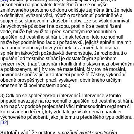
působením na pachatele trestného činu se od výše
zmiňovaného prostého odklonu odlišuje zejména tím, že nejde
o definitivní vyřízení věci, nýbrž o rozhodnutí podmíněné a
spojené se stanovením zkušební doby. Lze se však domnívat,
že výchovné působení na osobu, proti níž se trestní řízení
vede, může být využito i před samotným rozhodnutím o
upuštění od trestního stíhání. Jinak řečeno, toto rozhodnutí
může být podmíněno řadou požadavků, jejichž splnění má mít
na danou osobu výchovný účinek, a zároveň tato osoba
splněním takových požadavků demonstruje, že rozhodnutí o
upuštění od trestního stíhání je dostatečným způsobem
vyřízení věci (např. urovnání konfliktního stavu mezi obviněným
a poškozeným, ať již v rovině materiální, či v rovině morální,
povinnost spočívající v zaplacení peněžité částky, vykonání
obecně prospěšných prací, vystavení obviněného určitým
omezením či povinnostem apod.).
3) Odklon se společenskou intervencí. Intervence v tomto
případě navazuje na rozhodnutí o upuštění od trestního stíhání,
a to např. v podobě projednání věci mimosoudním orgánem či
komisí anebo léčení, kdy zde tato již však nemá charakter
výchovného působení, jako je tomu u předešlého typu odklonu.
[32]
Sotolář
uvádí, že odklony
„umožňují vyřídit specifickým