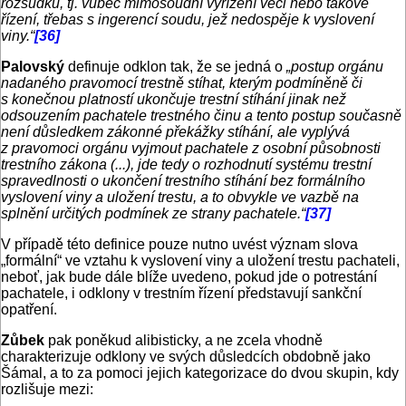
rozsudku, tj. vůbec mimosoudní vyřízení věci nebo takové
řízení, třebas s ingerencí soudu, jež nedospěje k vyslovení
viny.“
[36]
Palovský
definuje odklon tak, že se jedná o
„postup orgánu
nadaného pravomocí trestně stíhat, kterým podmíněně či
s konečnou platností ukončuje trestní stíhání jinak než
odsouzením pachatele trestného činu a tento postup současně
není důsledkem zákonné překážky stíhání, ale vyplývá
z pravomoci orgánu vyjmout pachatele z osobní působnosti
trestního zákona (...), jde tedy o rozhodnutí systému trestní
spravedlnosti o ukončení trestního stíhání bez formálního
vyslovení viny a uložení trestu, a to obvykle ve vazbě na
splnění určitých podmínek ze strany pachatele.“
[37]
V případě této definice pouze nutno uvést význam slova
„formální“ ve vztahu k vyslovení viny a uložení trestu pachateli,
neboť, jak bude dále blíže uvedeno, pokud jde o potrestání
pachatele, i odklony v trestním řízení představují sankční
opatření.
Zůbek
pak poněkud alibisticky, a ne zcela vhodně
charakterizuje odklony ve svých důsledcích obdobně jako
Šámal, a to za pomoci jejich kategorizace do dvou skupin, kdy
rozlišuje mezi: