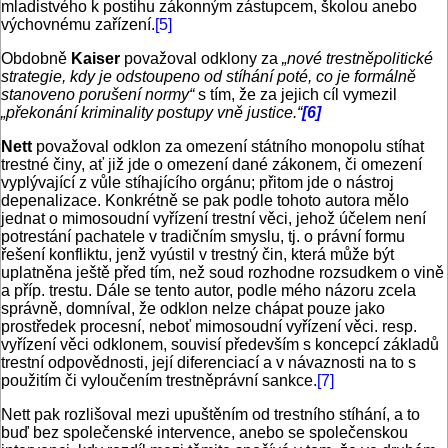
mladistvého k postihu zákonným zástupcem, školou anebo
výchovnému zařízení.
[5]
Obdobně
Kaiser
považoval odklony za
„nové trestněpolitické
strategie, kdy je odstoupeno od stíhání poté, co je formálně
stanoveno porušení normy“
s tím, že za jejich cíl vymezil
„překonání kriminality postupy vně justice.“
[6]
Nett
považoval odklon za omezení státního monopolu stíhat
trestné činy, ať již jde o omezení dané zákonem, či omezení
vyplývající z vůle stíhajícího orgánu; přitom jde o nástroj
depenalizace. Konkrétně se pak podle tohoto autora mělo
jednat o mimosoudní vyřízení trestní věci, jehož účelem není
potrestání pachatele v tradičním smyslu, tj. o právní formu
řešení konfliktu, jenž vyústil v trestný čin, která může být
uplatněna ještě před tím, než soud rozhodne rozsudkem o vině
a příp. trestu. Dále se tento autor, podle mého názoru zcela
správně, domníval, že odklon nelze chápat pouze jako
prostředek procesní, neboť mimosoudní vyřízení věci. resp.
vyřízení věci odklonem, souvisí především s koncepcí základů
trestní odpovědnosti, její diferenciací a v návaznosti na to s
použitím či vyloučením trestněprávní sankce.
[7]
Nett pak rozlišoval mezi upuštěním od trestního stíhání, a to
buď bez společenské intervence, anebo se společenskou