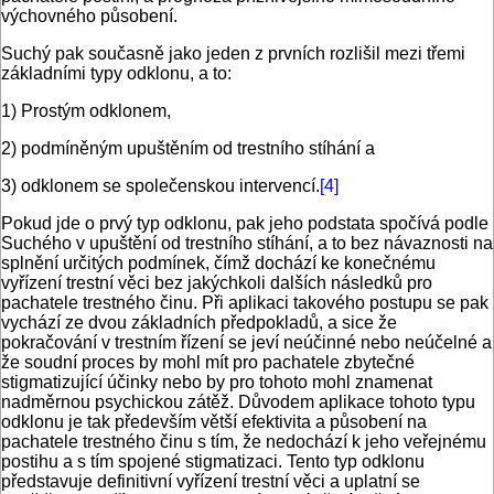
výchovného působení.
Suchý pak současně jako jeden z prvních rozlišil mezi třemi
základními typy odklonu, a to:
1) Prostým odklonem,
2) podmíněným upuštěním od trestního stíhání a
3) odklonem se společenskou intervencí.
[4]
Pokud jde o prvý typ odklonu, pak jeho podstata spočívá podle
Suchého v upuštění od trestního stíhání, a to bez návaznosti na
splnění určitých podmínek, čímž dochází ke konečnému
vyřízení trestní věci bez jakýchkoli dalších následků pro
pachatele trestného činu. Při aplikaci takového postupu se pak
vychází ze dvou základních předpokladů, a sice že
pokračování v trestním řízení se jeví neúčinné nebo neúčelné a
že soudní proces by mohl mít pro pachatele zbytečné
stigmatizující účinky nebo by pro tohoto mohl znamenat
nadměrnou psychickou zátěž. Důvodem aplikace tohoto typu
odklonu je tak především větší efektivita a působení na
pachatele trestného činu s tím, že nedochází k jeho veřejnému
postihu a s tím spojené stigmatizaci. Tento typ odklonu
představuje definitivní vyřízení trestní věci a uplatní se