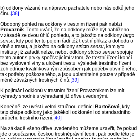
b) odklony vázané na nápravu pachatele nebo následků jeho
činu.
[38]
Obdobný pohled na odklony v trestním řízení pak nabízí
Provazník.
Tento uvádí, že na odklony může být nahlíženo
v zásadě ze dvou úhlů pohledu, a to jakožto na odklony
largo
sensu
, kdy pod tento pojem řadí též trestní příkaz a dohodu o
vině a trestu, a jakožto na odklony
stricto sensu
, kam tyto
instituty již zařadit nelze, neboť odklony
stricto sensu
spojuje
tento autor s prvky spočívajícími v tom, že trestní řízení končí
bez vyslovení viny a uložení trestu, výsledek trestního řízení
zohledňuje kvalifikovaným způsobem jak potřeby obviněného,
tak potřeby poškozeného, a jsou uplatnitelné pouze v případě
méně závažných trestných činů.
[39]
K pojímání odklonů v trestním řízení Provazníkem lze mít
výhrady shodné s výhradami již dříve uvedenými.
Konečně lze uvést i velmi stručnou definici
Bartošové,
kdy
tato chápe odklony jako jakékoli odklonění od standardního
průběhu trestního řízení.
[40]
Na základě všeho dříve uvedeného můžeme uzavřít, že pokud
jde o současnou českou trestněprávní teorii, pak podle této je