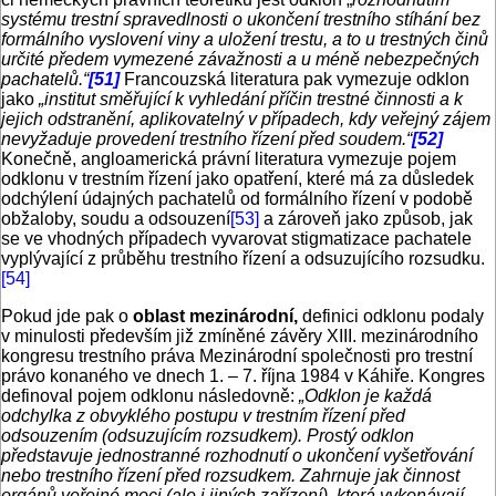
systému trestní spravedlnosti o ukončení trestního stíhání bez
formálního vyslovení viny a uložení trestu, a to u trestných činů
určité předem vymezené závažnosti a u méně nebezpečných
pachatelů.“
[51]
Francouzská literatura pak vymezuje odklon
jako
„institut směřující k vyhledání příčin trestné činnosti a k
jejich odstranění, aplikovatelný v případech, kdy veřejný zájem
nevyžaduje provedení trestního řízení před soudem.“
[52]
Konečně, angloamerická právní literatura vymezuje pojem
odklonu v trestním řízení jako opatření, které má za důsledek
odchýlení údajných pachatelů od formálního řízení v podobě
obžaloby, soudu a odsouzení
[53]
a zároveň jako způsob, jak
se ve vhodných případech vyvarovat stigmatizace pachatele
vyplývající z průběhu trestního řízení a odsuzujícího rozsudku.
[54]
Pokud jde pak o
oblast mezinárodní,
definici odklonu podaly
v minulosti především již zmíněné závěry XIII. mezinárodního
kongresu trestního práva Mezinárodní společnosti pro trestní
právo konaného ve dnech 1. – 7. října 1984 v Káhiře. Kongres
definoval pojem odklonu následovně:
„Odklon je každá
odchylka z obvyklého postupu v trestním řízení před
odsouzením (odsuzujícím rozsudkem). Prostý odklon
představuje jednostranné rozhodnutí o ukončení vyšetřování
nebo trestního řízení před rozsudkem. Zahrnuje jak činnost
orgánů veřejné moci (ale i jiných zařízení), která vykonávají