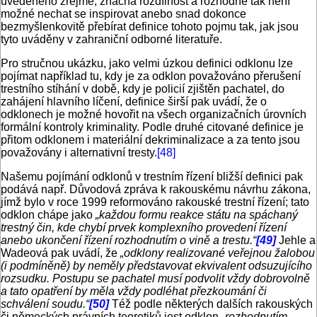
uvedeného zřejmé, značná rozdílnost a rozhodně tak není
možné nechat se inspirovat anebo snad dokonce
bezmyšlenkovitě přebírat definice tohoto pojmu tak, jak jsou
tyto uváděny v zahraniční odborné literatuře.
Pro stručnou ukázku, jako velmi úzkou definici odklonu lze
pojímat například tu, kdy je za odklon považováno přerušení
trestního stíhání v době, kdy je policií zjištěn pachatel, do
zahájení hlavního líčení, definice širší pak uvádí, že o
odklonech je možné hovořit na všech organizačních úrovních
formální kontroly kriminality. Podle druhé citované definice je
přitom odklonem i materiální dekriminalizace a za tento jsou
považovány i alternativní tresty.
[48]
Našemu pojímání odklonů v trestním řízení bližší definici pak
podává např. Důvodová zpráva k rakouskému návrhu zákona,
jímž bylo v roce 1999 reformováno rakouské trestní řízení; tato
odklon chápe jako
„každou formu reakce státu na spáchaný
trestný čin, kde chybí prvek komplexního provedení řízení
anebo ukončení řízení rozhodnutím o vině a trestu.“
[49]
Jehle a
Wadeová pak uvádí, že
„odklony realizované veřejnou žalobou
(i podmíněně) by neměly představovat ekvivalent odsuzujícího
rozsudku. Postupu se pachatel musí podvolit vždy dobrovolně
a tato opatření by měla vždy podléhat přezkoumání či
schválení soudu.“
[50]
Též podle některých dalších rakouských
či německých právních teoretiků jest odklon „
rozhodnutím