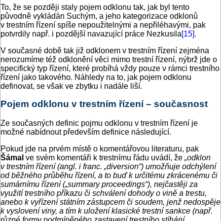
To, že se později staly pojem odklonu tak, jak byl tento
původně vykládán Suchým, a jeho kategorizace odklonů
v trestním řízení spíše nepoužitelnými a nepřiléhavými, pak
potvrdily např. i pozdější navazující práce Nezkusila
[15]
.
V současné době tak již odklonem v trestním řízení zejména
nerozumíme též odklonění věci mimo trestní řízení, nýbrž jde o
specifický typ řízení, které probíhá vždy pouze v rámci trestního
řízení jako takového. Náhledy na to, jak pojem odklonu
definovat, se však ve zbytku i nadále liší.
Pojem odklonu v trestním řízení – současnost
Ze současných definic pojmu odklonu v trestním řízení je
možné nabídnout především definice následující.
Pokud jde na prvém místě o komentářovou literaturu, pak
Šámal
ve svém komentáři k trestnímu řádu uvádí, že
„odklon
v trestním řízení (angl. i franc. „diversion“) umožňuje odchýlení
od běžného průběhu řízení, a to buď k určitému zkrácenému či
sumárnímu řízení („summary proceedings“), nejčastěji za
využití trestního příkazu či schválení dohody o vině a trestu,
anebo k vyřízení státním zástupcem či soudem, jenž nedospěje
k vyslovení viny, a tím k uložení klasické trestní sankce (např.
různé formy podmíněného zastavení trestního stíhání,