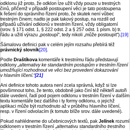
odklonu již proto, že odklon lze užít vždy pouze u trestných
činů, přičemž v případě postoupení věci je tato postoupena
k řešení do správního řízení proto, že skutek není vůbec
trestným činem; nadto je pak takový postup, na rozdíl od
případů užívání odklonů v trestním řízení, vždy obligatorní
(srov. § 171 odst. 1, § 222 odst. 2 a § 257 odst. 1 písm. b) tr.
řádu a užití výrazu „postoupí“, tedy nikoli „může postoupit“).
[19]
Šámalovu definici pak v celém jejím rozsahu přebírá též
právnický slovník
[20]
.
Podle
Draštíkova
komentáře k trestnímu řádu představují
odklony
„alternativy ke standardním postupům v trestním řízení
umožňující rozhodnout ve věci bez provedení dokazování
v hlavním líčení.“
[21]
Ani definice tohoto autora není zcela správná, když si lze
povšimnout toho, že tento, obdobně jako činí též někteří autoři
dále uvedení, řadí pod pojem odklonu v trestním řízení v dalším
textu komentáře bez dalšího i ty formy odklonu, o jejichž
aplikaci může být rozhodnuto až v průběhu hlavního líčení,
resp. v řízení odvolacím (k tomuto blíže srov. dále uvedené).
Pokud nahlédneme do učebnicových textů, pak
Jelínek
rozumí
odklonem v trestním řízení „
alternativu standardního trestního