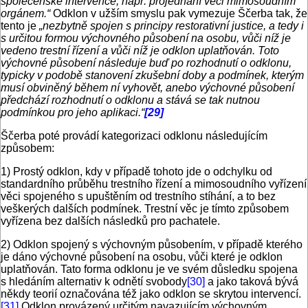
společenské intervence, např. projednání věci mimosoudním
orgánem.“
Odklon v užším smyslu pak vymezuje Ščerba tak, že
tento je
„nezbytně spojen s principy restorativní justice, a tedy i
s určitou formou výchovného působení na osobu, vůči níž je
vedeno trestní řízení a vůči níž je odklon uplatňován. Toto
výchovné působení následuje buď po rozhodnutí o odklonu,
typicky v podobě stanovení zkušební doby a podmínek, kterým
musí obviněný během ní vyhovět, anebo výchovné působení
předchází rozhodnutí o odklonu a stává se tak nutnou
podmínkou pro jeho aplikaci.“
[29]
Ščerba poté provádí kategorizaci odklonu následujícím
způsobem:
1) Prostý odklon, kdy v případě tohoto jde o odchylku od
standardního průběhu trestního řízení a mimosoudního vyřízení
věci spojeného s upuštěním od trestního stíhání, a to bez
veškerých dalších podmínek. Trestní věc je tímto způsobem
vyřízena bez dalších následků pro pachatele.
2) Odklon spojený s výchovným působením, v případě kterého
je dáno výchovné působení na osobu, vůči které je odklon
uplatňován. Tato forma odklonu je ve svém důsledku spojena
s hledáním alternativ k odnětí svobody
[30]
a jako taková bývá
někdy teorií označována též jako odklon se skrytou intervencí.
[31]
Odklon provázený určitým navazujícím výchovným