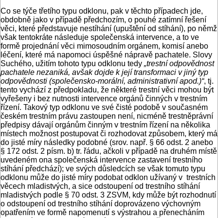
Co se týče třetího typu odklonu, pak v těchto případech jde,
obdobně jako v případě předchozím, o pouhé zatímní řešení
věci, které představuje nestíhání (upuštění od stíhání), po němž
však tentokráte následuje společenská intervence, a to ve
formě projednání věci mimosoudním orgánem, komisí anebo
léčení, které má napomoci úspěšné nápravě pachatele. Slovy
Suchého, užitím tohoto typu odklonu tedy
„trestní odpovědnost
pachatele nezaniká, avšak dojde k její transformaci v jiný typ
odpovědnosti (společensko-morální, administrativní apod.)“
, tj.
tento vychází z předpokladu, že některé trestní věci mohou být
vyřešeny i bez nutnosti intervence orgánů činných v trestním
řízení. Takový typ odklonu ve své čisté podobě v současném
českém trestním právu zastoupen není, nicméně trestněprávní
předpisy dávají orgánům činným v trestním řízení na několika
místech možnost postupovat či rozhodovat způsobem, který má
do jisté míry následky podobné (srov. např. § 66 odst. 2 anebo
§ 172 odst. 2 písm. b) tr. řádu, ačkoli v případě na druhém místě
uvedeném ona společenská intervence zastavení trestního
stíhání předchází); ve svých důsledcích se však tomuto typu
odklonu může do jisté míry podobat odklon užívaný v trestních
věcech mladistvých, a sice odstoupení od trestního stíhání
mladistvých podle § 70 odst. 3 ZSVM, kdy může být rozhodnutí
o odstoupení od trestního stíhání doprovázeno výchovným
opatřením ve formě napomenutí s výstrahou a přenecháním