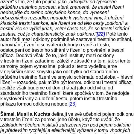
řízení“
s tím, že tuto pojímá jako
„odchylku od typického
průběhu trestního procesu, která znamená, že trestní řízení
nedospěje do svého obvyklého konce, do vynesení
odsuzujícího rozsudku, nedojde k vyslovení viny, k uložení
klasické trestní sankce, ale řízení se od této cesty „odkloní“ a
trestní věc se vyřídí jinak, velmi často tak, že se trestní stíhání
zastaví,
což je charakteristický znak odklonu.“
[22]
Poté tento
autor řadí mezi odklony podmíněné zastavení trestního stíhání,
narovnání, řízení o schválení dohody o vině a trestu,
odstoupení od trestního stíhání v řízení o provinění a trestní
příkaz. Dodává však, že to, jaké instituty mezi odklony
v trestním řízení zařadíme, záleží v zásadě na tom, jak si tento
samotný pojem vymezíme; pokud si tento vydefinujeme
v nejširším slova smyslu jako odchylku od standardního
průběhu trestního řízení ve smyslu schématu obžaloba – hlavní
líčení – rozsudek, pak může být formou odklonu i trestní příkaz;
jestliže však budeme odklon chápat jako odchylku od
standardního trestního řízení, která spočívá v tom, že nedojde
k vyslovení viny a uložení trestu, potom institut trestního
příkazu formou odklonu nebude.
[23]
Šámal, Musil a Kuchta
definují ve své učebnici pojem odklonu
v trestním řízení za pomoci jeho účelu, když tito uvádí, že
„základním účelem institutů zařazovaných pod pojem odklonu
je především rychlejší a efektivnější vyřízení k tomu vhodných