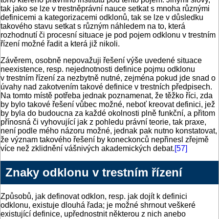
tak jako se lze v trestněprávní nauce setkat s mnoha různými
definicemi a kategorizacemi odklonů, tak se lze v důsledku
takového stavu setkat s různým náhledem na to, která
rozhodnutí či procesní situace je pod pojem odklonu v trestním
řízení možné řadit a která již nikoli.
Závěrem, osobně nepovažuji řešení výše uvedené situace
neexistence, resp. nejednotnosti definice pojmu odklonu
v trestním řízení za nezbytně nutné, zejména pokud jde snad o
úvahy nad zakotvením takové definice v trestních předpisech.
Na tomto místě potřeba jednak poznamenat, že těžko říci, zda
by bylo takové řešení vůbec možné, neboť kreovat definici, jež
by byla do budoucna za každé okolnosti plně funkční, a přitom
přínosná či vyhovující jak z pohledu právní teorie, tak praxe,
není podle mého názoru možné, jednak pak nutno konstatovat,
že význam takového řešení by koneckonců nepřinesl zřejmě
více než zklidnění vášnivých akademických debat.
[57]
Znaky odklonu v trestním řízení
Způsobů, jak definovat odklon, resp. jak dojít k definici
odklonu, existuje dlouhá řada; je možné shrnout veškeré
existující definice, upřednostnit některou z nich anebo