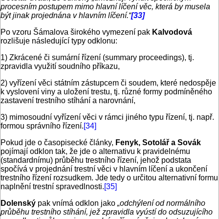
procesním postupem mimo hlavní líčení věc, která by musela
být jinak projednána v hlavním líčení.“
[33]
Po vzoru Šámalova širokého vymezení pak
Kalvodová
rozlišuje následující typy odklonu:
1) Zkrácené či sumární řízení (summary proceedings), tj.
zpravidla využití soudního příkazu,
2) vyřízení věci státním zástupcem či soudem, které nedospěje
k vyslovení viny a uložení trestu, tj. různé formy podmíněného
zastavení trestního stíhání a narovnání,
3) mimosoudní vyřízení věci v rámci jiného typu řízení, tj. např.
formou správního řízení.
[34]
Pokud jde o časopisecké články,
Fenyk, Sotolář a Sovák
pojímají odklon tak, že jde o alternativu k pravidelnému
(standardnímu) průběhu trestního řízení, jehož podstata
spočívá v projednání trestní věci v hlavním líčení a ukončení
trestního řízení rozsudkem. Jde tedy o určitou alternativní formu
naplnění trestní spravedlnosti.
[35]
Dolenský
pak vnímá odklon jako
„odchýlení od normálního
průběhu trestního stíhání, jež zpravidla vyústí do odsuzujícího