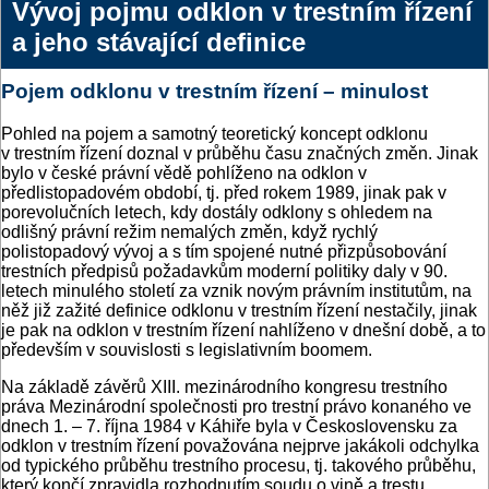
Vývoj pojmu odklon v trestním řízení
a jeho stávající definice
Pojem odklonu v trestním řízení – minulost
Pohled na pojem a samotný teoretický koncept odklonu
v trestním řízení doznal v průběhu času značných změn. Jinak
bylo v české právní vědě pohlíženo na odklon v
předlistopadovém období, tj. před rokem 1989, jinak pak v
porevolučních letech, kdy dostály odklony s ohledem na
odlišný právní režim nemalých změn, když rychlý
polistopadový vývoj a s tím spojené nutné přizpůsobování
trestních předpisů požadavkům moderní politiky daly v 90.
letech minulého století za vznik novým právním institutům, na
něž již zažité definice odklonu v trestním řízení nestačily, jinak
je pak na odklon v trestním řízení nahlíženo v dnešní době, a to
především v souvislosti s legislativním boomem.
Na základě závěrů XIII. mezinárodního kongresu trestního
práva Mezinárodní společnosti pro trestní právo konaného ve
dnech 1. – 7. října 1984 v Káhiře byla v Československu za
odklon v trestním řízení považována nejprve jakákoli odchylka
od typického průběhu trestního procesu, tj. takového průběhu,
který končí zpravidla rozhodnutím soudu o vině a trestu