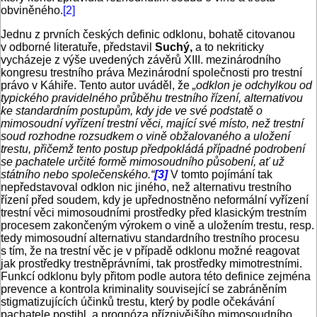
obviněného.
[2]
Jednu z prvních českých definic odklonu, bohatě citovanou
v odborné literatuře, představil
Suchý,
a to nekriticky
vycházeje z výše uvedených závěrů XIII. mezinárodního
kongresu trestního práva Mezinárodní společnosti pro trestní
právo v Káhiře. Tento autor uváděl, že
„odklon je
odchylkou od
typického pravidelného průběhu trestního řízení, alternativou
ke standardním postupům, kdy jde ve své podstatě o
mimosoudní vyřízení trestní věci, mající své místo, než trestní
soud rozhodne rozsudkem o vině obžalovaného a uložení
trestu, přičemž tento postup předpokládá případné podrobení
se pachatele určité formě mimosoudního působení, ať už
státního nebo společenského.“
[3]
V tomto pojímání tak
nepředstavoval odklon nic jiného, než alternativu trestního
řízení před soudem, kdy je upřednostněno neformální vyřízení
trestní věci mimosoudními prostředky před klasickým trestním
procesem zakončeným výrokem o vině a uložením trestu, resp.
tedy mimosoudní alternativu standardního trestního procesu
s tím, že na trestní věc je v případě odklonu možné reagovat
jak prostředky trestněprávními, tak prostředky mimotrestními.
Funkcí odklonu byly přitom podle autora této definice zejména
prevence a kontrola kriminality související se zabráněním
stigmatizujících účinků trestu, který by podle očekávání
pachatele postihl, a prognóza příznivějšího mimosoudního