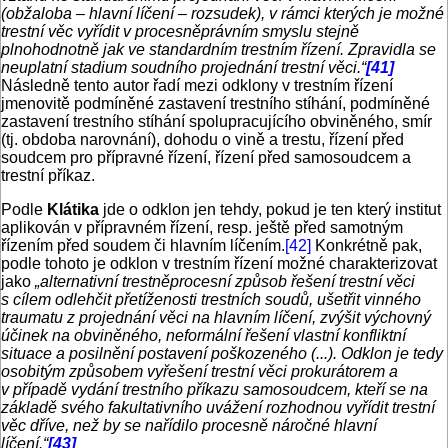
(obžaloba – hlavní líčení – rozsudek), v rámci kterých je možné
trestní věc vyřídit v procesněprávním smyslu stejně
plnohodnotně jak ve standardním trestním řízení. Zpravidla se
neuplatní stadium soudního projednání trestní věci.“
[41]
Následně tento autor řadí mezi odklony v trestním řízení
jmenovitě podmíněné zastavení trestního stíhání, podmíněné
zastavení trestního stíhání spolupracujícího obviněného, smír
(tj. obdoba narovnání), dohodu o vině a trestu, řízení před
soudcem pro přípravné řízení, řízení před samosoudcem a
trestní příkaz.
Podle
Klátika
jde o odklon jen tehdy, pokud je ten který institut
aplikován v přípravném řízení, resp. ještě před samotným
řízením před soudem či hlavním líčením.
[42]
Konkrétně pak,
podle tohoto je odklon v trestním řízení možné charakterizovat
jako
„alternativní trestněprocesní způsob řešení trestní věci
s cílem odlehčit přetíženosti trestních soudů, ušetřit vinného
traumatu z projednání věci na hlavním líčení, zvýšit výchovný
účinek na obviněného, neformální řešení vlastní konfliktní
situace a posilnění postavení poškozeného (...). Odklon je tedy
osobitým způsobem vyřešení trestní věci prokurátorem a
v případě vydání trestního příkazu samosoudcem, kteří se na
základě svého fakultativního uvážení rozhodnou vyřídit trestní
věc dříve, než by se nařídilo procesně náročné hlavní
líčení.“
[43]