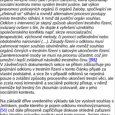
sociální kontrolu mimo systém trestní justice, tak výkon
pravomoci policejních orgánů či orgánů žaloby, spočívající ve
„zřeknutí se“ stíhání a rovněž alternativní procesní postupy
místo trestního stíhání, k nimž dá justiční orgán souhlas.
Odklon s intervencí je stejný způsob ukončení trestního řízení,
svázaný ovšem s tím, že dojde k vyřešení vzniklého
společenského konfliktu např. skrze resocializační,
terapeutické, výchovné metody, či pomocí odškodnění nebo
obdobného narovnání (....). Zásady řízení o odklonu musí
zahrnovat nejen souhlas obviněného, ale rovněž souhlas
orgánů činných v trestním řízení s takovým ukončením řízení.
Zainteresované osoby se musí na procesu účastnit, což jim
umožní i lepší zvládnutí následků trestného činu.“
[55]
V závěrečných dokumentech sekce se přitom zdůrazňuje pro
pojímání odklonu v trestním řízení v tomto článku přijaté za
vlastní podstatné, a sice že v případě odklonů se nejedná
pouze o zvláštní způsoby procesního ukončení trestní věci, ale
o zcela nový kriminálně a sociálně politický přístup, v němž
nemůže být trestný čin zkoumán izolovaně, ale v jeho
sociálním kontextu.
Na základě dříve uvedeného výkladu tak lze vyslovit souhlas s
Jelínkem, podle kterého je pojem odklonu mnohovýznamový,
[56]
což dále přirozeně zapříčiňuje diskuse ohledně zařazení
toho kterého právního institutu pod tento pojem. Jinými slovy,