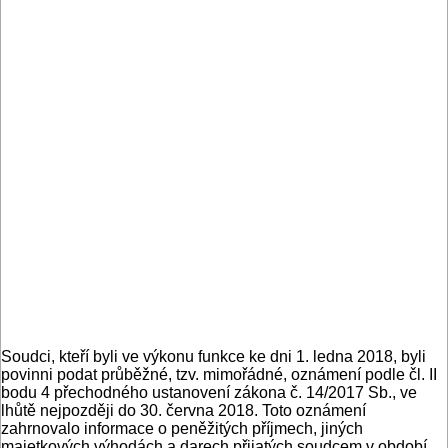
Soudci, kteří byli ve výkonu funkce ke dni 1. ledna 2018, byli
povinni podat průběžné, tzv. mimořádné, oznámení podle čl. II
bodu 4 přechodného ustanovení zákona č. 14/2017 Sb., ve
lhůtě nejpozději do 30. června 2018. Toto oznámení
zahrnovalo informace o peněžitých příjmech, jiných
majetkových výhodách a darech přijatých soudcem v období