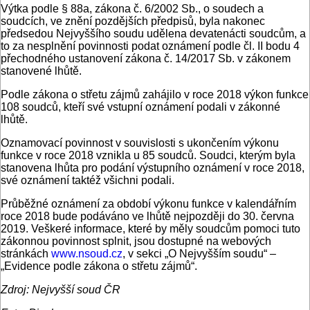
Výtka podle § 88a, zákona č. 6/2002 Sb., o soudech a
soudcích, ve znění pozdějších předpisů, byla nakonec
předsedou Nejvyššího soudu udělena devatenácti soudcům, a
to za nesplnění povinnosti podat oznámení podle čl. II bodu 4
přechodného ustanovení zákona č. 14/2017 Sb. v zákonem
stanovené lhůtě.
Podle zákona o střetu zájmů zahájilo v roce 2018 výkon funkce
108 soudců, kteří své vstupní oznámení podali v zákonné
lhůtě.
Oznamovací povinnost v souvislosti s ukončením výkonu
funkce v roce 2018 vznikla u 85 soudců. Soudci, kterým byla
stanovena lhůta pro podání výstupního oznámení v roce 2018,
své oznámení taktéž všichni podali.
Průběžné oznámení za období výkonu funkce v kalendářním
roce 2018 bude podáváno ve lhůtě nejpozději do 30. června
2019. Veškeré informace, které by měly soudcům pomoci tuto
zákonnou povinnost splnit, jsou dostupné na webových
stránkách
www.nsoud.cz
, v sekci „O Nejvyšším soudu“ –
„Evidence podle zákona o střetu zájmů“.
Zdroj: Nejvyšší soud ČR