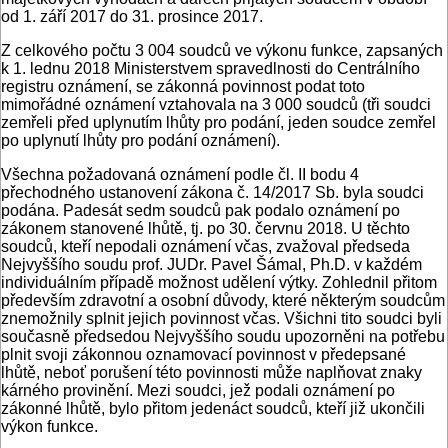
od 1. září 2017 do 31. prosince 2017.
Z celkového počtu 3 004 soudců ve výkonu funkce, zapsaných
k 1. lednu 2018 Ministerstvem spravedlnosti do Centrálního
registru oznámení, se zákonná povinnost podat toto
mimořádné oznámení vztahovala na 3 000 soudců (tři soudci
zemřeli před uplynutím lhůty pro podání, jeden soudce zemřel
po uplynutí lhůty pro podání oznámení).
Všechna požadovaná oznámení podle čl. II bodu 4
přechodného ustanovení zákona č. 14/2017 Sb. byla soudci
podána. Padesát sedm soudců pak podalo oznámení po
zákonem stanovené lhůtě, tj. po 30. červnu 2018. U těchto
soudců, kteří nepodali oznámení včas, zvažoval předseda
Nejvyššího soudu prof. JUDr. Pavel Šámal, Ph.D. v každém
individuálním případě možnost udělení výtky. Zohlednil přitom
především zdravotní a osobní důvody, které některým soudcům
znemožnily splnit jejich povinnost včas. Všichni tito soudci byli
současně předsedou Nejvyššího soudu upozorněni na potřebu
plnit svoji zákonnou oznamovací povinnost v předepsané
lhůtě, neboť porušení této povinnosti může naplňovat znaky
kárného provinění. Mezi soudci, jež podali oznámení po
zákonné lhůtě, bylo přitom jedenáct soudců, kteří již ukončili
výkon funkce.