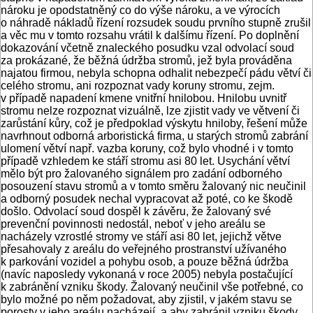
nároku je opodstatněný co do výše nároku, a ve výrocích
o náhradě nákladů řízení rozsudek soudu prvního stupně zrušil
a věc mu v tomto rozsahu vrátil k dalšímu řízení. Po doplnění
dokazování včetně znaleckého posudku vzal odvolací soud
za prokázané, že běžná údržba stromů, jež byla prováděna
najatou firmou, nebyla schopna odhalit nebezpečí pádu větví či
celého stromu, ani rozpoznat vady koruny stromu, zejm.
v případě napadení kmene vnitřní hnilobou. Hnilobu uvnitř
stromu nelze rozpoznat vizuálně, lze zjistit vady ve větvení či
zarůstání kůry, což je předpoklad výskytu hniloby, řešení může
navrhnout odborná arboristická firma, u starých stromů zabrání
ulomení větví např. vazba koruny, což bylo vhodné i v tomto
případě vzhledem ke stáří stromu asi 80 let. Usychání větví
mělo být pro žalovaného signálem pro zadání odborného
posouzení stavu stromů a v tomto směru žalovaný nic neučinil
a odborný posudek nechal vypracovat až poté, co ke škodě
došlo. Odvolací soud dospěl k závěru, že žalovaný své
prevenční povinnosti nedostál, neboť v jeho areálu se
nacházely vzrostlé stromy ve stáří asi 80 let, jejichž větve
přesahovaly z areálu do veřejného prostranství užívaného
k parkování vozidel a pohybu osob, a pouze běžná údržba
(navíc naposledy vykonaná v roce 2005) nebyla postačující
k zabránění vzniku škody. Žalovaný neučinil vše potřebné, co
bylo možné po něm požadovat, aby zjistil, v jakém stavu se
porosty v jeho areálu nacházejí, a aby zabránil vzniku škody.