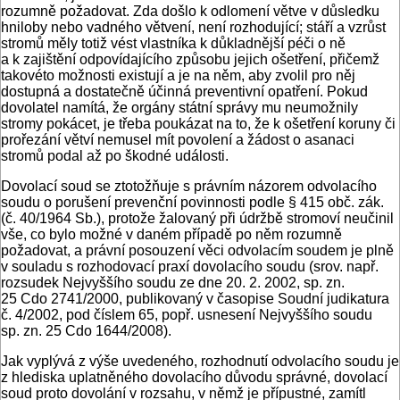
rozumně požadovat. Zda došlo k odlomení větve v důsledku
hniloby nebo vadného větvení, není rozhodující; stáří a vzrůst
stromů měly totiž vést vlastníka k důkladnější péči o ně
a k zajištění odpovídajícího způsobu jejich ošetření, přičemž
takovéto možnosti existují a je na něm, aby zvolil pro něj
dostupná a dostatečně účinná preventivní opatření. Pokud
dovolatel namítá, že orgány státní správy mu neumožnily
stromy pokácet, je třeba poukázat na to, že k ošetření koruny či
prořezání větví nemusel mít povolení a žádost o asanaci
stromů podal až po škodné události.
Dovolací soud se ztotožňuje s právním názorem odvolacího
soudu o porušení prevenční povinnosti podle § 415 obč. zák.
(č. 40/1964 Sb.), protože žalovaný při údržbě stromoví neučinil
vše, co bylo možné v daném případě po něm rozumně
požadovat, a právní posouzení věci odvolacím soudem je plně
v souladu s rozhodovací praxí dovolacího soudu (srov. např.
rozsudek Nejvyššího soudu ze dne 20. 2. 2002, sp. zn.
25 Cdo 2741/2000, publikovaný v časopise Soudní judikatura
č. 4/2002, pod číslem 65, popř. usnesení Nejvyššího soudu
sp. zn. 25 Cdo 1644/2008).
Jak vyplývá z výše uvedeného, rozhodnutí odvolacího soudu je
z hlediska uplatněného dovolacího důvodu správné, dovolací
soud proto dovolání v rozsahu, v němž je přípustné, zamítl