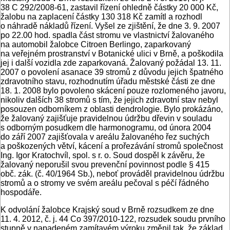
38 C 292/2008-61, zastavil řízení ohledně částky 20 000 Kč,
žalobu na zaplacení částky 130 318 Kč zamítl a rozhodl
o náhradě nákladů řízení. Vyšel ze zjištění, že dne 3. 9. 2007
po 22.00 hod. spadla část stromu ve vlastnictví žalovaného
na automobil žalobce Citroen Berlingo, zaparkovaný
na veřejném prostranství v Botanické ulici v Brně, a poškodila
jej i další vozidla zde zaparkovaná. Žalovaný požádal 13. 11.
2007 o povolení asanace 39 stromů z důvodu jejich špatného
zdravotního stavu, rozhodnutím úřadu městské části ze dne
18. 1. 2008 bylo povoleno skácení pouze rozlomeného javoru,
nikoliv dalších 38 stromů s tím, že jejich zdravotní stav nebyl
posouzen odborníkem z oblasti dendrologie. Bylo prokázáno,
že žalovaný zajišťuje pravidelnou údržbu dřevin v souladu
s odborným posudkem dle harmonogramu, od února 2004
do září 2007 zajišťovala v areálu žalovaného řez suchých
a poškozených větví, kácení a prořezávání stromů společnost
Ing. Igor Kratochvíl, spol. s r. o. Soud dospěl k závěru, že
žalovaný neporušil svou prevenční povinnost podle § 415
obč. zák. (č. 40/1964 Sb.), neboť prováděl pravidelnou údržbu
stromů a o stromy ve svém areálu pečoval s péčí řádného
hospodáře.
K odvolání žalobce Krajský soud v Brně rozsudkem ze dne
11. 4. 2012, č. j. 44 Co 397/2010-122, rozsudek soudu prvního
stupně v napadeném zamítavém výroku změnil tak, že základ