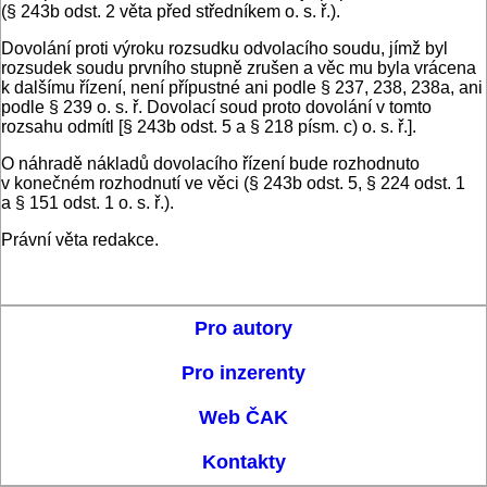
(§ 243b odst. 2 věta před středníkem o. s. ř.).
Dovolání proti výroku rozsudku odvolacího soudu, jímž byl
rozsudek soudu prvního stupně zrušen a věc mu byla vrácena
k dalšímu řízení, není přípustné ani podle § 237, 238, 238a, ani
podle § 239 o. s. ř. Dovolací soud proto dovolání v tomto
rozsahu odmítl [§ 243b odst. 5 a § 218 písm. c) o. s. ř.].
O náhradě nákladů dovolacího řízení bude rozhodnuto
v konečném rozhodnutí ve věci (§ 243b odst. 5, § 224 odst. 1
a § 151 odst. 1 o. s. ř.).
Právní věta redakce.
Pro autory
Pro inzerenty
Web ČAK
Kontakty