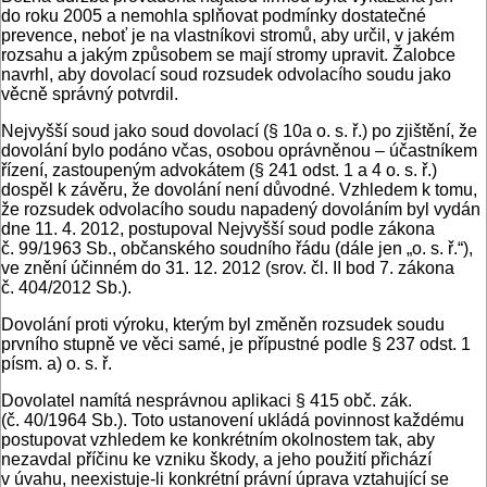
do roku 2005 a nemohla splňovat podmínky dostatečné
prevence, neboť je na vlastníkovi stromů, aby určil, v jakém
rozsahu a jakým způsobem se mají stromy upravit. Žalobce
navrhl, aby dovolací soud rozsudek odvolacího soudu jako
věcně správný potvrdil.
Nejvyšší soud jako soud dovolací (§ 10a o. s. ř.) po zjištění, že
dovolání bylo podáno včas, osobou oprávněnou – účastníkem
řízení, zastoupeným advokátem (§ 241 odst. 1 a 4 o. s. ř.)
dospěl k závěru, že dovolání není důvodné. Vzhledem k tomu,
že rozsudek odvolacího soudu napadený dovoláním byl vydán
dne 11. 4. 2012, postupoval Nejvyšší soud podle zákona
č. 99/1963 Sb., občanského soudního řádu (dále jen „o. s. ř.“),
ve znění účinném do 31. 12. 2012 (srov. čl. II bod 7. zákona
č. 404/2012 Sb.).
Dovolání proti výroku, kterým byl změněn rozsudek soudu
prvního stupně ve věci samé, je přípustné podle § 237 odst. 1
písm. a) o. s. ř.
Dovolatel namítá nesprávnou aplikaci § 415 obč. zák.
(č. 40/1964 Sb.). Toto ustanovení ukládá povinnost každému
postupovat vzhledem ke konkrétním okolnostem tak, aby
nezavdal příčinu ke vzniku škody, a jeho použití přichází
v úvahu, neexistuje-li konkrétní právní úprava vztahující se