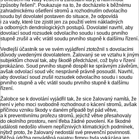
způsoby řešení“. Poukazuje na to, že docházelo k běžnému
zahradnickému ošetření stromů a rozhodnutím odvolacího
soudu byl dovolatel postaven do situace, že odpovídá
i za vady, které lze zjistit jen za použití velmi nákladných
a odborných dendrologických postupů. Dovolatel navrhl, aby
dovolací soud rozsudek odvolacího soudu i soudu prvního
stupně zrušil a věc vrátil soudu prvního stupně k dalšímu řízení.
Vedlejší účastník se ve svém vyjádření ztotožnil s dovolacími
důvody uvedenými dovolatelem. Žalovaný se ve vztahu k jiným
subjektům choval tak, aby škodě předcházel, což bylo v řízení
prokázáno. Soud prvního stupně dospěl ke správným závěrům,
avšak odvolací soud věc nesprávně právně posoudil. Navrhl,
aby dovolací soud zrušil rozsudek odvolacího soudu i soudu
prvního stupně a věc vrátil soudu prvního stupně k dalšímu
řízení.
Žalobce se k dovolání vyjádřil tak, že sice žalovaný namítá, že
není v jeho moci svobodně rozhodnout o kácení stromů, avšak
příčinou vzniku škody v daném případě byl pád větve,
a k preventivnímu prořezu stromů, jejichž větve přesahovaly
do okolního prostoru, není třeba žádné povolení. Ke škodné
události nedošlo vlivem nepříznivých klimatických podmínek,
nýbrž proto, že žalovaný nedostál své prevenční povinnosti.
Běžná údržba prováděná najatou firmou byla vykázána jen