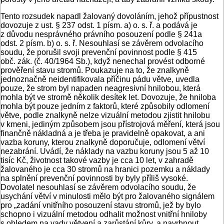
Tento rozsudek napadl žalovaný dovoláním, jehož přípustnost
dovozuje z ust. § 237 odst. 1 písm. a) o. s. ř. a podává je
z důvodu nesprávného právního posouzení podle § 241a
odst. 2 písm. b) o. s. ř. Nesouhlasí se závěrem odvolacího
soudu, že porušil svoji prevenční povinnost podle § 415
obč. zák. (č. 40/1964 Sb.), když nenechal provést odborné
prověření stavu stromů. Poukazuje na to, že znalkyně
jednoznačně neidentifikovala příčinu pádu větve, uvedla
pouze, že strom byl napaden neagresivní hnilobou, která
mohla být ve stromě několik desítek let. Dovozuje, že hniloba
mohla být pouze jedním z faktorů, které způsobily odlomení
větve, podle znalkyně nelze vizuální metodou zjistit hnilobu
v kmeni, jediným způsobem jsou přístrojová měření, která jsou
finančně nákladná a je třeba je pravidelně opakovat, a ani
vazba koruny, kterou znalkyně doporučuje, odlomení větví
nezabrání. Uvádí, že náklady na vazbu koruny jsou 5 až 10
tisíc Kč, životnost takové vazby je cca 10 let, v zahradě
žalovaného je cca 30 stromů na hranici pozemku a náklady
na splnění prevenční povinnosti by byly příliš vysoké.
Dovolatel nesouhlasí se závěrem odvolacího soudu, že
usychání větví v minulosti mělo být pro žalovaného signálem
pro „zadání vnitřního posouzení stavu stromů, jež by bylo
schopno i vizuální metodou odhalit možnost vnitřní hniloby
s ohledem na vady větvení a zarůstání kůry, a navrhnout