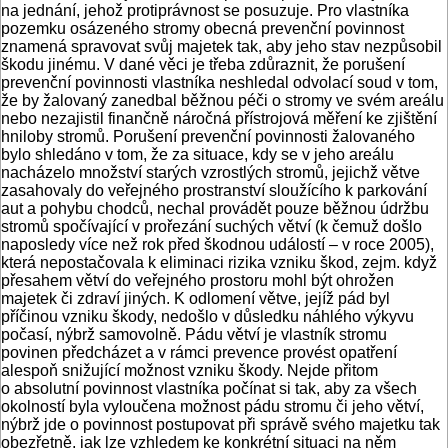
na jednání, jehož protiprávnost se posuzuje. Pro vlastníka
pozemku osázeného stromy obecná prevenční povinnost
znamená spravovat svůj majetek tak, aby jeho stav nezpůsobil
škodu jinému. V dané věci je třeba zdůraznit, že porušení
prevenční povinnosti vlastníka neshledal odvolací soud v tom,
že by žalovaný zanedbal běžnou péči o stromy ve svém areálu
nebo nezajistil finančně náročná přístrojová měření ke zjištění
hniloby stromů. Porušení prevenční povinnosti žalovaného
bylo shledáno v tom, že za situace, kdy se v jeho areálu
nacházelo množství starých vzrostlých stromů, jejichž větve
zasahovaly do veřejného prostranství sloužícího k parkování
aut a pohybu chodců, nechal provádět pouze běžnou údržbu
stromů spočívající v prořezání suchých větví (k čemuž došlo
naposledy více než rok před škodnou událostí – v roce 2005),
která nepostačovala k eliminaci rizika vzniku škod, zejm. když
přesahem větví do veřejného prostoru mohl být ohrožen
majetek či zdraví jiných. K odlomení větve, jejíž pád byl
příčinou vzniku škody, nedošlo v důsledku náhlého výkyvu
počasí, nýbrž samovolně. Pádu větví je vlastník stromu
povinen předcházet a v rámci prevence provést opatření
alespoň snižující možnost vzniku škody. Nejde přitom
o absolutní povinnost vlastníka počínat si tak, aby za všech
okolností byla vyloučena možnost pádu stromu či jeho větví,
nýbrž jde o povinnost postupovat při správě svého majetku tak
obezřetně, jak lze vzhledem ke konkrétní situaci na něm