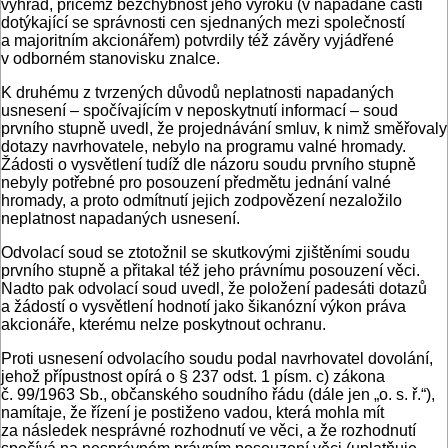
výhrad, přičemž bezchybnost jeho výroku (v napadané části
dotýkající se správnosti cen sjednaných mezi společností
a majoritním akcionářem) potvrdily též závěry vyjádřené
v odborném stanovisku znalce.
K druhému z tvrzených důvodů neplatnosti napadaných
usnesení – spočívajícím v neposkytnutí informací – soud
prvního stupně uvedl, že projednávání smluv, k nimž směřovaly
dotazy navrhovatele, nebylo na programu valné hromady.
Žádosti o vysvětlení tudíž dle názoru soudu prvního stupně
nebyly potřebné pro posouzení předmětu jednání valné
hromady, a proto odmítnutí jejich zodpovězení nezaložilo
neplatnost napadaných usnesení.
Odvolací soud se ztotožnil se skutkovými zjištěními soudu
prvního stupně a přitakal též jeho právnímu posouzení věci.
Nadto pak odvolací soud uvedl, že položení padesáti dotazů
a žádostí o vysvětlení hodnotí jako šikanózní výkon práva
akcionáře, kterému nelze poskytnout ochranu.
Proti usnesení odvolacího soudu podal navrhovatel dovolání,
jehož přípustnost opírá o § 237 odst. 1 písm. c) zákona
č. 99/1963 Sb., občanského soudního řádu (dále jen „o. s. ř.“),
namítaje, že řízení je postiženo vadou, která mohla mít
za následek nesprávné rozhodnutí ve věci, a že rozhodnutí