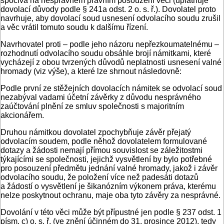
spočívá na nesprávném právním posouzení věci (uplatňuje
dovolací důvody podle § 241a odst. 2 o. s. ř.). Dovolatel proto
navrhuje, aby dovolací soud usnesení odvolacího soudu zrušil
a věc vrátil tomuto soudu k dalšímu řízení.
Navrhovatel proti – podle jeho názoru nepřezkoumatelnému –
rozhodnutí odvolacího soudu obsáhle brojí námitkami, které
vycházejí z obou tvrzených důvodů neplatnosti usnesení valné
hromady (viz výše), a které lze shrnout následovně:
Podle první ze stěžejních dovolacích námitek se odvolací soud
nezabýval vadami účetní závěrky z důvodu nesprávného
zaúčtování plnění ze smluv společnosti s majoritním
akcionářem.
Druhou námitkou dovolatel zpochybňuje závěr přejatý
odvolacím soudem, podle něhož dovolatelem formulované
dotazy a žádosti nemají přímou souvislost se záležitostmi
týkajícími se společnosti, jejichž vysvětlení by bylo potřebné
pro posouzení předmětu jednání valné hromady, jakož i závěr
odvolacího soudu, že položení více než padesáti dotazů
a žádostí o vysvětlení je šikanózním výkonem práva, kterému
nelze poskytnout ochranu, maje oba tyto závěry za nesprávné.
Dovolání v této věci může být přípustné jen podle § 237 odst. 1
písm. c) o. s. ř. (ve znění účinném do 31. prosince 2012), tedy