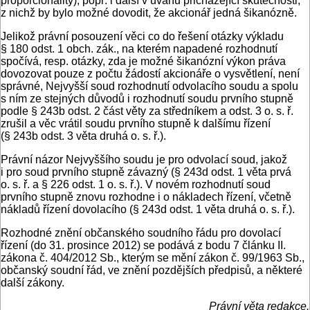
proporcionality), popř. i další v úvahu přicházející skutečnosti,
z nichž by bylo možné dovodit, že akcionář jedná šikanózně.
Jelikož právní posouzení věci co do řešení otázky výkladu
§ 180 odst. 1 obch. zák., na kterém napadené rozhodnutí
spočívá, resp. otázky, zda je možné šikanózní výkon práva
dovozovat pouze z počtu žádostí akcionáře o vysvětlení, není
správné, Nejvyšší soud rozhodnutí odvolacího soudu a spolu
s ním ze stejných důvodů i rozhodnutí soudu prvního stupně
podle § 243b odst. 2 část věty za středníkem a odst. 3 o. s. ř.
zrušil a věc vrátil soudu prvního stupně k dalšímu řízení
(§ 243b odst. 3 věta druhá o. s. ř.).
Právní názor Nejvyššího soudu je pro odvolací soud, jakož
i pro soud prvního stupně závazný (§ 243d odst. 1 věta prvá
o. s. ř. a § 226 odst. 1 o. s. ř.). V novém rozhodnutí soud
prvního stupně znovu rozhodne i o nákladech řízení, včetně
nákladů řízení dovolacího (§ 243d odst. 1 věta druhá o. s. ř.).
Rozhodné znění občanského soudního řádu pro dovolací
řízení (do 31. prosince 2012) se podává z bodu 7 článku II.
zákona č. 404/2012 Sb., kterým se mění zákon č. 99/1963 Sb.,
občanský soudní řád, ve znění pozdějších předpisů, a některé
další zákony.
Právní věta redakce.