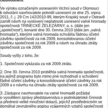
Odůvodnění:
Ve výroku označeným usnesením Vrchní soud v Olomouci
k odvolání navrhovatele potvrdil usnesení ze dne 25. srpna
2011, č. j. 29 Cm 142/2010-99, kterým Krajský soud v Ostravě
zamítl návrh na vyslovení neplatnosti usnesení valné hromady
společnosti TŘINECKÉ ŽELEZÁRNY, a. s. (dále jen
„společnost“), konané dne 30. června 2010 (dále jen „valná
hromada“), kterými valná hromada schválila řádnou účetní
závěrku společnosti za rok 2009, konsolidovanou účetní
závěrku společnosti za rok 2009 a návrh na úhradu ztráty
společnosti za rok 2009.
Soudy vyšly z toho, že:
1. Společnost vykázala za rok 2009 ztrátu.
2. Dne 30. června 2010 proběhla valná hromada společnosti,
na jejímž programu bylo mimo jiné rozhodnutí o schválení
řádné účetní závěrky a konsolidované účetní závěrky za rok
2009 a o návrhu na úhradu ztráty společnosti za rok 2009.
3. Zástupce navrhovatele na valné hromadě požádal
o vysvětlení zprávy představenstva o podnikatelské činnosti
a přednesl velké množství dotazů, jejichž prostřednictvím se
domáhal zevrubného popisu vzájemných vztahů společnosti