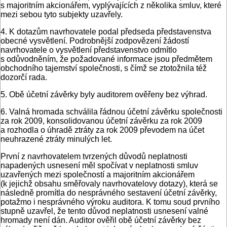
s majoritním akcionářem, vyplývajících z několika smluv, které
mezi sebou tyto subjekty uzavřely.
4. K dotazům navrhovatele podal předseda představenstva
obecné vysvětlení. Podrobnější zodpovězení žádostí
navrhovatele o vysvětlení představenstvo odmítlo
s odůvodněním, že požadované informace jsou předmětem
obchodního tajemství společnosti, s čímž se ztotožnila též
dozorčí rada.
5. Obě účetní závěrky byly auditorem ověřeny bez výhrad.
6. Valná hromada schválila řádnou účetní závěrku společnosti
za rok 2009, konsolidovanou účetní závěrku za rok 2009
a rozhodla o úhradě ztráty za rok 2009 převodem na účet
neuhrazené ztráty minulých let.
První z navrhovatelem tvrzených důvodů neplatnosti
napadených usnesení měl spočívat v neplatnosti smluv
uzavřených mezi společností a majoritním akcionářem
(k jejichž obsahu směřovaly navrhovatelovy dotazy), která se
následně promítla do nesprávného sestavení účetní závěrky,
potažmo i nesprávného výroku auditora. K tomu soud prvního
stupně uzavřel, že tento důvod neplatnosti usnesení valné
hromady není dán. Auditor ověřil obě účetní závěrky bez