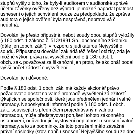
stupňů vyšly z toho, že byly-li auditorem v auditorské zprávě
účetní závěrky ověřeny bez výhrad, je možné napadat platnost
usnesení o jejich schválení pouze za předpokladu, že zpráva
auditora o jejich ověření byla nesprávná, nepravdivá či
neúplná.
Dovolání je přesto přípustné, neboť soudy obou stupňů vyložily
§ 180 odst. 1 zákona č. 513/1991 Sb., obchodního zákoníku
(dále jen „obch. zák.“), v rozporu s judikaturou Nejvyššího
soudu. Přípustnost dovolání zakládá též řešení otázky, zda je
možné výkon práva na vysvětlení podle § 180 odst. 1
obch. zák. považovat za šikanózní jen proto, že akcionář podal
vyšší počet žádostí o vysvětlení.
Dovolání je i důvodné.
Podle § 180 odst. 1 obch. zák. má každý akcionář právo
požadovat a dostat na valné hromadě vysvětlení záležitostí
týkajících se společnosti, které jsou předmětem jednání valné
hromady. Neposkytnutí informací podle § 180 odst. 1 obch.
zák., související s předmětem projednávaným valnou
hromadou, může představovat porušení tohoto zákonného
ustanovení, odůvodňující vyslovení neplatnosti usnesení valné
hromady, a to za podmínky, že toto porušení mělo závažné
právní následky (srov. např. usnesení Nejvyššího soudu ze dne