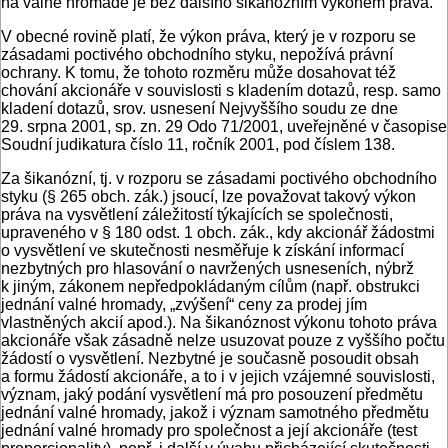
na valné hromadě je bez dalšího šikanózním výkonem práva.
V obecné rovině platí, že výkon práva, který je v rozporu se
zásadami poctivého obchodního styku, nepožívá právní
ochrany. K tomu, že tohoto rozměru může dosahovat též
chování akcionáře v souvislosti s kladením dotazů, resp. samo
kladení dotazů, srov. usnesení Nejvyššího soudu ze dne
29. srpna 2001, sp. zn. 29 Odo 71/2001, uveřejněné v časopise
Soudní judikatura číslo 11, ročník 2001, pod číslem 138.
Za šikanózní, tj. v rozporu se zásadami poctivého obchodního
styku (§ 265 obch. zák.) jsoucí, lze považovat takový výkon
práva na vysvětlení záležitostí týkajících se společnosti,
upraveného v § 180 odst. 1 obch. zák., kdy akcionář žádostmi
o vysvětlení ve skutečnosti nesměřuje k získání informací
nezbytných pro hlasování o navržených usneseních, nýbrž
k jiným, zákonem nepředpokládaným cílům (např. obstrukci
jednání valné hromady, „zvýšení“ ceny za prodej jím
vlastněných akcií apod.). Na šikanóznost výkonu tohoto práva
akcionáře však zásadně nelze usuzovat pouze z vyššího počtu
žádostí o vysvětlení. Nezbytné je současně posoudit obsah
a formu žádostí akcionáře, a to i v jejich vzájemné souvislosti,
význam, jaký podání vysvětlení má pro posouzení předmětu
jednání valné hromady, jakož i význam samotného předmětu
jednání valné hromady pro společnost a její akcionáře (test