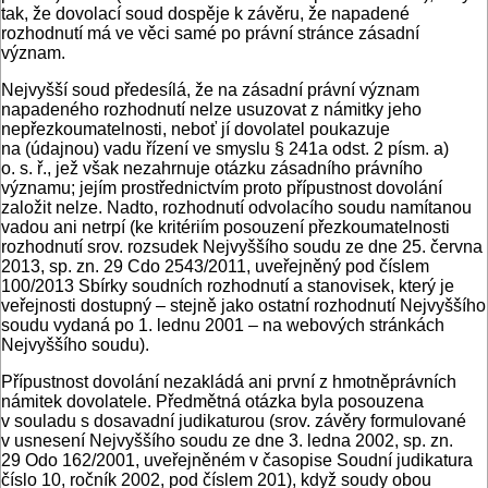
tak, že dovolací soud dospěje k závěru, že napadené
rozhodnutí má ve věci samé po právní stránce zásadní
význam.
Nejvyšší soud předesílá, že na zásadní právní význam
napadeného rozhodnutí nelze usuzovat z námitky jeho
nepřezkoumatelnosti, neboť jí dovolatel poukazuje
na (údajnou) vadu řízení ve smyslu § 241a odst. 2 písm. a)
o. s. ř., jež však nezahrnuje otázku zásadního právního
významu; jejím prostřednictvím proto přípustnost dovolání
založit nelze. Nadto, rozhodnutí odvolacího soudu namítanou
vadou ani netrpí (ke kritériím posouzení přezkoumatelnosti
rozhodnutí srov. rozsudek Nejvyššího soudu ze dne 25. června
2013, sp. zn. 29 Cdo 2543/2011, uveřejněný pod číslem
100/2013 Sbírky soudních rozhodnutí a stanovisek, který je
veřejnosti dostupný – stejně jako ostatní rozhodnutí Nejvyššího
soudu vydaná po 1. lednu 2001 – na webových stránkách
Nejvyššího soudu).
Přípustnost dovolání nezakládá ani první z hmotněprávních
námitek dovolatele. Předmětná otázka byla posouzena
v souladu s dosavadní judikaturou (srov. závěry formulované
v usnesení Nejvyššího soudu ze dne 3. ledna 2002, sp. zn.
29 Odo 162/2001, uveřejněném v časopise Soudní judikatura
číslo 10, ročník 2002, pod číslem 201), když soudy obou