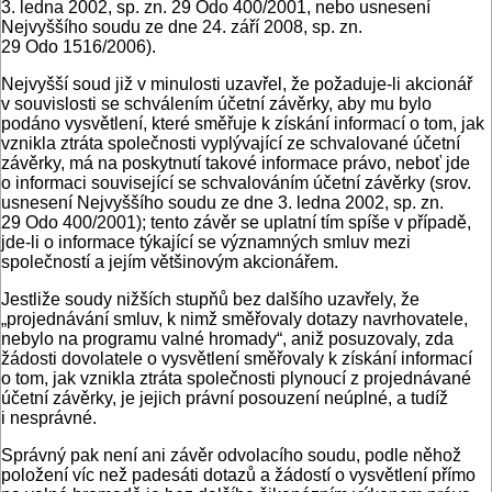
3. ledna 2002, sp. zn. 29 Odo 400/2001, nebo usnesení
Nejvyššího soudu ze dne 24. září 2008, sp. zn.
29 Odo 1516/2006).
Nejvyšší soud již v minulosti uzavřel, že požaduje-li akcionář
v souvislosti se schválením účetní závěrky, aby mu bylo
podáno vysvětlení, které směřuje k získání informací o tom, jak
vznikla ztráta společnosti vyplývající ze schvalované účetní
závěrky, má na poskytnutí takové informace právo, neboť jde
o informaci související se schvalováním účetní závěrky (srov.
usnesení Nejvyššího soudu ze dne 3. ledna 2002, sp. zn.
29 Odo 400/2001); tento závěr se uplatní tím spíše v případě,
jde-li o informace týkající se významných smluv mezi
společností a jejím většinovým akcionářem.
Jestliže soudy nižších stupňů bez dalšího uzavřely, že
„projednávání smluv, k nimž směřovaly dotazy navrhovatele,
nebylo na programu valné hromady“, aniž posuzovaly, zda
žádosti dovolatele o vysvětlení směřovaly k získání informací
o tom, jak vznikla ztráta společnosti plynoucí z projednávané
účetní závěrky, je jejich právní posouzení neúplné, a tudíž
i nesprávné.
Správný pak není ani závěr odvolacího soudu, podle něhož
položení víc než padesáti dotazů a žádostí o vysvětlení přímo