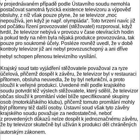
v projednávaném případě podle Ústavního soudu nemohla
postačovat samotná fyzická existence televizoru a výpověď
obsluhy, z níž však pouze plyne, že se televizor „moc
nepoužívá, jen když je např. olympiáda“. Toto tvrzení navíc již
od počátku řízení provozovatel (stěžovatel) rozporoval, když
tvrdil, že televizor nebývá v provozu v čase otevíracích hodin
a pokud tedy na něm byla nějaká produkce provozována, tak
pouze pro soukromé účely. Posléze rovněž uvedl, že v době
kontroly televizor již ani nebyl provozuschopný a ani dříve
nebyl schopen přenosu televizního vysílání.
Krajský soud tato vyjádření stěžovatele považoval za ryze
účelová, přičemž dospěl k závěru, že televizor byl v restauraci
přítomen, obsluha neuvedla, že by byl nefunkční, a proto
sloužil k veřejné produkci. Uvedené měl podle krajského
soudu potvrdit též výslech stěžovatele, který sdělil, že televizor
občas sloužil k promítání videí blíže specifikované skupiny
osob (motorkářského klubu), přičemž tomuto promítání mohly
být přítomny též další osoby. Ústavní soud však tyto závěry
krajského soudu považuje za nedostatečné, neboť
z provedených důkazů nelze dospět k jednoznačnému závěru,
že by televizor skutečně byl užíván k produkci děl chráněných
autorským zákonem.