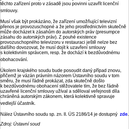
těchto zařízení proto v zásadě jsou povinni uzavřít licenční
smlouvy.
Musí však být prokázáno, že zařízení umožňující televizní
přenos je provozuschopné a že jeho prostřednictvím skutečně
může docházet k zásahům do autorských práv (presumpce
zásahu do autorských práv). Z pouhé existence
provozuschopného televizoru v restauraci ještě nelze bez
dalšího dovozovat, že musí dojít k uzavření smlouvy
s kolektivním správcem, resp. že dochází k bezdůvodnému
obohacování.
Úkolem krajského soudu bude posoudit daný případ znovu,
přičemž je vázán právním názorem Ústavního soudu v tom
směru, že musí řádně prokázat, zda skutečně došlo
k bezdůvodnému obohacení stěžovatele tím, že bez řádně
uzavřené licenční smlouvy užíval a sděloval veřejnosti díla
chráněná autorským zákonem, která kolektivně spravuje
vedlejší účastník.
Nález Ústavního soudu sp. zn. II. ÚS 2186/14 je dostupný
zde
.
Zdroj: Ústavní soud