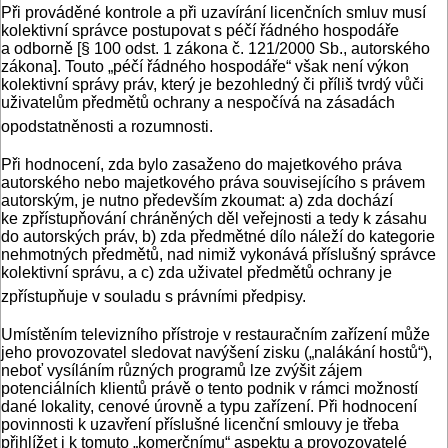
Při prováděné kontrole a při uzavírání licenčních smluv musí
kolektivní správce postupovat s péčí řádného hospodáře
a odborně [§ 100 odst. 1 zákona č. 121/2000 Sb., autorského
zákona]. Touto „péčí řádného hospodáře“ však není výkon
kolektivní správy práv, který je bezohledný či příliš tvrdý vůči
uživatelům předmětů ochrany a nespočívá na zásadách
opodstatněnosti a rozumnosti.
Při hodnocení, zda bylo zasaženo do majetkového práva
autorského nebo majetkového práva souvisejícího s právem
autorským, je nutno především zkoumat: a) zda dochází
ke zpřístupňování chráněných děl veřejnosti a tedy k zásahu
do autorských práv, b) zda předmětné dílo náleží do kategorie
nehmotných předmětů, nad nimiž vykonává příslušný správce
kolektivní správu, a c) zda uživatel předmětů ochrany je
zpřístupňuje v souladu s právními předpisy.
Umístěním televizního přístroje v restauračním zařízení může
jeho provozovatel sledovat navýšení zisku („nalákání hostů“),
neboť vysíláním různých programů lze zvýšit zájem
potenciálních klientů právě o tento podnik v rámci možností
dané lokality, cenové úrovně a typu zařízení. Při hodnocení
povinnosti k uzavření příslušné licenční smlouvy je třeba
přihlížet i k tomuto „komerčnímu“ aspektu a provozovatelé