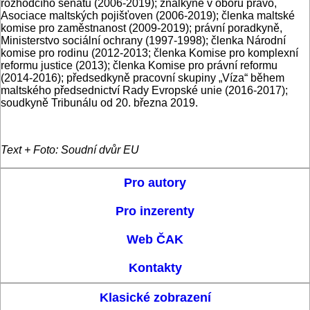
rozhodčího senátu (2006-2019); znalkyně v oboru právo,
Asociace maltských pojišťoven (2006-2019); členka maltské
komise pro zaměstnanost (2009-2019); právní poradkyně,
Ministerstvo sociální ochrany (1997-1998); členka Národní
komise pro rodinu (2012-2013; členka Komise pro komplexní
reformu justice (2013); členka Komise pro právní reformu
(2014-2016); předsedkyně pracovní skupiny „Víza“ během
maltského předsednictví Rady Evropské unie (2016-2017);
soudkyně Tribunálu od 20. března 2019.
Text + Foto: Soudní dvůr EU
Pro autory
Pro inzerenty
Web ČAK
Kontakty
Klasické zobrazení