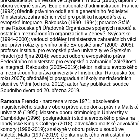
překladatelství, univerzita ve Štýrském Hradci (1988); diplom v
oboru veřejné správy, École nationale d’administration, Francie
(1992); úředník právního oddělení a generálního ředitelství
Ministerstva zahraničních věcí pro politiku hospodářské a
evropské integrace, Rakousko (1990–1994); poradce Stálé
mise Rakouska při Úřadovně Organizace spojených národů a
ostatních mezinárodních organizacích v Ženevě, Švýcarsko
(1994–2000); vedoucí oddělení ministerstva zahraničních věcí
pro „právní otázky prvního pilíře Evropské unie“ (2000–2005);
profesor Institutu pro evropské právo univerzity ve Štýrském
Hradci (od října 2014); vedoucí odboru evropského práva
Federálního ministerstva pro evropské a zahraniční záležitosti
a integraci, Rakousko (2005–2019); lektor Institutu evropského
a mezinárodního práva univerzity v Innsbrucku, Rakousko (od
roku 2007); přednášející postgraduální školy mezinárodních
studií ve Vídni (od roku 2012); autor řady publikací; soudce
Soudního dvora od 20. března 2019.
Ramona Frendo
- narozena v roce 1971; absolventka
magisterského studia v oboru právo a doktorka práv na Maltské
univerzitě (1995); Master v oboru kriminologie Univerzity v
Cambridge (1996); postgraduální studia evropského práva na
londýnské King’s College (2018); advokátka maltské advokátní
komory (1996-2019); znalkyně v oboru právo u soudů ve
Valettě, Malta (1997-2019); členka maltského vnitrostátního