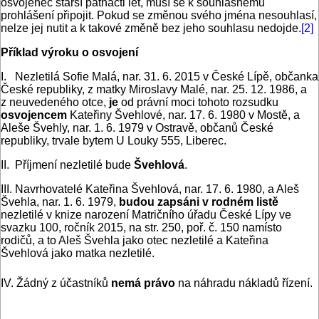
osvojenec starší patnácti let, musí se k souhlasnému
prohlášení připojit. Pokud se změnou svého jména nesouhlasí,
nelze jej nutit a k takové změně bez jeho souhlasu nedojde.
[2]
Příklad výroku o osvojení
I. Nezletilá Sofie Malá, nar. 31. 6. 2015 v České Lípě, občanka
České republiky, z matky Miroslavy Malé, nar. 25. 12. 1986, a
z neuvedeného otce,
je
od právní moci tohoto rozsudku
osvojencem
Kateřiny Švehlové, nar. 17. 6. 1980 v Mostě, a
Aleše Švehly, nar. 1. 6. 1979 v Ostravě, občanů České
republiky, trvale bytem U Louky 555, Liberec.
II. Příjmení nezletilé bude
Švehlová
.
III. Navrhovatelé Kateřina Švehlová, nar. 17. 6. 1980, a Aleš
Švehla, nar. 1. 6. 1979,
budou zapsáni v rodném listě
nezletilé v knize narození Matričního úřadu České Lípy ve
svazku 100, ročník 2015, na str. 250, poř. č. 150 namísto
rodičů, a to Aleš Švehla jako otec nezletilé a Kateřina
Švehlová jako matka nezletilé.
IV. Žádný z účastníků
nemá právo
na náhradu nákladů řízení.