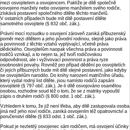
mezi osvojitelem a osvojencem. Pakliže je dítě společně
osvojeno manžely nebo osvojeno manželem svého rodiče,
získává postavení společného dítěte těchto manželů.
V ostatních případech bude mít dítě postavení dítěte
samotného osvojitele (§ 832 obč. zák.).
Právní mocí rozsudku o osvojení zároveň zaniká příbuzenský
poměr mezi dítětem a jeho původní rodinou, stejně jako práva
a povinnosti z těchto vztahů vyplývající, včetně práva
dědického. Osvojitelům naopak všechna práva a povinnosti
rodičů vznikají, a to nejen ta, jež tvoří rodičovskou
odpovědnost, ale i vyživovací povinnost a práva ryze
osobnostní povahy. Rovněž pro případ dědění po osvojitelích
či jejich příbuzných bude mít dítě stejné postavení, jako kdyby
se osvojitelům narodilo. Do knihy narození matričního úřadu,
který vydal rodný list dítěte, jsou namísto rodičů zapsáni
osvojitelé (§ 797 obč. zák.). Je-li dítě osvojováno osamělou
osobou, rozhodne soud též o tom, že se z matriky vypouští
zápis o druhém rodiči (§ 800 odst. 1 obč. zák.).
Vzhledem k tomu, že již není třeba, aby dítě zastupovala osoba
jiná než jeho noví rodiče, zaniká osvojením též opatrovnictví a
poručenství dítěte (§ 833 odst. 1 obč. zák.).
Pokud je nezletilý osvojenec sám rodičem, má osvojení účinky