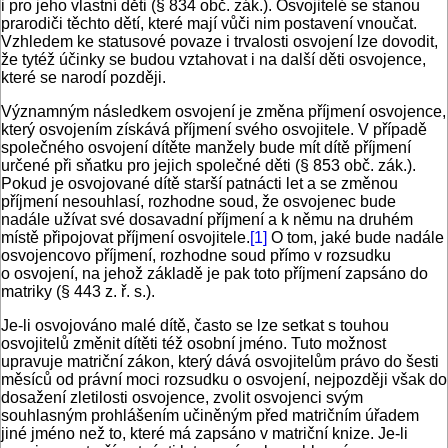
i pro jeho vlastní děti (§ 834 obč. zák.). Osvojitelé se stanou
prarodiči těchto dětí, které mají vůči nim postavení vnoučat.
Vzhledem ke statusové povaze i trvalosti osvojení lze dovodit,
že tytéž účinky se budou vztahovat i na další děti osvojence,
které se narodí později.
Významným následkem osvojení je změna příjmení osvojence,
který osvojením získává příjmení svého osvojitele. V případě
společného osvojení dítěte manžely bude mít dítě příjmení
určené při sňatku pro jejich společné děti (§ 853 obč. zák.).
Pokud je osvojované dítě starší patnácti let a se změnou
příjmení nesouhlasí, rozhodne soud, že osvojenec bude
nadále užívat své dosavadní příjmení a k němu na druhém
místě připojovat příjmení osvojitele.
[1]
O tom, jaké bude nadále
osvojencovo příjmení, rozhodne soud přímo v rozsudku
o osvojení, na jehož základě je pak toto příjmení zapsáno do
matriky (§ 443 z. ř. s.).
Je-li osvojováno malé dítě, často se lze setkat s touhou
osvojitelů změnit dítěti též osobní jméno. Tuto možnost
upravuje matriční zákon, který dává osvojitelům právo do šesti
měsíců od právní moci rozsudku o osvojení, nejpozději však do
dosažení zletilosti osvojence, zvolit osvojenci svým
souhlasným prohlášením učiněným před matričním úřadem
jiné jméno než to, které má zapsáno v matriční knize. Je-li