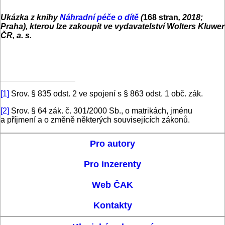
Ukázka z knihy
Náhradní péče o dítě
(
168 stran
, 2018;
Praha), kterou lze zakoupit v
e vydavatelství Wolters Kluwer
ČR, a. s.
[1]
Srov. § 835 odst. 2 ve spojení s § 863 odst. 1 obč. zák.
[2]
Srov. § 64 zák. č. 301/2000 Sb., o matrikách, jménu
a příjmení a o změně některých souvisejících zákonů.
Pro autory
Pro inzerenty
Web ČAK
Kontakty