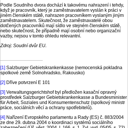
Podle Soudního dvora dochází k takovému nahrazení i tehdy,
když je pracovník, který je zaměstnavatelem vyslán k práci v
jiném členském státě, nahrazen pracovníkem vyslaným jiným
zaměstnavatelem. Skutečnost, že zaměstnavatelé obou
dotčených pracovníků mají sídlo ve stejném členském státě,
nebo skutečnost, že případně mají osobní nebo organizační
vazby, nejsou v tomto ohledu relevantní.
Zdroj: Soudní dvůr EU.
[1]
Salzburger Gebietskrankenkasse (nemocenská pokladna
spolkové země Solnohradsko, Rakousko)
[2]
Dříve potvrzení E 101
[3]
Verwaltungsgerichtshof byl předložen kasační opravný
prostředek Salzburger Gebietskrankenkasse a Bundesminister
für Arbeit, Soziales und Konsumentenschutz (spolkový ministr
práce, sociálních věcí a ochrany spotřebitelů).
[4]
Nařízení Evropského parlamentu a Rady (ES) č. 883/2004
ze dne 29. dubna 2004 o koordinaci systémů sociálního
zabezpečení (Úř. věst. 2004, L 166, s. 1, Zvl. vyd. 05/05, s. 72)