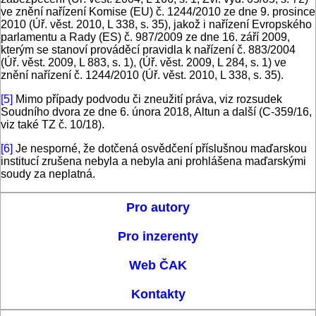
ve znění nařízení Komise (EU) č. 1244/2010 ze dne 9. prosince
2010 (Úř. věst. 2010, L 338, s. 35), jakož i nařízení Evropského
parlamentu a Rady (ES) č. 987/2009 ze dne 16. září 2009,
kterým se stanoví prováděcí pravidla k nařízení č. 883/2004
(Úř. věst. 2009, L 883, s. 1), (Úř. věst. 2009, L 284, s. 1) ve
znění nařízení č. 1244/2010 (Úř. věst. 2010, L 338, s. 35).
[5]
Mimo případy podvodu či zneužití práva, viz rozsudek
Soudního dvora ze dne 6. února 2018, Altun a další (C-359/16,
viz také TZ č. 10/18).
[6]
Je nesporné, že dotčená osvědčení příslušnou maďarskou
institucí zrušena nebyla a nebyla ani prohlášena maďarskými
soudy za neplatná.
Pro autory
Pro inzerenty
Web ČAK
Kontakty