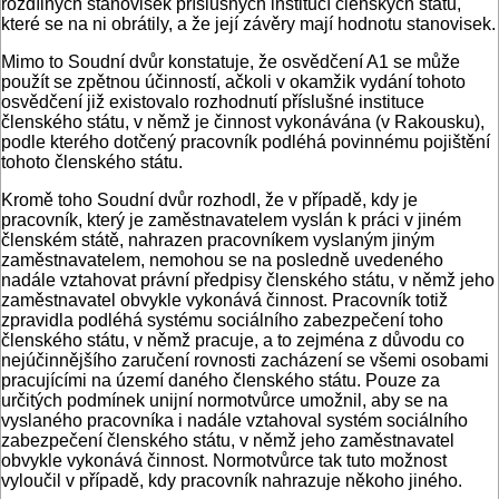
rozdílných stanovisek příslušných institucí členských států,
které se na ni obrátily, a že její závěry mají hodnotu stanovisek.
Mimo to Soudní dvůr konstatuje, že osvědčení A1 se může
použít se zpětnou účinností, ačkoli v okamžik vydání tohoto
osvědčení již existovalo rozhodnutí příslušné instituce
členského státu, v němž je činnost vykonávána (v Rakousku),
podle kterého dotčený pracovník podléhá povinnému pojištění
tohoto členského státu.
Kromě toho Soudní dvůr rozhodl, že v případě, kdy je
pracovník, který je zaměstnavatelem vyslán k práci v jiném
členském státě, nahrazen pracovníkem vyslaným jiným
zaměstnavatelem, nemohou se na posledně uvedeného
nadále vztahovat právní předpisy členského státu, v němž jeho
zaměstnavatel obvykle vykonává činnost. Pracovník totiž
zpravidla podléhá systému sociálního zabezpečení toho
členského státu, v němž pracuje, a to zejména z důvodu co
nejúčinnějšího zaručení rovnosti zacházení se všemi osobami
pracujícími na území daného členského státu. Pouze za
určitých podmínek unijní normotvůrce umožnil, aby se na
vyslaného pracovníka i nadále vztahoval systém sociálního
zabezpečení členského státu, v němž jeho zaměstnavatel
obvykle vykonává činnost. Normotvůrce tak tuto možnost
vyloučil v případě, kdy pracovník nahrazuje někoho jiného.