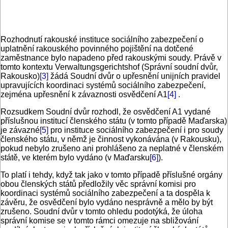
Rozhodnutí rakouské instituce sociálního zabezpečení o
uplatnění rakouského povinného pojištění na dotčené
zaměstnance bylo napadeno před rakouskými soudy. Právě v
tomto kontextu Verwaltungsgerichtshof (Správní soudní dvůr,
Rakousko)
[3]
žádá Soudní dvůr o upřesnění unijních pravidel
upravujících koordinaci systémů sociálního zabezpečení,
zejména upřesnění k závaznosti osvědčení A1
[4]
.
Rozsudkem Soudní dvůr rozhodl, že osvědčení A1 vydané
příslušnou institucí členského státu (v tomto případě Maďarska)
je závazné
[5]
pro instituce sociálního zabezpečení i pro soudy
členského státu, v němž je činnost vykonávána (v Rakousku),
pokud nebylo zrušeno ani prohlášeno za neplatné v členském
státě, ve kterém bylo vydáno (v Maďarsku
[6]
).
To platí i tehdy, když tak jako v tomto případě příslušné orgány
obou členských států předložily věc správní komisi pro
koordinaci systémů sociálního zabezpečení a ta dospěla k
závěru, že osvědčení bylo vydáno nesprávně a mělo by být
zrušeno. Soudní dvůr v tomto ohledu podotýká, že úloha
správní komise se v tomto rámci omezuje na sbližování