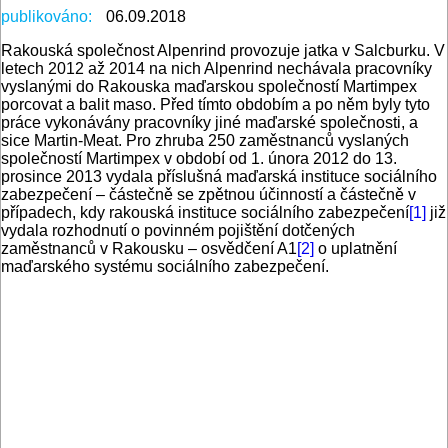
publikováno:
06.09.2018
Rakouská společnost Alpenrind provozuje jatka v Salcburku. V
letech 2012 až 2014 na nich Alpenrind nechávala pracovníky
vyslanými do Rakouska maďarskou společností Martimpex
porcovat a balit maso. Před tímto obdobím a po něm byly tyto
práce vykonávány pracovníky jiné maďarské společnosti, a
sice Martin-Meat. Pro zhruba 250 zaměstnanců vyslaných
společností Martimpex v období od 1. února 2012 do 13.
prosince 2013 vydala příslušná maďarská instituce sociálního
zabezpečení – částečně se zpětnou účinností a částečně v
případech, kdy rakouská instituce sociálního zabezpečení
[1]
již
vydala rozhodnutí o povinném pojištění dotčených
zaměstnanců v Rakousku – osvědčení A1
[2]
o uplatnění
maďarského systému sociálního zabezpečení.