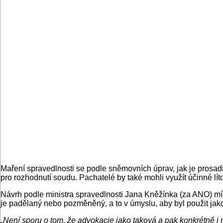
Maření spravedlnosti se podle sněmovních úprav, jak je prosa
pro rozhodnutí soudu. Pachatelé by také mohli využít účinné líto
Návrh podle ministra spravedlnosti Jana Kněžínka (za ANO) mí
je padělaný nebo pozměněný, a to v úmyslu, aby byl použit jako
„Není sporu o tom, že advokacie jako taková a pak konkrétně i n