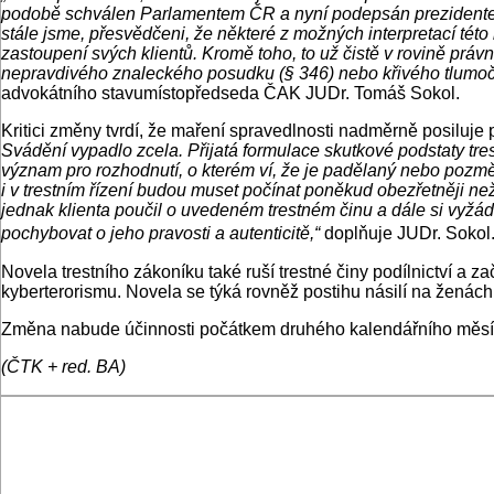
podobě schválen Parlamentem ČR a nyní podepsán prezidentem. 
stále jsme, přesvědčeni, že některé z možných interpretací tét
zastoupení svých klientů. Kromě toho, to už čistě v rovině právn
nepravdivého znaleckého posudku (§ 346) nebo křivého tlumočení
advokátního stavumístopředseda ČAK JUDr. Tomáš Sokol.
Kritici změny tvrdí, že maření spravedlnosti nadměrně posiluje 
Svádění vypadlo zcela. Přijatá formulace skutkové podstaty tre
význam pro rozhodnutí, o kterém ví, že je padělaný nebo pozměn
i v trestním řízení budou muset počínat poněkud obezřetněji n
jednak klienta poučil o uvedeném trestném činu a dále si vyžá
pochybovat o jeho pravosti a autenticitě,“
doplňuje JUDr. Sokol
Novela trestního zákoníku také ruší trestné činy podílnictví a z
kyberterorismu. Novela se týká rovněž postihu násilí na ženác
Změna nabude účinnosti počátkem druhého kalendářního měsíc
(ČTK + red. BA)