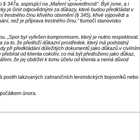
7a, aspirující na „Maření spravedlnosti“. Byli jsme, a i
cky je činit odpovědnými za důkazy, které budou předkládat v
ní trestného činu křivého obvinění (§ 345), křivé výpovědi a
ání, než je příprava trestného činu,“
tlumočí stanovisko
obu.
„Spor byl vyřešen kompromisem, který je nutno respektovat.
a za to, že předloží důkazní prostředek, který má podstatný
edy při předkládání důležitých dokumentů jako důkazů v civilním
řebírat od klienta cokoliv, co má být předloženo jako důkaz,
ářem, že jej obdržel k tomu účelu od klienta a nemá důvod
 má postih takzvaných zahraničních teroristických bojovníků nebo
 počátkem února.