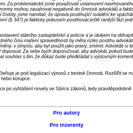
Za problematické jsme považovali ustanovení navrhovaného § 34
o normy mohou zasahovat negativně do činnosti advokátů a fakti
í čistoty, jsme namítali, že úprava postihující svádění ke spáchá
 (§ 347) je fakticky pokusem postihovat ještě ranější fázi jedn
postavení státního zastupitelství a policie a je útokem na obhaj
stného činu maření spravedlnosti by měla riziko postihu advokát
ěný, v úmyslu, aby byl použit jako pravý, zmírnit. Advokáti si t
ež doposud. Za sebe bych doporučoval, aby advokát, pokud bude p
dal souhlas s tím, že důkaz bude předkládat s výslovným koment
.
ačleňuje je pod legalizaci výnosů z trestné činnosti. Rozšířit se
h nebo korupce.
e po vyhlášení novely ve Sbírce zákonů, tedy pravděpodobně
Pro autory
Pro inzerenty