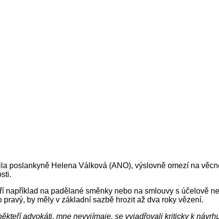
dila poslankyně Helena Válková (ANO), výslovně omezí na věcné 
sti.
ří například na padělané směnky nebo na smlouvy s účelově ne
 pravý, by měly v základní sazbě hrozit až dva roky vězení.
ěkteří advokáti, mne nevyjímaje, se vyjadřovali kriticky k návr