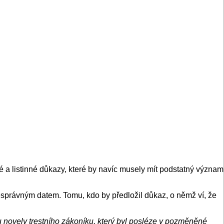
a listinné důkazy, které by navíc musely mít podstatný význam
správným datem. Tomu, kdo by předložil důkaz, o němž ví, že
hu novely trestního zákoníku, který byl posléze v pozměněné