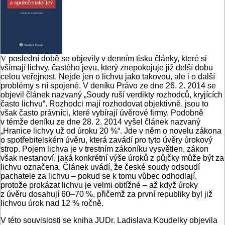
V
poslední době se objevily v denním tisku články, které si
všímají lichvy, častého jevu, který znepokojuje již delší dobu
celou veřejnost. Nejde jen o lichvu jako takovou, ale i o další
problémy s ní spojené. V deníku Právo ze dne 26. 2. 2014 se
objevil článek nazvaný „Soudy ruší verdikty rozhodců, kryjících
často lichvu“. Rozhodci mají rozhodovat objektivně, jsou to
však často právníci, které vybírají úvěrové firmy. Podobně
v témže deníku ze dne 28. 2. 2014 vyšel článek nazvaný
„Hranice lichvy už od úroku 20 %“. Jde v něm o novelu zákona
o spotřebitelském úvěru, která zavádí pro tyto úvěry úrokový
strop. Pojem lichva je v trestním zákoníku vysvětlen, zákon
však nestanoví, jaká konkrétní výše úroků z půjčky může být za
lichvu označena. Článek uvádí, že české soudy odsoudí
pachatele za lichvu – pokud se k tomu vůbec odhodlají,
protože prokázat lichvu je velmi obtížné – až když úroky
z úvěru dosahují 60–70 %, přičemž za první republiky byl již
lichvou úrok nad 12 % ročně.
V této souvislosti se kniha JUDr. Ladislava Koudelky objevila