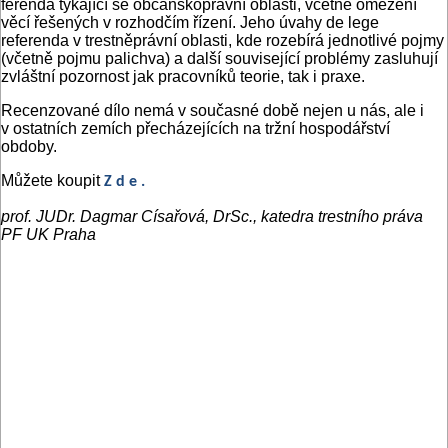
ferenda týkající se občanskoprávní oblasti, včetně omezení
věcí řešených v rozhodčím řízení. Jeho úvahy de lege
referenda v trestněprávní oblasti, kde rozebírá jednotlivé pojmy
(včetně pojmu palichva) a další související problémy zasluhují
zvláštní pozornost jak pracovníků teorie, tak i praxe.
Recenzované dílo nemá v současné době nejen u nás, ale i
v ostatních zemích přecházejících na tržní hospodářství
obdoby.
Můžete koupit
Z d e .
prof. JUDr. Dagmar Císařová, DrSc., katedra trestního práva
PF UK Praha