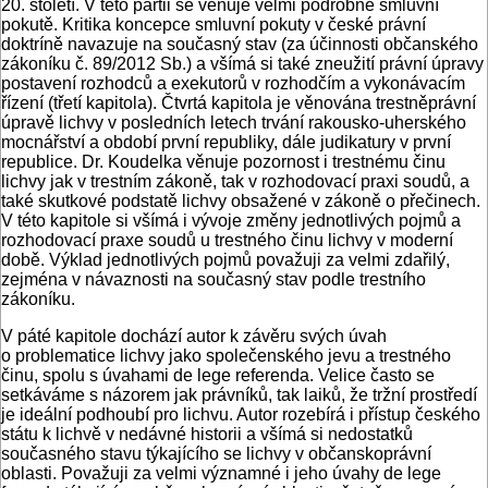
20. století. V této partii se věnuje velmi podrobně smluvní
pokutě. Kritika koncepce smluvní pokuty v české právní
doktríně navazuje na současný stav (za účinnosti občanského
zákoníku č. 89/2012 Sb.) a všímá si také zneužití právní úpravy
postavení rozhodců a exekutorů v rozhodčím a vykonávacím
řízení (třetí kapitola). Čtvrtá kapitola je věnována trestněprávní
úpravě lichvy v posledních letech trvání rakousko-uherského
mocnářství a období první republiky, dále judikatury v první
republice. Dr. Koudelka věnuje pozornost i trestnému činu
lichvy jak v trestním zákoně, tak v rozhodovací praxi soudů, a
také skutkové podstatě lichvy obsažené v zákoně o přečinech.
V této kapitole si všímá i vývoje změny jednotlivých pojmů a
rozhodovací praxe soudů u trestného činu lichvy v moderní
době. Výklad jednotlivých pojmů považuji za velmi zdařilý,
zejména v návaznosti na současný stav podle trestního
zákoníku.
V páté kapitole dochází autor k závěru svých úvah
o problematice lichvy jako společenského jevu a trestného
činu, spolu s úvahami de lege referenda. Velice často se
setkáváme s názorem jak právníků, tak laiků, že tržní prostředí
je ideální podhoubí pro lichvu. Autor rozebírá i přístup českého
státu k lichvě v nedávné historii a všímá si nedostatků
současného stavu týkajícího se lichvy v občanskoprávní
oblasti. Považuji za velmi významné i jeho úvahy de lege