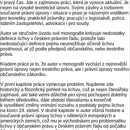
v pravý čas. Jde o zajímavou práci, která je vysoce aktuální. Je
nejen na vysoké teoretické úrovni. Svými závěry a rozborem
současné právní úpravy i situace v praxi je názorným vodítkem
pro teoretiky, praktické právníky, pracující v legislativě, policii,
státním zastupitelství, advokacii i pro soudy.
Autor ve stručném úvodu své monografie kritizuje nedostatky
definice lichvy v českém právním řádu, protože tato
nedostačující definice pojmu neumožňuje účinně lichvu
postihnout, ať již podle předpisů občanského, nebo trestního
práva.
Kladem práce je to, že autor v monografii vychází z nejnovější
právní úpravy nejen trestního práva, ale i právní úpravy nového
občanského zákoníku.
V první kapitole práce vymezuje problém. Najdeme zde
historický a filozofický pohled na lichvu, což je nejen čtenářsky
zajímavé, ale také velmi důležité pro vývoj pochopení doktríny
během středověku, dále období liberalismu a konečně
k vysvětlení změny vnímání rozsahu a podstaty pojmu lichva
na konci 19. století. V druhé kapitole si autor všímá historie a
současné právní úpravy lichvy v některých evropských a
amerických zemích, což mu je východiskem pro problematiku
lichvy v občanském právu v českém právním řádu od počátku