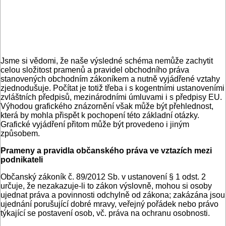
Jsme si vědomi, že naše výsledné schéma nemůže zachytit
celou složitost pramenů a pravidel obchodního práva
stanovených obchodním zákoníkem a nutně vyjádřené vztahy
zjednodušuje. Počítat je totiž třeba i s kogentními ustanoveními
zvláštních předpisů, mezinárodními úmluvami i s předpisy EU.
Výhodou grafického znázornění však může být přehlednost,
která by mohla přispět k pochopení této základní otázky.
Grafické vyjádření přitom může být provedeno i jiným
způsobem.
Prameny a pravidla občanského práva ve vztazích mezi
podnikateli
Občanský zákoník č. 89/2012 Sb. v ustanovení § 1 odst. 2
určuje, že nezakazuje-li to zákon výslovně, mohou si osoby
ujednat práva a povinnosti odchylně od zákona; zakázána jsou
ujednání porušující dobré mravy, veřejný pořádek nebo právo
týkající se postavení osob, vč. práva na ochranu osobnosti.