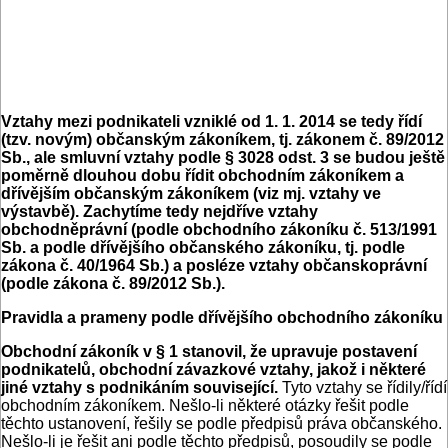
Vztahy mezi podnikateli vzniklé od 1. 1. 2014 se tedy řídí
(tzv. novým) občanským zákoníkem, tj. zákonem č. 89/2012
Sb., ale smluvní vztahy podle § 3028 odst. 3 se budou ještě
poměrně dlouhou dobu řídit obchodním zákoníkem a
dřívějším občanským zákoníkem (viz mj. vztahy ve
výstavbě). Zachytíme tedy nejdříve vztahy
obchodněprávní (podle obchodního zákoníku č. 513/1991
Sb. a podle dřívějšího občanského zákoníku, tj. podle
zákona č. 40/1964 Sb.) a posléze vztahy občanskoprávní
(podle zákona č. 89/2012 Sb.).
Pravidla a prameny podle dřívějšího obchodního zákoníku
Obchodní zákoník v § 1 stanovil, že upravuje postavení
podnikatelů, obchodní závazkové vztahy, jakož i některé
jiné vztahy s podnikáním související.
Tyto vztahy se řídily/řídí
obchodním zákoníkem. Nešlo-li některé otázky řešit podle
těchto ustanovení, řešily se podle předpisů práva občanského.
Nešlo-li je řešit ani podle těchto předpisů, posoudily se podle