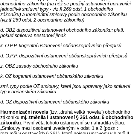
obchodního zákoníku (na něž se použijí ustanovení upravující
jednotlivé smluvní typy - viz § 269 odst. 1 obchodního
zákoníku) a inominátní smlouvy podle obchodního zákoníku
(viz § 269 odst. 2 obchodního zákoníku)
d. OBZ dispozitivní ustanovení obchodního zákoníku; platí,
pokud smlouva nestanoví jinak
k. O.P.P. kogentní ustanovení občanskoprávních předpisů
d. O.P.P. dispozitivní ustanovení občanskoprávních předpisů
z. OBZ zásady obchodního zákoníku
k. OZ kogentní ustanovení občanského zákoníku
sml. typy podle OZ smlouvy, které jsou upraveny jako smluvní
typ v občanském zákoníku
d. OZ dispozitivní ustanovení občanského zákoníku
Harmonizační novela
(tzv. „druhá velká novela“) obchodního
zákoníku
mj. změnila i ustanovení § 261 odst. 6 obchodního
zákoníku
. První věta tohoto ustanovení se nahradila větou:
„Smlouvy mezi osobami uvedenými v odst. 1 a 2 (pozn.:
rozuměj v odstavcích § 261), které nejsou upraveny v hlavě II