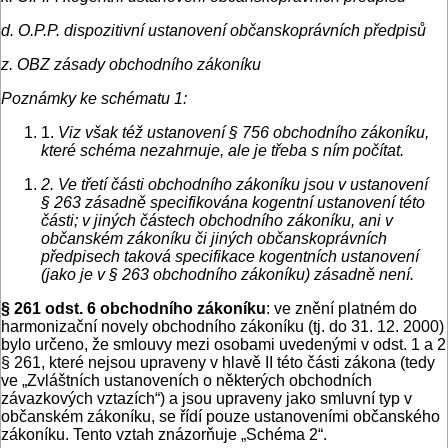
d. O.P.P. dispozitivní ustanovení občanskoprávních předpisů
z. OBZ zásady obchodního zákoníku
Poznámky ke schématu 1:
1.
Viz však též ustanovení § 756 obchodního zákoníku,
které schéma nezahrnuje, ale je třeba s ním počítat.
2. V
e třetí části obchodního zákoníku jsou v ustanovení
§ 263 zásadně specifikována kogentní ustanovení této
části; v jiných částech obchodního zákoníku, ani v
občanském zákoníku či jiných občanskoprávních
předpisech taková specifikace kogentních ustanovení
(jako je v § 263 obchodního zákoníku) zásadně není.
§ 261 odst. 6 obchodního zákoníku
: ve znění platném do
harmonizační novely obchodního zákoníku (tj. do 31. 12. 2000)
bylo určeno, že smlouvy mezi osobami uvedenými v odst. 1 a 2
§ 261, které nejsou upraveny v hlavě II této části zákona (tedy
ve „Zvláštních ustanoveních o některých obchodních
závazkových vztazích“) a jsou upraveny jako smluvní typ v
občanském zákoníku, se řídí pouze ustanoveními občanského
zákoníku. Tento vztah znázorňuje „Schéma 2“.