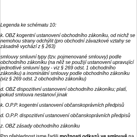
Legenda ke schématu 10:
k. OBZ kogentní ustanovení obchodního zákoníku, od nichž se
nemohou strany odchýlit (pro obchodní závazkové vztahy se
zásadně vychází z § 263)
smlouvy smluvní typy (tzv. pojmenované smlouvy) podle
obchodního zákoníku (na něž se použijí ustanovení upravující
jednotlivé smluvní typy - viz § 269 odst. 1 obchodního
zákoníku) a inominátní smlouvy podle obchodního zákoníku
(viz § 269 odst. 2 obchodního zákoníku)
d. OBZ dispozitivní ustanovení obchodního zákoníku; platí,
pokud smlouva nestanoví jinak
k. O.P.P. kogentní ustanovení občanskoprávních předpisů
d. O.P.P. dispozitivní ustanovení občanskoprávních předpisů
z. OBZ zásady obchodního zákoníku
Pro přehlednost jsme řadili
možnosti odkazů ve smlouvě
na