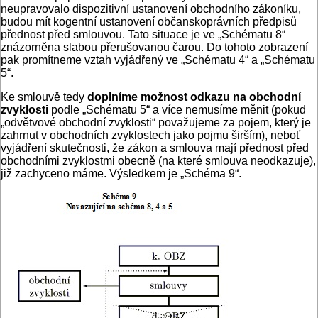
neupravovalo dispozitivní ustanovení obchodního zákoníku,
budou mít kogentní ustanovení občanskoprávních předpisů
přednost před smlouvou. Tato situace je ve „Schématu 8“
znázorněna slabou přerušovanou čarou. Do tohoto zobrazení
pak promítneme vztah vyjádřený ve „Schématu 4“ a „Schématu
5“.
Ke smlouvě tedy
doplníme možnost odkazu na obchodní
zvyklosti
podle „Schématu 5“ a více nemusíme měnit (pokud
„odvětvové obchodní zvyklosti“ považujeme za pojem, který je
zahrnut v obchodních zvyklostech jako pojmu širším), neboť
vyjádření skutečnosti, že zákon a smlouva mají přednost před
obchodními zvyklostmi obecně (na které smlouva neodkazuje),
již zachyceno máme. Výsledkem je „Schéma 9“.