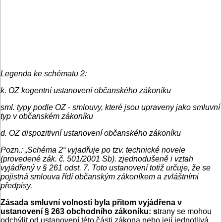
Legenda ke schématu 2:
k. OZ kogentní ustanovení občanského zákoníku
sml. typy podle OZ - smlouvy, které jsou upraveny jako smluvní
typ v občanském zákoníku
d. OZ dispozitivní ustanovení občanského zákoníku
Pozn.: „Schéma 2“ vyjadřuje po tzv. technické novele
(provedené zák. č. 501/2001 Sb). zjednodušeně i vztah
vyjádřený v § 261 odst. 7. Toto ustanovení totiž určuje, že se
pojistná smlouva řídí občanským zákoníkem a zvláštními
předpisy.
Zásada smluvní volnosti byla přitom vyjádřena v
ustanovení § 263 obchodního zákoníku: s
trany se mohou
odchýlit od ustanovení této části zákona nebo její jednotlivá