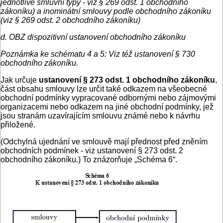
jednotlivé smluvní typy - viz § 269 odst. 1 obchodního
zákoníku) a inominátní smlouvy podle obchodního zákoníku
(viz § 269 odst. 2 obchodního zákoníku)
d. OBZ dispozitivní ustanovení obchodního zákoníku
Poznámka ke schématu 4 a 5: Viz též ustanovení § 730
obchodního zákoníku.
Jak určuje
ustanovení § 273 odst. 1 obchodního zákoníku
,
část obsahu smlouvy lze určit také odkazem na všeobecné
obchodní podmínky vypracované odbornými nebo zájmovými
organizacemi nebo odkazem na jiné obchodní podmínky, jež
jsou stranám uzavírajícím smlouvu známé nebo k návrhu
přiložené.
(Odchylná ujednání ve smlouvě mají přednost před zněním
obchodních podmínek - viz ustanovení § 273 odst. 2
obchodního zákoníku.) To znázorňuje „Schéma 6“.