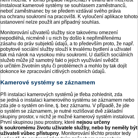
instalovat kamerové systémy se souhlasem zaměstnanců,
neboť zaměstnanec by se předem vzdával svého práva
na ochranu soukromí na pracovišti. K vyloučení aplikace tohoto
ustanovení nelze použít ani případný souhlas.
Monitorování uživatelů služby sice takovému omezení
nepodléhá, nicméně i u nich by došlo k nepřiměřenému
zásahu do práv subjektů údajů, a to především proto, že např.
pobytové sociální služby slouží k trvalému bydlení a uživatel
tak má nárok na vysokou míru soukromí. U dalších sociálních
služeb může již samotný fakt o jejich využívání svědčit
o určitém životním stylu či problémech a mohlo by tak dojít
dokonce ke zpracování citlivých osobních údajů.
Kamerové systémy se záznamem
Při instalaci kamerových systémů je třeba zohlednit, zda
se jedná o instalaci kamerového systému se záznamem nebo
zda jde o systém on-line, tj. bez záznamu. V případě, že jde
o systém se záznamem, je nutné rozlišovat dvě základní
skupiny prostor, v nichž je možné kamerový systém instalovat.
První skupinou jsou prostory, které
nejsou určeny
k soukromému životu uživatele služby, nebo by neměly být
uživateli vůbec přístupny
. Monitorování těchto prostor tedy