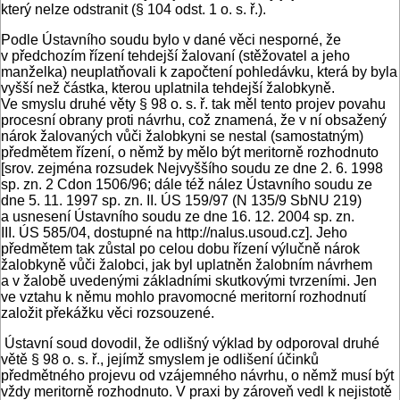
který nelze odstranit (§ 104 odst. 1 o. s. ř.).
Podle Ústavního soudu bylo v dané věci nesporné, že
v předchozím řízení tehdejší žalovaní (stěžovatel a jeho
manželka) neuplatňovali k započtení pohledávku, která by byla
vyšší než částka, kterou uplatnila tehdejší žalobkyně.
Ve smyslu druhé věty § 98 o. s. ř. tak měl tento projev povahu
procesní obrany proti návrhu, což znamená, že v ní obsažený
nárok žalovaných vůči žalobkyni se nestal (samostatným)
předmětem řízení, o němž by mělo být meritorně rozhodnuto
[srov. zejména rozsudek Nejvyššího soudu ze dne 2. 6. 1998
sp. zn. 2 Cdon 1506/96; dále též nález Ústavního soudu ze
dne 5. 11. 1997 sp. zn. II. ÚS 159/97 (N 135/9 SbNU 219)
a usnesení Ústavního soudu ze dne 16. 12. 2004 sp. zn.
III. ÚS 585/04, dostupné na http://nalus.usoud.cz]. Jeho
předmětem tak zůstal po celou dobu řízení výlučně nárok
žalobkyně vůči žalobci, jak byl uplatněn žalobním návrhem
a v žalobě uvedenými základními skutkovými tvrzeními. Jen
ve vztahu k němu mohlo pravomocné meritorní rozhodnutí
založit překážku věci rozsouzené.
Ústavní soud dovodil, že odlišný výklad by odporoval druhé
větě § 98 o. s. ř., jejímž smyslem je odlišení účinků
předmětného projevu od vzájemného návrhu, o němž musí být
vždy meritorně rozhodnuto. V praxi by zároveň vedl k nejistotě