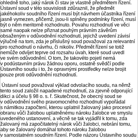
ohledně toho, jaký nárok či stav je vlastně předmětem řízení.
Ústavní soud v této souvislosti zdůraznil, že předmět
jakéhokoliv soudního řízení musí být návrhem účastníka řízení
jasně vymezen, přičemž, jsou-li splněny podmínky řízení, musí
být o něm meritorně rozhodnuto. Povahu rozhodnutí ve věci
samé naopak nelze přiznat pouhým právním závěrům
obsaženým v odůvodnění rozhodnutí, jejichž uvedení závisí
výlučně na tom, zda je příslušný soud považoval za relevantní
pro rozhodnutí o návrhu, či nikoliv. Předmět řízení se totiž
nemůže odvíjet teprve od rozsahu úvah, které soud uvedl
ve svém odůvodnění. O tom, že takovéto pojetí nemá
v podústavním právu žádnou oporu, ostatně svědčí podle
Ústavního soudu i to, že opravnými prostředky nelze brojit
pouze proti odůvodnění rozhodnutí.
Ústavní soud považoval výklad odvolacího soudu, na němž
tento soud založil napadené rozhodnutí, za zjevně odporující
dikci a účelu § 98 o. s. ř. Skutečnost, že obecný soud se
v odůvodnění svého pravomocného rozhodnutí vypořádal
s námitkou započtení, kterou uplatnil žalovaný jako procesní
obranu vůči žalobou uplatněnému nároku žalobce ve smyslu
uvedeného ustanovení, a věcně se tak vyjádřil k tomu, zda
žalovaný má započitatelný nárok vůči žalobci, nebrání tomu,
aby se žalovaný domáhal tohoto nároku žalobou
v samostatném soudním řízení. Podle názoru Ústavního soudu