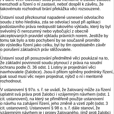
nerozhodl a řízení o ní zastavil, neboť dospěl k závěru, že
takovémuto rozhodnutí brání překážka věci rozsouzené.
Ústavní soud přezkoumal napadené usnesení odvolacího
soudu z toho hlediska, zda se odvolací soud při aplikaci
podústavního práva nedopustil takového výkladu, který by byl
svévolný či nerozumný nebo vybočující z obecně
akceptovaných pravidel výkladu právních norem. Jestliže by
tomu tak bylo a toto pochybení by se současně promítlo
do výsledku řízení jako celku, byl by tím opodstatněn závěr
o porušení základních práv stěžovatele.
Ústavní soud při posuzování předmětné věci poukázal na to,
že základní povinností soudu plynoucí z práva na soudní
ochranu podle čl. 36 odst. 1 Listiny je projednání věci
navrhovatele (žalobce). Jsou-li přitom splněny podmínky řízení,
pak soud musí věc nejen projednat, nýbrž o ní i meritorně
rozhodnout.
V ustanovení § 97o. s. ř. se uvádí, že žalovaný může za řízení
uplatnit svá práva proti žalobci i vzájemným návrhem (odst. 1
cit. ustanovení), na který se přiměřeně použije ustanovení
o návrhu na zahájení řízení, jeho změně a vzetí zpět (odst. 3
cit. ustanovení). Ustanovení § 98 o. s. ř. dále stanoví, že
vzájemným návrhem je i projev žalovaného, jímž proti žalobci