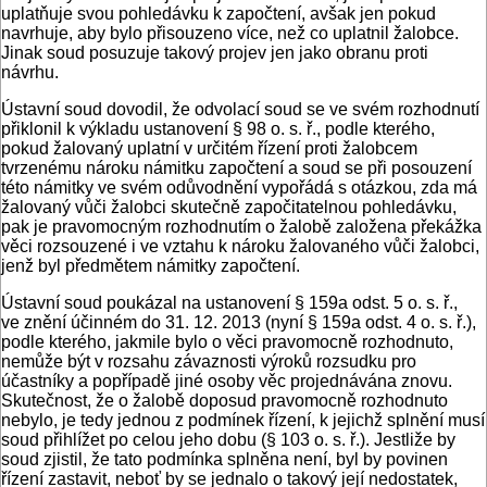
uplatňuje svou pohledávku k započtení, avšak jen pokud
navrhuje, aby bylo přisouzeno více, než co uplatnil žalobce.
Jinak soud posuzuje takový projev jen jako obranu proti
návrhu.
Ústavní soud dovodil, že odvolací soud se ve svém rozhodnutí
přiklonil k výkladu ustanovení § 98 o. s. ř., podle kterého,
pokud žalovaný uplatní v určitém řízení proti žalobcem
tvrzenému nároku námitku započtení a soud se při posouzení
této námitky ve svém odůvodnění vypořádá s otázkou, zda má
žalovaný vůči žalobci skutečně započitatelnou pohledávku,
pak je pravomocným rozhodnutím o žalobě založena překážka
věci rozsouzené i ve vztahu k nároku žalovaného vůči žalobci,
jenž byl předmětem námitky započtení.
Ústavní soud poukázal na ustanovení § 159a odst. 5 o. s. ř.,
ve znění účinném do 31. 12. 2013 (nyní § 159a odst. 4 o. s. ř.),
podle kterého, jakmile bylo o věci pravomocně rozhodnuto,
nemůže být v rozsahu závaznosti výroků rozsudku pro
účastníky a popřípadě jiné osoby věc projednávána znovu.
Skutečnost, že o žalobě doposud pravomocně rozhodnuto
nebylo, je tedy jednou z podmínek řízení, k jejichž splnění musí
soud přihlížet po celou jeho dobu (§ 103 o. s. ř.). Jestliže by
soud zjistil, že tato podmínka splněna není, byl by povinen
řízení zastavit, neboť by se jednalo o takový její nedostatek,