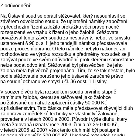
Z odůvodnění:
Na Ústavní soud se obrátil stěžovatel, který nesouhlasil se
závěrem odvolacího soudu, že uplatnění námitky započtení
v předchozím řízení založilo překážku věci pravomocně
rozsouzené ve vztahu k řízení o jeho žalobě. Stěžovatel
považoval tento závěr soudu za nesprávný, neboť ve smyslu
ustanovení § 98 o. s. ř. jeho tehdejší námitka představovala
pouze procesní obranu. O této námitce nebylo nakonec ani
rozhodováno ve výroku rozsudku a předmětný rozsudek se jí
zabýval pouze ve svém odůvodnění, proti kterému samostatně
nelze podat odvolání. Stěžovatel byl přesvědčen, že jeho
žaloba měla být věcně projednána. Tím, že se tak nestalo, bylo
podle stěžovatele porušeno jeho ústavně zaručené právo
na soudní ochranu ve smyslu čl. 36 odst. 1 Listiny.
V souzené věci byla rozsudkem soudu prvního stupně
zamítnuta žaloba, kterou se stěžovatel jako žalobce
po žalované domáhal zaplacení částky 50 000 Kč
s příslušenstvím. Tato částka měla představovat zbývající dluh
za opravy zemědělské techniky ve vlastnictví žalované,
provedené v letech 2001 a 2002. Původní výše dluhu, který
měla žalovaná uznat v roce 2003, činila až 250 000 Kč,
v letech 2006 až 2007 však tento dluh měl být postupně
splacen až do výše 200 000 Kč. Uvedený rozsudek soudu