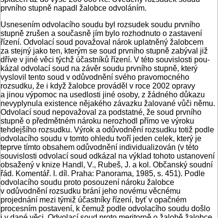
prvního stupně napadl žalobce odvoláním.
Usnesením odvolacího soudu byl rozsudek soudu prvního
stupně zrušen a současně jím bylo rozhodnuto o zastavení
řízení. Odvolací soud považoval nárok uplatněný žalobcem
za stejný jako ten, kterým se soud prvního stupně zabýval již
dříve v jiné věci týchž účastníků řízení. V této souvislosti pou­
kázal odvolací soud na závěr soudu prvního stupně, který
vyslovil tento soud v odůvodnění svého pravomocného
rozsudku, že i když žalobce prováděl v roce 2002 opravy
a jinou výpomoc na usedlosti jiné osoby, z žádného důkazu
nevyplynula existence nějakého závazku žalované vůči němu.
Odvolací soud nepovažoval za podstatné, že soud prvního
stupně o předmětném nároku nerozhodl přímo ve výroku
tehdejšího rozsudku. Výrok a odůvodnění rozsudku totiž podle
odvolacího soudu v tomto ohledu tvoří jeden celek, který je
teprve tímto obsahem odůvodnění individualizován (v této
souvislosti odvolací soud odkázal na výklad tohoto ustanovení
obsažený v knize Handl, V., Rubeš, J. a kol. Občanský soudní
řád. Komentář. I. díl. Praha: Panorama, 1985, s. 451). Podle
odvolacího soudu proto posouzení nároku žalobce
v odůvodnění rozsudku brání jeho novému věcnému
projednání mezi týmiž účastníky řízení, byť v opačném
procesním postavení, k čemuž podle odvolacího soudu došlo
i v dané věci. Odvolací soud proto meritorně o žalobě žalobce