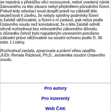
se nejedná o překážku věci rozsouzené, neboť uvedený nárok
žalovaného za této situace nebyl předmětem původního řízení.
Pokud tedy odvolací soud dospěl právě na základě této
skutečnosti k závěru, že nebyly splněny podmínky řízení
o žalobě stěžovatele, a řízení o ní zastavil, pak nelze podle
Ústavního soudu než konstatovat, že o této žalobě odmítl
věcně rozhodnout bez relevantního zákonného důvodu,
v důsledku čehož bylo napadeným usnesením porušeno
základní právo stěžovatele na soudní ochranu podle čl. 36
odst. 1 Listiny.
Rozhodnutí zaslala, zpracovala a právní větou opatřila
JUDr. Renata Rázková, Ph.D., asistentka soudce Ústavního
soudu.
Pro autory
Pro inzerenty
Web ČAK