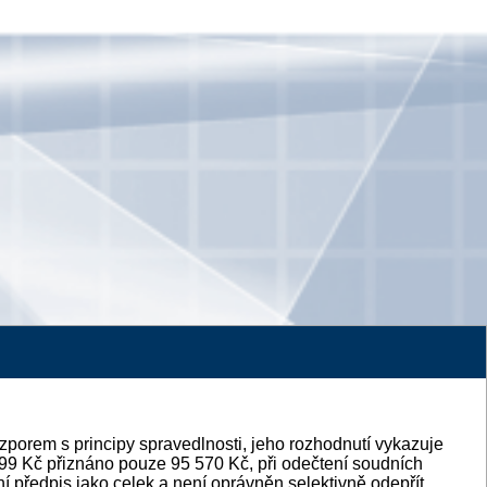
zporem s principy spravedlnosti, jeho rozhodnutí vykazuje
99 Kč přiznáno pouze 95 570 Kč, při odečtení soudních
 předpis jako celek a není oprávněn selektivně odepřít