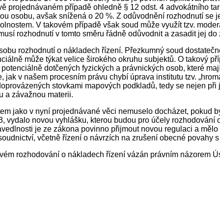
 právě projednávaném případě ohledně § 12 odst. 4 advokátního ta
osobu, avšak snížená o 20 %. Z odůvodnění rozhodnutí se jeví
lnostem. V takovém případě však soud může využít tzv. modera
musí rozhodnutí v tomto směru řádně odůvodnit a zasadit jej d
bu rozhodnutí o nákladech řízení. Přezkumný soud dostatečně 
iálně může týkat velice širokého okruhu subjektů. O takový pří
 potenciálně dotčených fyzických a právnických osob, které mají s
uje, jak v našem procesním právu chybí úprava institutu tzv. „
oprovázených stovkami mapových podkladů, tedy se nejen při jeh
 a závažnou materii.
tem jako v nyní projednávané věci nemuselo docházet, pokud by
013, vydalo novou vyhlášku, kterou budou pro účely rozhodování
edlnosti je ze zákona povinno přijmout novou regulaci a mělo b
oudnictví, včetně řízení o návrzích na zrušení obecné povahy s 
novém rozhodování o nákladech řízení vázán právním názorem Ú