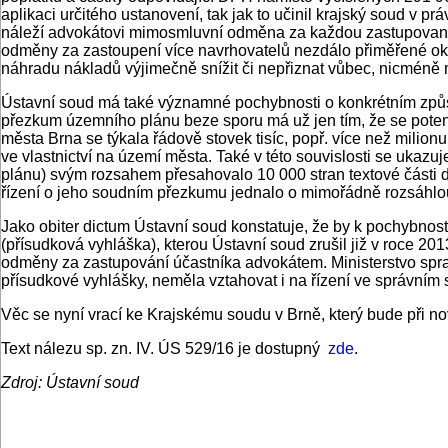
aplikaci určitého ustanovení, tak jak to učinil krajský soud v
náleží advokátovi mimosmluvní odměna za každou zastupovanou 
odměny za zastoupení více navrhovatelů nezdálo přiměřené oko
náhradu nákladů výjimečně snížit či nepřiznat vůbec, nicméně 
Ústavní soud má také významné pochybnosti o konkrétním způso
přezkum územního plánu beze sporu má už jen tím, že se potenc
města Brna se týkala řádově stovek tisíc, popř. více než milionu
ve vlastnictví na území města. Také v této souvislosti se ukaz
plánu) svým rozsahem přesahovalo 10 000 stran textové části d
řízení o jeho soudním přezkumu jednalo o mimořádně rozsáhlou
Jako obiter dictum Ústavní soud konstatuje, že by k pochybnos
(přísudková vyhláška), kterou Ústavní soud zrušil již v roce 2
odměny za zastupování účastníka advokátem. Ministerstvo sprav
přísudkové vyhlášky, neměla vztahovat i na řízení ve správním s
Věc se nyní vrací ke Krajskému soudu v Brně, který bude při 
Text nálezu sp. zn. IV. ÚS 529/16 je dostupný
zde
.
Zdroj: Ústavní soud