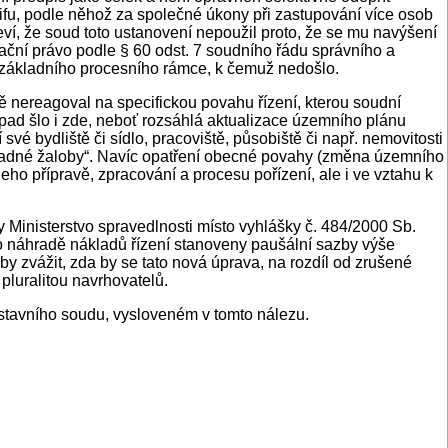
rifu, podle něhož za společné úkony při zastupování více osob
, že soud toto ustanovení nepoužil proto, že se mu navýšení
ční právo podle § 60 odst. 7 soudního řádu správního a
o základního procesního rámce, k čemuž nedošlo.
nereagoval na specifickou povahu řízení, kterou soudní
pad šlo i zde, neboť rozsáhlá aktualizace územního plánu
vé bydliště či sídlo, pracoviště, působiště či např. nemovitosti
hromadné žaloby“. Navíc opatření obecné povahy (změna územního
o přípravě, zpracování a procesu pořízení, ale i ve vztahu k
 Ministerstvo spravedlnosti místo vyhlášky č. 484/2000 Sb.
 o náhradě nákladů řízení stanoveny paušální sazby výše
y zvážit, zda by se tato nová úprava, na rozdíl od zrušené
pluralitou navrhovatelů.
stavního soudu, vysloveném v tomto nálezu.