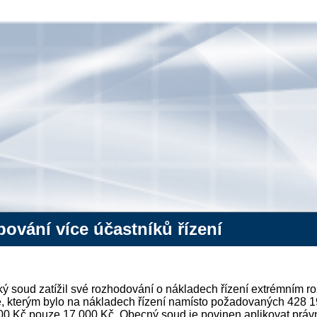
ování více účastníků řízení
ý soud zatížil své rozhodování o nákladech řízení extrémním ro
, kterým bylo na nákladech řízení namísto požadovaných 428 1
0 Kč pouze 17 000 Kč. Obecný soud je povinen aplikovat právní