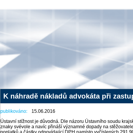
K náhradě nákladů advokáta při zastup
publikováno:
15.06.2016
Ústavní stížnost je důvodná. Dle názoru Ústavního soudu krajsk
znaky svévole a navíc přináší významné dopady na stěžovatele
poplatků a částky odpovídající DPH namísto vyčíslených 291 90