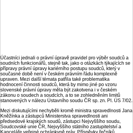
Účastníci jednali o právní úpravě pravidel pro výběr soudců a
soudních funkcionářů, stejně tak, jako o otázkách týkajících se
přípravy právní úpravy kariérního postupu soudců, který v
současné době není v českém právním řádu komplexně
upraven. Mezi další témata patřila také problematika
hodnocení činnosti soudců, která by mimo jiné po vzoru
slovenské právní úpravy měla být zakotvena i v českém
zákonu o soudech a soudcích, a to se zohledněním limitů
stanovených v nálezu Ústavního soudu ČR sp. zn. Pl. ÚS 7/02.
Mezi diskutujícími nechyběli kromě ministra spravedlnosti Jana
Kněžínka a zástupců Ministerstva spravedlnosti ani
předsedové krajských soudů, zástupci Nejvyššího soudu,
Soudcovské unie ČR, Nejvyššího státního zastupitelství a
Kanceláře veřejné ochránkyně práv. Příspěvky řečníků