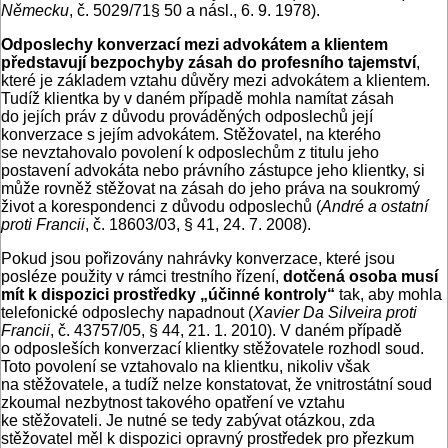
Německu
, č. 5029/71§ 50 a násl., 6. 9. 1978).
Odposlechy konverzací mezi advokátem a klientem
představují bezpochyby zásah do profesního tajemství
,
které je základem vztahu důvěry mezi advokátem a klientem.
Tudíž klientka by v daném případě mohla namítat zásah
do jejích práv z důvodu prováděných odposlechů její
konverzace s jejím advokátem. Stěžovatel, na kterého
se nevztahovalo povolení k odposlechům z titulu jeho
postavení advokáta nebo právního zástupce jeho klientky, si
může rovněž stěžovat na zásah do jeho práva na soukromý
život a korespondenci z důvodu odposlechů (
André a ostatní
proti Francii
, č. 18603/03, § 41, 24. 7. 2008).
Pokud jsou pořizovány nahrávky konverzace, které jsou
posléze použity v rámci trestního řízení,
dotčená osoba musí
mít k dispozici prostředky „účinné kontroly“
tak, aby mohla
telefonické odposlechy napadnout (
Xavier Da Silveira proti
Francii
, č. 43757/05, § 44, 21. 1. 2010). V daném případě
o odposleších konverzací klientky stěžovatele rozhodl soud.
Toto povolení se vztahovalo na klientku, nikoliv však
na stěžovatele, a tudíž nelze konstatovat, že vnitrostátní soud
zkoumal nezbytnost takového opatření ve vztahu
ke stěžovateli. Je nutné se tedy zabývat otázkou, zda
stěžovatel měl k dispozici opravný prostředek pro přezkum