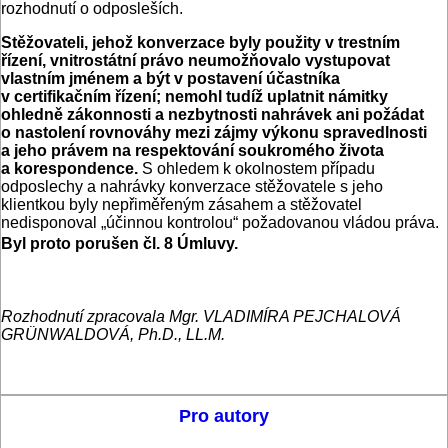
rozhodnutí o odposleších.
Stěžovateli, jehož konverzace byly použity v trestním
řízení, vnitrostátní právo neumožňovalo vystupovat
vlastním jménem a být v postavení účastníka
v certifikačním řízení; nemohl tudíž uplatnit námitky
ohledně zákonnosti a nezbytnosti nahrávek ani požádat
o nastolení rovnováhy mezi zájmy výkonu spravedlnosti
a jeho právem na respektování soukromého života
a korespondence.
S ohledem k okolnostem případu
odposlechy a nahrávky konverzace stěžovatele s jeho
klientkou byly nepřiměřeným zásahem a stěžovatel
nedisponoval „účinnou kontrolou“ požadovanou vládou práva.
Byl proto porušen čl. 8 Úmluvy.
Rozhodnutí zpracovala Mgr. VLADIMÍRA PEJCHALOVÁ
GRÜNWALDOVÁ, Ph.D., LL.M.
Pro autory