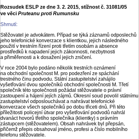
Rozsudek ESLP ze dne 3. 2. 2015, stížnost č. 31081/05
ve věci
Pruteanu proti Rumunsku
Shrnutí:
Stěžovatel je advokátem. Případ se týká záznamů odposlechů
jeho telefonické konverzace s klientkou, jejich následného
použití v trestním řízení proti třetím osobám a absence
prostředků k napadení jejich zákonnosti, nezbytnosti
a přiměřenosti a k dosažení jejich zničení.
V roce 2004 bylo podáno několik trestních oznámení
na obchodní společnost M. pro podezření ze spáchání
trestného činu podvodu. Státní zastupitelství zahájilo
vyšetřování dvou společníků obchodní společnosti M. Třetí
společník této společnosti požádal stěžovatele o právní
zastoupení a hájení jejích zájmů. Okresní soud povolil státnímu
zastupitelství odposlouchávat a nahrávat telefonické
konverzace všech společníků po dobu třiceti dnů. Při této
příležitosti policejní útvar pro vyšetřování podvodů nahrál
dvanáct hovorů třetího společníka (klientky) s právním
zástupcem (stěžovatelem). Obsah nahrávek byl přepsán,
přičemž přepis obsahoval jméno, profesi a číslo mobilního
telefonu stěžovatele.