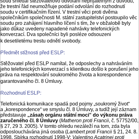
soud shledal stěžovatelovo odvolání nepřijatelným z důvodu,
že trestní řád neumožňuje podání odvolání do rozhodnutí
soudu v certifikačním řízení. V trestní věci proti dvěma
společníkům společnosti M. státní zastupitelství postoupilo věc
soudu pro zahájení hlavního líčení s tím, že v obžalobě byly
jako důkaz uvedeny napadené nahrávky telefonických
konverzací. Dva společníci byli posléze odsouzeni
k desetiletému trestu odnětí svobody.
Předmět stížnosti před ESLP:
Stěžovatel před ESLP namítal, že odposlechy a nahráváním
jeho telefonických konverzací s klientkou došlo k porušení jeho
práva na respektování soukromého života a korespondence
garantovaného čl. 8 Úmluvy.
Rozhodnutí ESLP:
Telefonická komunikace spadá pod pojmy „soukromý život“
a „korespondence“ ve smyslu čl. 8 Úmluvy, a tudíž její záznam
představuje
„zásah orgánu státní moci“ do výkonu práva
zaručeného čl. 8 Úmluvy
(
Matheron proti Francii
, č. 57752/00,
§ 27, 29 3. 2005). V tomto ohledu nezáleží na tom, zda byla
odposlouchávána jiná osoba (
Lambert proti Francii
§ 21, 24. 8.
1998, Sbírka rozhodnutí 1998‑V;
Valentino Acatrinei proti