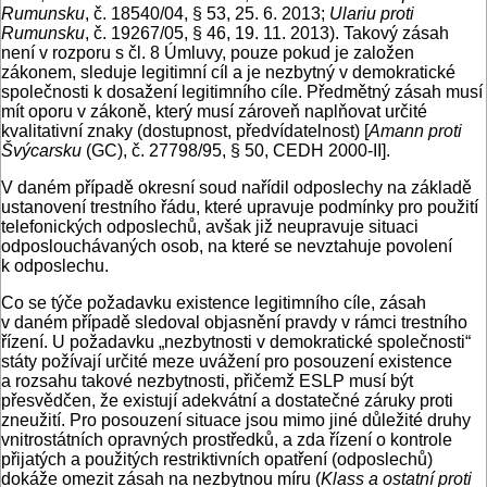
Rumunsku
, č. 18540/04, § 53, 25. 6. 2013;
Ulariu proti
Rumunsku
, č. 19267/05, § 46, 19. 11. 2013). Takový zásah
není v rozporu s čl. 8 Úmluvy, pouze pokud je založen
zákonem, sleduje legitimní cíl a je nezbytný v demokratické
společnosti k dosažení legitimního cíle. Předmětný zásah musí
mít oporu v zákoně, který musí zároveň naplňovat určité
kvalitativní znaky (dostupnost, předvídatelnost) [
Amann proti
Švýcarsku
(GC), č. 27798/95, § 50, CEDH 2000-II].
V daném případě okresní soud nařídil odposlechy na základě
ustanovení trestního řádu, které upravuje podmínky pro použití
telefonických odposlechů, avšak již neupravuje situaci
odposlouchávaných osob, na které se nevztahuje povolení
k odposlechu.
Co se týče požadavku existence legitimního cíle, zásah
v daném případě sledoval objasnění pravdy v rámci trestního
řízení. U požadavku „nezbytnosti v demokratické společnosti“
státy požívají určité meze uvážení pro posouzení existence
a rozsahu takové nezbytnosti, přičemž ESLP musí být
přesvědčen, že existují adekvátní a dostatečné záruky proti
zneužití. Pro posouzení situace jsou mimo jiné důležité druhy
vnitrostátních opravných prostředků, a zda řízení o kontrole
přijatých a použitých restriktivních opatření (odposlechů)
dokáže omezit zásah na nezbytnou míru (
Klass a ostatní proti