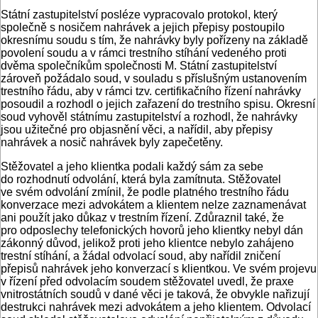
Státní zastupitelství posléze vypracovalo protokol, který
společně s nosičem nahrávek a jejich přepisy postoupilo
okresnímu soudu s tím, že nahrávky byly pořízeny na základě
povolení soudu a v rámci trestního stíhání vedeného proti
dvěma společníkům společnosti M. Státní zastupitelství
zároveň požádalo soud, v souladu s příslušným ustanovením
trestního řádu, aby v rámci tzv. certifikačního řízení nahrávky
posoudil a rozhodl o jejich zařazení do trestního spisu. Okresní
soud vyhověl státnímu zastupitelství a rozhodl, že nahrávky
jsou užitečné pro objasnění věci, a nařídil, aby přepisy
nahrávek a nosič nahrávek byly zapečetěny.
Stěžovatel a jeho klientka podali každý sám za sebe
do rozhodnutí odvolání, která byla zamítnuta. Stěžovatel
ve svém odvolání zmínil, že podle platného trestního řádu
konverzace mezi advokátem a klientem nelze zaznamenávat
ani použít jako důkaz v trestním řízení. Zdůraznil také, že
pro odposlechy telefonických hovorů jeho klientky nebyl dán
zákonný důvod, jelikož proti jeho klientce nebylo zahájeno
trestní stíhání, a žádal odvolací soud, aby nařídil zničení
přepisů nahrávek jeho konverzací s klientkou. Ve svém projevu
v řízení před odvolacím soudem stěžovatel uvedl, že praxe
vnitrostátních soudů v dané věci je taková, že obvykle nařizují
destrukci nahrávek mezi advokátem a jeho klientem. Odvolací