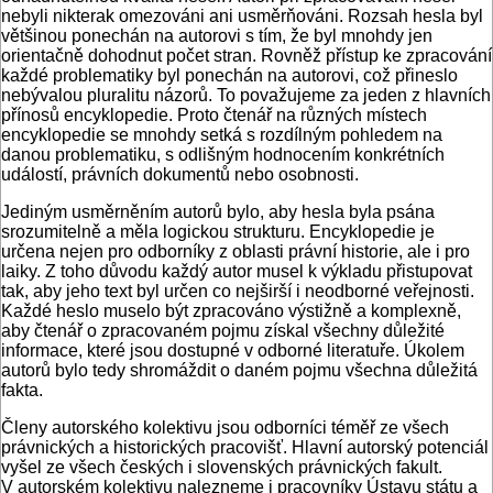
nebyli nikterak omezováni ani usměrňováni. Rozsah hesla byl
většinou ponechán na autorovi s tím, že byl mnohdy jen
orientačně dohodnut počet stran. Rovněž přístup ke zpracování
každé problematiky byl ponechán na autorovi, což přineslo
nebývalou pluralitu názorů. To považujeme za jeden z hlavních
přínosů encyklopedie. Proto čtenář na různých místech
encyklopedie se mnohdy setká s rozdílným pohledem na
danou problematiku, s odlišným hodnocením konkrétních
událostí, právních dokumentů nebo osobnosti.
Jediným usměrněním autorů bylo, aby hesla byla psána
srozumitelně a měla logickou strukturu. Encyklopedie je
určena nejen pro odborníky z oblasti právní historie, ale i pro
laiky. Z toho důvodu každý autor musel k výkladu přistupovat
tak, aby jeho text byl určen co nejširší i neodborné veřejnosti.
Každé heslo muselo být zpracováno výstižně a komplexně,
aby čtenář o zpracovaném pojmu získal všechny důležité
informace, které jsou dostupné v odborné literatuře. Úkolem
autorů bylo tedy shromáždit o daném pojmu všechna důležitá
fakta.
Členy autorského kolektivu jsou odborníci téměř ze všech
právnických a historických pracovišť. Hlavní autorský potenciál
vyšel ze všech českých i slovenských právnických fakult.
V autorském kolektivu nalezneme i pracovníky Ústavu státu a