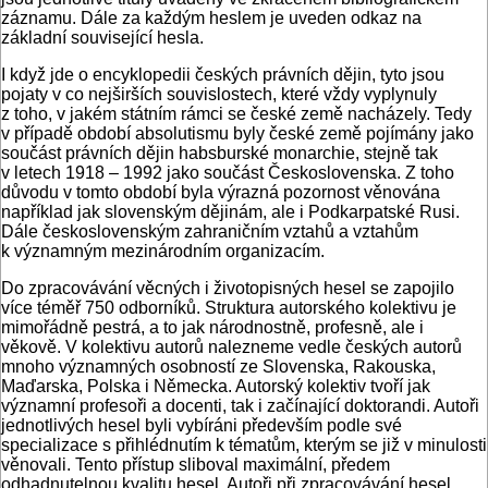
záznamu. Dále za každým heslem je uveden odkaz na
základní související hesla.
I když jde o encyklopedii českých právních dějin, tyto jsou
pojaty v co nejširších souvislostech, které vždy vyplynuly
z toho, v jakém státním rámci se české země nacházely. Tedy
v případě období absolutismu byly české země pojímány jako
součást právních dějin habsburské monarchie, stejně tak
v letech 1918 – 1992 jako součást Československa. Z toho
důvodu v tomto období byla výrazná pozornost věnována
například jak slovenským dějinám, ale i Podkarpatské Rusi.
Dále československým zahraničním vztahů a vztahům
k významným mezinárodním organizacím.
Do zpracovávání věcných i životopisných hesel se zapojilo
více téměř 750 odborníků. Struktura autorského kolektivu je
mimořádně pestrá, a to jak národnostně, profesně, ale i
věkově. V kolektivu autorů nalezneme vedle českých autorů
mnoho významných osobností ze Slovenska, Rakouska,
Maďarska, Polska i Německa. Autorský kolektiv tvoří jak
významní profesoři a docenti, tak i začínající doktorandi. Autoři
jednotlivých hesel byli vybíráni především podle své
specializace s přihlédnutím k tématům, kterým se již v minulosti
věnovali. Tento přístup sliboval maximální, předem
odhadnutelnou kvalitu hesel. Autoři při zpracovávání hesel