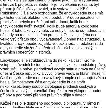
Čeňka, který se ujal celého projektu jako hlavní vydavatel,
s tím, že k projektu, vzhledem k jeho velkému rozsahu, byl
přibrán ještě další vydavatel, a to vydavatelství KEY
Publishing. Dále bylo rozhodnuto, že encyklopedie bude mít
jak tištěnou, tak elektronickou podobu. V době počátečních
prací však nebylo možné ani odhadnout, kolik bude
encyklopedie tvořit svazků, kolik bude autorů a kolik bude
hesel. Z toho také vyplynulo, že nebylo možné odhadnout ani
náklady na realizaci celého projektu. O to víc je třeba ocenit
velkorysý přístup obou vydavatelství. Dohled nad strukturou a
kvalitou encyklopedie zajistila vědecká rada a redakční rada
encyklopedie složená z předních českých a slovenských
právních i obecných historiků.
Encyklopedie je strukturována do několika částí. Kromě
vstupních úvodních studií osvětlujících vznik a podstatu práva,
vztah státu a práva, periodizaci vývoje státu a práva na území
dnešní České republiky a vývoj právní vědy, je hlavní stěžejní
částí encyklopedie mnohosvazkový komplex obsahující věcná
hesla. Samostatnou část encyklopedie bude tvořit
několikasetčlenný soubor životopisů předních českých a
československých právníků. Doplňkem encyklopedie budou
přílohy a podrobný přehled právních dějin v datech.
Každé heslo je doplněno podrobnou bibliografií. V rámci ní
jsou jednotlivé tituly uváděny ve zkráceném bibliografickém