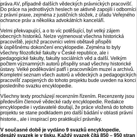
práva AV, případně dalších vědeckých právnických pracovišť.
Do práce na jednotlivých heslech se aktivně zapojili i odborníci
z právní praxe, zejména z justičních složek, z úřadu Veřejného
ochrance práv a několika advokátních kanceláří.
Velmi překvapující, a o to víc potěšující, byl velký zájem
obecných historiků. Nelze vyjmenovat všechna historická
pracoviště, jejichž pracovníci velmi obětavě přispěli
k úspěšnému dokončení encyklopedie. Zejména to byly
všechny filozofické fakulty v České republice, ale i
pedagogické fakulty, fakulty sociálních věd a další. Velkým
počtem významných autorů přispěly snad všechny historické
ústavy. Velké poděkování patří i pracovníkům muzeí a archivů.
Kompletní seznam všech autorů a vědeckých a pedagogických
pracovišť zapojených do tohoto projektu bude uveden na konci
posledního svazku encyklopedie.
Všechny texty procházejí recenzním řízením. Recenzenty jsou
především členové vědecké rady encyklopedie. Redakce
encyklopedie i vydavatelé doufají, že práce vložená do tohoto
projektu se stane podkladem pro další bádání v oblasti právní
historie., ale i inspirací pro praktikující právníky.
V současné době je vydáno 9 svazků encyklopedie,
desátý svazek je v tisku. Každý svazek čítá 850 – 950 stran