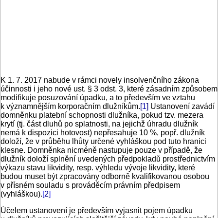
K 1. 7. 2017 nabude v rámci novely insolvenčního zákona
účinnosti i jeho nové ust. § 3 odst. 3, které zásadním způsobem
modifikuje posuzování úpadku, a to především ve vztahu
k významnějším korporačním dlužníkům.
[1]
Ustanovení zavádí
domněnku platební schopnosti dlužníka, pokud tzv. mezera
krytí (tj. část dluhů po splatnosti, na jejichž úhradu dlužník
nemá k dispozici hotovost) nepřesahuje 10 %, popř. dlužník
doloží, že v průběhu lhůty určené vyhláškou pod tuto hranici
klesne. Domněnka nicméně nastupuje pouze v případě, že
dlužník doloží splnění uvedených předpokladů prostřednictvím
výkazu stavu likvidity, resp. výhledu vývoje likvidity, které
budou muset být zpracovány odborně kvalifikovanou osobou
v přísném souladu s prováděcím právním předpisem
(vyhláškou).
[2
]
Účelem ustanovení je především vyjasnit pojem úpadku