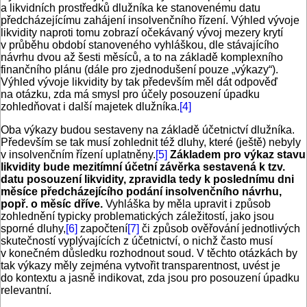
a likvidních prostředků dlužníka ke stanovenému datu
předcházejícímu zahájení insolvenčního řízení. Výhled vývoje
likvidity naproti tomu zobrazí očekávaný vývoj mezery krytí
v průběhu období stanoveného vyhláškou, dle stávajícího
návrhu dvou až šesti měsíců, a to na základě komplexního
finančního plánu (dále pro zjednodušení pouze „výkazy“).
Výhled vývoje likvidity by tak především měl dát odpověď
na otázku, zda má smysl pro účely posouzení úpadku
zohledňovat i další majetek dlužníka.
[4]
Oba výkazy budou sestaveny na základě účetnictví dlužníka.
Především se tak musí zohlednit též dluhy, které (ještě) nebyly
v insolvenčním řízení uplatněny.
[5]
Základem pro výkaz stavu
likvidity bude mezitímní účetní závěrka sestavená k tzv.
datu posouzení likvidity, zpravidla tedy k poslednímu dni
měsíce předcházejícího podání insolvenčního návrhu,
popř. o měsíc dříve.
Vyhláška by měla upravit i způsob
zohlednění typicky problematických záležitostí, jako jsou
sporné dluhy,
[6]
započtení
[7]
či způsob ověřování jednotlivých
skutečností vyplývajících z účetnictví, o nichž často musí
v konečném důsledku rozhodnout soud. V těchto otázkách by
tak výkazy měly zejména vytvořit transparentnost, uvést je
do kontextu a jasně indikovat, zda jsou pro posouzení úpadku
relevantní.