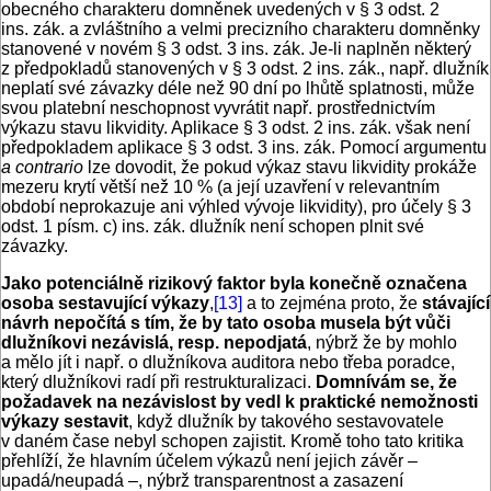
obecného charakteru domněnek uvedených v § 3 odst. 2
ins. zák. a zvláštního a velmi precizního charakteru domněnky
stanovené v novém § 3 odst. 3 ins. zák. Je-li naplněn některý
z předpokladů stanovených v § 3 odst. 2 ins. zák., např. dlužník
neplatí své závazky déle než 90 dní po lhůtě splatnosti, může
svou platební neschopnost vyvrátit např. prostřednictvím
výkazu stavu likvidity. Aplikace § 3 odst. 2 ins. zák. však není
předpokladem aplikace § 3 odst. 3 ins. zák. Pomocí argumentu
a contrario
lze dovodit, že pokud výkaz stavu likvidity prokáže
mezeru krytí větší než 10 % (a její uzavření v relevantním
období neprokazuje ani výhled vývoje likvidity), pro účely § 3
odst. 1 písm. c) ins. zák. dlužník není schopen plnit své
závazky.
Jako potenciálně rizikový faktor byla konečně označena
osoba sestavující výkazy
,
[13]
a to zejména proto, že
stávající
návrh nepočítá s tím, že by tato osoba musela být vůči
dlužníkovi nezávislá, resp. nepodjatá
, nýbrž že by mohlo
a mělo jít i např. o dlužníkova auditora nebo třeba poradce,
který dlužníkovi radí při restrukturalizaci.
Domnívám se, že
požadavek na nezávislost by vedl k praktické nemožnosti
výkazy sestavit
, když dlužník by takového sestavovatele
v daném čase nebyl schopen zajistit. Kromě toho tato kritika
přehlíží, že hlavním účelem výkazů není jejich závěr –
upadá/neupadá –, nýbrž transparentnost a zasazení