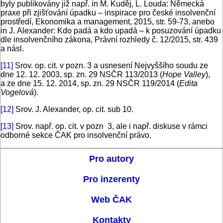
byly publikovány již např. in M. Kuděj, L. Louda: Německá
praxe při zjišťování úpadku – inspirace pro české insolvenční
prostředí, Ekonomika a management, 2015, str. 59-73, anebo
in J. Alexander: Kdo padá a kdo upadá – k posuzování úpadku
dle insolvenčního zákona, Právní rozhledy č. 12/2015, str. 439
a násl.
[11]
Srov. op. cit. v pozn. 3 a usnesení Nejvyššího soudu ze
dne 12. 12. 2003, sp. zn. 29 NSČR 113/2013 (
Hope Valley
),
a ze dne 15. 12. 2014, sp. zn. 29 NSČR 119/2014 (
Edita
Vogelová
).
[12]
Srov. J. Alexander, op. cit. sub 10.
[13]
Srov. např. op. cit. v pozn 3, ale i např. diskuse v rámci
odborné sekce ČAK pro insolvenční právo.
Pro autory
Pro inzerenty
Web ČAK
Kontakty