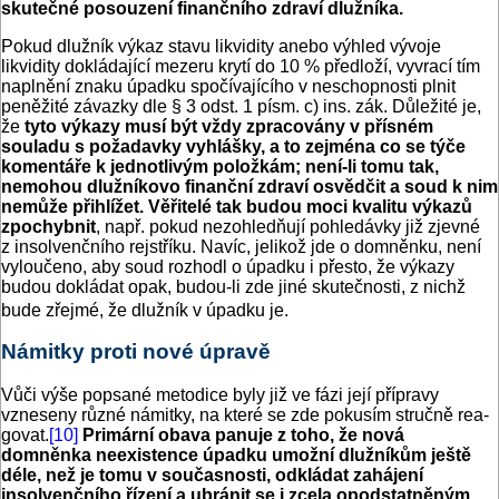
skutečné posouzení finan­čního zdraví dlužníka.
Pokud dlužník výkaz stavu likvidity anebo výhled vývoje
likvidity dokládající mezeru krytí do 10 % předloží, vyvrací tím
naplnění znaku úpadku spočívajícího v neschopnosti plnit
peněžité závazky dle § 3 odst. 1 písm. c) ins. zák. Důležité je,
že
tyto výkazy musí být vždy zpracovány v přísném
souladu s požadavky vyhlášky, a to zejména co se týče
komentáře k jednotlivým položkám; není-li tomu tak,
nemohou dlužníkovo finanční zdraví osvědčit a soud k nim
nemůže přihlížet. Věřitelé tak budou moci kvalitu výkazů
zpochybnit
, např. pokud nezohledňují pohledávky již zjevné
z insolvenčního rejstříku. Navíc, jelikož jde o domněnku, není
vyloučeno, aby soud rozhodl o úpadku i přesto, že výkazy
budou dokládat opak, budou-li zde jiné skutečnosti, z nichž
bude zřejmé, že dlužník v úpadku je.
Námitky proti nové úpravě
Vůči výše popsané metodice byly již ve fázi její přípravy
vzneseny různé námitky, na které se zde pokusím stručně rea­
govat.
[10]
Primární obava panuje z toho, že nová
domněnka neexistence úpadku umožní dlužníkům ještě
déle, než je tomu v současnosti, odkládat zahájení
insolvenčního řízení a ubránit se i zcela opodstatněným