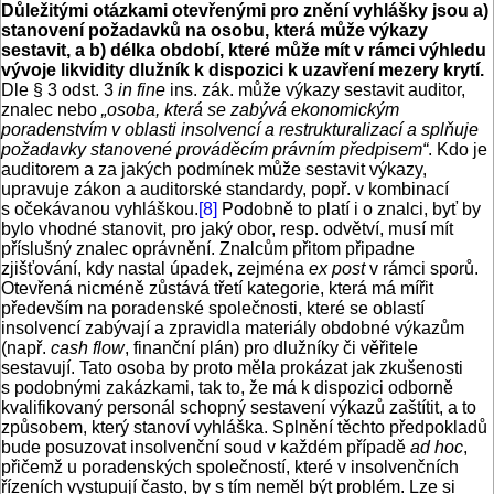
Důležitými otázkami otevřenými pro znění vyhlášky jsou a)
stanovení požadavků na osobu, která může výkazy
sestavit, a b) délka období, které může mít v rámci výhledu
vývoje likvidity dlužník k dispozici k uzavření mezery krytí.
Dle § 3 odst. 3
in fine
ins. zák. může výkazy sestavit auditor,
znalec nebo
„osoba, která se zabývá ekonomickým
poradenstvím v oblasti insolvencí a restrukturalizací a splňuje
požadavky stanovené prováděcím právním předpisem“
. Kdo je
auditorem a za jakých podmínek může sestavit výkazy,
upravuje zákon a auditorské standardy, popř. v kombinací
s očekávanou vyhláškou.
[8]
Podobně to platí i o znalci, byť by
bylo vhodné stanovit, pro jaký obor, resp. odvětví, musí mít
příslušný znalec oprávnění. Znalcům přitom připadne
zjišťování, kdy nastal úpadek, zejména
ex post
v rámci sporů.
Otevřená nicméně zůstává třetí kategorie, která má mířit
především na poradenské společnosti, které se oblastí
insolvencí zabývají a zpravidla materiály obdobné výkazům
(např.
cash flow
, finanční plán) pro dlužníky či věřitele
sestavují. Tato osoba by proto měla prokázat jak zkušenosti
s podobnými zakázkami, tak to, že má k dispozici odborně
kvalifikovaný personál schopný sestavení výkazů zaštítit, a to
způsobem, který stanoví vyhláška. Splnění těchto předpokladů
bude posuzovat insolvenční soud v každém případě
ad hoc
,
přičemž u poradenských společností, které v insolvenčních
řízeních vystupují často, by s tím neměl být problém. Lze si