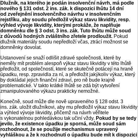
Dlužník, na kterého je podán insolvenční návrh, má podle
nového § 131 odst. 2 ins. zák. k dispozici lhůtu 14 dní
od zveřejnění insolvenčního návrhu v insolvenčním
rejstříku, aby soudu předložil výkaz stavu likvidity, resp.
výhled vývoje likvidity, kterými prokáže, že naplňuje
domněnku dle § 3 odst. 3 ins. zák. Tuto lhůtu může soud
z důvodů hodných zvláštního zřetele prodloužit.
Pokud
dlužník materiály soudu nepředloží včas, ztrácí možnost se
domněnky dovolat.
Ustanovení se snaží odlišit zdravé společnosti, které by
neměly mít problém alespoň výkaz stavu likvidity v této lhůtě
předložit, od společností, které se skutečně potácejí na hraně
úpadku, resp. zpravidla za ní, a předložit jakýkoliv výkaz, který
by dokládal jejich finanční zdraví, pro ně bude krajně
problematické. V takto krátké lhůtě se zdá být vytvoření
zmanipulovaného výkazu prakticky nemožné.
Konečně, soud může dle nově upraveného § 128 odst. 3
ins. zák. uložit dlužníkovi, aby mu předložil výkaz stavu likvidity
a výhled vývoje likvidity, přičemž na návrh věřitele
s vykonatelnou pohledávkou tak učiní vždy.
Pokud by se tedy
jevilo, že existence úpadku je sporná, může soud sám
rozhodnout, že se použije mechanismus upravený
vyhláškou a že k rozhodnutí o úpadku bude mít k dispozici