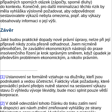
případných sporných otázek (zápočty, sporné dluhy)
do kontextu. Konečně, pro další minimalizaci těchto rizik by
měla vyhláška výslovně požadovat, aby odpovědnost
sestavovatele výkazů nebyla omezena, popř. aby výkazy
obsahovaly informaci o její výši.
Závěr
Jaké budou praktické dopady nové právní úpravy, nelze při její
přípravě nikdy zcela přesně odhadnout. Jsem nicméně
přesvědčen, že zavádění ekonomických nástrojů do praxe
insolvenčního řízení je krok správným směrem, když úpadek je
především problémem ekonomickým, a nikoliv právním.
[1]
Ustanovení se formálně vztahuje na dlužníky, kteří jsou
podnikateli a vedou účetnictví. Fakticky však požadavky, které
prováděcí právní předpis nutně stanoví na sestavení výkazu
stavu či výhledu vývoje likvidity, bude moci splnit pouze větší
korporace.
[2]
V době odevzdání tohoto článku do tisku zatím není
k dispozici ani návrh znění zmiňované vyhlášky ze strany