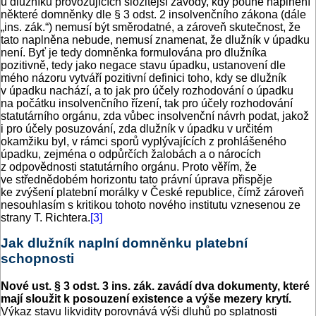
u dlužníků provozujících složitější závody, kdy pouhé naplnění
některé domněnky dle § 3 odst. 2 insolvenčního zákona (dále
„ins. zák.“) nemusí být směrodatné, a zároveň skutečnost, že
tato naplněna nebude, nemusí znamenat, že dlužník v úpadku
není. Byť je tedy domněnka formulována pro dlužníka
pozitivně, tedy jako negace stavu úpadku, ustanovení dle
mého názoru vytváří pozitivní definici toho, kdy se dlužník
v úpadku nachází, a to jak pro účely rozhodování o úpadku
na počátku insolvenčního řízení, tak pro účely rozhodování
statutárního orgánu, zda vůbec insolvenční návrh podat, jakož
i pro účely posuzování, zda dlužník v úpadku v určitém
okamžiku byl, v rámci sporů vyplývajících z prohlášeného
úpadku, zejména o odpůrčích žalobách a o nárocích
z odpovědnosti statutárního orgánu. Proto věřím, že
ve střednědobém horizontu tato právní úprava přispěje
ke zvýšení platební morálky v České republice, čímž zároveň
nesouhlasím s kritikou tohoto nového institutu vznesenou ze
strany T. Richtera.
[3]
Jak dlužník naplní domněnku platební
schopnosti
Nové ust. § 3 odst. 3 ins. zák. zavádí dva dokumenty, které
mají sloužit k posouzení existence a výše mezery krytí.
Výkaz stavu likvidity porovnává výši dluhů po splatnosti