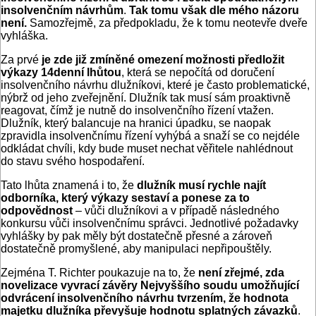
insolvenčním návrhům
.
Tak tomu však dle mého názoru
není.
Samozřejmě, za předpokladu, že k tomu neotevře dveře
vyhláška.
Za prvé
je zde již zmíněné omezení možnosti předložit
výkazy 14denní lhůtou
, která se nepočítá od doručení
insolvenčního návrhu dlužníkovi, které je často problematické,
nýbrž od jeho zveřejnění. Dlužník tak musí sám proaktivně
reagovat, čímž je nutně do insolvenčního řízení vtažen.
Dlužník, který balancuje na hranici úpadku, se naopak
zpravidla insolvenčnímu řízení vyhýbá a snaží se co nejdéle
odkládat chvíli, kdy bude muset nechat věřitele nahlédnout
do stavu svého hospodaření.
Tato lhůta znamená i to, že
dlužník musí rychle najít
odborníka, který výkazy sestaví a ponese za to
odpovědnost
– vůči dlužníkovi a v případě následného
konkursu vůči insolven­čnímu správci. Jednotlivé požadavky
vyhlášky by pak měly být dostatečně přesné a zároveň
dostatečně promyšlené, aby manipulaci nepřipouštěly.
Zejména T. Richter poukazuje na to, že
není zřejmé, zda
novelizace vyvrací závěry Nejvyššího soudu umožňující
odvrácení insolvenčního návrhu tvrzením, že hodnota
majetku dlužníka převyšuje hodnotu splatných závazků
.