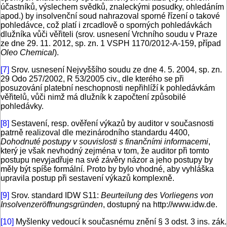
účastníků, výslechem svědků, znaleckými posudky, ohledáním
apod.) by insolvenční soud nahrazoval sporné řízení o takové
pohledávce, což platí i zrcadlově o sporných pohledávkách
dlužníka vůči věřiteli (srov. usnesení Vrchního soudu v Praze
ze dne 29. 11. 2012, sp. zn. 1 VSPH 1170/2012-A-159, případ
Oleo Chemical
).
[7]
Srov. usnesení Nejvyššího soudu ze dne 4. 5. 2004, sp. zn.
29 Odo 257/2002, R 53/2005 civ., dle kterého se při
posuzování platební neschopnosti nepřihlíží k pohledávkám
věřitelů, vůči nimž má dlužník k započtení způsobilé
pohledávky.
[8]
Sestavení, resp. ověření výkazů by auditor v současnosti
patrně realizoval dle mezinárodního standardu 4400,
Dohodnuté postupy v souvislosti s finančními informacemi
,
který je však nevhodný zejména v tom, že auditor při tomto
postupu nevyjadřuje na své závěry názor a jeho postupy by
měly být spíše formální. Proto by bylo vhodné, aby vyhláška
upravila postup při sestavení výkazů komplexně.
[9]
Srov. standard IDW S11:
Beurteilung des Vorliegens von
Insolvenzeröffnungsgründen
, dostupný na http://www.idw.de.
[10]
Myšlenky vedoucí k současnému znění § 3 odst. 3 ins. zák.