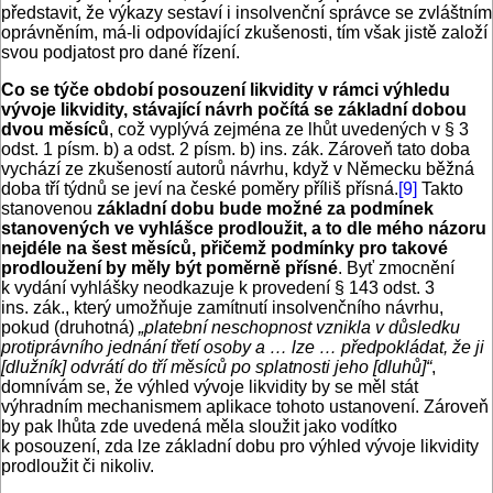
představit, že výkazy sestaví i insolvenční správce se zvláštním
oprávněním, má-li odpovídající zkušenosti, tím však jistě založí
svou podjatost pro dané řízení.
Co se týče období posouzení likvidity v rámci výhledu
vývoje likvidity, stávající návrh počítá se základní dobou
dvou měsíců
, což vyplývá zejména ze lhůt uvedených v § 3
odst. 1 písm. b) a odst. 2 písm. b) ins. zák. Zároveň tato doba
vychází ze zkušeností autorů návrhu, když v Německu běžná
doba tří týdnů se jeví na české poměry příliš přísná.
[9]
Takto
stanovenou
základní dobu bude možné za podmínek
stanovených ve vyhlášce prodloužit, a to dle mého názoru
nejdéle na šest měsíců, přičemž podmínky pro takové
prodloužení by měly být poměrně přísné
. Byť zmocnění
k vydání vyhlášky neodkazuje k provedení § 143 odst. 3
ins. zák., který umožňuje zamítnutí insolvenčního návrhu,
pokud (druhotná)
„platební neschopnost vznikla v důsledku
protiprávního jednání třetí osoby a … lze … předpokládat, že ji
[dlužník] odvrátí do tří měsíců po splatnosti jeho [dluhů]“
,
domnívám se, že výhled vývoje likvidity by se měl stát
výhradním mechanismem aplikace tohoto ustanovení. Zároveň
by pak lhůta zde uvedená měla sloužit jako vodítko
k posouzení, zda lze základní dobu pro výhled vývoje likvidity
prodloužit či nikoliv.