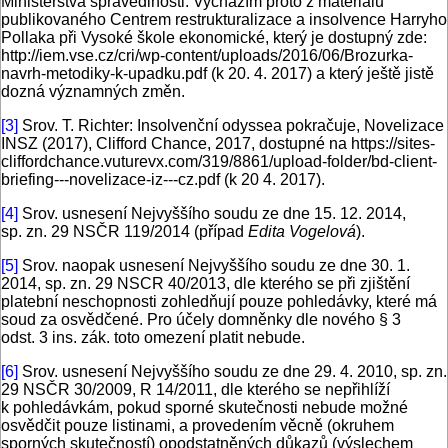
Ministerstva spravedlnosti. Vycházím proto z materiálu
publikovaného Centrem restrukturalizace a insolvence Harryho
Pollaka při Vysoké škole ekonomické, který je dostupný zde:
http://iem.vse.cz/cri/wp-content/uploads/2016/06/Brozurka-
navrh-metodiky-k-upadku.pdf (k 20. 4. 2017) a který ještě jistě
dozná významných změn.
[3]
Srov. T. Richter: Insolvenční odyssea pokračuje, Novelizace
INSZ (2017), Clifford Chance, 2017, dostupné na https://sites-
cliffordchance.vuturevx.com/319/8861/upload-folder/bd-client-
briefing---novelizace-iz---cz.pdf (k 20 4. 2017).
[4]
Srov. usnesení Nejvyššího soudu ze dne 15. 12. 2014,
sp. zn. 29 NSČR 119/2014 (případ
Edita Vogelová
).
[5]
Srov. naopak usnesení Nejvyššího soudu ze dne 30. 1.
2014, sp. zn. 29 NSCR 40/2013, dle kterého se při zjištění
platební neschopnosti zohledňují pouze pohledávky, které má
soud za osvědčené. Pro účely domněnky dle nového § 3
odst. 3 ins. zák. toto omezení platit nebude.
[6]
Srov. usnesení Nejvyššího soudu ze dne 29. 4. 2010, sp. zn.
29 NSČR 30/2009, R 14/2011, dle kterého se nepřihlíží
k pohledávkám, pokud sporné skutečnosti nebude možné
osvědčit pouze listinami, a provedením věcně (okruhem
sporných skutečností) opodstatněných důkazů (výslechem