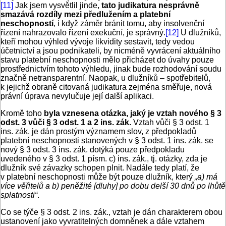
[11]
Jak jsem vysvětlil jinde,
tato judikatura nesprávně
smazává rozdíly mezi předlužením a platební
neschopností
, i když záměr bránit tomu, aby insolvenční
řízení nahrazovalo řízení exekuční, je správný.
[12]
U dlužníků,
kteří mohou výhled vývoje likvidity sestavit, tedy vedou
účetnictví a jsou podnikateli, by nicméně vyvrácení aktuálního
stavu platební neschopnosti mělo přicházet do úvahy pouze
prostřednictvím tohoto výhledu, jinak bude rozhodování soudu
značně netransparentní. Naopak, u dlužníků – spotřebitelů,
k jejichž obraně citovaná judikatura zejména směřuje, nová
právní úprava nevylučuje její další aplikaci.
Kromě toho
byla vznesena otázka, jaký je vztah nového § 3
odst. 3 vůči § 3 odst. 1 a 2 ins. zák.
Vztah vůči § 3 odst. 1
ins. zák. je dán prostým významem slov, z předpokladů
platební neschopnosti stanovených v § 3 odst. 1 ins. zák. se
nový § 3 odst. 3 ins. zák. dotýká pouze předpokladu
uvedeného v § 3 odst. 1 písm. c) ins. zák., tj. otázky, zda je
dlužník své závazky schopen plnit. Nadále tedy platí, že
v platební neschopnosti může být pouze dlužník, který
„a) má
více věřitelů a b) peněžité [dluhy] po dobu delší 30 dnů po lhůtě
splatnosti“
.
Co se týče § 3 odst. 2 ins. zák., vztah je dán charakterem obou
ustanovení jako vyvratitelných domněnek a dále vztahem