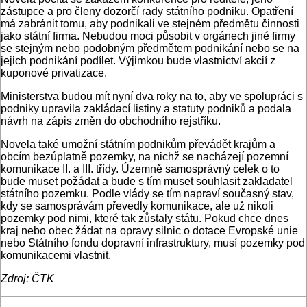
zástupce a pro členy dozorčí rady státního podniku. Opatření
má zabránit tomu, aby podnikali ve stejném předmětu činnosti
jako státní firma. Nebudou moci působit v orgánech jiné firmy
se stejným nebo podobným předmětem podnikání nebo se na
jejich podnikání podílet. Výjimkou bude vlastnictví akcií z
kuponové privatizace.
Ministerstva budou mít nyní dva roky na to, aby ve spolupráci s
podniky upravila zakládací listiny a statuty podniků a podala
návrh na zápis změn do obchodního rejstříku.
Novela také umožní státním podnikům převádět krajům a
obcím bezúplatně pozemky, na nichž se nacházejí pozemní
komunikace II. a III. třídy. Územně samosprávný celek o to
bude muset požádat a bude s tím muset souhlasit zakladatel
státního pozemku. Podle vlády se tím napraví současný stav,
kdy se samosprávám převedly komunikace, ale už nikoli
pozemky pod nimi, které tak zůstaly státu. Pokud chce dnes
kraj nebo obec žádat na opravy silnic o dotace Evropské unie
nebo Státního fondu dopravní infrastruktury, musí pozemky pod
komunikacemi vlastnit.
Zdroj: ČTK