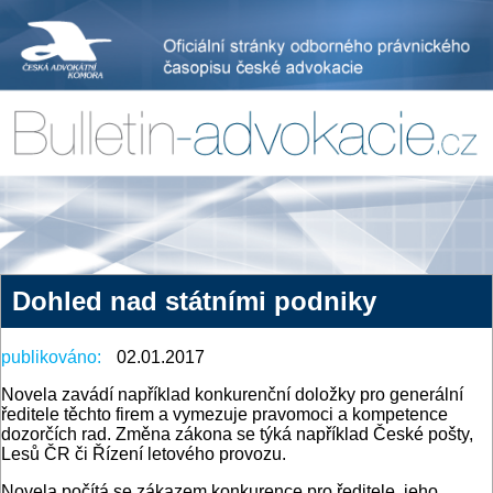
Dohled nad státními podniky
publikováno:
02.01.2017
Novela zavádí například konkurenční doložky pro generální
ředitele těchto firem a vymezuje pravomoci a kompetence
dozorčích rad. Změna zákona se týká například České pošty,
Lesů ČR či Řízení letového provozu.
Novela počítá se zákazem konkurence pro ředitele, jeho