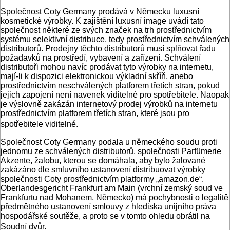
Společnost Coty Germany prodává v Německu luxusní
kosmetické výrobky. K zajištění luxusní image uvádí tato
společnost některé ze svých značek na trh prostřednictvím
systému selektivní distribuce, tedy prostřednictvím schválených
distributorů. Prodejny těchto distributorů musí splňovat řadu
požadavků na prostředí, vybavení a zařízení. Schválení
distributoři mohou navíc prodávat tyto výrobky na internetu,
mají-li k dispozici elektronickou výkladní skříň, anebo
prostřednictvím neschválených platforem třetích stran, pokud
jejich zapojení není navenek viditelné pro spotřebitele. Naopak
je výslovně zakázán internetový prodej výrobků na internetu
prostřednictvím platforem třetích stran, které jsou pro
spotřebitele viditelné.
Společnost Coty Germany podala u německého soudu proti
jednomu ze schválených distributorů, společnosti Parfümerie
Akzente, žalobu, kterou se domáhala, aby bylo žalované
zakázáno dle smluvního ustanovení distribuovat výrobky
společnosti Coty prostřednictvím platformy „amazon.de“.
Oberlandesgericht Frankfurt am Main (vrchní zemský soud ve
Frankfurtu nad Mohanem, Německo) má pochybnosti o legalitě
předmětného ustanovení smlouvy z hlediska unijního práva
hospodářské soutěže, a proto se v tomto ohledu obrátil na
Soudní dvůr.