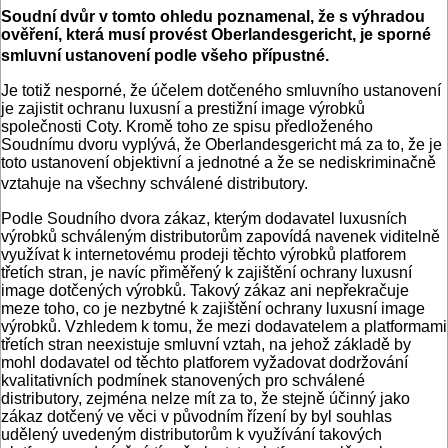
Soudní dvůr v tomto ohledu poznamenal, že s výhradou
ověření, která musí provést Oberlandesgericht, je sporné
smluvní ustanovení podle všeho přípustné.
Je totiž nesporné, že účelem dotčeného smluvního ustanovení
je zajistit ochranu luxusní a prestižní image výrobků
společnosti Coty. Kromě toho ze spisu předloženého
Soudnímu dvoru vyplývá, že Oberlandesgericht má za to, že je
toto ustanovení objektivní a jednotné a že se nediskriminačně
vztahuje na všechny schválené distributory.
Podle Soudního dvora zákaz, kterým dodavatel luxusních
výrobků schváleným distributorům zapovídá navenek viditelně
využívat k internetovému prodeji těchto výrobků platforem
třetích stran, je navíc přiměřený k zajištění ochrany luxusní
image dotčených výrobků. Takový zákaz ani nepřekračuje
meze toho, co je nezbytné k zajištění ochrany luxusní image
výrobků. Vzhledem k tomu, že mezi dodavatelem a platformami
třetích stran neexistuje smluvní vztah, na jehož základě by
mohl dodavatel od těchto platforem vyžadovat dodržování
kvalitativních podmínek stanovených pro schválené
distributory, zejména nelze mít za to, že stejně účinný jako
zákaz dotčený ve věci v původním řízení by byl souhlas
udělený uvedeným distributorům k využívání takových