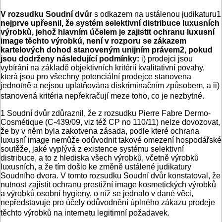
V rozsudku Soudní dvůr
s odkazem na ustálenou judikaturu1
nejprve upřesnil, že systém selektivní distribuce luxusních
výrobků, jehož hlavním účelem je zajistit ochranu luxusní
image těchto výrobků, není v rozporu se zákazem
kartelových dohod stanoveným unijním právem2, pokud
jsou dodrženy následující podmínky:
i) prodejci jsou
vybírání na základě objektivních kritérií kvalitativní povahy,
která jsou pro všechny potenciální prodejce stanovena
jednotně a nejsou uplatňována diskriminačním způsobem, a ii)
stanovená kritéria nepřekračují meze toho, co je nezbytné.
1 Soudní dvůr zdůraznil, že z rozsudku Pierre Fabre Dermo-
Cosmétique (C-439/09, viz též CP no 110/11) nelze dovozovat,
že by v něm byla zakotvena zásada, podle které ochrana
luxusní image nemůže odůvodnit takové omezení hospodářské
soutěže, jaké vyplývá z existence systému selektivní
distribuce, a to z hlediska všech výrobků, včetně výrobků
luxusních, a že tím došlo ke změně ustálené judikatury
Soudního dvora. V tomto rozsudku Soudní dvůr konstatoval, že
nutnost zajistit ochranu prestižní image kosmetických výrobků
a výrobků osobní hygieny, o níž se jednalo v dané věci,
nepředstavuje pro účely odůvodnění úplného zákazu prodeje
těchto výrobků na internetu legitimní požadavek.