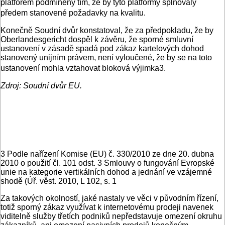
platforem podmíněný tím, že by tyto platformy splňovaly
předem stanovené požadavky na kvalitu.
Konečně Soudní dvůr konstatoval, že za předpokladu, že by
Oberlandesgericht dospěl k závěru, že sporné smluvní
ustanovení v zásadě spadá pod zákaz kartelových dohod
stanovený unijním právem, není vyloučené, že by se na toto
ustanovení mohla vztahovat bloková výjimka3.
Zdroj: Soudní dvůr EU.
3 Podle nařízení Komise (EU) č. 330/2010 ze dne 20. dubna
2010 o použití čl. 101 odst. 3 Smlouvy o fungování Evropské
unie na kategorie vertikálních dohod a jednání ve vzájemné
shodě (Úř. věst. 2010, L 102, s. 1
Za takových okolností, jaké nastaly ve věci v původním řízení,
totiž sporný zákaz využívat k internetovému prodeji navenek
viditelně služby třetích podniků nepředstavuje omezení okruhu