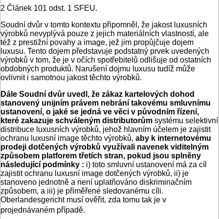
2 Článek 101 odst. 1 SFEU.
Soudní dvůr v tomto kontextu připomněl, že jakost luxusních
výrobků nevyplývá pouze z jejich materiálních vlastností, ale
též z prestižní povahy a image, jež jim propůjčuje dojem
luxusu. Tento dojem představuje podstatný prvek uvedených
výrobků v tom, že je v očích spotřebitelů odlišuje od ostatních
obdobných produktů. Narušení dojmu luxusu tudíž může
ovlivnit i samotnou jakost těchto výrobků.
Dále Soudní dvůr uvedl, že zákaz kartelových dohod
stanovený unijním právem nebrání takovému smluvnímu
ustanovení, o jaké se jedná ve věci v původním řízení,
které zakazuje schváleným distributorům
systému selektivní
distribuce luxusních výrobků, jehož hlavním účelem je zajistit
ochranu luxusní image těchto výrobků,
aby k internetovému
prodeji dotčených výrobků využívali navenek viditelným
způsobem platforem třetích stran, pokud jsou splněny
následující podmínky :
i) toto smluvní ustanovení má za cíl
zajistit ochranu luxusní image dotčených výrobků, ii) je
stanoveno jednotně a není uplatňováno diskriminačním
způsobem, a iii) je přiměřené sledovanému cíli.
Oberlandesgericht musí ověřit, zda tomu tak je v
projednávaném případě.