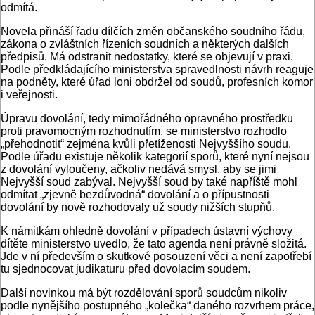
odmítá.
Novela přináší řadu dílčích změn občanského soudního řádu,
zákona o zvláštních řízeních soudních a některých dalších
předpisů. Má odstranit nedostatky, které se objevují v praxi.
Podle předkládajícího ministerstva spravedlnosti návrh reaguje
na podněty, které úřad loni obdržel od soudů, profesních komor
i veřejnosti.
Úpravu dovolání, tedy mimořádného opravného prostředku
proti pravomocným rozhodnutím, se ministerstvo rozhodlo
„přehodnotit“ zejména kvůli přetíženosti Nejvyššího soudu.
Podle úřadu existuje několik kategorií sporů, které nyní nejsou
z dovolání vyloučeny, ačkoliv nedává smysl, aby se jimi
Nejvyšší soud zabýval. Nejvyšší soud by také napříště mohl
odmítat „zjevně bezdůvodná“ dovolání a o přípustnosti
dovolání by nově rozhodovaly už soudy nižších stupňů.
K námitkám ohledně dovolání v případech ústavní výchovy
dítěte ministerstvo uvedlo, že tato agenda není právně složitá.
Jde v ní především o skutkové posouzení věci a není zapotřebí
tu sjednocovat judikaturu před dovolacím soudem.
Další novinkou má být rozdělování sporů soudcům nikoliv
podle nynějšího postupného „kolečka“ daného rozvrhem práce,