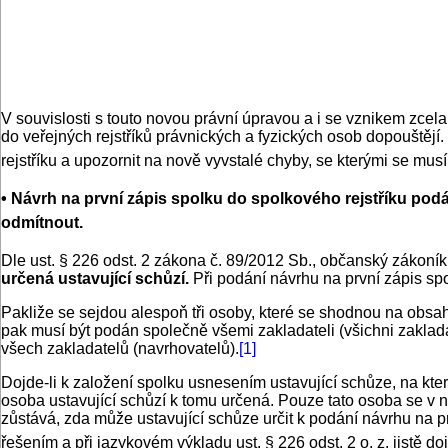
V souvislosti s touto novou právní úpravou a i se vznikem zce
do veřejných rejstříků právnických a fyzických osob dopouštěj
rejstříku a upozornit na nově vyvstalé chyby, se kterými se musí
• Návrh na první zápis spolku do spolkového rejstříku podá
odmítnout.
Dle ust. § 226 odst. 2 zákona č. 89/2012 Sb., občanský zákoník 
určená ustavující schůzí.
Při podání návrhu na první zápis spo
Pakliže se sejdou alespoň tři osoby, které se shodnou na obsah
pak musí být podán společně všemi zakladateli (všichni zakladat
všech zakladatelů (navrhovatelů).
[1]
Dojde-li k založení spolku usnesením ustavující schůze, na kt
osoba ustavující schůzí k tomu určená. Pouze tato osoba se v 
zůstává, zda může ustavující schůze určit k podání návrhu na pr
řešením a při jazykovém výkladu ust. § 226 odst. 2 o. z. jistě