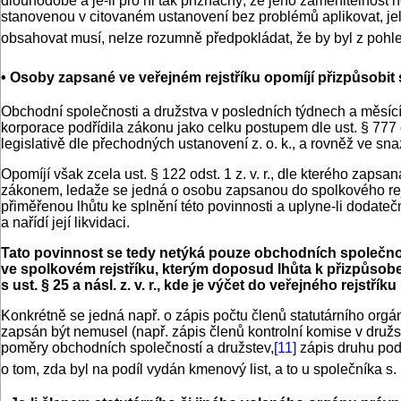
dlouhodobě a je-li pro ni tak příznačný, že jeho zaměnitelnos
stanovenou v citovaném ustanovení bez problémů aplikovat, jeli
obsahovat musí, nelze rozumně předpokládat, že by byl z pohle
• Osoby zapsané ve veřejném rejstříku opomíjí přizpůsobit
Obchodní společnosti a družstva v posledních týdnech a měsící
korporace podřídila zákonu jako celku postupem dle ust. § 777 o
legislativě dle přechodných ustanovení z. o. k., a rovněž ve sn
Opomíjí však zcela ust. § 122 odst. 1 z. v. r., dle kterého zap
zákonem, ledaže se jedná o osobu zapsanou do spolkového rej
přiměřenou lhůtu ke splnění této povinnosti a uplyne-li dodat
a nařídí její likvidaci.
Tato povinnost se tedy netýká pouze obchodních společnost
ve spolkovém rejstříku, kterým doposud lhůta k přizpůsobení
s ust. § 25 a násl. z. v. r., kde je výčet do veřejného rejs
Konkrétně se jedná např. o zápis počtu členů statutárního orgá
zapsán být nemusel (např. zápis členů kontrolní komise v družs
poměry obchodních společností a družstev,
[11]
zápis druhu pod
o tom, zda byl na podíl vydán kmenový list, a to u společníka s. r