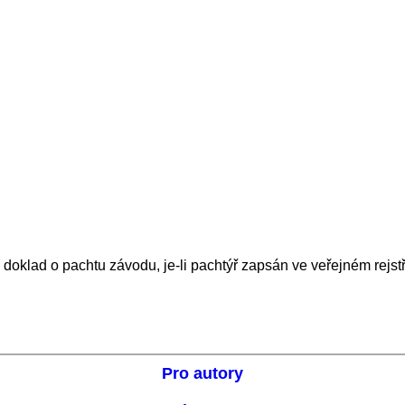
dá doklad o pachtu závodu, je-li pachtýř zapsán ve veřejném rejstř
Pro autory