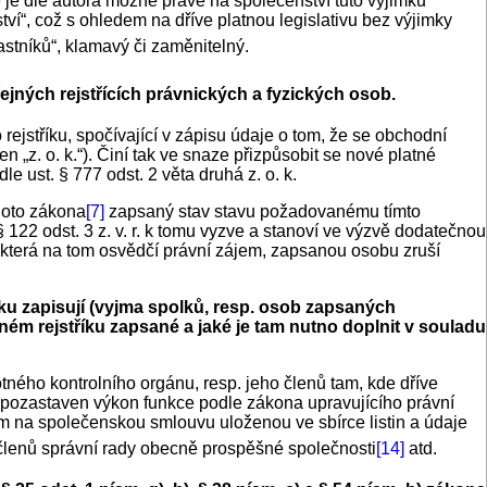
 je dle autora možné právě na společenství tuto výjimku
ví“, což s ohledem na dříve platnou legislativu bez výjimky
stníků“, klamavý či zaměnitelný.
ejných rejstřících právnických a fyzických osob.
jstříku, spočívající v zápisu údaje o tom, že se obchodní
 „z. o. k.“). Činí tak ve snaze přizpůsobit se nové platné
e ust. § 777 odst. 2 věta druhá z. o. k.
ohoto zákona
[7]
zapsaný stav stavu požadovanému tímto
 § 122 odst. 3 z. v. r. k tomu vyzve a stanoví ve výzvě dodatečnou
, která na tom osvědčí právní zájem, zapsanou osobu zruší
íku zapisují (vyjma spolků, resp. osob zapsaných
jném rejstříku zapsané a jaké je tam nutno doplnit v souladu
ného kontrolního orgánu, resp. jeho členů tam, kde dříve
yl pozastaven výkon funkce podle zákona upravujícího právní
m na společenskou smlouvu uloženou ve sbírce listin a údaje
členů správní rady obecně prospěšné společnosti
[14]
atd.