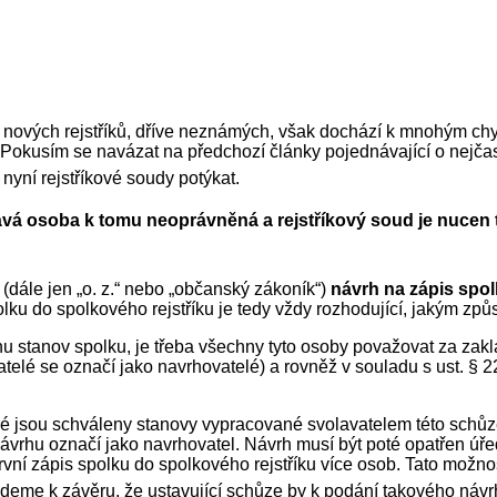
la nových rejstříků, dříve neznámých, však dochází k mnohým ch
í. Pokusím se navázat na předchozí články pojednávající o nejč
 nyní rejstříkové soudy potýkat.
vá osoba k tomu neoprávněná a rejstříkový soud je nucen tako
(dále jen „o. z.“ nebo „občanský zákoník“)
návrh na zápis spol
lku do spolkového rejstříku je tedy vždy rozhodující, jakým zp
u stanov spolku, je třeba všechny tyto osoby považovat za zakl
elé se označí jako navrhovatelé) a rovněž v souladu s ust. § 22
eré jsou schváleny stanovy vypracované svolavatelem této schůz
návrhu označí jako navrhovatel. Návrh musí být poté opatřen ú
vní zápis spolku do spolkového rejstříku více osob. Tato možnos
 dojdeme k závěru, že ustavující schůze by k podání takového náv