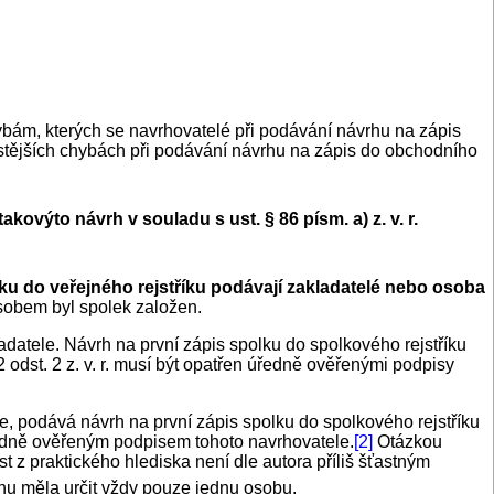
ybám, kterých se navrhovatelé při podávání návrhu na zápis
astějších chybách při podávání návrhu na zápis do obchodního
výto návrh v souladu s ust. § 86 písm. a) z. v. r.
ku do veřejného rejstříku podávají zakladatelé nebo osoba
ůsobem byl spolek založen.
adatele. Návrh na první zápis spolku do spolkového rejstříku
 odst. 2 z. v. r. musí být opatřen úředně ověřenými podpisy
e, podává návrh na první zápis spolku do spolkového rejstříku
ředně ověřeným podpisem tohoto navrhovatele.
[2]
Otázkou
t z praktického hlediska není dle autora příliš šťastným
rhu měla určit vždy pouze jednu osobu.