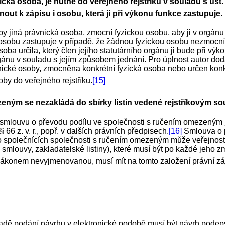
cká osoba, je nutné do veřejného rejstříku v souladu s ust. § 
out k zápisu i osobu, která ji při výkonu funkce zastupuje.
by jiná právnická osoba, zmocní fyzickou osobu, aby ji v orgánu
obu zastupuje v případě, že žádnou fyzickou osobu nezmocní a je
ba určila, který člen jejího statutárního orgánu ji bude při vý
orgánu v souladu s jejím způsobem jednání. Pro úplnost autor do
ické osoby, zmocněna konkrétní fyzická osoba nebo určen konkré
by do veřejného rejstříku.
[15]
eným se nezakládá do sbírky listin vedené rejstříkovým s
smlouvu o převodu podílu ve společnosti s ručením omezeným již 
66 z. v. r., popř. v dalších právních předpisech.
[16]
Smlouva o p
 společnících společnosti s ručením omezeným může veřejnost z
smlouvy, zakladatelské listiny), které musí být po každé jeho 
nu zákonem nevyjmenovanou, musí mít na tomto založení právní zá
případě podání návrhu v elektronické podobě musí být návrh p