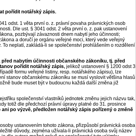
 pořídit notářský zápis.
041 odst. 1 věta první o. z. právní povaha právnických osob
sti. Dle ust. § 3041 odst. 2 věta první o. z. pak ustanovení
kona, pozbývají závaznosti dnem nabytí jeho účinnosti;
zákona a doručí je orgánu veřejné moci, který vede veřejný
y. To neplatí, zakládá-li se společenství prohlášením o rozdělení
a před nabytím účinnosti občanského zákoníku, tj. před
nov pořídit notářský zápis,
jelikož ustanovení § 1200 odst 3
ípadě formu veřejné listiny, resp. notářského zápisu), lze
ní stanov občanskému zákoníku se musí vyslovit většina hlasů
otožně bude muset být v budoucnu každá další změna již
jstříku společenství vlastníků jednotek změnu jejich názvu tak,
kdy totiž dle předchozí právní úpravy platné do 31. prosince
to ani po výzvě, předložen notářský zápis pořízený o změně
ké osoby ustanovením tohoto zákona, přizpůsobí právnická osoba
důležité důvody, zejména užívala-li právnická osoba svůj název