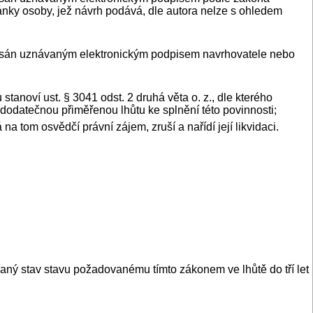
hránky osoby, jež návrh podává, dle autora nelze s ohledem
odepsán uznávaným elektronickým podpisem navrhovatele nebo
noví ust. § 3041 odst. 2 druhá věta o. z., dle kterého
í dodatečnou přiměřenou lhůtu ke splnění této povinnosti;
 tom osvědčí právní zájem, zruší a nařídí její likvidaci.
psaný stav stavu požadovanému tímto zákonem ve lhůtě do tří let