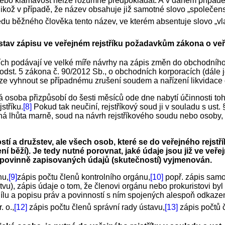
t nebo klamavost nelze rozumně předpokládat. A v daném případě
kož v případě, že název obsahuje již samotné slovo „společenst
du běžného člověka tento název, ve kterém absentuje slovo „vla
 stav zápisu ve veřejném rejstříku požadavkům zákona o veř
ch podávají ve velké míře návrhy na zápis změn do obchodního re
dst. 5 zákona č. 90/2012 Sb., o obchodních korporacích (dále jen
aze vyhnout se případnému zrušení soudem a nařízení likvidace dl
saná osoba přizpůsobí do šesti měsíců ode dne nabytí účinnosti t
stříku.
[8]
Pokud tak neučiní, rejstříkový soud ji v souladu s ust.
ečná lhůta marně, soud na návrh rejstříkového soudu nebo osoby
í a družstev, ale všech osob, které se do veřejného rejstř
 běží). Je tedy nutné porovnat, jaké údaje jsou již ve veře
tříku povinně zapisovaných údajů (skutečností) vyjmenován.
nu,
[9]
zápis počtu členů kontrolního orgánu,
[10]
popř. zápis samot
tvu), zápis údaje o tom, že členovi orgánu nebo prokuristovi b
ílu a popisu práv a povinností s ním spojených alespoň odkaze
. o.,
[12]
zápis počtu členů správní rady ústavu,
[13]
zápis počtů 