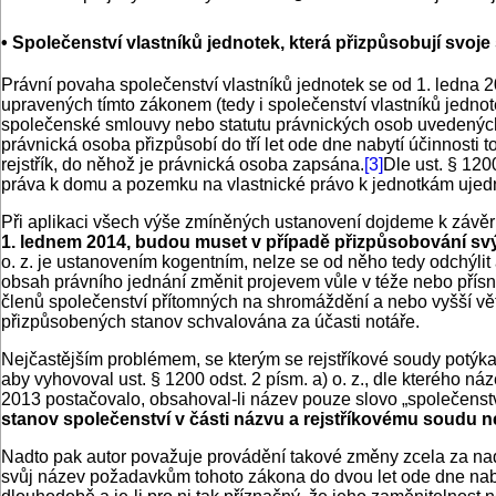
• Společenství vlastníků jednotek, která přizpůsobují svo
Právní povaha společenství vlastníků jednotek se od 1. ledna 2
upravených tímto zákonem (tedy i společenství vlastníků jednote
společenské smlouvy nebo statutu právnických osob uvedených 
právnická osoba přizpůsobí do tří let ode dne nabytí účinnosti
rejstřík, do něhož je právnická osoba zapsána.
[3]
Dle ust. § 120
práva k domu a pozemku na vlastnické právo k jednotkám ujed
Při aplikaci všech výše zmíněných ustanovení dojdeme k závěr
1. lednem 2014, budou muset v případě přizpůsobování sv
o. z. je ustanovením kogentním, nelze se od něho tedy odchýlit 
obsah právního jednání změnit projevem vůle v téže nebo přísn
členů společenství přítomných na shromáždění a nebo vyšší vě
přizpůsobených stanov schvalována za účasti notáře.
Nejčastějším problémem, se kterým se rejstříkové soudy potýkají
aby vyhovoval ust. § 1200 odst. 2 písm. a) o. z., dle kterého ná
2013 postačovalo, obsahoval-li název pouze slovo „společenstv
stanov společenství v části názvu a rejstříkovému soudu n
Nadto pak autor považuje provádění takové změny zcela za nadb
svůj název požadavkům tohoto zákona do dvou let ode dne nabytí