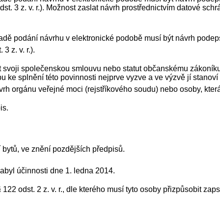
dst. 3 z. v. r.). Možnost zaslat návrh prostřednictvím datové sc
případě podání návrhu v elektronické podobě musí být návrh p
 z. v. r.).
svoji společenskou smlouvu nebo statut občanskému zákoníku sta
u ke splnění této povinnosti nejprve vyzve a ve výzvě jí stanov
 orgánu veřejné moci (rejstříkového soudu) nebo osoby, která na
is.
í bytů, ve znění pozdějších předpisů.
abyl účinnosti dne 1. ledna 2014.
122 odst. 2 z. v. r., dle kterého musí tyto osoby přizpůsobit za