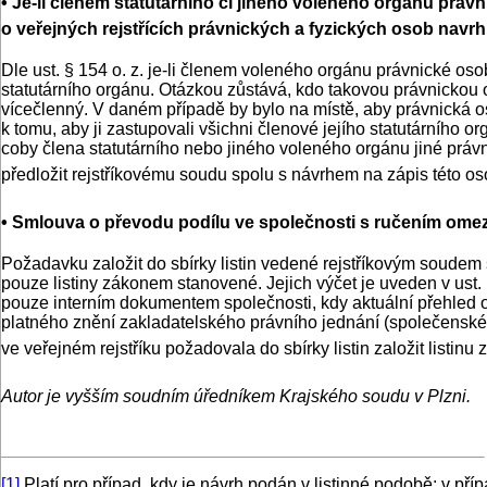
• Je-li členem statutárního či jiného voleného orgánu právni
o veřejných rejstřících právnických a fyzických osob navrhn
Dle ust. § 154 o. z. je-li členem voleného orgánu právnické oso
statutárního orgánu. Otázkou zůstává, kdo takovou právnickou os
vícečlenný. V daném případě by bylo na místě, aby právnická oso
k tomu, aby ji zastupovali všichni členové jejího statutárního 
coby člena statutárního nebo jiného voleného orgánu jiné právn
předložit rejstříkovému soudu spolu s návrhem na zápis této oso
• Smlouva o převodu podílu ve společnosti s ručením omez
Požadavku založit do sbírky listin vedené rejstříkovým soudem 
pouze listiny zákonem stanovené. Jejich výčet je uveden v ust. § 
pouze interním dokumentem společnosti, kdy aktuální přehled o
platného znění zakladatelského právního jednání (společenské 
ve veřejném rejstříku požadovala do sbírky listin založit listi
Autor je vyšším soudním úředníkem Krajského soudu v Plzni.
[1]
Platí pro případ, kdy je návrh podán v listinné podobě; v 