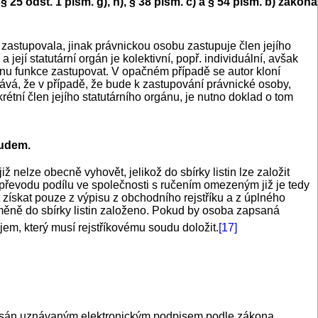
25 odst. 1 písm. g), h), § 38 písm. c) a § 54 písm. b) zákona
 zastupovala, jinak právnickou osobu zastupuje člen jejího
jí statutární orgán je kolektivní, popř. individuální, avšak
konu funkce zastupovat. V opačném případě se autor kloní
dává, že v případě, že bude k zastupování právnické osoby,
tní člen jejího statutárního orgánu, je nutno doklad o tom
oudem.
nelze obecně vyhovět, jelikož do sbírky listin lze založit
řevodu podílu ve společnosti s ručením omezeným již je tedy
ískat pouze z výpisu z obchodního rejstříku a z úplného
změně do sbírky listin založeno. Pokud by osoba zapsaná
jem, který musí rejstříkovému soudu doložit.
[17]
odepsán uznávaným elektronickým podpisem podle zákona