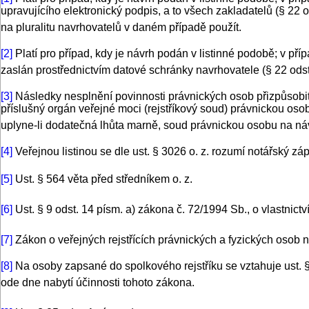
upravujícího elektronický podpis, a to všech zakladatelů (§ 22 o
na pluralitu navrhovatelů v daném případě použít.
[2]
Platí pro případ, kdy je návrh podán v listinné podobě; v 
zaslán prostřednictvím datové schránky navrhovatele (§ 22 odst. 3
[3]
Následky nesplnění povinnosti právnických osob přizpůsobit 
příslušný orgán veřejné moci (rejstříkový soud) právnickou osob
uplyne-li dodatečná lhůta marně, soud právnickou osobu na návrh
[4]
Veřejnou listinou se dle ust. § 3026 o. z. rozumí notářský záp
[5]
Ust. § 564 věta před středníkem o. z.
[6]
Ust. § 9 odst. 14 písm. a) zákona č. 72/1994 Sb., o vlastnictv
[7]
Zákon o veřejných rejstřících právnických a fyzických osob n
[8]
Na osoby zapsané do spolkového rejstříku se vztahuje ust. § 
ode dne nabytí účinnosti tohoto zákona.