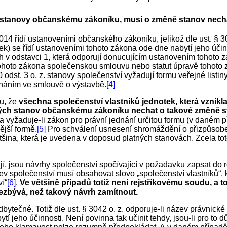
je stanovy občanskému zákoníku, musí o změně stanov nechat
014 řídí ustanoveními občanského zákoníku, jelikož dle ust. § 3
k) se řídí ustanoveními tohoto zákona ode dne nabytí jeho účinno
v odstavci 1, která odporují donucujícím ustanovením tohoto zá
 tohoto zákona společenskou smlouvu nebo statut úpravě tohoto 
0 odst. 3 o. z. stanovy společenství vyžadují formu veřejné listin
náním ve smlouvě o výstavbě.
[4]
u, že
všechna společenství vlastníků jednotek, která vznikl
ých stanov občanskému zákoníku nechat o takové změně sta
a vyžaduje-li zákon pro právní jednání určitou formu (v daném př
ější formě.
[5]
Pro schválení usnesení shromáždění o přizpůsobe
tšina, která je uvedena v doposud platných stanovách. Zcela t
, jsou návrhy společenství spočívající v požadavku zapsat do re
zev společenství musí obsahovat slovo „společenství vlastníků“, 
í“
[6]
.
Ve většině případů totiž není rejstříkovému soudu, a 
ezbývá, než takový návrh zamítnout.
ytečné. Totiž dle ust. § 3042 o. z. odporuje-li název právnic
 jeho účinnosti. Není povinna tak učinit tehdy, jsou-li pro to 