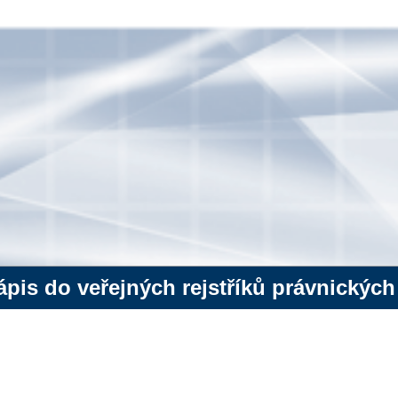
pis do veřejných rejstříků právnických