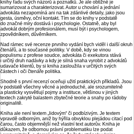
knihy řadu svých názorů a poznatků. Je ale obtížné je
sumarizovat a charakterizovat. Autor u chování a jednání
advokáta nezapomíná ani na tak zdánlivé detaily, jako jsou
gesta, úsměvy, oční kontakt. Tím se do knihy v podstatě
do značné míry dostává i psychologie. Ostatně, aby byl
advokát dobrým profesionálem, musí být i psychologem,
zpovědníkem, důvěrníkem.
Nad rámec své recenze prvního vydání bych viděl i další okruh
čtenářů, a to současné politiky. V době, kdy se vinou
populismu z profese soudce, advokáta či exekutora stává
i určitý druh nadávky a kdy je silná snaha vyrobit z advokátů
udavače klientů, by si kniha zasloužila v určitých svých
částech i oči čtenáře politika.
Shodně s první recenzí oceňuji užití praktických příkladů. Jsou
v podstatě všechny věcné a jednoduché, ale srozumitelně
a plasticky vysvětlují pojmy a instituce, většinou v jiných
textech zakryté balastem zbytečné teorie a snahy po rádoby
originalitě.
Kniha ale není textem „lidovým“ či podbízivým. Je textem
vpravdě odborným, aniž by hýřila obvyklou plejádou citací pod
čarou, často objemnější než vlastní text autorův. Kniha je
důkazem, že odbornou právní problematiku lze podat