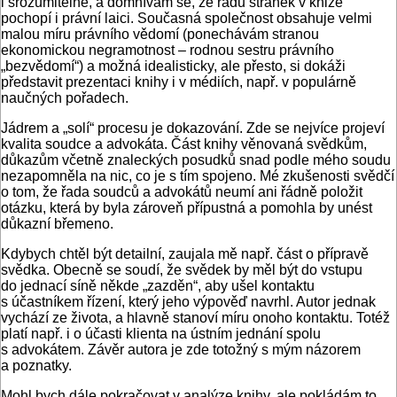
i srozumitelně, a domnívám se, že řadu stránek v knize
pochopí i právní laici. Současná společnost obsahuje velmi
malou míru právního vědomí (ponechávám stranou
ekonomickou negramotnost – rodnou sestru právního
„bezvědomí“) a možná idealisticky, ale přesto, si dokáži
představit prezentaci knihy i v médiích, např. v populárně
naučných pořadech.
Jádrem a „solí“ procesu je dokazování. Zde se nejvíce projeví
kvalita soudce a advokáta. Část knihy věnovaná svědkům,
důkazům včetně znaleckých posudků snad podle mého soudu
nezapomněla na nic, co je s tím spojeno. Mé zkušenosti svědčí
o tom, že řada soudců a advokátů neumí ani řádně položit
otázku, která by byla zároveň přípustná a pomohla by unést
důkazní břemeno.
Kdybych chtěl být detailní, zaujala mě např. část o přípravě
svědka. Obecně se soudí, že svědek by měl být do vstupu
do jednací síně někde „zazděn“, aby ušel kontaktu
s účastníkem řízení, který jeho výpověď navrhl. Autor jednak
vychází ze života, a hlavně stanoví míru onoho kontaktu. Totéž
platí např. i o účasti klienta na ústním jednání spolu
s advokátem. Závěr autora je zde totožný s mým názorem
a poznatky.
Mohl bych dále pokračovat v analýze knihy, ale pokládám to