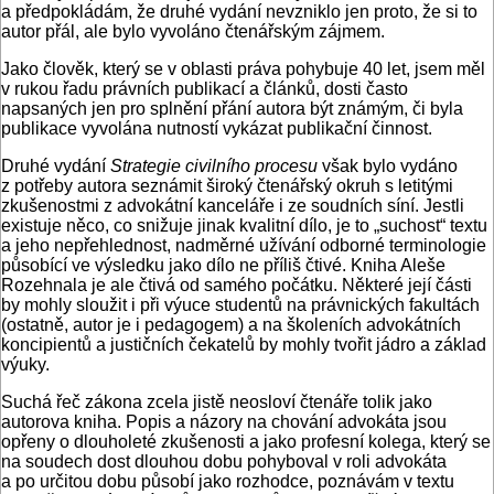
a předpokládám, že druhé vydání nevzniklo jen proto, že si to
autor přál, ale bylo vyvoláno čtenářským zájmem.
Jako člověk, který se v oblasti práva pohybuje 40 let, jsem měl
v rukou řadu právních publikací a článků, dosti často
napsaných jen pro splnění přání autora být známým, či byla
publikace vyvolána nutností vykázat publikační činnost.
Druhé vydání
Strategie civilního procesu
však bylo vydáno
z potřeby autora seznámit široký čtenářský okruh s letitými
zkušenostmi z advokátní kanceláře i ze soudních síní. Jestli
existuje něco, co snižuje jinak kvalitní dílo, je to „suchost“ textu
a jeho nepřehlednost, nadměrné užívání odborné terminologie
působící ve výsledku jako dílo ne příliš čtivé. Kniha Aleše
Rozehnala je ale čtivá od samého počátku. Některé její části
by mohly sloužit i při výuce studentů na právnických fakultách
(ostatně, autor je i pedagogem) a na školeních advokátních
koncipientů a justičních čekatelů by mohly tvořit jádro a základ
výuky.
Suchá řeč zákona zcela jistě neosloví čtenáře tolik jako
autorova kniha. Popis a názory na chování advokáta jsou
opřeny o dlouholeté zkušenosti a jako profesní kolega, který se
na soudech dost dlouhou dobu pohyboval v roli advokáta
a po určitou dobu působí jako rozhodce, poznávám v textu