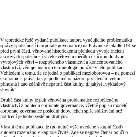
V teoretické řadě vydaná publikace autora vyučujícího problematiku
správy společností (corporate governance) na Právnické fakultě UK se
před první částí, věnované historickému přehledu vývoje (nejen)
akciových společností v celosvětovém měřítku ústícímu do dvou
vývojových větví – rozptýleného vlastnictví a koncentrovaného
vlastnictví, věnuje nuancím terminologie použité v této publikaci.
Vzhledem k tomu, že se jedná o publikaci mezioborovou – na pomezí
ekonomie a práva, tak je podle mého názoru pro čtenáře velmi
přínosná i tato zdánlivě nepatrná část knihy, tj. jakýsi „výkladový
slovník“.
Druhá část knihy je pak věnována problematice rozptýleného
vlastnictví z pohledu corporate governance, včetně popisu modelů
corporate governance poslední doby, jejich spíše sbližování než
pohlcení jednoho systému druhým.
Vlastní téma publikace je (po nutné výše uvedené vstupní části)
autorem rozebráno v kapitole čtvrté. Zde se nejprve čtenář poučí o