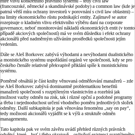
míře vlivu konkrétního právního systému – tedy civil law
(francouzské, německé a skandinávské podoby) a common law (kde je
patrná větší míra ochrany investorů v porovnání s civil law oblastmi) –
na limity ekonomického růstu podnikající entity. Zajímavě se autor
rozepisuje o kladném vlivu efektivního výběru daní na corporate
governance, neboť monitorování nákladů ekonomických entit (v tomto
případě akciových společností) má ve svém důsledku i efekt ochrany
akcionářů před nadměrným užíváním prostředků společnosti jejím
vedením.
Dále se Aleš Borkovec zabývá výhodami a nevýhodami dualistického
a monistického systému uspořádání orgánů ve společnosti, kdy se pro
českého čtenáře relativně překvapivě přiklání spíše k monistickému
systému.
Poměrně obsáhlá je část knihy věnovaná odměňování manažerů – zde
se Aleš Borkovec zabývá dominantně problematikou benefitů
manažerů společností s rozptýleným vlastnictvím a rozebírá jak
možnost vazby odměn na zisk, tak i různé opční a podobné programy
a třeba i nejednoduchost určení vhodného poměru jednotlivých složek
odměny. Další subkapitola je pak věnována fenoménu „say on pay“,
tedy možnosti akcionářů vyjádřit se k výši a struktuře odměn
managementu.
Tato kapitola pak ve svém závěru uvádí přehled různých právních
odvětví, které – byť i třeba okrajově – ovlivňují existenci rozptýleného