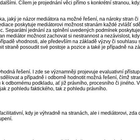
alšími. Cílem je projednání věci přímo s konkrétní stranou, kdy
ka, jaký je názor mediátora na možné řešení, na nároky stran č
diace poskytuje mediátorovi možnost stranám každé zvlášť sděli
ěc. Separátní jednání za splnění uvedených podmínek poskytuje i
n mediátor možnost zachovat si nestrannost a nezávislost, když 
případě vhodnosti, ale především na základě výzvy či souhlasu s
t straně posoudit své postoje a pozice a také je případně na zá
vhodná řešení. I zde se významněji projevuje evaluativní přístu
dělovat a případně i odborně hodnotit možná řešení, čímž stran
u k odbornému podkladu, ať již právního, procesního či jiného. 
jak z pohledu faktického, tak z pohledu právního.
facilitativní, kdy je výhradně na stranách, ale i mediátorovi, z
upení.