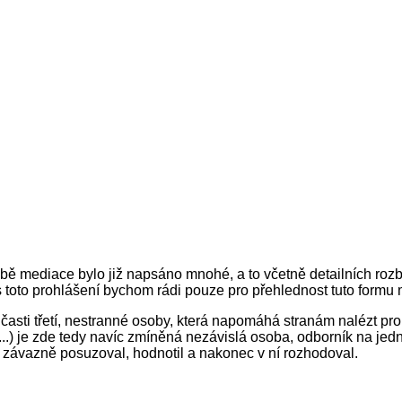
 mediace bylo již napsáno mnohé, a to včetně detailních rozbor
 toto prohlášení bychom rádi pouze pro přehlednost tuto formu 
sti třetí, nestranné osoby, která napomáhá stranám nalézt pro 
 ...) je zde tedy navíc zmíněná nezávislá osoba, odborník na je
c závazně posuzoval, hodnotil a nakonec v ní rozhodoval.