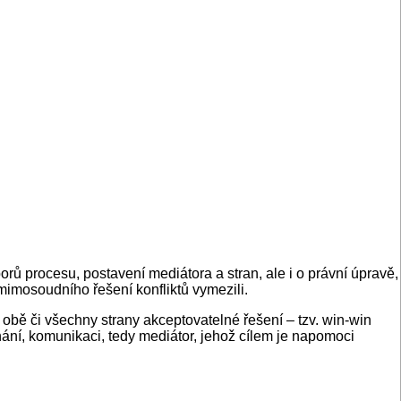
ů procesu, postavení mediátora a stran, ale i o právní úpravě,
mimosoudního řešení konfliktů vymezili.
obě či všechny strany akceptovatelné řešení – tzv. win-win
dnání, komunikaci, tedy mediátor, jehož cílem je napomoci