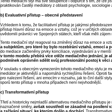
Tento mediační styl má své stoupence i odpůrce s tím, že lze jis
praktikován častěji mediátory z oblasti psychologie, sociologie
b) Evaluativní přístup – obecné představení
Vzhledem k tomu, že facilitativní přístup je jakýmsi předobrazem
přístup hlavní důraz na emoce a vztahy, což je v určitých oblas
uvědomili právníci ve Spojených státech, kteří však měli zájem 
Tento mediační styl reagoval na zmíněný důraz na emoce a vzt
a subjektům, pro které by bylo rozebírání vztahů, emocí a p
do mediace začleněny prvky konciliace, vyjednávání a v menší
v tomto modelu přebírá více otěže mediačního jednání, je a
podmínek oprávněn sdělit svůj profesionální postoj k věci 
V souladu s obecným vymezením tohoto mediačního stylu je mož
mediátor je aktivnější a napomáhá rychlejšímu řešení. Oproti f
pro nalezení řešení, ani emocím v rozsahu, jak to činí další s
sporů tento přístup v mnoha případech není nejvhodnější.
c) Transformativní přístup
Třetí a historicky nejmladší alternativou mediačního přístupu j
naznačené směry,
avšak soustředí se zásadně na posílení v
a zažívání situací, ke kterým došlo a dochází.
Transformativní