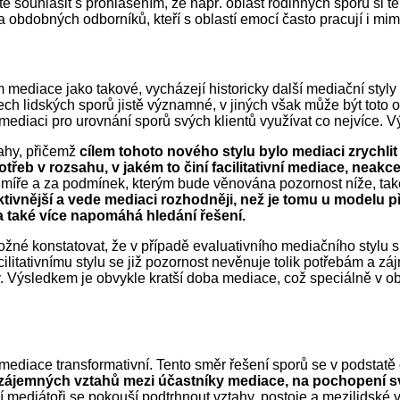
tě souhlasit s prohlášením, že např. oblast rodinných sporů si te
 a obdobných odborníků, kteří s oblastí emocí často pracují i mi
 mediace jako takové, vycházejí historicky další mediační styly z
tech lidských sporů jistě významné, v jiných však může být toto
mediaci pro urovnání sporů svých klientů využívat co nejvíce. V
ahy, přičemž
cílem tohoto nového stylu bylo mediaci zrychl
otřeb v rozsahu, v jakém to činí facilitativní mediace, neak
 míře a za podmínek, kterým bude věnována pozornost níže, ta
ktivnější a vede mediaci rozhodněji, než je tomu u modelu p
a také více napomáhá hledání řešení.
né konstatovat, že v případě evaluativního mediačního stylu s
acilitativnímu stylu se již pozornost nevěnuje tolik potřebám a
tyly. Výsledkem je obvykle kratší doba mediace, což speciálně v 
e mediace transformativní. Tento směr řešení sporů se v podstatě 
zájemných vztahů mezi účastníky mediace, na pochopení své 
 mediátoři se pokouší podtrhnout vztahy, postoje a mezilidské 