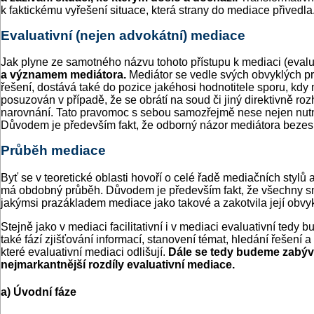
k faktickému vyřešení situace, která strany do mediace přivedla
Evaluativní (nejen advokátní) mediace
Jak plyne ze samotného názvu tohoto přístupu k mediaci (evalua
a významem mediátora.
Mediátor se vedle svých obvyklých pr
řešení, dostává také do pozice jakéhosi hodnotitele sporu, kdy
posuzován v případě, že se obrátí na soud či jiný direktivně 
narovnání. Tato pravomoc s sebou samozřejmě nese nejen nutno
Důvodem je především fakt, že odborný názor mediátora bezespor
Průběh mediace
Byť se v teoretické oblasti hovoří o celé řadě mediačních styl
má obdobný průběh. Důvodem je především fakt, že všechny směry
jakýmsi prazákladem mediace jako takové a zakotvila její obvy
Stejně jako v mediaci facilitativní i v mediaci evaluativní tedy
také fází zjišťování informací, stanovení témat, hledání řešení
které evaluativní mediaci odlišují.
Dále se tedy budeme zabýva
nejmarkantnější rozdíly evaluativní mediace.
a) Úvodní fáze