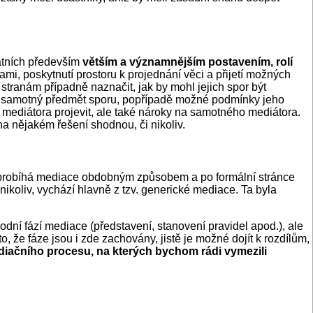
tatních především
větším a významnějším postavením, rolí
i, poskytnutí prostoru k projednání věci a přijetí možných
stranám případně naznačit, jak by mohl jejich spor být
r na samotný předmět sporu, popřípadě možné podmínky jeho
mediátora projevit, ale také nároky na samotného mediátora.
na nějakém řešení shodnou, či nikoliv.
padů probíhá mediace obdobným způsobem a po formální stránce
ikoliv, vychází hlavně z tzv. generické mediace. Ta byla
vodní fází mediace (představení, stanovení pravidel apod.), ale
, že fáze jsou i zde zachovány, jistě je možné dojít k rozdílům,
diačního procesu, na kterých bychom rádi vymezili