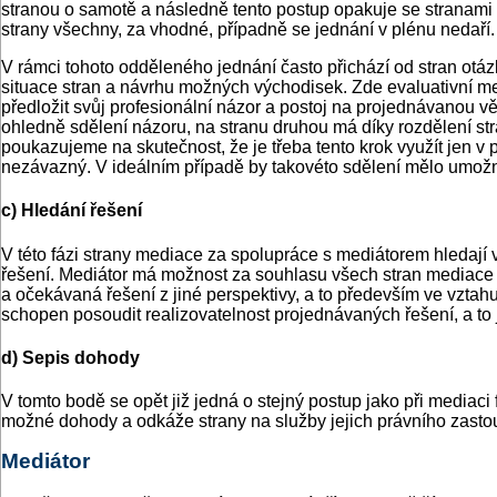
stranou o samotě a následně tento postup opakuje se stranami d
strany všechny, za vhodné, případně se jednání v plénu nedaří.
V rámci tohoto odděleného jednání často přichází od stran otáz
situace stran a návrhu možných východisek. Zde evaluativní me
předložit svůj profesionální názor a postoj na projednávanou v
ohledně sdělení názoru, na stranu druhou má díky rozdělení stra
poukazujeme na skutečnost, že je třeba tento krok využít jen v 
nezávazný. V ideálním případě by takovéto sdělení mělo umožni
c) Hledání řešení
V této fázi strany mediace za spolupráce s mediátorem hledají 
řešení. Mediátor má možnost za souhlasu všech stran mediace s
a očekávaná řešení z jiné perspektivy, a to především ve vztah
schopen posoudit realizovatelnost projednávaných řešení, a to 
d) Sepis dohody
V tomto bodě se opět již jedná o stejný postup jako při mediaci 
možné dohody a odkáže strany na služby jejich právního zasto
Mediátor