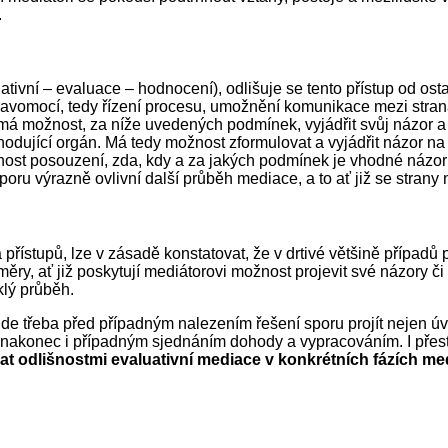
.
tivní – evaluace – hodnocení), odlišuje se tento přístup od os
avomocí, tedy řízení procesu, umožnění komunikace mezi stranam
 má možnost, za níže uvedených podmínek, vyjádřit svůj názor a 
rozhodující orgán. Má tedy možnost zformulovat a vyjádřit názo
st posouzení, zda, kdy a za jakých podmínek je vhodné názor 
u výrazně ovlivní další průběh mediace, a to ať již se strany 
ů a přístupů, lze v zásadě konstatovat, že v drtivé většině pří
, ať již poskytují mediátorovi možnost projevit své názory či n
klý průběh.
 bude třeba před případným nalezením řešení sporu projít nejen ú
 a nakonec i případným sjednáním dohody a vypracováním. I přesto
t odlišnostmi evaluativní mediace v konkrétních fázích me