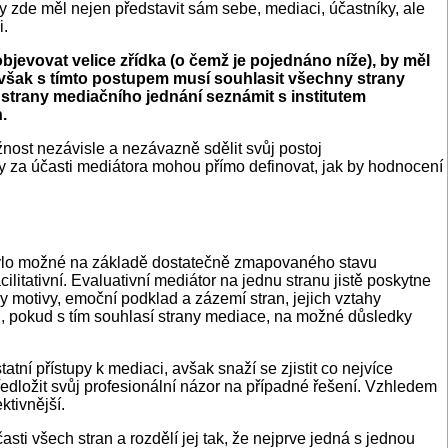
by zde měl nejen představit sám sebe, mediaci, účastníky, ale
i.
objevovat velice zřídka (o čemž je pojednáno níže), by měl
, avšak s tímto postupem musí souhlasit všechny strany
 strany mediačního jednání seznámit s institutem
.
nost nezávisle a nezávazně sdělit svůj postoj
 za účasti mediátora mohou přímo definovat, jak by hodnocení
y bylo možné na základě dostatečně zmapovaného stavu
ilitativní. Evaluativní mediátor na jednu stranu jistě poskytne
ny motivy, emoční podklad a zázemí stran, jejich vztahy
hu, pokud s tím souhlasí strany mediace, na možné důsledky
atní přístupy k mediaci, avšak snaží se zjistit co nejvíce
ředložit svůj profesionální názor na případné řešení. Vzhledem
ktivnější.
sti všech stran a rozdělí jej tak, že nejprve jedná s jednou