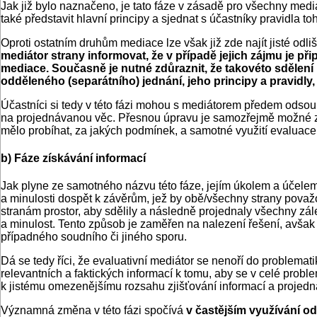
Jak již bylo naznačeno, je tato fáze v zásadě pro všechny mediač
také představit hlavní principy a sjednat s účastníky pravidla t
Oproti ostatním druhům mediace lze však již zde najít jisté odli
mediátor strany informovat, že v případě jejich zájmu je př
mediace. Současně je nutné zdůraznit, že takovéto sdělení
odděleného (separátního) jednání, jeho principy a pravidly, 
Účastníci si tedy v této fázi mohou s mediátorem předem odsou
na projednávanou věc. Přesnou úpravu je samozřejmě možné zak
mělo probíhat, za jakých podmínek, a samotné využití evaluace
b) Fáze získávání informací
Jak plyne ze samotného názvu této fáze, jejím úkolem a účelem
a minulosti dospět k závěrům, jež by obě/všechny strany považova
stranám prostor, aby sdělily a následně projednaly všechny zále
a minulost. Tento způsob je zaměřen na nalezení řešení, avšak 
případného soudního či jiného sporu.
Dá se tedy říci, že evaluativní mediátor se nenoří do problematik
relevantních a faktických informací k tomu, aby se v celé probl
k jistému omezenějšímu rozsahu zjišťování informací a projedná
Významná změna v této fázi spočívá
v častějším využívání o