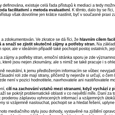
icky definována, existuje celá řada přístupů k mediaci a tedy mo
da facilitativní
a
metoda evaluativní
. K těmto, dalo by se říc
tí přístup však dovolíme jen krátce nastínit, byť v současné prax
án a zdokumentován. Ve zkratce se dá říci, že
hlavním cílem faci
 a snaží se zjistit skutečné zájmy a potřeby stran.
Na základě
 spor, ale v ideálním případě také pochopit postoj ostatních, jeji
na zájmy a potřeby stran, emoční stránka sporu je zde významno
hů, které jsou nejen zkoumány, ale s nimiž se také pracuje i s oh
ktně neutrální, k jemu předloženým informacím se vůbec nevyjadř
ní roli zde mají strany, přičemž ty nejenže si určují, o čem b
zde není v pozici hodnotitele, navrhovatele ani nastiňovatele m
ení,
cílí na zachování vztahů mezi stranami, když vychází z př
ží se pokrýt problematické oblasti v co největší míře. Daní za 
 proderou záplavou vyhrocených informací a vzájemných útoků, n
eny si vzájemně naslouchat, pochopit se a hledat řešení, uplyne
ohoto mediačního stylu jsou dohody, vystavěné na zjištění opra