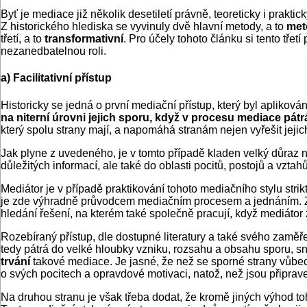
Byť je mediace již několik desetiletí právně, teoreticky i prakt
Z historického hlediska se vyvinuly dvě hlavní metody, a to
meto
třetí, a to
transformativní
. Pro účely tohoto článku si tento tře
nezanedbatelnou roli.
a) Facilitativní přístup
Historicky se jedná o první mediační přístup, který byl aplikov
na niterní úrovni jejich sporu, když v procesu mediace pátrá
který spolu strany mají, a napomáhá stranám nejen vyřešit jejich
Jak plyne z uvedeného, je v tomto případě kladen velký důraz 
důležitých informací, ale také do oblasti pocitů, postojů a vzta
Mediátor je v případě praktikování tohoto mediačního stylu stri
je zde výhradně průvodcem mediačním procesem a jednáním. Zásad
hledání řešení, na kterém také společně pracují, když mediátor 
Rozebíraný přístup, dle dostupné literatury a také svého zaměř
tedy pátrá do velké hloubky vzniku, rozsahu a obsahu sporu, sna
trvání
takové mediace. Je jasné, že než se sporné strany vůbec
o svých pocitech a opravdové motivaci, natož, než jsou připrav
Na druhou stranu je však třeba dodat, že kromě jiných výhod t