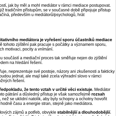
žností, jak by měl a mohl mediátor v rámci mediace postupovat.
i, již tradičním přístupům, se v současné době připojuje přístup
i začíná, především u mediátorů/psychologů, hrát
litativního mediátora je vyřešení sporu účastníků mediace
 tohoto zjištění pak pracuje s počátky a významem sporu,
ch motivaci, pocity a vnímání.
u součástí a mediační proces tak směřuje nejen do zjištění
ledem na hledání řešení.
uje, neprezentuje své postoje, názory ani zkušenosti a fakticky
udou jednat, ale mají také zcela výhradní slovo v rámci
ožných řešení.
edpokladu, že tento vztah v určité věci existuje.
Mediátor
toto pátrání a důsledný přístup je však samozřejmě
rozsah
ež se uklidní natolik, aby byly schopny a ochotny hovořit
 hodně času a energie stran, stejně jako mediátora.
vdových zájmů a potřeb, obvykle
stabilnější a dlouhodobější
.