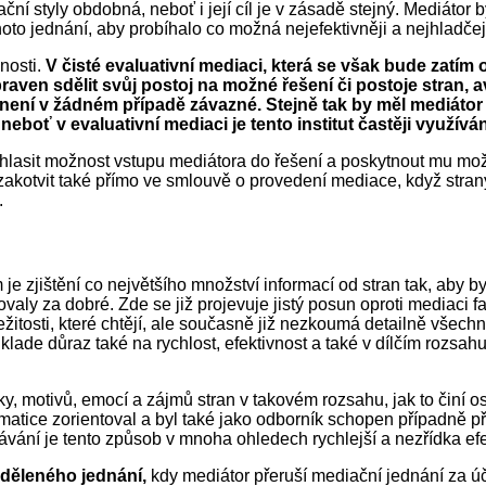
ní styly obdobná, neboť i její cíl je v zásadě stejný. Mediátor 
ohoto jednání, aby probíhalo co možná nejefektivněji a nejhladčej
šnosti.
V čisté evaluativní mediaci, která se však bude zatím 
ipraven sdělit svůj postoj na možné řešení či postoje stran
 není v žádném případě závazné. Stejně tak by měl mediátor
neboť v evaluativní mediaci je tento institut častěji využíván
hlasit možnost vstupu mediátora do řešení a poskytnout mu mož
otvit také přímo ve smlouvě o provedení mediace, když strany
.
 je zjištění co největšího množství informací od stran tak, ab
ly za dobré. Zde se již projevuje jistý posun oproti mediaci fac
žitosti, které chtějí, ale současně již nezkoumá detailně všech
klade důraz také na rychlost, efektivnost a také v dílčím rozsa
y, motivů, emocí a zájmů stran v takovém rozsahu, jak to činí ost
ematice zorientoval a byl také jako odborník schopen případně p
vání je tento způsob v mnoha ohledech rychlejší a nezřídka efe
dděleného jednání,
kdy mediátor přeruší mediační jednání za úča