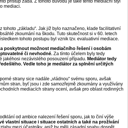
nto přístup žádá. Z tohoto důvodu je také tento mediační styl
mo mediaci.
 tohoto „základu“. Jak již bylo naznačeno, klade facilitativní
 obsáhlé zkoumání na škodu. Tuto skutečnost si v 60. letech
ýsledkem tohoto postupu byl vznik tzv. evaluativní mediace.
it a poskytnout možnost mediačního řešení i osobám
ceptovatelné či nevhodné.
Za tímto účelem byly tedy
ké jakéhosi nezávislého posouzení případu.
Mediátor tedy
ředešlého. Vedle toho je mediátor za splnění určitých
porné strany sice nadále „vládnou“ svému sporu, avšak
 zájmům stran, byť jsou i zde samozřejmě zkoumány a využívány
obchodních mediacích strany ocení, avšak pro oblast rodinných
odklání od ambice nalezení řešení sporu, jak to činí výše
vlastní situace i situace ostatních a také na prožívání
vztahy mezi účastníky, aniž by měli zásadní snahu dospět