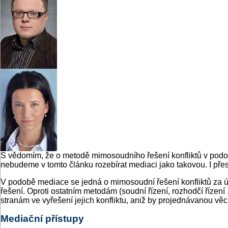
S vědomím, že o metodě mimosoudního řešení konfliktů v podobě
nebudeme v tomto článku rozebírat mediaci jako takovou. I přes
V podobě mediace se jedná o mimosoudní řešení konfliktů za úča
řešení. Oproti ostatním metodám (soudní řízení, rozhodčí řízení
stranám ve vyřešení jejich konfliktu, aniž by projednávanou vě
Mediační přístupy