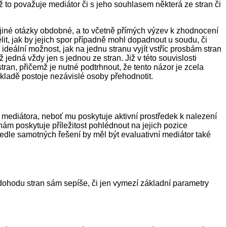
ž to považuje mediátor či s jeho souhlasem některá ze stran či
i jiné otázky obdobné, a to včetně přímých výzev k zhodnocení
t, jak by jejich spor případně mohl dopadnout u soudu, či
deální možnost, jak na jednu stranu vyjít vstříc prosbám stran
jedná vždy jen s jednou ze stran. Již v této souvislosti
tran, přičemž je nutné podtrhnout, že tento názor je zcela
kladě postoje nezávislé osoby přehodnotit.
p mediátora, neboť mu poskytuje aktivní prostředek k nalezení
ám poskytuje příležitost pohlédnout na jejich pozice
Vedle samotných řešení by měl být evaluativní mediátor také
da dohodu stran sám sepíše, či jen vymezí základní parametry