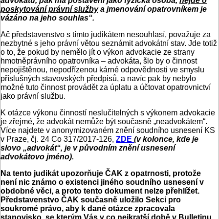
advokátů, pak má postavení jako fyzická osoba,
nejde o
poskytování právní služby
a jmenování opatrovníkem je
vázáno na jeho souhlas“.
Ač představenstvo s tímto judikátem nesouhlasí, považuje za
nezbytné s jeho právní větou seznámit advokátní stav. Jde totiž
o to, že pokud by nemělo jít o výkon advokacie ze strany
hmotněprávního opatrovníka – advokáta, šlo by o činnost
nepojištěnou, nepodřízenou kárné odpovědnosti ve smyslu
příslušných stavovských předpisů, a navíc pak by nebylo
možné tuto činnost provádět za úplatu a účtovat opatrovnictví
jako právní službu.
K otázce výkonu činností neslučitelných s výkonem advokacie
je zřejmé, že advokát nemůže být současně „neadvokátem“.
Více najdete v anonymizovaném znění soudního usnesení KS
v Praze, čj. 24 Co 317/2017-126,
ZDE
(v kolonce, kde je
slovo „advokát“, je v původním znění usnesení
advokátovo jméno).
Na tento judikát upozorňuje ČAK z opatrnosti, protože
není nic známo o existenci jiného soudního usnesení v
obdobné věci, a proto tento dokument nelze přehlížet.
Představenstvo ČAK současně uložilo Sekci pro
soukromé právo, aby k dané otázce zpracovala
stanovisko, se kterým Vás v co nejkratší době v Bulletinu