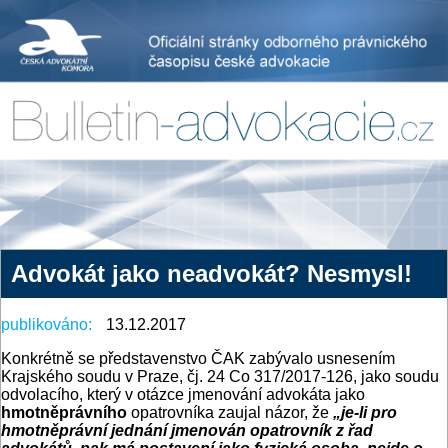
Advokát jako neadvokát? Nesmysl!
publikováno:
13.12.2017
Konkrétně se představenstvo ČAK zabývalo usnesením
Krajského soudu v Praze, čj. 24 Co 317/2017-126, jako soudu
odvolacího, který v otázce jmenování advokáta jako
hmotněprávního
opatrovníka zaujal názor, že
„je-li pro
hmotněprávní jednání jmenován opatrovník z řad