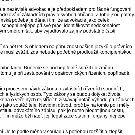
ilná a nezávislá advokacie je předpokladem pro řádné fungování
dodržování základních práv a svobod občana. Z toho jsou patrny
nská potřeba je dána i tím, že advokacie jako celek
 schopni nejlépe při své práci identifikovat nedokonalost
ným směrem tak, aby vyjadřovalo zájmy podstatné části
í na pět let. S ohledem na příbuznost našich jazyků a právních
cie musí zvážit, zda nebude potřebné prodloužit koncipientskou
ního tarifu. Budeme se pochopitelně snažit i o změnu
tomu je při zastupování v opatrovnických řízeních, popřípadě
ním procesem návrh zákona o zvláštních řízeních soudních,
ých a fyzických osob. Tyto zákony se budou dotýkat života
ona o veřejných rejstřících získávají notáři výhodu při zápisech
eb jako soutěžitelé. Nevidím důvod, proč by na tomto poli měly
titutu advokátního zápisu, pak je nutno hledat jinou cestu,
. Tím může být např. její legalizace státními orgány, nejlépe
. Je to podle mého v souladu s potřebou rozšířit a zlepšit