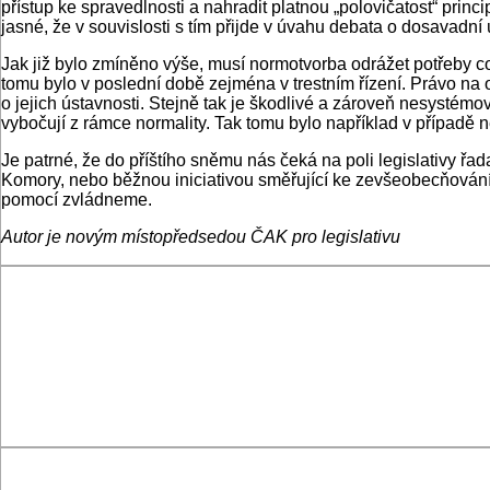
přístup ke spravedlnosti a nahradit platnou „polovičatost“ pri
jasné, že v souvislosti s tím přijde v úvahu debata o dosavadn
Jak již bylo zmíněno výše, musí normotvorba odrážet potřeby c
tomu bylo v poslední době zejména v trestním řízení. Právo na
o jejich ústavnosti. Stejně tak je škodlivé a zároveň nesystém
vybočují z rámce normality. Tak tomu bylo například v případě n
Je patrné, že do příštího sněmu nás čeká na poli legislativy ř
Komory, nebo běžnou iniciativou směřující ke zevšeobecňování 
pomocí zvládneme.
Autor je novým místopředsedou ČAK pro legislativu