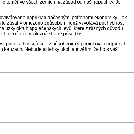
u je téměř ve všech zemích na západ od naší republiky. Je
ýt ovlivňována například dočasnými potřebami ekonomiky. Tak
 těmito zásahy omezeno způsobem, jenž vyvolává pochybnosti
í na úzký okruh společenských jevů, které z různých důvodů
ech nenáležely vítězné straně přísudky.
jširší počet advokátů, ať již působením v pomocných orgánech
h kauzách. Nebude to lehký úkol, ale věřím, že ho s vaší