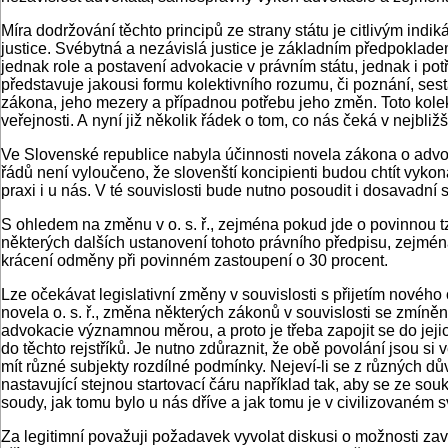
Míra dodržování těchto principů ze strany státu je citlivým ind
justice. Svébytná a nezávislá justice je základním předpoklad
jednak role a postavení advokacie v právním státu, jednak i po
představuje jakousi formu kolektivního rozumu, či poznání, sestá
zákona, jeho mezery a případnou potřebu jeho změn. Toto kolek
veřejnosti. A nyní již několik řádek o tom, co nás čeká v nejbliž
Ve Slovenské republice nabyla účinnosti novela zákona o advoka
řádů není vyloučeno, že slovenští koncipienti budou chtít vyko
praxi i u nás. V té souvislosti bude nutno posoudit i dosavadn
S ohledem na změnu v o. s. ř., zejména pokud jde o povinnou t
některých dalších ustanovení tohoto právního předpisu, zejména
krácení odměny při povinném zastoupení o 30 procent.
Lze očekávat legislativní změny v souvislosti s přijetím nové
novela o. s. ř., změna některých zákonů v souvislosti se zmíněn
advokacie významnou měrou, a proto je třeba zapojit se do jejic
do těchto rejstříků. Je nutno zdůraznit, že obě povolání jsou si
mít různé subjekty rozdílné podmínky. Nejeví-li se z různých d
nastavující stejnou startovací čáru například tak, aby se ze sou
soudy, jak tomu bylo u nás dříve a jak tomu je v civilizovaném 
Za legitimní považuji požadavek vyvolat diskusi o možnosti zav