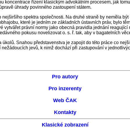
ncipu koncentrace řízení klasickým advokátním procesem, jak tom
í úpravě úhrady povinného zastoupení státem.
o nejširšího spektra společnosti. Na druhé straně by neměla b
 obhajobu, které je jedním ze základních ústavních práv, bylo
ové vytvářet právní normy jako obecná pravidla jednání reagujíc
edávného pokusu novelizovat o. s. ř. tak, aby v bagatelních věc
ada úkolů. Snahou představenstva je zapojit do této práce co ne
nežádoucích jevů, k nimž dochází při zastupování v jednotlivýc
Pro autory
Pro inzerenty
Web ČAK
Kontakty
Klasické zobrazení