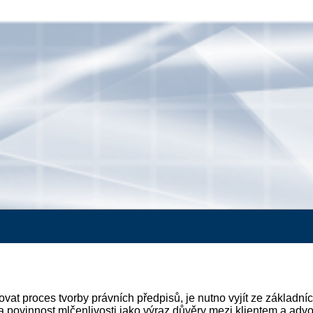
vat proces tvorby právních předpisů, je nutno vyjít ze základníc
povinnost mlčenlivosti jako výraz důvěry mezi klientem a adv