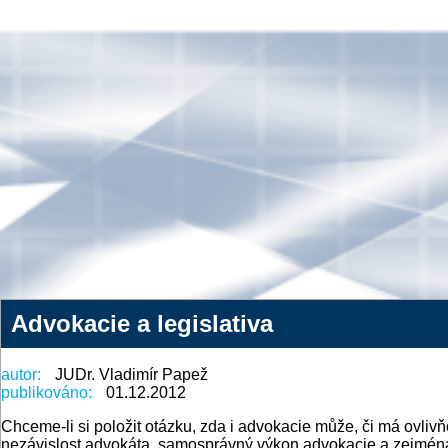
Advokacie a legislativa
autor:
JUDr. Vladimír Papež
publikováno:
01.12.2012
Chceme-li si položit otázku, zda i advokacie může, či má ovlivňo
nezávislost advokáta, samosprávný výkon advokacie a zejména 