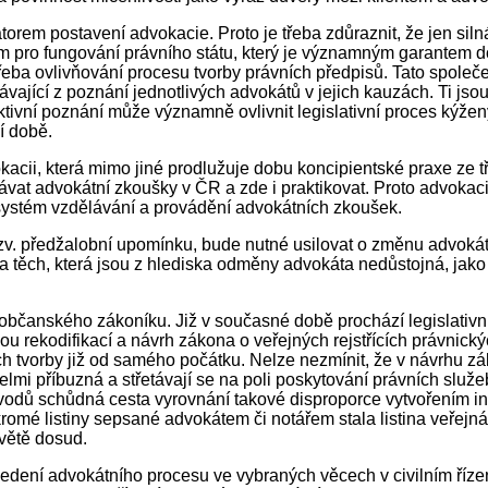
ikátorem postavení advokacie. Proto je třeba zdůraznit, že jen s
em pro fungování právního státu, který je významným garantem 
třeba ovlivňování procesu tvorby právních předpisů. Tato společe
vající z poznání jednotlivých advokátů v jejich kauzách. Ti jsou
tivní poznání může významně ovlivnit legislativní proces kýže
ší době.
cii, která mimo jiné prodlužuje dobu koncipientské praxe ze tř
návat advokátní zkoušky v ČR a zde i praktikovat. Proto advoka
í systém vzdělávání a provádění advokátních zkoušek.
zv. předžalobní upomínku, bude nutné usilovat o změnu advokát
 těch, která jsou z hlediska odměny advokáta nedůstojná, jako 
ho občanského zákoníku. Již v současné době prochází legislativ
ou rekodifikací a návrh zákona o veřejných rejstřících právnick
h tvorby již od samého počátku. Nelze nezmínit, že v návrhu zák
 velmi příbuzná a střetávají se na poli poskytování právních služ
ůvodů schůdná cesta vyrovnání takové disproporce vytvořením ins
kromé listiny sepsané advokátem či notářem stala listina veřejná
světě dosud.
edení advokátního procesu ve vybraných věcech v civilním řízení